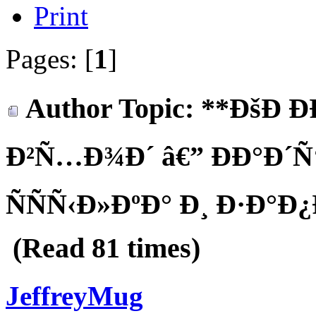
Print
Pages: [
1
]
Author
Topic: **ÐšÐ Ð
Ð²Ñ…Ð¾Ð´ â€” ÐÐ°Ð´Ñ
ÑÑÑ‹Ð»ÐºÐ° Ð¸ Ð·Ð°Ð
(Read 81 times)
JeffreyMug