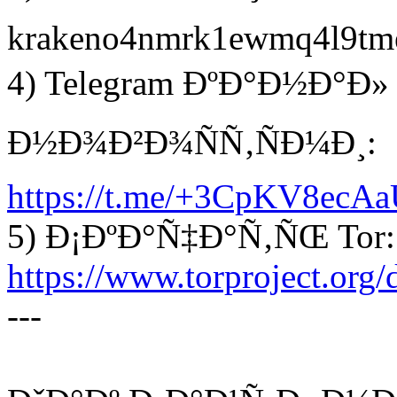
krakeno4nmrk1ewmq4l9tme
4) Telegram ÐºÐ°Ð½Ð°Ð» 
Ð½Ð¾Ð²Ð¾ÑÑ‚ÑÐ¼Ð¸:
https://t.me/+3CpKV8ecA
5) Ð¡ÐºÐ°Ñ‡Ð°Ñ‚ÑŒ Tor:
https://www.torproject.org
---