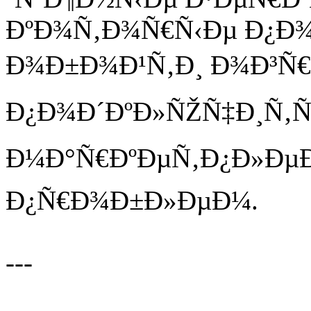
ÐºÐ¾Ñ‚Ð¾Ñ€Ñ‹Ðµ Ð¿Ð
Ð¾Ð±Ð¾Ð¹Ñ‚Ð¸ Ð¾Ð³Ñ€
Ð¿Ð¾Ð´ÐºÐ»ÑŽÑ‡Ð¸Ñ‚ÑŒ
Ð¼Ð°Ñ€ÐºÐµÑ‚Ð¿Ð»ÐµÐ
Ð¿Ñ€Ð¾Ð±Ð»ÐµÐ¼.
---