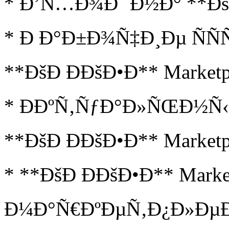
* Ð’Ñ…Ð¾Ð´ Ð½Ð° **ÐšÐ 
* Ð Ð°Ð±Ð¾Ñ‡Ð¸Ðµ ÑÑ
**ÐšÐ ÐÐšÐ•Ð** Marketp
* ÐÐºÑ‚ÑƒÐ°Ð»ÑŒÐ½Ñ‹Ð
**ÐšÐ ÐÐšÐ•Ð** Marketp
* **ÐšÐ ÐÐšÐ•Ð** Marke
Ð¼Ð°Ñ€ÐºÐµÑ‚Ð¿Ð»ÐµÐ¹