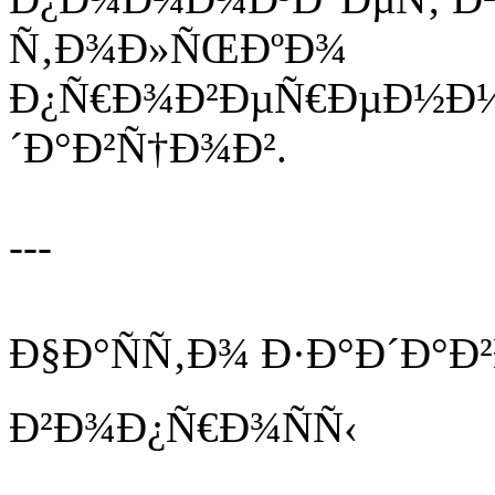
Ñ‚Ð¾Ð»ÑŒÐºÐ¾
Ð¿Ñ€Ð¾Ð²ÐµÑ€ÐµÐ½Ð
´Ð°Ð²Ñ†Ð¾Ð².
---
Ð§Ð°ÑÑ‚Ð¾ Ð·Ð°Ð´Ð°Ð
Ð²Ð¾Ð¿Ñ€Ð¾ÑÑ‹