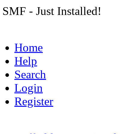
SMF - Just Installed!
Home
Help
Search
Login
Register