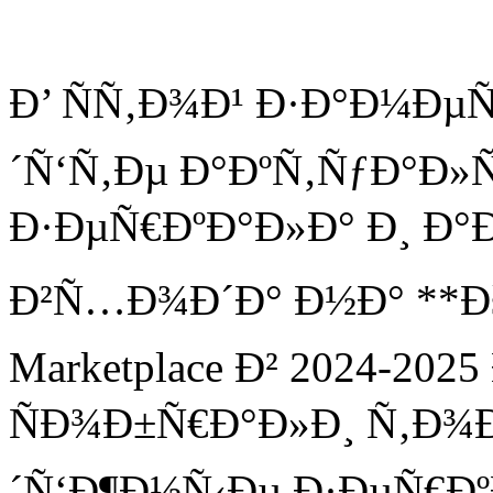
Ð’ ÑÑ‚Ð¾Ð¹ Ð·Ð°Ð¼ÐµÑ
´Ñ‘Ñ‚Ðµ Ð°ÐºÑ‚ÑƒÐ°Ð
Ð·ÐµÑ€ÐºÐ°Ð»Ð° Ð¸ Ð°Ð
Ð²Ñ…Ð¾Ð´Ð° Ð½Ð° **Ðš
Marketplace Ð² 2024-202
ÑÐ¾Ð±Ñ€Ð°Ð»Ð¸ Ñ‚Ð
´Ñ‘Ð¶Ð½Ñ‹Ðµ Ð·ÐµÑ€Ðº