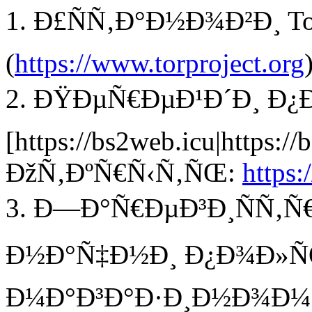
1. Ð£ÑÑ‚Ð°Ð½Ð¾Ð²Ð¸ To
(
https://www.torproject.org
2. ÐŸÐµÑ€ÐµÐ¹Ð´Ð¸ Ð¿Ð
[https://bs2web.icu|https://
ÐžÑ‚ÐºÑ€Ñ‹Ñ‚ÑŒ:
https:
3. Ð—Ð°Ñ€ÐµÐ³Ð¸ÑÑ‚Ñ€
Ð½Ð°Ñ‡Ð½Ð¸ Ð¿Ð¾Ð»Ñ
Ð¼Ð°Ð³Ð°Ð·Ð¸Ð½Ð¾Ð¼