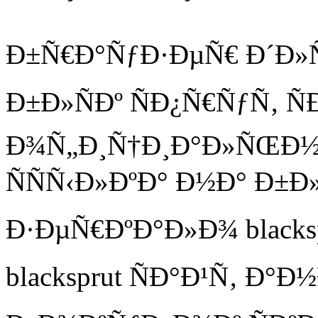
Ð±Ñ€Ð°ÑƒÐ·ÐµÑ€ Ð´Ð»Ñ 
Ð±Ð»ÑÐº ÑÐ¿Ñ€ÑƒÑ‚ Ñ
Ð¾Ñ„Ð¸Ñ†Ð¸Ð°Ð»ÑŒÐ½
ÑÑÑ‹Ð»ÐºÐ° Ð½Ð° Ð±Ð
Ð·ÐµÑ€ÐºÐ°Ð»Ð¾ blacks
blacksprut ÑÐ°Ð¹Ñ‚ 