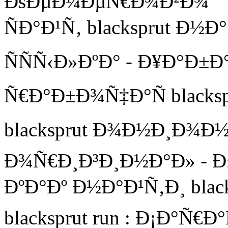
ÐšÐµÐ¼ÐµÑ€Ð¾Ð²Ð¾
ÑÐ°Ð¹Ñ‚ blacksprut Ð½
ÑÑÑ‹Ð»ÐºÐ° - Ð¥Ð°Ð±Ð
Ñ€Ð°Ð±Ð¾Ñ‡Ð°Ñ blacksp
blacksprut Ð¾Ð½Ð¸Ð¾Ð½
Ð¾Ñ€Ð¸Ð³Ð¸Ð½Ð°Ð» - Ð
ÐºÐ°Ðº Ð½Ð°Ð¹Ñ‚Ð¸ black
blacksprut run : Ð¡Ð°Ñ€