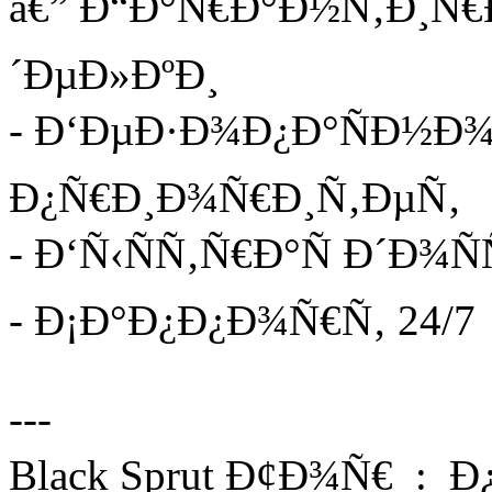
â€” Ð“Ð°Ñ€Ð°Ð½Ñ‚Ð¸Ñ
´ÐµÐ»ÐºÐ¸
- Ð‘ÐµÐ·Ð¾Ð¿Ð°ÑÐ½Ð¾
Ð¿Ñ€Ð¸Ð¾Ñ€Ð¸Ñ‚ÐµÑ‚
- Ð‘Ñ‹ÑÑ‚Ñ€Ð°Ñ Ð´Ð¾Ñ
- Ð¡Ð°Ð¿Ð¿Ð¾Ñ€Ñ‚ 24/7
---
Black Sprut Ð¢Ð¾Ñ€ : 