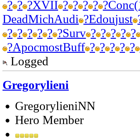
?
?
?
XVII
?
?
?
?
?
Conc
(
Dead
Mich
Audi
?
Edou
just
?
?
?
?
?
?
Surv
?
?
?
?
?
?
Apoc
most
Buff
?
?
?
?
?
Logged
Gregorylieni
GregorylieniNN
Hero Member