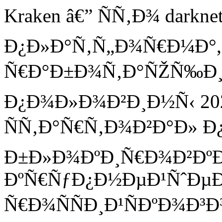
Kraken â€” ÑÑ‚Ð¾ darkne
Ð¿Ð»Ð°Ñ‚Ñ„Ð¾Ñ€Ð¼Ð°,
Ñ€Ð°Ð±Ð¾Ñ‚Ð°ÑŽÑ‰Ð¸Ð
Ð¿Ð¾Ð»Ð¾Ð²Ð¸Ð½Ñ‹ 20
ÑÑ‚Ð°Ñ€Ñ‚Ð¾Ð²Ð°Ð» Ð
Ð±Ð»Ð¾ÐºÐ¸Ñ€Ð¾Ð²ÐºÐ
ÐºÑ€ÑƒÐ¿Ð½ÐµÐ¹ÑˆÐµ
Ñ€Ð¾ÑÑÐ¸Ð¹ÑÐºÐ¾Ð³