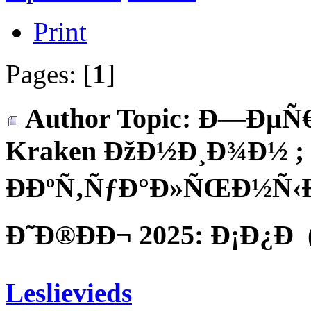
Print
Pages: [
1
]
Author
Topic: Ð—ÐµÑ
Kraken ÐžÐ½Ð¸Ð¾Ð½ ;
ÐÐºÑ‚ÑƒÐ°Ð»ÑŒÐ½Ñ‹Ð
Ð˜Ð®ÐÐ¬ 2025: Ð¡Ð¿Ð (
Leslievieds