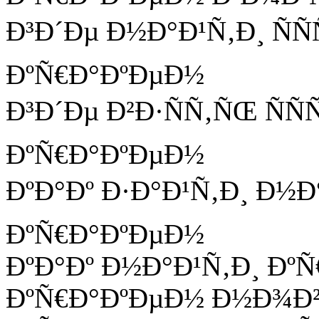
Ð³Ð´Ðµ Ð½Ð°Ð¹Ñ‚Ð¸ ÑÑ
ÐºÑ€Ð°ÐºÐµÐ½
Ð³Ð´Ðµ Ð²Ð·ÑÑ‚ÑŒ ÑÑ
ÐºÑ€Ð°ÐºÐµÐ½
ÐºÐ°Ðº Ð·Ð°Ð¹Ñ‚Ð¸ Ð½Ð°
ÐºÑ€Ð°ÐºÐµÐ½
ÐºÐ°Ðº Ð½Ð°Ð¹Ñ‚Ð¸ Ðº
ÐºÑ€Ð°ÐºÐµÐ½ Ð½Ð¾Ð²