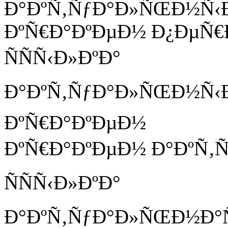
Ð°ÐºÑ‚ÑƒÐ°Ð»ÑŒÐ½Ñ‹
ÐºÑ€Ð°ÐºÐµÐ½ Ð¿ÐµÑ
ÑÑÑ‹Ð»ÐºÐ°
Ð°ÐºÑ‚ÑƒÐ°Ð»ÑŒÐ½Ñ‹Ðµ
ÐºÑ€Ð°ÐºÐµÐ½
ÐºÑ€Ð°ÐºÐµÐ½ Ð°ÐºÑ‚
ÑÑÑ‹Ð»ÐºÐ°
Ð°ÐºÑ‚ÑƒÐ°Ð»ÑŒÐ½Ð°Ñ