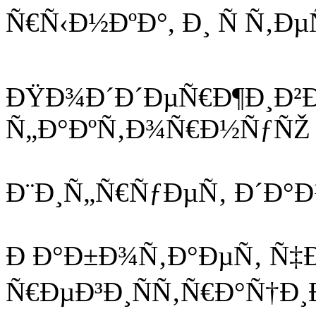
Ñ€Ñ‹Ð½ÐºÐ°, Ð¸ Ñ Ñ‚Ð
ÐŸÐ¾Ð´Ð´ÐµÑ€Ð¶Ð¸Ð²Ð
Ñ„Ð°ÐºÑ‚Ð¾Ñ€Ð½ÑƒÑŽ
Ð¨Ð¸Ñ„Ñ€ÑƒÐµÑ‚ Ð´Ð°
Ð Ð°Ð±Ð¾Ñ‚Ð°ÐµÑ‚ Ñ‡Ð
Ñ€ÐµÐ³Ð¸ÑÑ‚Ñ€Ð°Ñ†Ð¸