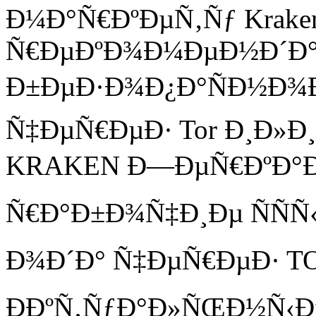
Ð¼Ð°Ñ€ÐºÐµÑ‚Ñƒ Kraken
Ñ€ÐµÐºÐ¾Ð¼ÐµÐ½Ð´Ð°
Ð±ÐµÐ·Ð¾Ð¿Ð°ÑÐ½Ð¾
Ñ‡ÐµÑ€ÐµÐ· Tor Ð¸Ð»Ð¸
KRAKEN Ð—ÐµÑ€ÐºÐ°Ð»Ð
Ñ€Ð°Ð±Ð¾Ñ‡Ð¸Ðµ ÑÑÑ‹
Ð¾Ð´Ð° Ñ‡ÐµÑ€ÐµÐ· TOR
ÐÐºÑ‚ÑƒÐ°Ð»ÑŒÐ½Ñ‹Ð