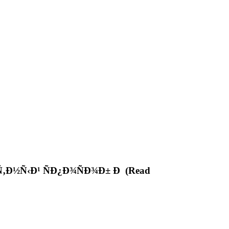
°Ñ‚Ð½Ñ‹Ð¹ ÑÐ¿Ð¾ÑÐ¾Ð± Ð (Read