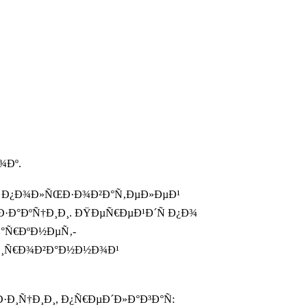
¾Ðº.
µ Ð¿Ð¾Ð»ÑŒÐ·Ð¾Ð²Ð°Ñ‚ÐµÐ»ÐµÐ¹
·Ð°ÐºÑ†Ð¸Ð¸. ÐŸÐµÑ€ÐµÐ¹Ð´Ñ Ð¿Ð¾
Ð°Ñ€ÐºÐ½ÐµÑ‚-
‚Ð¸Ñ€Ð¾Ð²Ð°Ð½Ð½Ð¾Ð¹
Ð¸Ñ†Ð¸Ð¸, Ð¿Ñ€ÐµÐ´Ð»Ð°Ð³Ð°Ñ: