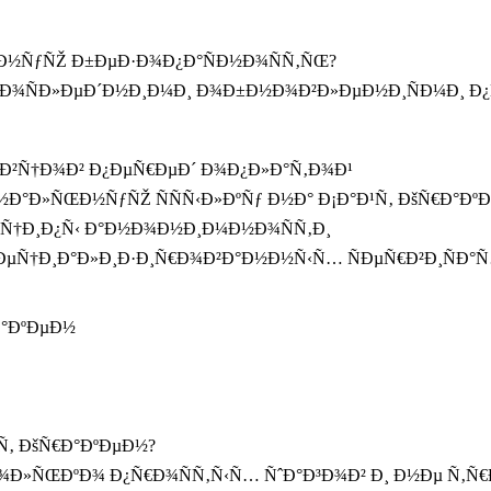
ŒÐ½ÑƒÑŽ Ð±ÐµÐ·Ð¾Ð¿Ð°ÑÐ½Ð¾ÑÑ‚ÑŒ?
Ñ Ð¿Ð¾ÑÐ»ÐµÐ´Ð½Ð¸Ð¼Ð¸ Ð¾Ð±Ð½Ð¾Ð²Ð»ÐµÐ½Ð¸ÑÐ¼Ð¸ Ð
°Ð²Ñ†Ð¾Ð² Ð¿ÐµÑ€ÐµÐ´ Ð¾Ð¿Ð»Ð°Ñ‚Ð¾Ð¹
Ð½Ð°Ð»ÑŒÐ½ÑƒÑŽ ÑÑÑ‹Ð»ÐºÑƒ Ð½Ð° Ð¡Ð°Ð¹Ñ‚ ÐšÑ€Ð°Ðº
Ð½Ñ†Ð¸Ð¿Ñ‹ Ð°Ð½Ð¾Ð½Ð¸Ð¼Ð½Ð¾ÑÑ‚Ð¸
Ð¿ÐµÑ†Ð¸Ð°Ð»Ð¸Ð·Ð¸Ñ€Ð¾Ð²Ð°Ð½Ð½Ñ‹Ñ… ÑÐµÑ€Ð²Ð¸ÑÐ°
Ð°ÐºÐµÐ½
¹Ñ‚ ÐšÑ€Ð°ÐºÐµÐ½?
ºÐ¾Ð»ÑŒÐºÐ¾ Ð¿Ñ€Ð¾ÑÑ‚Ñ‹Ñ… ÑˆÐ°Ð³Ð¾Ð² Ð¸ Ð½Ðµ Ñ‚