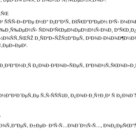
‚ÑŒ
ÑÑ‹Ð»ÐºÐµ Ð½Ð° Ð¡Ð°Ð¹Ñ‚ ÐšÑ€Ð°ÐºÐµÐ½ Ð²Ñ‹ Ð¼Ð¾
Ñ‰Ð¸Ñ‰ÐµÐ½Ñ‹ ÑÐ¾Ð²Ñ€ÐµÐ¼ÐµÐ½Ð½Ñ‹Ð¼Ð¸ ÐºÑ€Ð¸Ð¿
Ð½Ð¾ÑÑ‚ÑŒÑŽ Ð¸ÑÐºÐ»ÑŽÑ‡Ð°ÐµÑ‚ Ð²Ð¾Ð·Ð¼Ð¾Ð¶Ð½Ð
‚ÐµÐ»ÐµÐ¹.
¶Ð¸Ð²Ð°Ð½Ð¸Ñ Ð¿Ð¾Ð·Ð²Ð¾Ð»ÑÐµÑ‚ ÐºÐ¾Ð½Ñ‚Ñ€Ð¾Ð»Ð
 Ð½Ð°Ð¹Ð´ÐµÑ‚Ðµ Ñ‚Ñ‹ÑÑÑ‡Ð¸ Ð¿Ð¾Ð·Ð¸Ñ†Ð¸Ð¹ Ñ Ð¿Ð¾
°
¾Ñ‚Ð°ÐµÑ‚ Ð±ÐµÐ· Ð²Ñ‹Ñ…Ð¾Ð´Ð½Ñ‹Ñ…, Ð¾Ð¿ÐµÑ€Ð°Ñ