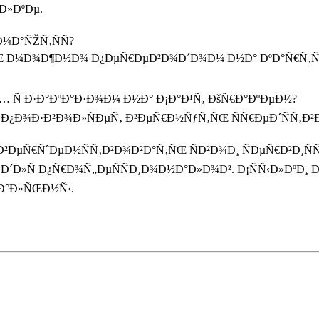
Ð»ÐºÐµ.
¼Ð°ÑŽÑ‚ÑÑ?
Ñ‚ÑŒ Ð¼Ð¾Ð¶Ð½Ð¾ Ð¿ÐµÑ€ÐµÐ²Ð¾Ð´Ð¾Ð¼ Ð½Ð° ÐºÐ°Ñ€Ñ
 Ñ Ð·Ð°ÐºÐ°Ð·Ð¾Ð¼ Ð½Ð° Ð¡Ð°Ð¹Ñ‚ ÐšÑ€Ð°ÐºÐµÐ½?
Ð¿Ð¾Ð·Ð²Ð¾Ð»ÑÐµÑ‚ Ð²ÐµÑ€Ð½ÑƒÑ‚ÑŒ ÑÑ€ÐµÐ´ÑÑ‚Ð²Ð°
ÐµÑ€ÑˆÐµÐ½ÑÑ‚Ð²Ð¾Ð²Ð°Ñ‚ÑŒ ÑÐ²Ð¾Ð¸ ÑÐµÑ€Ð²Ð¸ÑÑ‹
Ð»Ñ Ð¿Ñ€Ð¾Ñ„ÐµÑÑÐ¸Ð¾Ð½Ð°Ð»Ð¾Ð². Ð¡ÑÑ‹Ð»ÐºÐ¸ Ð½
½Ð°Ð»ÑŒÐ½Ñ‹.