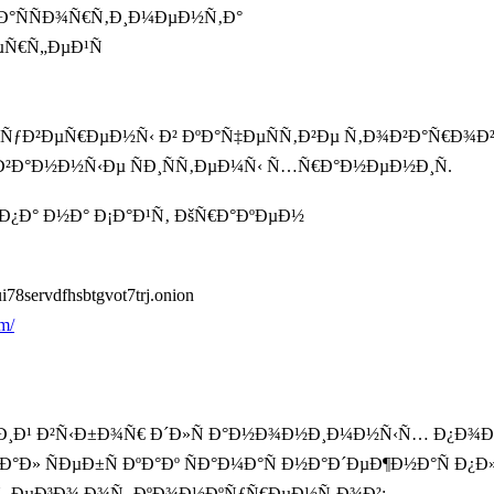
°ÑÑÐ¾Ñ€Ñ‚Ð¸Ð¼ÐµÐ½Ñ‚Ð°
µÑ€Ñ„ÐµÐ¹Ñ
Ð²ÐµÑ€ÐµÐ½Ñ‹ Ð² ÐºÐ°Ñ‡ÐµÑÑ‚Ð²Ðµ Ñ‚Ð¾Ð²Ð°Ñ€Ð¾Ð²,
²Ð°Ð½Ð½Ñ‹Ðµ ÑÐ¸ÑÑ‚ÐµÐ¼Ñ‹ Ñ…Ñ€Ð°Ð½ÐµÐ½Ð¸Ñ.
ƒÐ¿Ð° Ð½Ð° Ð¡Ð°Ð¹Ñ‚ ÐšÑ€Ð°ÐºÐµÐ½
servdfhsbtgvot7trj.onion
om/
ˆÐ¸Ð¹ Ð²Ñ‹Ð±Ð¾Ñ€ Ð´Ð»Ñ Ð°Ð½Ð¾Ð½Ð¸Ð¼Ð½Ñ‹Ñ… Ð¿Ð¾Ð
Ð» ÑÐµÐ±Ñ ÐºÐ°Ðº ÑÐ°Ð¼Ð°Ñ Ð½Ð°Ð´ÐµÐ¶Ð½Ð°Ñ Ð¿
Ñ‚ ÐµÐ³Ð¾ Ð¾Ñ‚ ÐºÐ¾Ð½ÐºÑƒÑ€ÐµÐ½Ñ‚Ð¾Ð²: