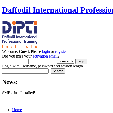
Daffodil International Professio
Welcome,
Guest
. Please
login
or
register
.
Did you miss your
activation email
?
Login with username, password and session length
News:
SMF - Just Installed!
Home