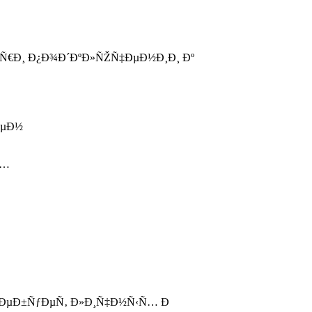
¿Ñ€Ð¸ Ð¿Ð¾Ð´ÐºÐ»ÑŽÑ‡ÐµÐ½Ð¸Ð¸ Ðº
ÐµÐ½
Ñ…
Ñ€ÐµÐ±ÑƒÐµÑ‚ Ð»Ð¸Ñ‡Ð½Ñ‹Ñ… Ð