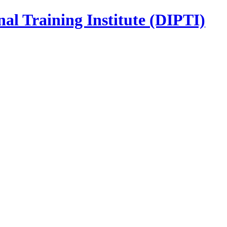
nal Training Institute (DIPTI)