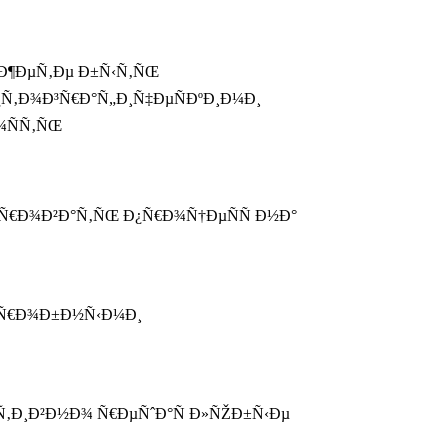
Ð¶ÐµÑ‚Ðµ Ð±Ñ‹Ñ‚ÑŒ
Ñ‚Ð¾Ð³Ñ€Ð°Ñ„Ð¸Ñ‡ÐµÑÐºÐ¸Ð¼Ð¸
¾ÑÑ‚ÑŒ
¸Ñ€Ð¾Ð²Ð°Ñ‚ÑŒ Ð¿Ñ€Ð¾Ñ†ÐµÑÑ Ð½Ð°
Ð´Ñ€Ð¾Ð±Ð½Ñ‹Ð¼Ð¸
‚Ð¸Ð²Ð½Ð¾ Ñ€ÐµÑˆÐ°Ñ Ð»ÑŽÐ±Ñ‹Ðµ