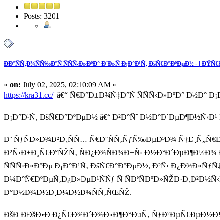
Posts: 3201
ÐÐ°ÑÑ‚Ð¾ÑÑ‰Ð°Ñ ÑÑÑ‹Ð»ÐºÐ° Ð´Ð»Ñ Ð¡Ð°Ð¹Ñ‚ ÐšÑ€Ð°ÐºÐµÐ½ - | ÐŸ
«
on:
July 02, 2025, 02:10:09 AM »
https://kra31.cc/
â€“ Ñ€Ð°Ð±Ð¾Ñ‡Ð°Ñ ÑÑÑ‹Ð»ÐºÐ° Ð½Ð° Ð¡Ð
Ð¡Ð°Ð¹Ñ‚ ÐšÑ€Ð°ÐºÐµÐ½ â€“ Ð²Ð°Ñˆ Ð½Ð°Ð´ÐµÐ¶Ð½Ñ‹Ð
Ð’ ÑƒÑÐ»Ð¾Ð²Ð¸ÑÑ… Ñ€Ð°ÑÑ‚ÑƒÑ‰ÐµÐ³Ð¾ Ñ†Ð¸Ñ„Ñ
Ð²Ñ‹Ð±Ð¸Ñ€Ð°ÑŽÑ‚ ÑÐ¿Ð¾ÑÐ¾Ð±Ñ‹ Ð½Ð°Ð´ÐµÐ¶Ð½Ð¾ 
ÑÑÑ‹Ð»ÐºÐµ Ð¡Ð°Ð¹Ñ‚ ÐšÑ€Ð°ÐºÐµÐ½, Ð²Ñ‹ Ð¿Ð¾Ð»Ñƒ
Ð¼Ð°Ñ€ÐºÐµÑ‚Ð¿Ð»ÐµÐ¹ÑÑƒ Ñ ÑÐºÑÐºÐ»ÑŽÐ·Ð¸Ð²Ð
Ð°Ð½Ð¾Ð½Ð¸Ð¼Ð½Ð¾ÑÑ‚ÑŒÑŽ.
ÐšÐ ÐÐšÐ•Ð Ð¿Ñ€Ð¾Ð´Ð¾Ð»Ð¶Ð°ÐµÑ‚ ÑƒÐ²ÐµÑ€ÐµÐ½Ð½