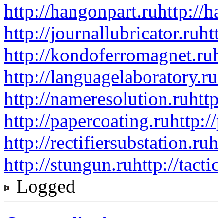
http://hangonpart.ru
http://
http://journallubricator.ru
ht
http://kondoferromagnet.ru
http://languagelaboratory.ru
http://nameresolution.ru
htt
http://papercoating.ru
http:/
http://rectifiersubstation.ru
h
http://stungun.ru
http://tact
Logged