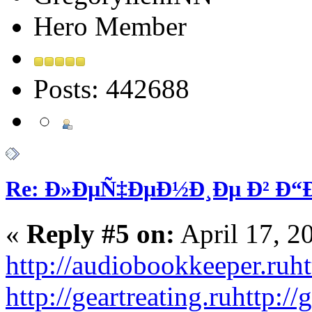
Hero Member
Posts: 442688
Re: Ð»ÐµÑ‡ÐµÐ½Ð¸Ðµ Ð² Ð
«
Reply #5 on:
April 17, 2
http://audiobookkeeper.ru
ht
http://geartreating.ru
http://