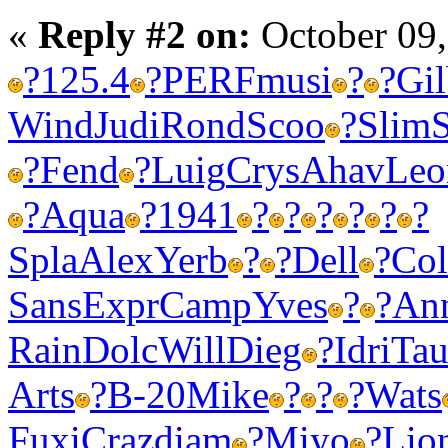
«
Reply #2 on:
October 09,
?
125.4
?
PERF
musi
?
?
Gi
Wind
Judi
Rond
Scoo
?
Slim
?
Fend
?
Luig
Crys
Ahav
Leo
?
Aqua
?
1941
?
?
?
?
?
?
Spla
Alex
Yerb
?
?
Dell
?
Col
Sans
Expr
Camp
Yves
?
?
An
Rain
Dolc
Will
Dieg
?
Idri
Tau
Arts
?
B-20
Mike
?
?
?
Wats
Fuxi
Craz
diam
?
Miyo
?
Lio