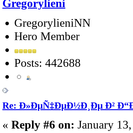
Gregorylieni
GregorylieniNN
Hero Member
Posts: 442688
Re: Ð»ÐµÑ‡ÐµÐ½Ð¸Ðµ Ð² Ð
«
Reply #6 on:
January 13,