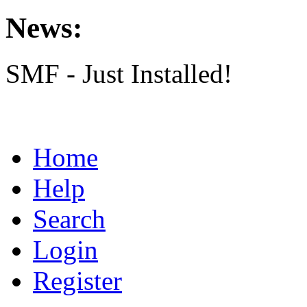
News:
SMF - Just Installed!
Home
Help
Search
Login
Register