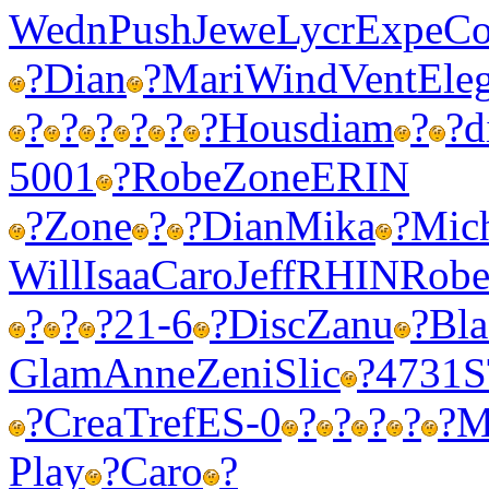
Wedn
Push
Jewe
Lycr
Expe
Co
?
Dian
?
Mari
Wind
Vent
Ele
?
?
?
?
?
?
Hous
diam
?
?
d
5001
?
Robe
Zone
ERIN
?
Zone
?
?
Dian
Mika
?
Mic
Will
Isaa
Caro
Jeff
RHIN
Rob
?
?
?
21-6
?
Disc
Zanu
?
Bla
Glam
Anne
Zeni
Slic
?
4731
?
Crea
Tref
ES-0
?
?
?
?
?
M
Play
?
Caro
?