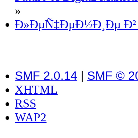
»
Ð»ÐµÑ‡ÐµÐ½Ð¸Ðµ Ð²
SMF 2.0.14
|
SMF © 2
XHTML
RSS
WAP2