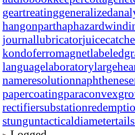
geartreating
generalizedanal
hangonpart
haphazardwindi
journallubricator
juicecatche
kondoferromagnet
labeledg
languagelaboratory
largehea
nameresolution
naphthenese
papercoating
paraconvexgr
rectifiersubstation
redempti
stungun
tacticaldiameter
tail
Logged