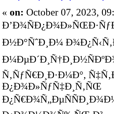
«
on:
October 07, 2023, 09
Ð’Ð¾ÑÐ¿Ð¾Ð»ÑŒÐ·Ñƒ
Ð½Ð°ÑˆÐ¸Ð¼ Ð¾Ð¿Ñ‹Ñ‚
Ð¼ÐµÐ´Ð¸Ñ†Ð¸Ð½ÑÐº
Ñ‚ÑƒÑ€Ð¸Ð·Ð¼Ð°, Ñ‡Ñ
Ð¿Ð¾Ð»ÑƒÑ‡Ð¸Ñ‚ÑŒ
Ð¿Ñ€Ð¾Ñ„ÐµÑÑÐ¸Ð¾