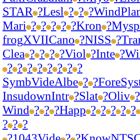
STAR
?
Lesl
?
?
?
Wind
Pla
Mari
?
?
?
?
?
Kron
?
Mysp
frog
XVII
Cano
?
NISS
?
Tra
Clea
?
?
?
?
Viol
?
Inte
?
Wi
?
?
?
?
?
?
?
?
Symb
Vide
Albe
?
?
Fore
Sys
Insu
down
Intr
?
Slat
?
Oliv
?
Wind
?
?
?
Happ
?
?
?
?
?
?
?
?
?
1043
Vide
?
?
Know
NTS