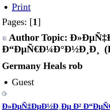
Print
Pages: [
1
]
Author
Topic: Ð»ÐµÑ‡
Ð“ÐµÑ€Ð¼Ð°Ð½Ð¸Ð¸ (Re
Germany Heals rob
Guest
Ð»ÐµÑ‡ÐµÐ½Ð¸Ðµ Ð² Ð“ÐµÑ