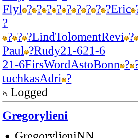
Flyl
?
?
?
?
?
?
?
?
?
Eric
?
?
?
?
Lind
Tolo
ment
Revi
?
Paul
?
Rudy
21-6
21-6
21-6
Firs
Word
Asto
Bonn
?
tuchkas
Adri
?
Logged
Gregorylieni
GregorylieniNN