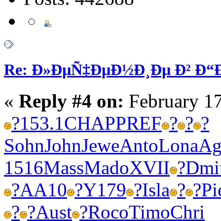
Re: Ð»ÐµÑ‡ÐµÐ½Ð¸Ðµ Ð² Ð
«
Reply #4 on:
February 17
?
153.1
CHAP
PREF
?
?
?
Sohn
John
Jewe
Anto
Lona
Ag
1516
Mass
Mado
XVII
?
Dmi
?
AA10
?
Y179
?
Isla
?
?
Pi
?
?
Aust
?
Roco
Timo
Chri