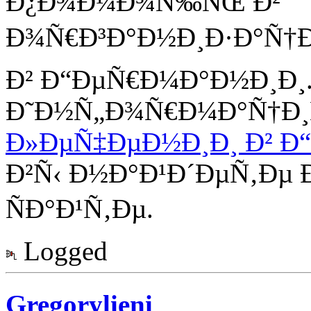
Ð¿Ð¾Ð¼Ð¾Ñ‰ÑŒ Ð²
Ð¾Ñ€Ð³Ð°Ð½Ð¸Ð·Ð°Ñ†Ð
Ð² Ð“ÐµÑ€Ð¼Ð°Ð½Ð¸Ð¸
Ð˜Ð½Ñ„Ð¾Ñ€Ð¼Ð°Ñ†Ð¸
Ð»ÐµÑ‡ÐµÐ½Ð¸Ð¸ Ð² Ð
Ð²Ñ‹ Ð½Ð°Ð¹Ð´ÐµÑ‚Ðµ
ÑÐ°Ð¹Ñ‚Ðµ.
Logged
Gregorylieni