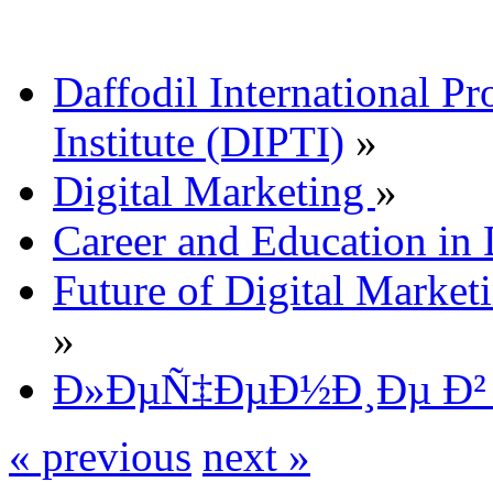
Daffodil International Pr
Institute (DIPTI)
»
Digital Marketing
»
Career and Education in 
Future of Digital Market
»
Ð»ÐµÑ‡ÐµÐ½Ð¸Ðµ Ð²
« previous
next »