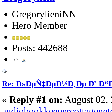
GregorylieniNN
Hero Member
Posts: 442688
Re: Ð»ÐµÑ‡ÐµÐ½Ð¸Ðµ Ð² Ð
«
Reply #1 on:
August 02, 
audiobookkeeper
cottagenet