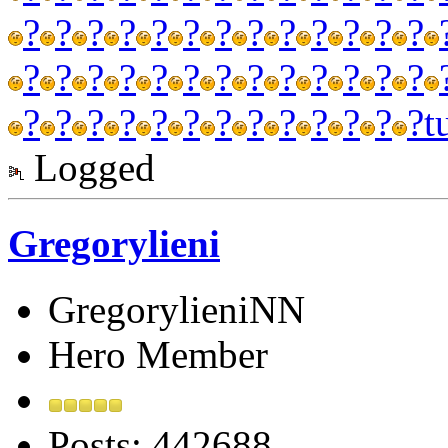
?
?
?
?
?
?
?
?
?
?
?
?
?
?
?
?
?
?
?
?
?
?
?
?
?
?
?
?
?
?
?
?
?
?
?
?
?
?
?
t
Logged
Gregorylieni
GregorylieniNN
Hero Member
Posts: 442688