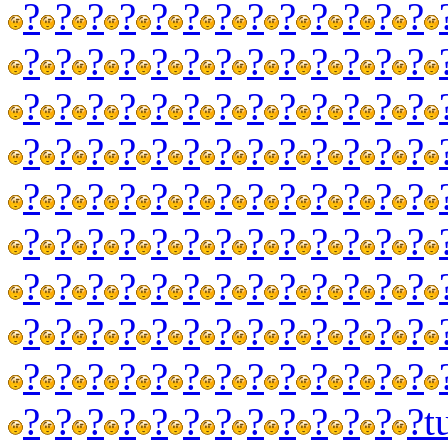
?
?
?
?
?
?
?
?
?
?
?
?
?
?
?
?
?
?
?
?
?
?
?
?
?
?
?
?
?
?
?
?
?
?
?
?
?
?
?
?
?
?
?
?
?
?
?
?
?
?
?
?
?
?
?
?
?
?
?
?
?
?
?
?
?
?
?
?
?
?
?
?
?
?
?
?
?
?
?
?
?
?
?
?
?
?
?
?
?
?
?
?
?
?
?
?
?
?
?
?
?
?
?
?
?
?
?
?
?
?
?
?
?
?
?
?
?
?
?
?
?
?
?
?
?
?
?
?
?
?
t