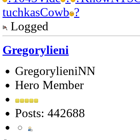
tuchkas
Cowb
?
Logged
Gregorylieni
GregorylieniNN
Hero Member
Posts: 442688