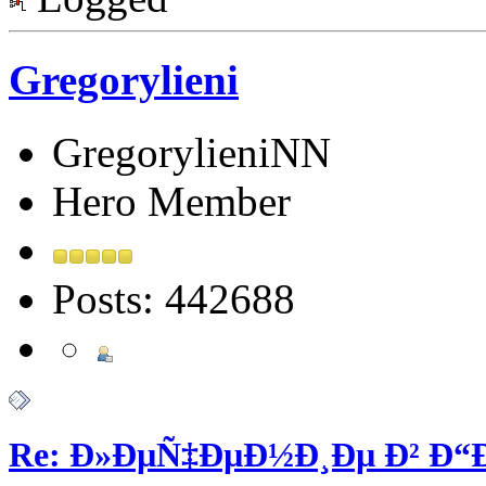
Gregorylieni
GregorylieniNN
Hero Member
Posts: 442688
Re: Ð»ÐµÑ‡ÐµÐ½Ð¸Ðµ Ð² Ð