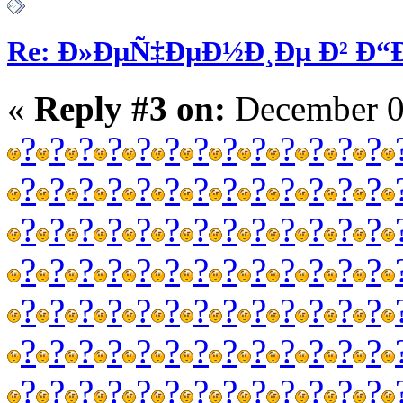
Re: Ð»ÐµÑ‡ÐµÐ½Ð¸Ðµ Ð² Ð
«
Reply #3 on:
December 0
?
?
?
?
?
?
?
?
?
?
?
?
?
?
?
?
?
?
?
?
?
?
?
?
?
?
?
?
?
?
?
?
?
?
?
?
?
?
?
?
?
?
?
?
?
?
?
?
?
?
?
?
?
?
?
?
?
?
?
?
?
?
?
?
?
?
?
?
?
?
?
?
?
?
?
?
?
?
?
?
?
?
?
?
?
?
?
?
?
?
?