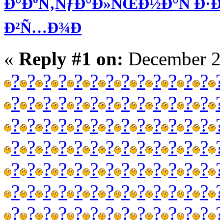
Ð°ÐºÑ‚ÑƒÐ°Ð»ÑŒÐ½Ð°Ñ Ð·Ð
Ð²Ñ…Ð¾Ð
«
Reply #1 on:
December 2
?
?
?
?
?
?
?
?
?
?
?
?
?
?
?
?
?
?
?
?
?
?
?
?
?
?
?
?
?
?
?
?
?
?
?
?
?
?
?
?
?
?
?
?
?
?
?
?
?
?
?
?
?
?
?
?
?
?
?
?
?
?
?
?
?
?
?
?
?
?
?
?
?
?
?
?
?
?
?
?
?
?
?
?
?
?
?
?
?
?
?