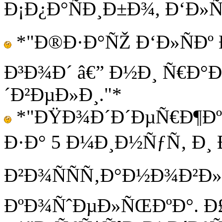
Ð¡Ð¿Ð°ÑÐ¸Ð±Ð¾, Ð‘Ð»Ñ
*"Ð®Ð·Ð°ÑŽ Ð‘Ð»ÑÐº
Ð³Ð¾Ð´ â€” Ð½Ð¸ Ñ€Ð°
´Ð²ÐµÐ»Ð¸."*
*"ÐŸÐ¾Ð´Ð´ÐµÑ€Ð¶Ðº
Ð·Ð° 5 Ð¼Ð¸Ð½ÑƒÑ‚ Ð¸
Ð²Ð¾ÑÑÑ‚Ð°Ð½Ð¾Ð²
ÐºÐ¾ÑˆÐµÐ»ÑŒÐºÐ°. Ð