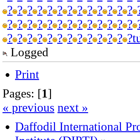
?
?
?
?
?
?
?
?
?
?
?
?
?
?
?
?
?
?
?
?
?
?
?
?
?
?
?
?
?
?
?
?
?
?
?
?
?
?
?
t
Logged
Print
Pages: [
1
]
« previous
next »
Daffodil International Pr