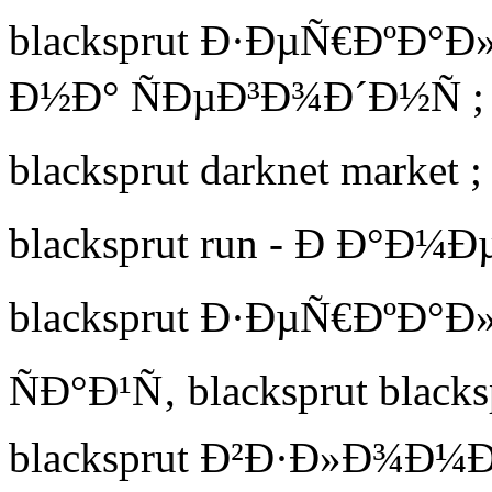
blacksprut Ð·ÐµÑ€ÐºÐ
Ð½Ð° ÑÐµÐ³Ð¾Ð´Ð½Ñ ;
blacksprut darknet mark
blacksprut run - Ð Ð°Ð
blacksprut Ð·ÐµÑ€ÐºÐ°Ð
ÑÐ°Ð¹Ñ‚ blacksprut blac
blacksprut Ð²Ð·Ð»Ð¾Ð¼Ð