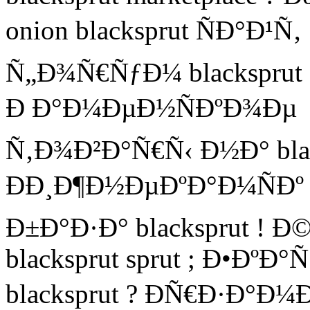
onion blacksprut ÑÐ°Ð¹Ñ
Ñ„Ð¾Ñ€ÑƒÐ¼ blacksprut 
Ð Ð°Ð¼ÐµÐ½ÑÐºÐ¾Ðµ
Ñ‚Ð¾Ð²Ð°Ñ€Ñ‹ Ð½Ð° blac
ÐÐ¸Ð¶Ð½ÐµÐºÐ°Ð¼ÑÐº
Ð±Ð°Ð·Ð° blacksprut !
blacksprut sprut ; Ð•Ð
blacksprut ? ÐÑ€Ð·Ð°Ð¼Ð