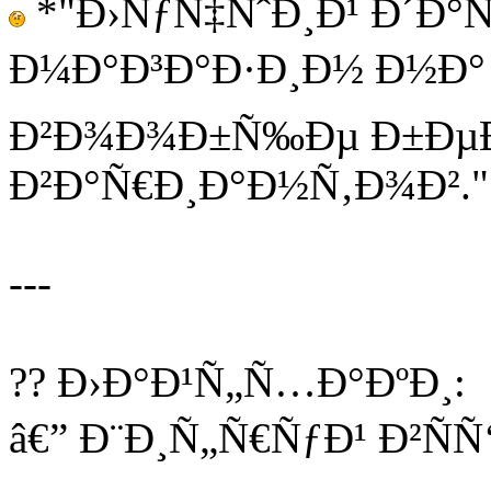
*"Ð›ÑƒÑ‡ÑˆÐ¸Ð¹ Ð´Ð°
Ð¼Ð°Ð³Ð°Ð·Ð¸Ð½ Ð½Ð° 
Ð²Ð¾Ð¾Ð±Ñ‰Ðµ Ð±Ðµ
Ð²Ð°Ñ€Ð¸Ð°Ð½Ñ‚Ð¾Ð²."
---
?? Ð›Ð°Ð¹Ñ„Ñ…Ð°ÐºÐ¸:
â€” Ð¨Ð¸Ñ„Ñ€ÑƒÐ¹ Ð²ÑÑ