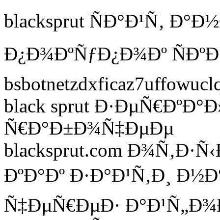
blacksprut ÑÐ°Ð¹Ñ‚ 
Ð¿Ð¾ÐºÑƒÐ¿Ð¾Ðº ÑÐº
bsbotnetzdxficaz7uffowucl
black sprut Ð·ÐµÑ€ÐºÐ°
Ñ€Ð°Ð±Ð¾Ñ‡ÐµÐµ
blacksprut.com Ð¾Ñ‚Ð·Ñ‹
ÐºÐ°Ðº Ð·Ð°Ð¹Ñ‚Ð¸ Ð½Ð
Ñ‡ÐµÑ€ÐµÐ· Ð°Ð¹Ñ„Ð