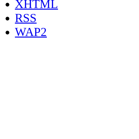
XHTML
RSS
WAP2