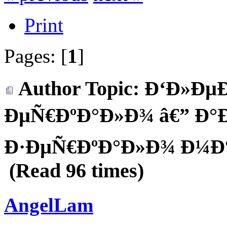
Print
Pages: [
1
]
Author
Topic: Ð‘Ð»Ðµ
ÐµÑ€ÐºÐ°Ð»Ð¾ â€” Ð°
Ð·ÐµÑ€ÐºÐ°Ð»Ð¾ Ð¼Ð°
(Read 96 times)
AngelLam