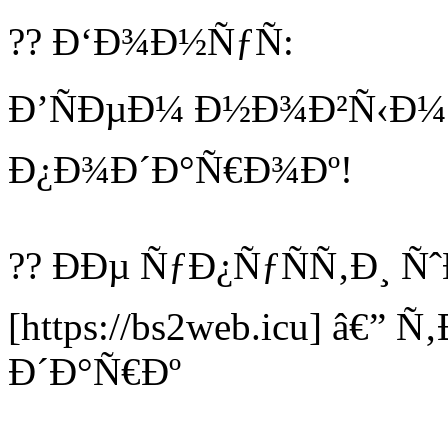
?? Ð‘Ð¾Ð½ÑƒÑ:
Ð’ÑÐµÐ¼ Ð½Ð¾Ð²Ñ‹Ð¼
Ð¿Ð¾Ð´Ð°Ñ€Ð¾Ðº!
?? ÐÐµ ÑƒÐ¿ÑƒÑÑ‚Ð¸ Ñ
[https://bs2web.icu] â€
Ð´Ð°Ñ€Ðº