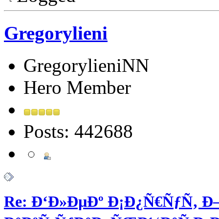
Gregorylieni
GregorylieniNN
Hero Member
Posts: 442688
Re: Ð‘Ð»ÐµÐº Ð¡Ð¿Ñ€ÑƒÑ‚ 