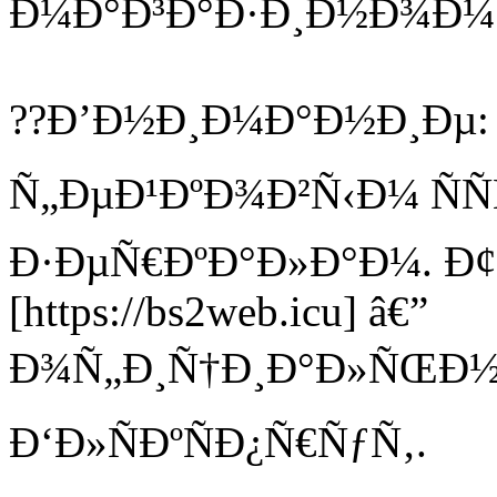
Ð¼Ð°Ð³Ð°Ð·Ð¸Ð½Ð¾Ð¼
??Ð’Ð½Ð¸Ð¼Ð°Ð½Ð¸Ðµ:
Ñ„ÐµÐ¹ÐºÐ¾Ð²Ñ‹Ð¼ ÑÑ
Ð·ÐµÑ€ÐºÐ°Ð»Ð°Ð¼. 
[https://bs2web.icu] â€”
Ð¾Ñ„Ð¸Ñ†Ð¸Ð°Ð»ÑŒÐ½Ñ
Ð‘Ð»ÑÐºÑÐ¿Ñ€ÑƒÑ‚.