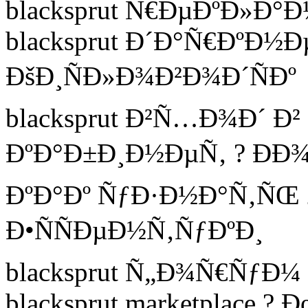
blacksprut Ñ€ÐµÐºÐ»Ð°
blacksprut Ð´Ð°Ñ€ÐºÐ½Ðµ
ÐšÐ¸ÑÐ»Ð¾Ð²Ð¾Ð´ÑÐº
blacksprut Ð²Ñ…Ð¾Ð´ Ð
ÐºÐ°Ð±Ð¸Ð½ÐµÑ‚ ? Ð
ÐºÐ°Ðº ÑƒÐ·Ð½Ð°Ñ‚ÑŒ 2f
Ð•ÑÑÐµÐ½Ñ‚ÑƒÐºÐ¸
blacksprut Ñ„Ð¾Ñ€ÑƒÐ¼
blacksprut marketplace