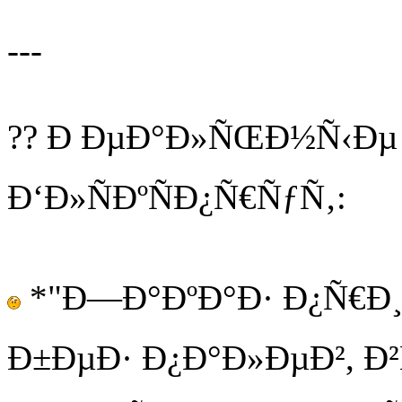
---
?? Ð ÐµÐ°Ð»ÑŒÐ½Ñ‹Ðµ
Ð‘Ð»ÑÐºÑÐ¿Ñ€ÑƒÑ‚:
*"Ð—Ð°ÐºÐ°Ð· Ð¿Ñ€Ð¸
Ð±ÐµÐ· Ð¿Ð°Ð»ÐµÐ², Ð²