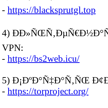
-
https://blacksprutgl.top
4) ÐÐ»ÑŒÑ‚ÐµÑ€Ð½Ð°Ñ
VPN:
-
https://bs2web.icu/
5) Ð¡ÐºÐ°Ñ‡Ð°Ñ‚ÑŒ Ð¢
-
https://torproject.org/