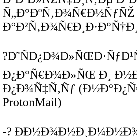
Ñ„Ð°ÐºÑ‚Ð¾Ñ€Ð½ÑƒÑŽ
Ð°Ð²Ñ‚Ð¾Ñ€Ð¸Ð·Ð°Ñ†Ð
?Ð˜ÑÐ¿Ð¾Ð»ÑŒÐ·ÑƒÐ¹
Ð¿Ð°Ñ€Ð¾Ð»ÑŒ Ð¸ Ð½
Ð¿Ð¾Ñ‡Ñ‚Ñƒ (Ð½Ð°Ð¿Ñ
ProtonMail)
-? ÐÐ½Ð¾Ð½Ð¸Ð¼Ð½Ð¾