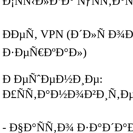
Ð¡ÑÑ‹Ð»ÐºÐ° ÑƒÑÑ‚Ð°
ÐÐµÑ‚ VPN (Ð´Ð»Ñ Ð
Ð·ÐµÑ€ÐºÐ°Ð»)
Ð ÐµÑˆÐµÐ½Ð¸Ðµ:
Ð£ÑÑ‚Ð°Ð½Ð¾Ð²Ð¸Ñ‚Ðµ
- Ð§Ð°ÑÑ‚Ð¾ Ð·Ð°Ð´Ð