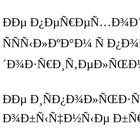
ÐÐµ Ð¿ÐµÑ€ÐµÑ…Ð¾Ð´
ÑÑÑ‹Ð»ÐºÐ°Ð¼ Ñ Ð¿Ð
´Ð¾Ð·Ñ€Ð¸Ñ‚ÐµÐ»ÑŒÐ½
ÐÐµ Ð¸ÑÐ¿Ð¾Ð»ÑŒÐ·Ñ
Ð¾Ð±Ñ‹Ñ‡Ð½Ñ‹Ðµ Ð±Ñ