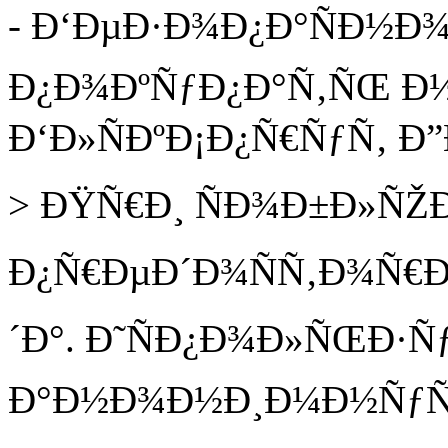
- Ð‘ÐµÐ·Ð¾Ð¿Ð°ÑÐ½Ð¾
Ð¿Ð¾ÐºÑƒÐ¿Ð°Ñ‚ÑŒ Ð
Ð‘Ð»ÑÐºÐ¡Ð¿Ñ€ÑƒÑ‚ Ð
> ÐŸÑ€Ð¸ ÑÐ¾Ð±Ð»ÑŽ
Ð¿Ñ€ÐµÐ´Ð¾ÑÑ‚Ð¾Ñ€Ð
´Ð°. Ð˜ÑÐ¿Ð¾Ð»ÑŒÐ·Ñ
Ð°Ð½Ð¾Ð½Ð¸Ð¼Ð½ÑƒÑŽ