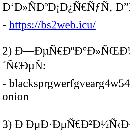
Ð‘Ð»ÑÐºÐ¡Ð¿Ñ€ÑƒÑ‚ Ð
-
https://bs2web.icu/
2) Ð—ÐµÑ€ÐºÐ°Ð»ÑŒÐ½
´Ñ€ÐµÑ:
- blacksprgwerfgvearg4w54
onion
3) Ð ÐµÐ·ÐµÑ€Ð²Ð½Ñ‹Ð¹