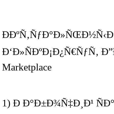
ÐÐºÑ‚ÑƒÐ°Ð»ÑŒÐ½Ñ‹Ðµ
Ð‘Ð»ÑÐºÐ¡Ð¿Ñ€ÑƒÑ‚ Ð
Marketplace
1) Ð Ð°Ð±Ð¾Ñ‡Ð¸Ð¹ ÑÐ