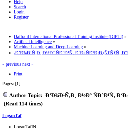
Help
Search
Login
Register
Daffodil International Professional Training Institute (DIPTI)
»
Artificial Intelligence
»
Machine Learning and Deep Learning
»
-Ð’Ð¾Ð¹Ñ‚Ð¸ Ð½Ð° ÑÐ°Ð¹Ñ‚ Ð‘Ð»ÑÐºÐ¡Ð¿Ñ€ÑƒÑ‚ Ð
« previous
next »
Print
Pages: [
1
]
Author
Topic: -Ð’Ð¾Ð¹Ñ‚Ð¸ Ð½Ð° ÑÐ°Ð¹Ñ‚ Ð‘
(Read 114 times)
LoganTaf
LoganTafIN