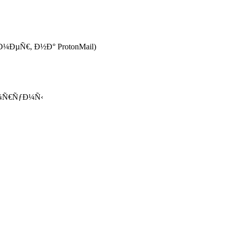
µÑ€, Ð½Ð° ProtonMail)
Ð¾Ñ€ÑƒÐ¼Ñ‹