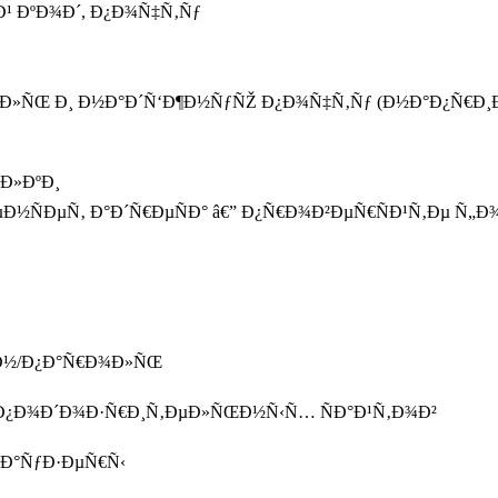
¹ ÐºÐ¾Ð´, Ð¿Ð¾Ñ‡Ñ‚Ñƒ
»ÑŒ Ð¸ Ð½Ð°Ð´Ñ‘Ð¶Ð½ÑƒÑŽ Ð¿Ð¾Ñ‡Ñ‚Ñƒ (Ð½Ð°Ð¿Ñ€Ð¸Ð¼Ð
Ð»ÐºÐ¸
µÐ½ÑÐµÑ‚ Ð°Ð´Ñ€ÐµÑÐ° â€” Ð¿Ñ€Ð¾Ð²ÐµÑ€ÑÐ¹Ñ‚Ðµ Ñ„
Ð½/Ð¿Ð°Ñ€Ð¾Ð»ÑŒ
 Ð¿Ð¾Ð´Ð¾Ð·Ñ€Ð¸Ñ‚ÐµÐ»ÑŒÐ½Ñ‹Ñ… ÑÐ°Ð¹Ñ‚Ð¾Ð²
€Ð°ÑƒÐ·ÐµÑ€Ñ‹