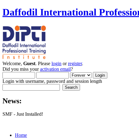
Daffodil International Professio
Welcome,
Guest
. Please
login
or
register
.
Did you miss your
activation email
?
Login with username, password and session length
News:
SMF - Just Installed!
Home