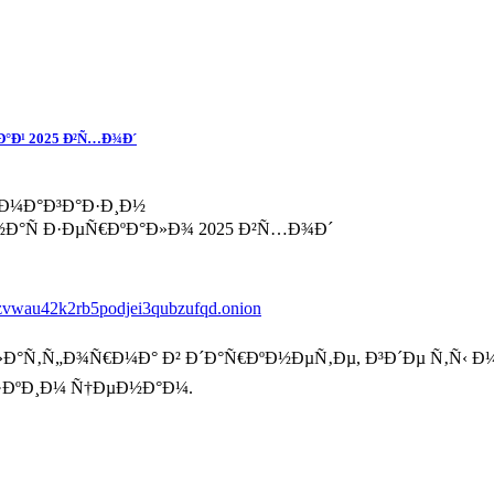
¼Ð°Ð¹ 2025 Ð²Ñ…Ð¾Ð´
-Ð¼Ð°Ð³Ð°Ð·Ð¸Ð½
Ð°Ñ Ð·ÐµÑ€ÐºÐ°Ð»Ð¾ 2025 Ð²Ñ…Ð¾Ð´
zvwau42k2rb5podjei3qubzufqd.onion
¿Ð»Ð°Ñ‚Ñ„Ð¾Ñ€Ð¼Ð° Ð² Ð´Ð°Ñ€ÐºÐ½ÐµÑ‚Ðµ, Ð³Ð´Ðµ Ñ‚Ñ‹
Ð·ÐºÐ¸Ð¼ Ñ†ÐµÐ½Ð°Ð¼.