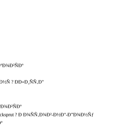
ÐºÐ¾Ð²ÑÐº
½Ñ ? Ð­Ð»Ð¸ÑÑ‚Ð°
ºÐ¾Ð²ÑÐº
cksprut ? Ð Ð¾ÑÑ‚Ð¾Ð²-Ð½Ð°-Ð”Ð¾Ð½Ñƒ
º