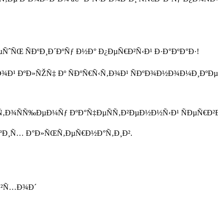
ÑˆÑŒ ÑÐºÐ¸Ð´ÐºÑƒ Ð½Ð° Ð¿ÐµÑ€Ð²Ñ‹Ð¹ Ð·Ð°ÐºÐ°Ð·!
” Ñ‚Ð²Ð¾Ð¹ ÐºÐ»ÑŽÑ‡ Ðº ÑÐºÑ€Ñ‹Ñ‚Ð¾Ð¹ ÑÐºÐ¾Ð½Ð¾Ð¼Ð¸ÐºÐµ
Ñ‚Ð¾ÑÑ‰ÐµÐ¼Ñƒ ÐºÐ°Ñ‡ÐµÑÑ‚Ð²ÐµÐ½Ð½Ñ‹Ð¹ ÑÐµÑ€Ð²Ð
ÐºÐ°ÐºÐ¸Ñ… Ð°Ð»ÑŒÑ‚ÐµÑ€Ð½Ð°Ñ‚Ð¸Ð².
 Ð²Ñ…Ð¾Ð´