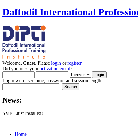
Daffodil International Professio
Welcome,
Guest
. Please
login
or
register
.
Did you miss your
activation email
?
Login with username, password and session length
News:
SMF - Just Installed!
Home