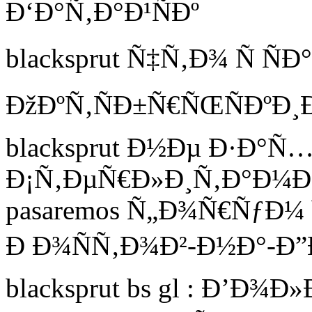
Ð‘Ð°Ñ‚Ð°Ð¹ÑÐº
blacksprut Ñ‡Ñ‚Ð¾ Ñ Ñ
ÐžÐºÑ‚ÑÐ±Ñ€ÑŒÑÐºÐ¸
blacksprut Ð½Ðµ Ð·Ð°Ñ
Ð¡Ñ‚ÐµÑ€Ð»Ð¸Ñ‚Ð°Ð¼Ð
pasaremos Ñ„Ð¾Ñ€ÑƒÐ¼ bl
Ð Ð¾ÑÑ‚Ð¾Ð²-Ð½Ð°-Ð
blacksprut bs gl : Ð’Ð¾