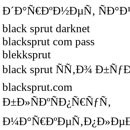
Ð´Ð°Ñ€ÐºÐ½ÐµÑ‚ ÑÐ°Ð¹
black sprut darknet
blacksprut com pass
blekksprut
black sprut ÑÑ‚Ð¾ Ð±
blacksprut.com
Ð±Ð»ÑÐºÑÐ¿Ñ€ÑƒÑ‚
Ð¼Ð°Ñ€ÐºÐµÑ‚Ð¿Ð»ÐµÐ