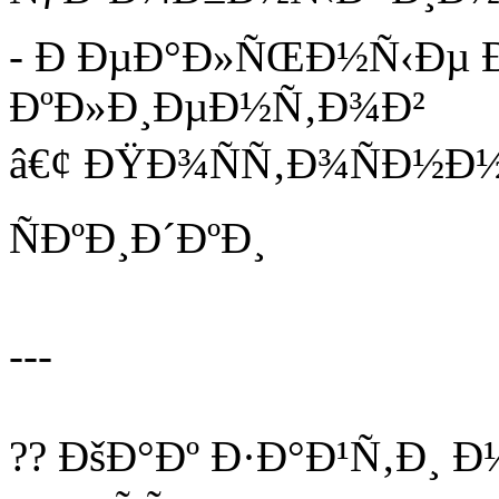
- Ð ÐµÐ°Ð»ÑŒÐ½Ñ‹Ðµ 
ÐºÐ»Ð¸ÐµÐ½Ñ‚Ð¾Ð²
â€¢ ÐŸÐ¾ÑÑ‚Ð¾ÑÐ½Ð½
ÑÐºÐ¸Ð´ÐºÐ¸
---
?? ÐšÐ°Ðº Ð·Ð°Ð¹Ñ‚Ð¸ Ð½