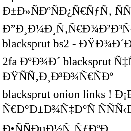
Ð±Ð»ÑÐºÑÐ¿Ñ€ÑƒÑ‚ ÑÑ
Ð”Ð¸Ð¼Ð¸Ñ‚Ñ€Ð¾Ð²Ð³Ñ
blacksprut bs2 - ÐŸÐ¾Ð
2fa ÐºÐ¾Ð´ blacksprut 
ÐŸÑÑ‚Ð¸Ð³Ð¾Ñ€ÑÐº
blacksprut onion links ! 
Ñ€Ð°Ð±Ð¾Ñ‡Ð°Ñ ÑÑÑ‹Ð
Ð•ÑÑÐµÐ½Ñ‚ÑƒÐºÐ¸