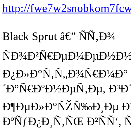
http://fwe7w2snobkom7fc
Black Sprut â€” ÑÑ‚Ð¾
ÑÐ¾Ð²Ñ€ÐµÐ¼ÐµÐ½Ð½
Ð¿Ð»Ð°Ñ‚Ñ„Ð¾Ñ€Ð¼Ð° 
´Ð°Ñ€ÐºÐ½ÐµÑ‚Ðµ, Ð³Ð´
Ð¶ÐµÐ»Ð°ÑŽÑ‰Ð¸Ðµ Ð
ÐºÑƒÐ¿Ð¸Ñ‚ÑŒ Ð²ÑÑ‘,