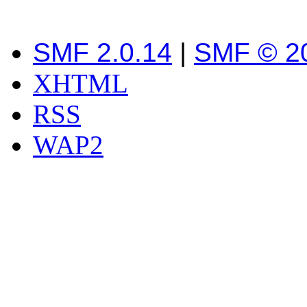
SMF 2.0.14
|
SMF © 2
XHTML
RSS
WAP2