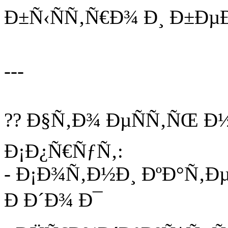
Ð±Ñ‹ÑÑ‚Ñ€Ð¾ Ð¸ Ð±Ðµ
---
?? Ð§Ñ‚Ð¾ ÐµÑÑ‚ÑŒ Ð½
Ð¡Ð¿Ñ€ÑƒÑ‚:
- Ð¡Ð¾Ñ‚Ð½Ð¸ ÐºÐ°Ñ‚Ð
Ð Ð´Ð¾ Ð¯