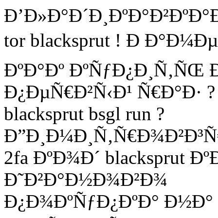
Ð’Ð»Ð°Ð´Ð¸ÐºÐ°Ð²ÐºÐ°
tor blacksprut ! Ð Ð°Ð
ÐºÐ°Ðº ÐºÑƒÐ¿Ð¸Ñ‚ÑŒ Ð½
Ð¿ÐµÑ€Ð²Ñ‹Ð¹ Ñ€Ð°Ð· 
blacksprut bsgl run ?
Ð”Ð¸Ð¼Ð¸Ñ‚Ñ€Ð¾Ð²Ð³Ñ
2fa ÐºÐ¾Ð´ blacksprut 
Ð˜Ð²Ð°Ð½Ð¾Ð²Ð¾
Ð¿Ð¾ÐºÑƒÐ¿ÐºÐ° Ð½Ð° bl