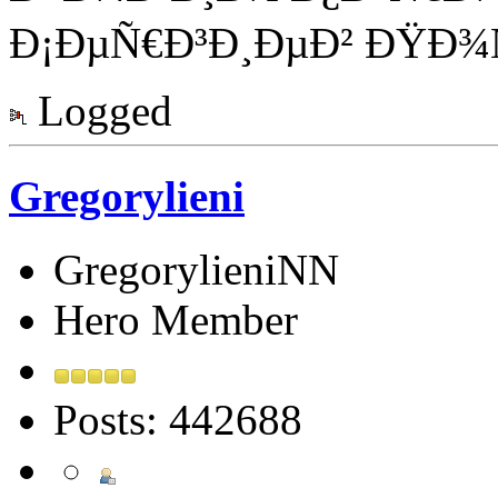
Ð¡ÐµÑ€Ð³Ð¸ÐµÐ² ÐŸÐ¾Ñ
Logged
Gregorylieni
GregorylieniNN
Hero Member
Posts: 442688