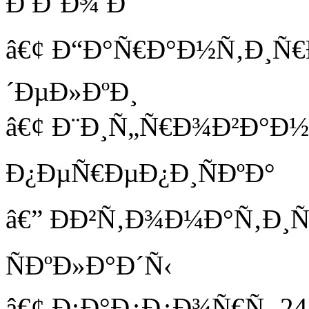
Ð Ð´Ð¾ Ð¯
â€¢ Ð“Ð°Ñ€Ð°Ð½Ñ‚Ð¸Ñ
´ÐµÐ»ÐºÐ¸
â€¢ Ð¨Ð¸Ñ„Ñ€Ð¾Ð²Ð°Ð½
Ð¿ÐµÑ€ÐµÐ¿Ð¸ÑÐºÐ°
â€” ÐÐ²Ñ‚Ð¾Ð¼Ð°Ñ‚Ð¸Ñ
ÑÐºÐ»Ð°Ð´Ñ‹
â€¢ Ð¡Ð°Ð¿Ð¿Ð¾Ñ€Ñ‚ 24