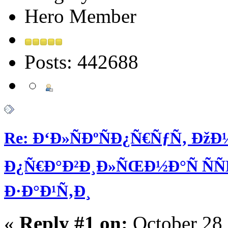
Hero Member
Posts: 442688
Re: Ð‘Ð»ÑÐºÑÐ¿Ñ€ÑƒÑ‚ Ðž
Ð¿Ñ€Ð°Ð²Ð¸Ð»ÑŒÐ½Ð°Ñ ÑÑ
Ð·Ð°Ð¹Ñ‚Ð¸
«
Reply #1 on:
October 28,