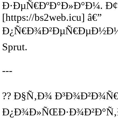
Ð·ÐµÑ€ÐºÐ°Ð»Ð°Ð¼. 
[https://bs2web.icu] â€”
Ð¿Ñ€Ð¾Ð²ÐµÑ€ÐµÐ½Ð½Ñ‹
Sprut.
---
?? Ð§Ñ‚Ð¾ Ð³Ð¾Ð²Ð¾Ñ€
Ð¿Ð¾Ð»ÑŒÐ·Ð¾Ð²Ð°Ñ‚