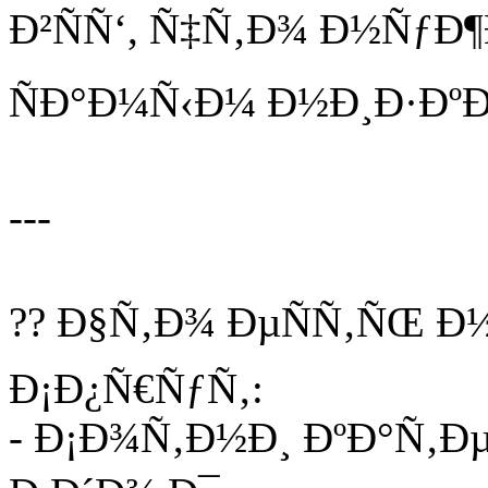
Ð²ÑÑ‘, Ñ‡Ñ‚Ð¾ Ð½ÑƒÐ
ÑÐ°Ð¼Ñ‹Ð¼ Ð½Ð¸Ð·Ðº
---
?? Ð§Ñ‚Ð¾ ÐµÑÑ‚ÑŒ Ð½
Ð¡Ð¿Ñ€ÑƒÑ‚:
- Ð¡Ð¾Ñ‚Ð½Ð¸ ÐºÐ°Ñ‚Ð