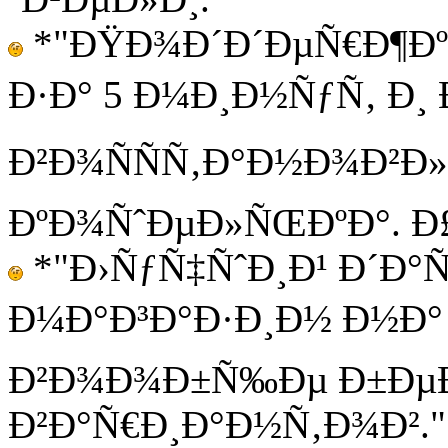
*"ÐŸÐ¾Ð´Ð´ÐµÑ€Ð¶Ðº
Ð·Ð° 5 Ð¼Ð¸Ð½ÑƒÑ‚ Ð¸
Ð²Ð¾ÑÑÑ‚Ð°Ð½Ð¾Ð²
ÐºÐ¾ÑˆÐµÐ»ÑŒÐºÐ°. Ð
*"Ð›ÑƒÑ‡ÑˆÐ¸Ð¹ Ð´Ð°
Ð¼Ð°Ð³Ð°Ð·Ð¸Ð½ Ð½Ð° 
Ð²Ð¾Ð¾Ð±Ñ‰Ðµ Ð±Ðµ
Ð²Ð°Ñ€Ð¸Ð°Ð½Ñ‚Ð¾Ð²."