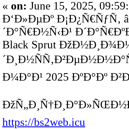
«
on:
June 15, 2025, 09:59
Ð‘Ð»ÐµÐº Ð¡Ð¿Ñ€ÑƒÑ‚ 
´Ð°Ñ€Ð½Ñ‹Ð¹ Ð´Ð°Ñ€Ð
Black Sprut ÐžÐ½Ð¸Ð¾Ð
´Ð¸Ð½ÑÑ‚Ð²ÐµÐ½Ð½Ð°
Ð¼Ð°Ð¹ 2025 ÐºÐ°Ðº Ð²
ÐžÑ„Ð¸Ñ†Ð¸Ð°Ð»ÑŒÐ½Ð°Ñ
https://bs2web.icu