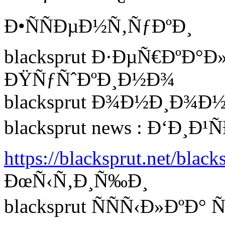
Ð•ÑÑÐµÐ½Ñ‚ÑƒÐºÐ¸
blacksprut Ð·ÐµÑ€ÐºÐ°Ð»
ÐŸÑƒÑˆÐºÐ¸Ð½Ð¾
blacksprut Ð¾Ð½Ð¸Ð¾
blacksprut news : Ð‘Ð¸Ð¹Ñ
https://blacksprut.net/black
ÐœÑ‹Ñ‚Ð¸Ñ‰Ð¸
blacksprut ÑÑÑ‹Ð»Ðº