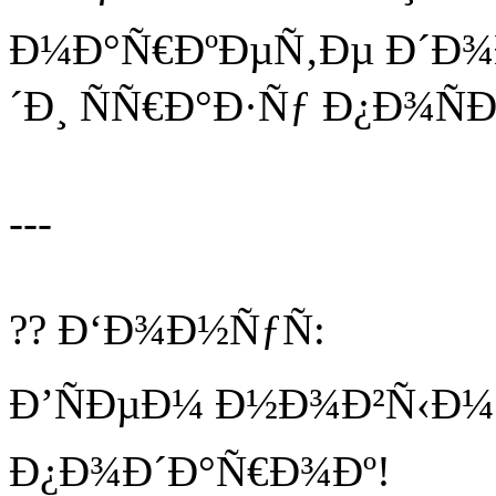
Ð¼Ð°Ñ€ÐºÐµÑ‚Ðµ Ð´Ð¾
´Ð¸ ÑÑ€Ð°Ð·Ñƒ Ð¿Ð¾Ñ
---
?? Ð‘Ð¾Ð½ÑƒÑ:
Ð’ÑÐµÐ¼ Ð½Ð¾Ð²Ñ‹Ð¼
Ð¿Ð¾Ð´Ð°Ñ€Ð¾Ðº!