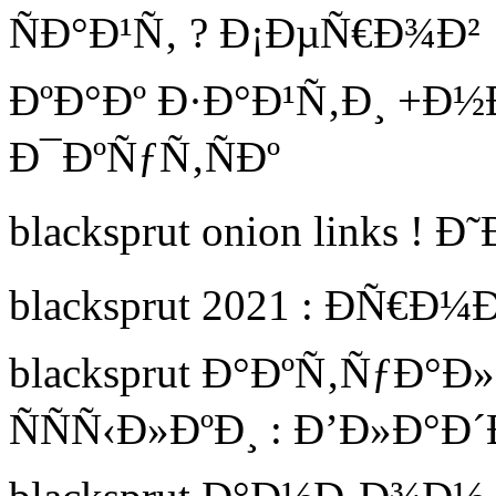
ÑÐ°Ð¹Ñ‚ ? Ð¡ÐµÑ€Ð¾Ð²
ÐºÐ°Ðº Ð·Ð°Ð¹Ñ‚Ð¸ +Ð½Ð°
Ð¯ÐºÑƒÑ‚ÑÐº
blacksprut onion links ! 
blacksprut 2021 : ÐÑ€Ð
blacksprut Ð°ÐºÑ‚ÑƒÐ
ÑÑÑ‹Ð»ÐºÐ¸ : Ð’Ð»Ð°Ð