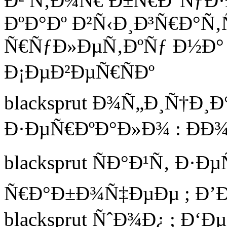
Ð² Ñ‚Ð¾Ñ€ Ð±Ñ€Ð°ÑƒÐ·
ÐºÐ°Ðº Ð²Ñ‹Ð¸Ð³Ñ€Ð°Ñ‚
Ñ€ÑƒÐ»ÐµÑ‚ÐºÑƒ Ð½Ð° bl
Ð¡ÐµÐ²ÐµÑ€ÑÐº
blacksprut Ð¾Ñ„Ð¸Ñ†Ð
Ð·ÐµÑ€ÐºÐ°Ð»Ð¾ : ÐÐ¾
blacksprut ÑÐ°Ð¹Ñ‚ Ð·
Ñ€Ð°Ð±Ð¾Ñ‡ÐµÐµ ; Ð’
blacksprut ÑˆÐ¾Ð¿ ; Ð‘Ð