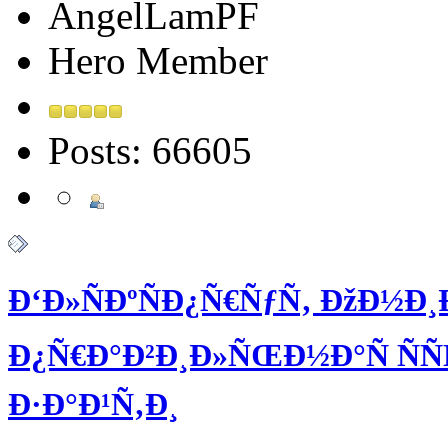
AngelLamPF
Hero Member
Posts: 66605
Ð‘Ð»ÑÐºÑÐ¿Ñ€ÑƒÑ‚ ÐžÐ½Ð¸
Ð¿Ñ€Ð°Ð²Ð¸Ð»ÑŒÐ½Ð°Ñ ÑÑ
Ð·Ð°Ð¹Ñ‚Ð¸