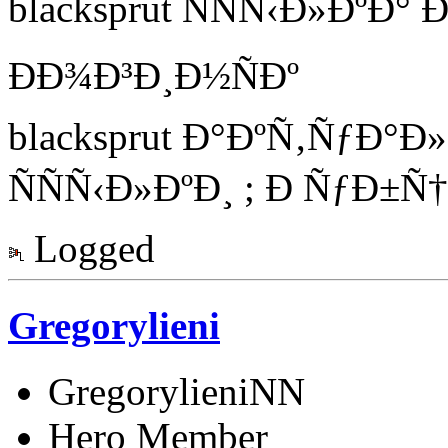
blacksprut ÑÑÑ‹Ð»ÐºÐ° 
ÐÐ¾Ð³Ð¸Ð½ÑÐº
blacksprut Ð°ÐºÑ‚ÑƒÐ
ÑÑÑ‹Ð»ÐºÐ¸ ; Ð ÑƒÐ±Ñ
Logged
Gregorylieni
GregorylieniNN
Hero Member