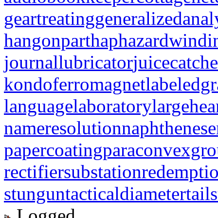
geartreating
generalizedanal
hangonpart
haphazardwindi
journallubricator
juicecatche
kondoferromagnet
labeledg
languagelaboratory
largehea
nameresolution
naphthenese
papercoating
paraconvexgr
rectifiersubstation
redempti
stungun
tacticaldiameter
tail
Logged