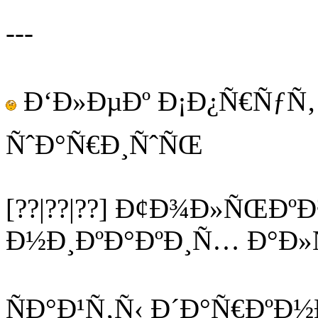
---
Ð‘Ð»ÐµÐº Ð¡Ð¿Ñ€ÑƒÑ‚ 
ÑˆÐ°Ñ€Ð¸ÑˆÑŒ
[??|??|??] Ð¢Ð¾Ð»ÑŒÐºÐ¾ 
Ð½Ð¸ÐºÐ°ÐºÐ¸Ñ… Ð°Ð»
ÑÐ°Ð¹Ñ‚Ñ‹ Ð´Ð°Ñ€ÐºÐ