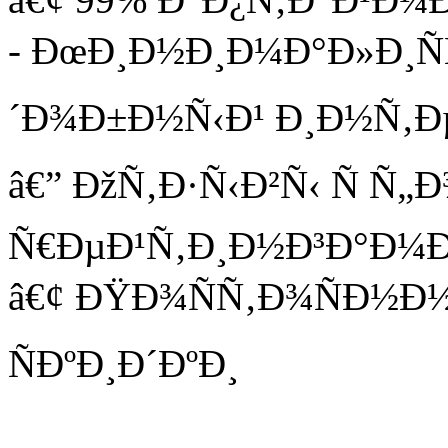
- ÐœÐ¸Ð½Ð¸Ð¼Ð°Ð»Ð¸Ñ
´Ð¾Ð±Ð½Ñ‹Ð¹ Ð¸Ð½Ñ‚Ð
â€” ÐžÑ‚Ð·Ñ‹Ð²Ñ‹ Ñ Ñ„
Ñ€ÐµÐ¹Ñ‚Ð¸Ð½Ð³Ð°Ð¼Ð
â€¢ ÐŸÐ¾ÑÑ‚Ð¾ÑÐ½Ð½
ÑÐºÐ¸Ð´ÐºÐ¸