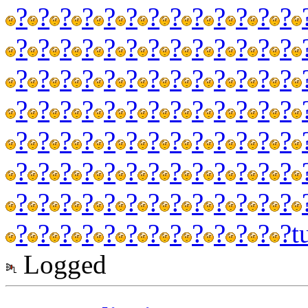
?
?
?
?
?
?
?
?
?
?
?
?
?
?
?
?
?
?
?
?
?
?
?
?
?
?
?
?
?
?
?
?
?
?
?
?
?
?
?
?
?
?
?
?
?
?
?
?
?
?
?
?
?
?
?
?
?
?
?
?
?
?
?
?
?
?
?
?
?
?
?
?
?
?
?
?
?
?
?
?
?
?
?
?
?
?
?
?
?
?
?
?
?
?
?
?
?
?
?
?
?
?
?
?
t
Logged