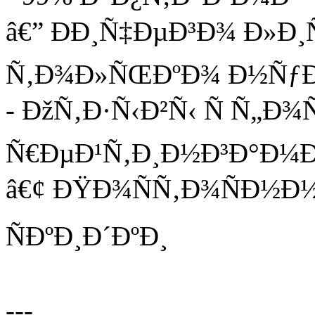
â€” ÐÐ¸Ñ‡ÐµÐ³Ð¾ Ð»Ð
Ñ‚Ð¾Ð»ÑŒÐºÐ¾ Ð½Ñƒ
- ÐžÑ‚Ð·Ñ‹Ð²Ñ‹ Ñ Ñ„Ð¾
Ñ€ÐµÐ¹Ñ‚Ð¸Ð½Ð³Ð°Ð¼Ð
â€¢ ÐŸÐ¾ÑÑ‚Ð¾ÑÐ½Ð½
ÑÐºÐ¸Ð´ÐºÐ¸
---