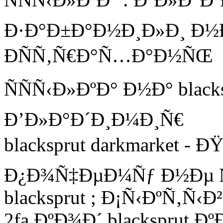
Ð·Ð°Ð±Ð°Ð½Ð¸Ð»Ð¸ Ð½Ð° 
ÐÑÑ‚Ñ€Ð°Ñ…Ð°Ð½ÑŒ
ÑÑÑ‹Ð»ÐºÐ° Ð½Ð° black
Ð’Ð»Ð°Ð´Ð¸Ð¼Ð¸Ñ€
blacksprut darkmarket 
Ð¿Ð¾Ñ‡ÐµÐ¼Ñƒ Ð½Ðµ 
blacksprut ; Ð¡Ñ‹ÐºÑ‚Ñ‹
2fa ÐºÐ¾Ð´ blacksprut Ð