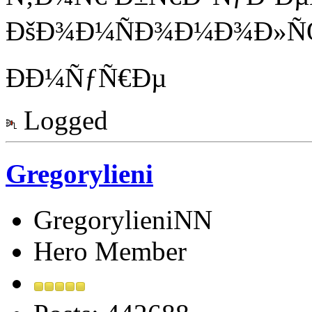
ÐšÐ¾Ð¼ÑÐ¾Ð¼Ð¾Ð»ÑŒ
ÐÐ¼ÑƒÑ€Ðµ
Logged
Gregorylieni
GregorylieniNN
Hero Member