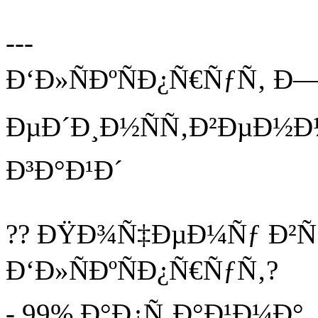
---
Ð‘Ð»ÑÐºÑÐ¿Ñ€ÑƒÑ‚ 
ÐµÐ´Ð¸Ð½ÑÑ‚Ð²ÐµÐ½Ð½Ð
Ð³Ð°Ð¹Ð´
?? ÐŸÐ¾Ñ‡ÐµÐ¼Ñƒ Ð²Ñ
Ð‘Ð»ÑÐºÑÐ¿Ñ€ÑƒÑ‚?
- 99% Ð°Ð¿Ñ‚Ð°Ð¹Ð¼Ð°