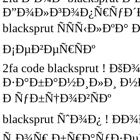
Ð”Ð¾Ð»Ð³Ð¾Ð¿Ñ€ÑƒÐ´
blacksprut ÑÑÑ‹Ð»ÐºÐ
Ð¡ÐµÐ²ÐµÑ€ÑÐº
2fa code blacksprut ! Ð
Ð·Ð°Ð±Ð°Ð½Ð¸Ð»Ð¸ Ð½Ð° 
Ð ÑƒÐ±Ñ†Ð¾Ð²ÑÐº
blacksprut ÑˆÐ¾Ð¿ ! ÐÐ
Ñ‚Ð¾Ñ€ Ð±Ñ€Ð°ÑƒÐ·ÐµÑ€