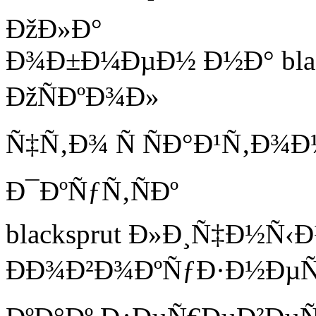
ÐžÐ»Ð°
Ð¾Ð±Ð¼ÐµÐ½ Ð½Ð° black
ÐžÑÐºÐ¾Ð»
Ñ‡Ñ‚Ð¾ Ñ ÑÐ°Ð¹Ñ‚Ð¾Ð¼ 
Ð¯ÐºÑƒÑ‚ÑÐº
blacksprut Ð»Ð¸Ñ‡Ð½Ñ‹
ÐÐ¾Ð²Ð¾ÐºÑƒÐ·Ð½ÐµÑ