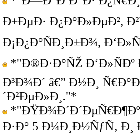
*"Ð—Ð°ÐºÐ°Ð· Ð¿Ñ€Ð¸
Ð±ÐµÐ· Ð¿Ð°Ð»ÐµÐ², Ð²
Ð¡Ð¿Ð°ÑÐ¸Ð±Ð¾, Ð‘Ð»Ñ
*"Ð®Ð·Ð°ÑŽ Ð‘Ð»ÑÐº
Ð³Ð¾Ð´ â€” Ð½Ð¸ Ñ€Ð°
´Ð²ÐµÐ»Ð¸."*
*"ÐŸÐ¾Ð´Ð´ÐµÑ€Ð¶Ðº
Ð·Ð° 5 Ð¼Ð¸Ð½ÑƒÑ‚ Ð¸