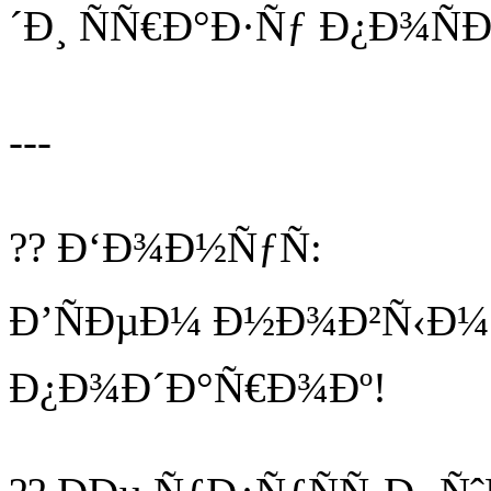
´Ð¸ ÑÑ€Ð°Ð·Ñƒ Ð¿Ð¾Ñ
---
?? Ð‘Ð¾Ð½ÑƒÑ:
Ð’ÑÐµÐ¼ Ð½Ð¾Ð²Ñ‹Ð¼
Ð¿Ð¾Ð´Ð°Ñ€Ð¾Ðº!