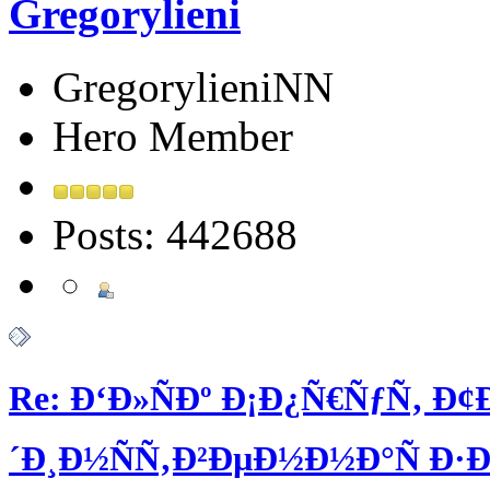
Gregorylieni
GregorylieniNN
Hero Member
Posts: 442688
Re: Ð‘Ð»ÑÐº Ð¡Ð¿Ñ€ÑƒÑ‚ Ð¢
´Ð¸Ð½ÑÑ‚Ð²ÐµÐ½Ð½Ð°Ñ Ð·