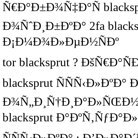
Ñ€Ð°Ð±Ð¾Ñ‡Ð°Ñ blacksp
Ð¾ÑˆÐ¸Ð±ÐºÐ° 2fa blacksp
Ð¡Ð¼Ð¾Ð»ÐµÐ½ÑÐº
tor blacksprut ? ÐšÑ€Ð°
blacksprut ÑÑÑ‹Ð»ÐºÐ
Ð¾Ñ„Ð¸Ñ†Ð¸Ð°Ð»ÑŒÐ½
blacksprut Ð°ÐºÑ‚ÑƒÐ°
ÑÑÑ‹Ð»ÐºÐ° : Ð’Ð»Ð°