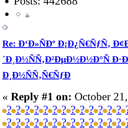
Posts: 442688
Re: Ð‘Ð»ÑÐº Ð¡Ð¿Ñ€ÑƒÑ‚ Ð¢
´Ð¸Ð½ÑÑ‚Ð²ÐµÐ½Ð½Ð°Ñ Ð·
Ð¸Ð½ÑÑ‚Ñ€ÑƒÐ
«
Reply #1 on:
October 21,
?
?
?
?
?
?
?
?
?
?
?
?
?
?
?
?
?
?
?
?
?
?
?
?
?
?