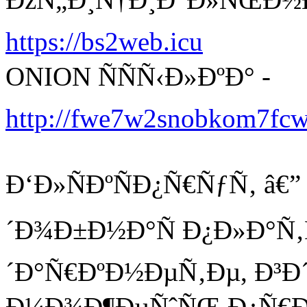
https://bs2web.icu
ONION ÑÑÑ‹Ð»ÐºÐ° -
http://fwe7w2snobkom7fc
Ð‘Ð»ÑÐºÑÐ¿Ñ€ÑƒÑ‚ â€”
´Ð¾Ð±Ð½Ð°Ñ Ð¿Ð»Ð°Ñ
´Ð°Ñ€ÐºÐ½ÐµÑ‚Ðµ, Ð³Ð´
Ð¼Ð¾Ð¶ÐµÑˆÑŒ Ð¿Ñ€Ð