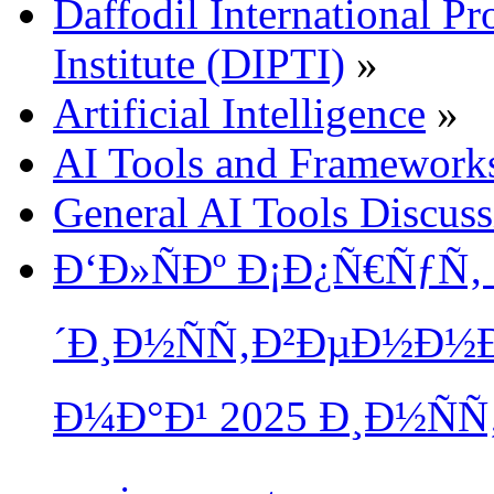
Daffodil International Pr
Institute (DIPTI)
»
Artificial Intelligence
»
AI Tools and Framework
General AI Tools Discuss
Ð‘Ð»ÑÐº Ð¡Ð¿Ñ€ÑƒÑ‚
´Ð¸Ð½ÑÑ‚Ð²ÐµÐ½Ð½Ð
Ð¼Ð°Ð¹ 2025 Ð¸Ð½Ñ