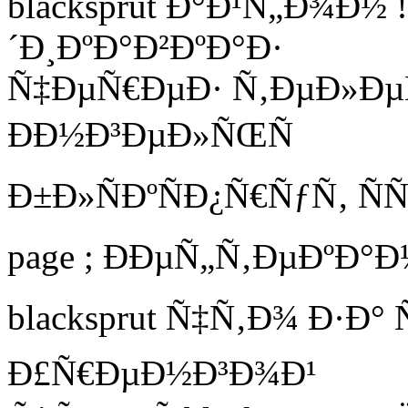
blacksprut Ð°Ð¹Ñ„Ð¾Ð½ 
´Ð¸ÐºÐ°Ð²ÐºÐ°Ð·
Ñ‡ÐµÑ€ÐµÐ· Ñ‚ÐµÐ»ÐµÑ„
Ð­Ð½Ð³ÐµÐ»ÑŒÑ
Ð±Ð»ÑÐºÑÐ¿Ñ€ÑƒÑ‚ ÑÑ
page ; ÐÐµÑ„Ñ‚ÐµÐºÐ°Ð
blacksprut Ñ‡Ñ‚Ð¾ Ð·Ð° 
Ð£Ñ€ÐµÐ½Ð³Ð¾Ð¹