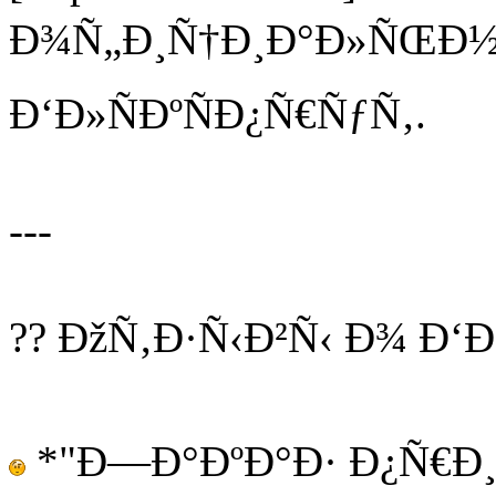
Ð¾Ñ„Ð¸Ñ†Ð¸Ð°Ð»ÑŒÐ½Ñ
Ð‘Ð»ÑÐºÑÐ¿Ñ€ÑƒÑ‚.
---
?? ÐžÑ‚Ð·Ñ‹Ð²Ñ‹ Ð¾ Ð‘Ð
*"Ð—Ð°ÐºÐ°Ð· Ð¿Ñ€Ð¸