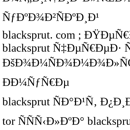
ÑƒÐºÐ¾Ð²ÑÐºÐ¸Ð¹
blacksprut. com ; ÐŸÐµ
blacksprut Ñ‡ÐµÑ€ÐµÐ· 
ÐšÐ¾Ð¼ÑÐ¾Ð¼Ð¾Ð»ÑŒ
ÐÐ¼ÑƒÑ€Ðµ
blacksprut ÑÐ°Ð¹Ñ‚ Ð¿
tor ÑÑÑ‹Ð»ÐºÐ° blackspr