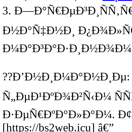
3. Ð—Ð°Ñ€ÐµÐ³Ð¸ÑÑ‚Ñ€
Ð½Ð°Ñ‡Ð½Ð¸ Ð¿Ð¾Ð»Ñ
Ð¼Ð°Ð³Ð°Ð·Ð¸Ð½Ð¾Ð¼
??Ð’Ð½Ð¸Ð¼Ð°Ð½Ð¸Ðµ:
Ñ„ÐµÐ¹ÐºÐ¾Ð²Ñ‹Ð¼ ÑÑ
Ð·ÐµÑ€ÐºÐ°Ð»Ð°Ð¼. 
[https://bs2web.icu] â€”