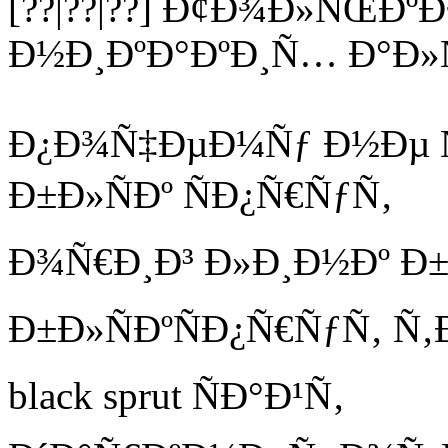
[??|??|??] Ð¢Ð¾Ð»ÑŒÐºÐ¾ 
Ð½Ð¸ÐºÐ°ÐºÐ¸Ñ… Ð°Ð»
Ð¿Ð¾Ñ‡ÐµÐ¼Ñƒ Ð½Ðµ 
Ð±Ð»ÑÐº ÑÐ¿Ñ€ÑƒÑ‚
Ð¾Ñ€Ð¸Ð³ Ð»Ð¸Ð½Ðº Ð±
Ð±Ð»ÑÐºÑÐ¿Ñ€ÑƒÑ‚ Ñ
black sprut ÑÐ°Ð¹Ñ‚