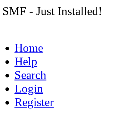
SMF - Just Installed!
Home
Help
Search
Login
Register