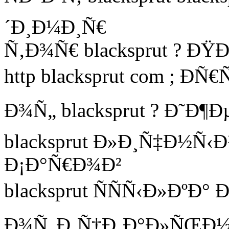
´Ð¸Ð¼Ð¸Ñ€
Ñ‚Ð¾Ñ€ blacksprut ? 
http blacksprut com ; ÐÑ
Ð¾Ñ„ blacksprut ? Ð˜Ð¶Ð
blacksprut Ð»Ð¸Ñ‡Ð½Ñ‹
Ð¡Ð°Ñ€Ð¾Ð²
blacksprut ÑÑÑ‹Ð»ÐºÐ
Ð¾Ñ„Ð¸Ñ†Ð¸Ð°Ð»ÑŒÐ½Ñ‹