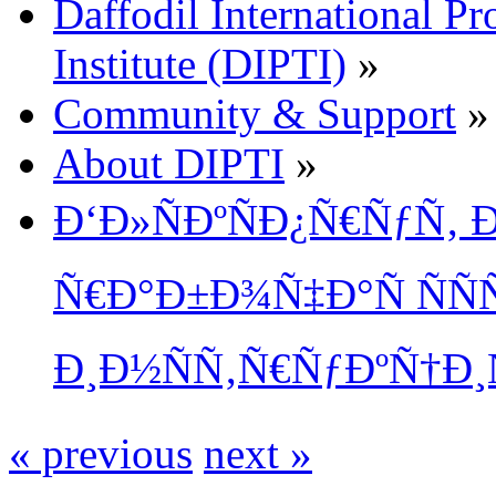
Daffodil International Pr
Institute (DIPTI)
»
Community & Support
»
About DIPTI
»
Ð‘Ð»ÑÐºÑÐ¿Ñ€ÑƒÑ‚ 
Ñ€Ð°Ð±Ð¾Ñ‡Ð°Ñ ÑÑ
Ð¸Ð½ÑÑ‚Ñ€ÑƒÐºÑ†Ð¸Ñ
« previous
next »