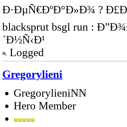
Ð·ÐµÑ€ÐºÐ°Ð»Ð¾ ? Ð£Ð
blacksprut bsgl run : 
´Ð½Ñ‹Ð¹
Logged
Gregorylieni
GregorylieniNN
Hero Member