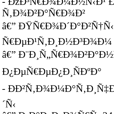
- ÐžÐ³Ñ€Ð¾Ð¼Ð½Ñ‹Ð¹ 
Ñ‚Ð¾Ð²Ð°Ñ€Ð¾Ð²
â€” ÐŸÑ€Ð¾Ð´Ð°Ð²Ñ†Ñ‹ 
Ñ€ÐµÐ¹Ñ‚Ð¸Ð½Ð³Ð¾Ð¼
â€” Ð¨Ð¸Ñ„Ñ€Ð¾Ð²Ð°Ð½
Ð¿ÐµÑ€ÐµÐ¿Ð¸ÑÐºÐ°
- ÐÐ²Ñ‚Ð¾Ð¼Ð°Ñ‚Ð¸Ñ‡Ð
´Ñ‹