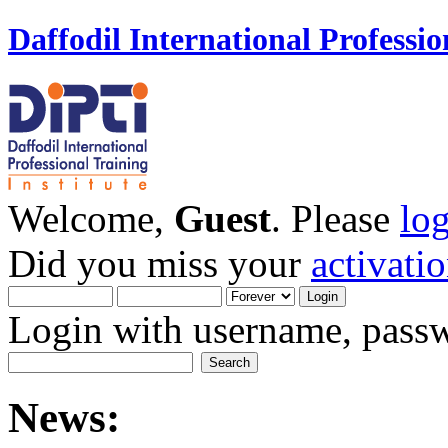
Daffodil International Professio
Welcome,
Guest
. Please
lo
Did you miss your
activati
Login with username, passw
News: