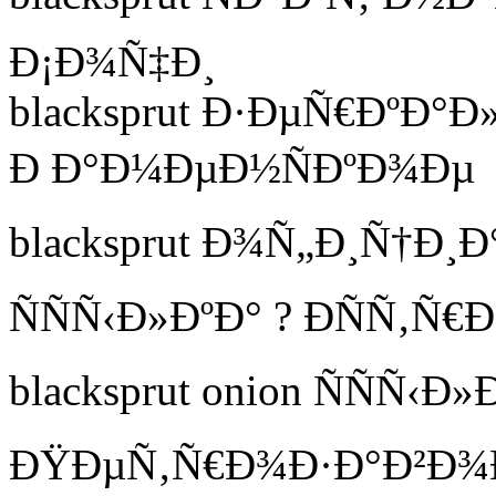
Ð¡Ð¾Ñ‡Ð¸
blacksprut Ð·ÐµÑ€ÐºÐ°Ð»
Ð Ð°Ð¼ÐµÐ½ÑÐºÐ¾Ðµ
blacksprut Ð¾Ñ„Ð¸Ñ†Ð¸
ÑÑÑ‹Ð»ÐºÐ° ? ÐÑÑ‚
blacksprut onion ÑÑÑ‹Ð»
ÐŸÐµÑ‚Ñ€Ð¾Ð·Ð°Ð²Ð¾Ð