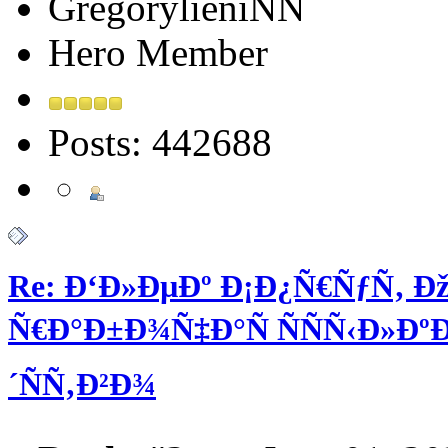
GregorylieniNN
Hero Member
Posts: 442688
Re: Ð‘Ð»ÐµÐº Ð¡Ð¿Ñ€ÑƒÑ‚ 
Ñ€Ð°Ð±Ð¾Ñ‡Ð°Ñ ÑÑÑ‹Ð»Ðº
´ÑÑ‚Ð²Ð¾