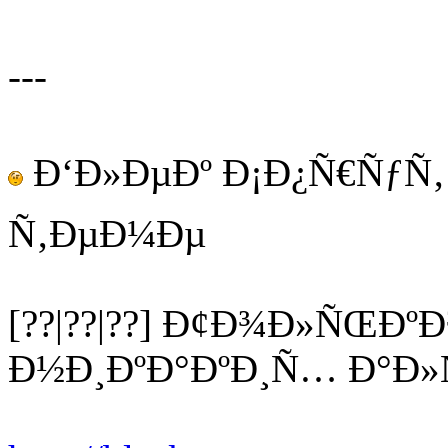
---
Ð‘Ð»ÐµÐº Ð¡Ð¿Ñ€ÑƒÑ‚ â
Ñ‚ÐµÐ¼Ðµ
[??|??|??] Ð¢Ð¾Ð»ÑŒÐºÐ¾ 
Ð½Ð¸ÐºÐ°ÐºÐ¸Ñ… Ð°Ð»