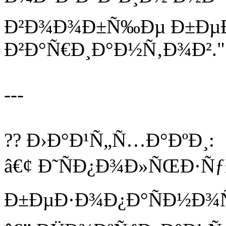
Ð²Ð¾Ð¾Ð±Ñ‰Ðµ Ð±Ðµ
Ð²Ð°Ñ€Ð¸Ð°Ð½Ñ‚Ð¾Ð²."
---
?? Ð›Ð°Ð¹Ñ„Ñ…Ð°ÐºÐ¸:
â€¢ Ð˜ÑÐ¿Ð¾Ð»ÑŒÐ·ÑƒÐ
Ð±ÐµÐ·Ð¾Ð¿Ð°ÑÐ½Ð¾Ñ