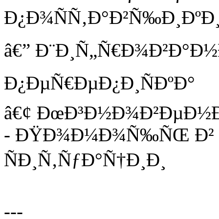
Ð¿Ð¾ÑÑ‚Ð°Ð²Ñ‰Ð¸ÐºÐ
â€” Ð¨Ð¸Ñ„Ñ€Ð¾Ð²Ð°Ð½
Ð¿ÐµÑ€ÐµÐ¿Ð¸ÑÐºÐ°
â€¢ ÐœÐ³Ð½Ð¾Ð²ÐµÐ½Ð
- ÐŸÐ¾Ð¼Ð¾Ñ‰ÑŒ Ð²
ÑÐ¸Ñ‚ÑƒÐ°Ñ†Ð¸Ð¸
---