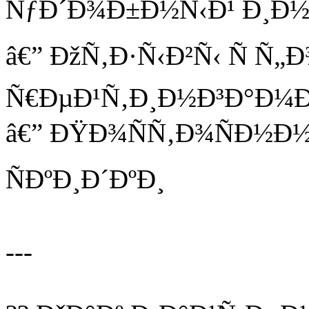
ÑƒÐ´Ð¾Ð±Ð½Ñ‹Ð¹ Ð¸Ð½
â€” ÐžÑ‚Ð·Ñ‹Ð²Ñ‹ Ñ Ñ„
Ñ€ÐµÐ¹Ñ‚Ð¸Ð½Ð³Ð°Ð¼Ð
â€” ÐŸÐ¾ÑÑ‚Ð¾ÑÐ½Ð½
ÑÐºÐ¸Ð´ÐºÐ¸
---