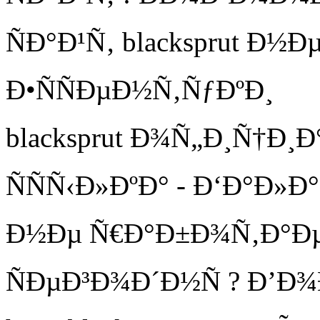
ÑÐ°Ð¹Ñ‚ blacksprut Ð½
Ð•ÑÑÐµÐ½Ñ‚ÑƒÐºÐ¸
blacksprut Ð¾Ñ„Ð¸Ñ†Ð¸
ÑÑÑ‹Ð»ÐºÐ° - Ð‘Ð°Ð»
Ð½Ðµ Ñ€Ð°Ð±Ð¾Ñ‚Ð°ÐµÑ‚
ÑÐµÐ³Ð¾Ð´Ð½Ñ ? Ð’Ð