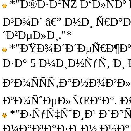
*"Ð®Ð·Ð°ÑŽ Ð‘Ð»ÑÐº
Ð³Ð¾Ð´ â€” Ð½Ð¸ Ñ€Ð°
´Ð²ÐµÐ»Ð¸."*
*"ÐŸÐ¾Ð´Ð´ÐµÑ€Ð¶Ðº
Ð·Ð° 5 Ð¼Ð¸Ð½ÑƒÑ‚ Ð¸
Ð²Ð¾ÑÑÑ‚Ð°Ð½Ð¾Ð²
ÐºÐ¾ÑˆÐµÐ»ÑŒÐºÐ°. Ð
*"Ð›ÑƒÑ‡ÑˆÐ¸Ð¹ Ð´Ð°
Ð¼Ð°Ð³Ð°Ð·Ð¸Ð½ Ð½Ð° 