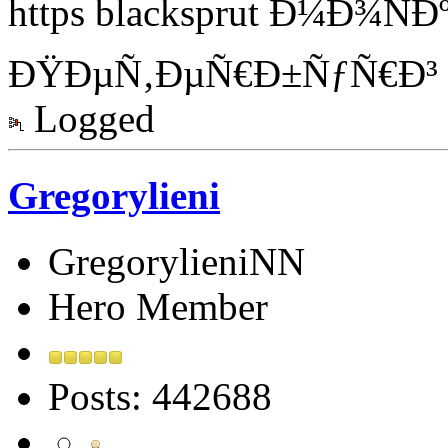
https blacksprut Ð¼Ð¾Ñ
ÐŸÐµÑ‚ÐµÑ€Ð±ÑƒÑ€Ð³
Logged
Gregorylieni
GregorylieniNN
Hero Member
Posts: 442688