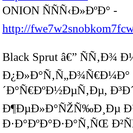
ONION ÑÑÑ‹Ð»ÐºÐ° -
http://fwe7w2snobkom7fc
Black Sprut â€” ÑÑ‚Ð¾
Ð¿Ð»Ð°Ñ‚Ñ„Ð¾Ñ€Ð¼Ð° 
´Ð°Ñ€ÐºÐ½ÐµÑ‚Ðµ, Ð³Ð´
Ð¶ÐµÐ»Ð°ÑŽÑ‰Ð¸Ðµ Ð
Ð·Ð°ÐºÐ°Ð·Ð°Ñ‚ÑŒ Ð²Ñ