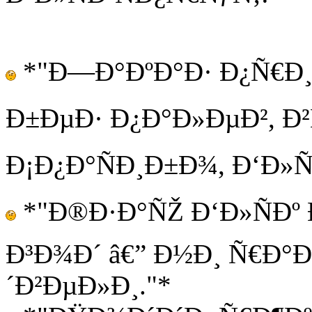
*"Ð—Ð°ÐºÐ°Ð· Ð¿Ñ€Ð¸
Ð±ÐµÐ· Ð¿Ð°Ð»ÐµÐ², Ð²
Ð¡Ð¿Ð°ÑÐ¸Ð±Ð¾, Ð‘Ð»Ñ
*"Ð®Ð·Ð°ÑŽ Ð‘Ð»ÑÐº
Ð³Ð¾Ð´ â€” Ð½Ð¸ Ñ€Ð°
´Ð²ÐµÐ»Ð¸."*