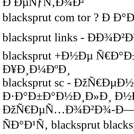
Ð ÐµÑƒÑ‚Ð¾Ð²
blacksprut com tor ? Ð
blacksprut links - ÐÐ¾
blacksprut +Ð½Ðµ Ñ€Ð°
Ð¥Ð¸Ð¼ÐºÐ¸
blacksprut sc - ÐžÑ€Ðµ
Ð·Ð°Ð±Ð°Ð½Ð¸Ð»Ð¸ Ð½Ð° 
ÐžÑ€ÐµÑ…Ð¾Ð²Ð¾-Ð—
ÑÐ°Ð¹Ñ‚ blacksprut blacks