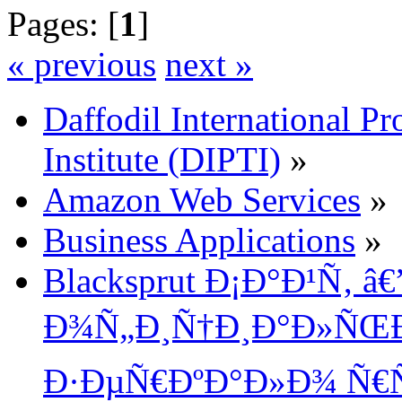
Pages: [
1
]
« previous
next »
Daffodil International Pr
Institute (DIPTI)
»
Amazon Web Services
»
Business Applications
»
Blacksprut Ð¡Ð°Ð¹Ñ‚ â€
Ð¾Ñ„Ð¸Ñ†Ð¸Ð°Ð»ÑŒÐ
Ð·ÐµÑ€ÐºÐ°Ð»Ð¾ Ñ€