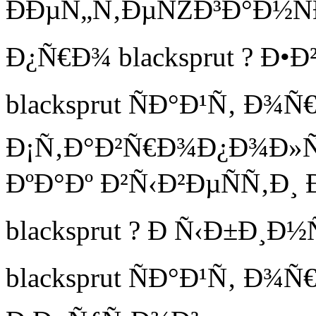
ÐÐµÑ„Ñ‚ÐµÑŽÐ³Ð°Ð½Ñ
Ð¿Ñ€Ð¾ blacksprut ? Ð•
blacksprut ÑÐ°Ð¹Ñ‚ Ð¾
Ð¡Ñ‚Ð°Ð²Ñ€Ð¾Ð¿Ð¾Ð»
ÐºÐ°Ðº Ð²Ñ‹Ð²ÐµÑÑ‚Ð¸
blacksprut ? Ð Ñ‹Ð±Ð¸Ð½Ñ
blacksprut ÑÐ°Ð¹Ñ‚ Ð¾