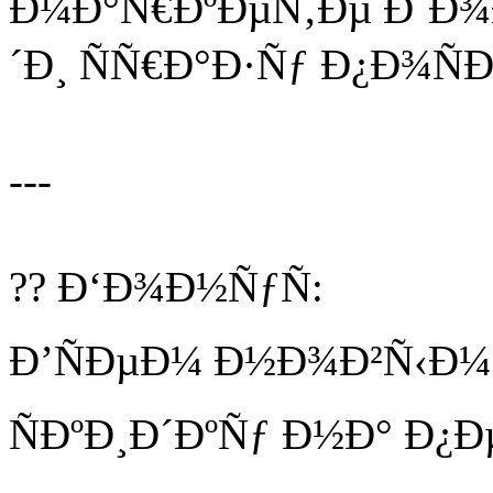
Ð¼Ð°Ñ€ÐºÐµÑ‚Ðµ Ð´Ð¾
´Ð¸ ÑÑ€Ð°Ð·Ñƒ Ð¿Ð¾Ñ
---
?? Ð‘Ð¾Ð½ÑƒÑ:
Ð’ÑÐµÐ¼ Ð½Ð¾Ð²Ñ‹Ð¼
ÑÐºÐ¸Ð´ÐºÑƒ Ð½Ð° Ð¿Ð