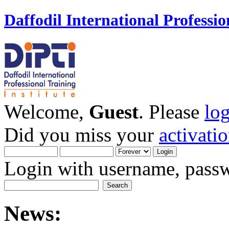
Daffodil International Professio
Welcome,
Guest
. Please
lo
Did you miss your
activati
Login with username, passw
News: