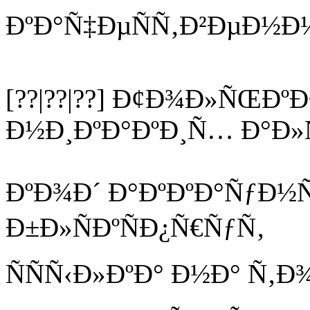
ÐºÐ°Ñ‡ÐµÑÑ‚Ð²ÐµÐ½Ð½
[??|??|??] Ð¢Ð¾Ð»ÑŒÐºÐ¾ 
Ð½Ð¸ÐºÐ°ÐºÐ¸Ñ… Ð°Ð»
ÐºÐ¾Ð´ Ð°ÐºÐºÐ°ÑƒÐ½Ñ
Ð±Ð»ÑÐºÑÐ¿Ñ€ÑƒÑ‚
ÑÑÑ‹Ð»ÐºÐ° Ð½Ð° Ñ‚