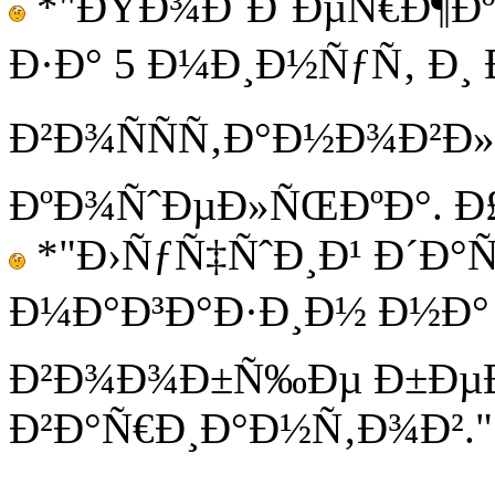
*"ÐŸÐ¾Ð´Ð´ÐµÑ€Ð¶Ðº
Ð·Ð° 5 Ð¼Ð¸Ð½ÑƒÑ‚ Ð¸
Ð²Ð¾ÑÑÑ‚Ð°Ð½Ð¾Ð²
ÐºÐ¾ÑˆÐµÐ»ÑŒÐºÐ°. Ð
*"Ð›ÑƒÑ‡ÑˆÐ¸Ð¹ Ð´Ð°
Ð¼Ð°Ð³Ð°Ð·Ð¸Ð½ Ð½Ð° 
Ð²Ð¾Ð¾Ð±Ñ‰Ðµ Ð±Ðµ
Ð²Ð°Ñ€Ð¸Ð°Ð½Ñ‚Ð¾Ð²."