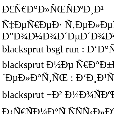
Ð£Ñ€Ð°Ð»ÑŒÑÐºÐ¸Ð¹
Ñ‡ÐµÑ€ÐµÐ· Ñ‚ÐµÐ»ÐµÑ„
Ð”Ð¾Ð¼Ð¾Ð´ÐµÐ´Ð¾Ð
blacksprut bsgl run : Ð‘Ð
blacksprut Ð½Ðµ Ñ€Ð°Ð
´ÐµÐ»Ð°Ñ‚ÑŒ : Ð‘Ð¸Ð¹Ñ
blacksprut +Ð² Ð¼Ð¾ÑÐº
Ð¿Ñ€ÑÐ¼Ð°Ñ ÑÑÑ‹Ð»Ðº