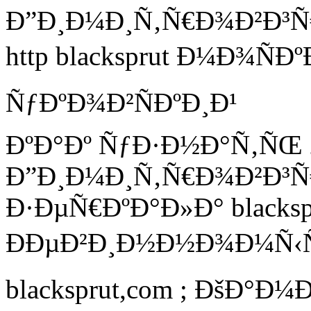
Ð”Ð¸Ð¼Ð¸Ñ‚Ñ€Ð¾Ð²Ð³Ñ
http blacksprut Ð¼Ð¾ÑÐº
ÑƒÐºÐ¾Ð²ÑÐºÐ¸Ð¹
ÐºÐ°Ðº ÑƒÐ·Ð½Ð°Ñ‚ÑŒ 2f
Ð”Ð¸Ð¼Ð¸Ñ‚Ñ€Ð¾Ð²Ð³Ñ
Ð·ÐµÑ€ÐºÐ°Ð»Ð° blackspr
ÐÐµÐ²Ð¸Ð½Ð½Ð¾Ð¼Ñ‹Ñ
blacksprut,com ; ÐšÐ°Ð¼