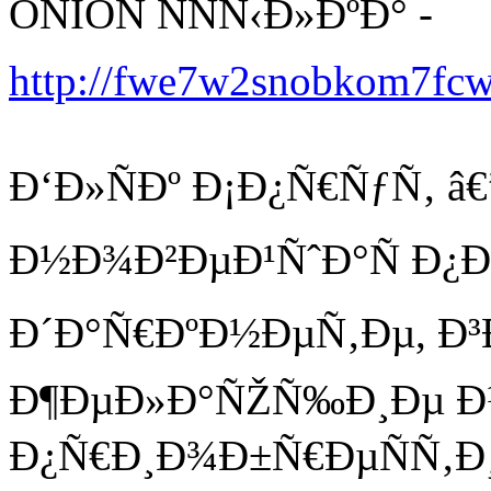
ONION ÑÑÑ‹Ð»ÐºÐ° -
http://fwe7w2snobkom7fc
Ð‘Ð»ÑÐº Ð¡Ð¿Ñ€ÑƒÑ‚ â€
Ð½Ð¾Ð²ÐµÐ¹ÑˆÐ°Ñ Ð¿
Ð´Ð°Ñ€ÐºÐ½ÐµÑ‚Ðµ, Ð³
Ð¶ÐµÐ»Ð°ÑŽÑ‰Ð¸Ðµ Ð
Ð¿Ñ€Ð¸Ð¾Ð±Ñ€ÐµÑÑ‚Ð¸ 