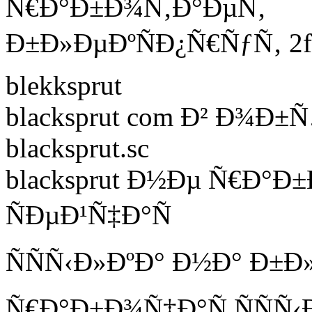
Ñ€Ð°Ð±Ð¾Ñ‚Ð°ÐµÑ‚
Ð±Ð»ÐµÐºÑÐ¿Ñ€ÑƒÑ‚ 2f
blekksprut
blacksprut com Ð² Ð¾Ð
blacksprut.sc
blacksprut Ð½Ðµ Ñ€Ð°Ð
ÑÐµÐ¹Ñ‡Ð°Ñ
ÑÑÑ‹Ð»ÐºÐ° Ð½Ð° Ð±Ð
Ñ€Ð°Ð±Ð¾Ñ‡Ð°Ñ ÑÑÑ‹