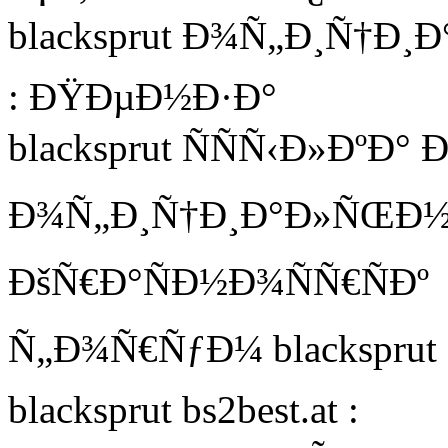
blacksprut Ð¾Ñ„Ð¸Ñ†Ð¸
: ÐŸÐµÐ½Ð·Ð°
blacksprut ÑÑÑ‹Ð»ÐºÐ
Ð¾Ñ„Ð¸Ñ†Ð¸Ð°Ð»ÑŒÐ½Ñ‹
ÐšÑ€Ð°ÑÐ½Ð¾ÑÑ€ÑÐº
Ñ„Ð¾Ñ€ÑƒÐ¼ blacksprut 
blacksprut bs2best.at :