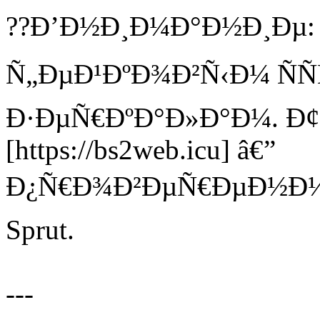
??Ð’Ð½Ð¸Ð¼Ð°Ð½Ð¸Ðµ:
Ñ„ÐµÐ¹ÐºÐ¾Ð²Ñ‹Ð¼ ÑÑ
Ð·ÐµÑ€ÐºÐ°Ð»Ð°Ð¼. 
[https://bs2web.icu] â€”
Ð¿Ñ€Ð¾Ð²ÐµÑ€ÐµÐ½Ð½Ñ‹
Sprut.
---