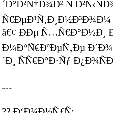
´Ð°Ð²Ñ†Ð¾Ð² Ñ Ð²Ñ‹Ñ
Ñ€ÐµÐ¹Ñ‚Ð¸Ð½Ð³Ð¾Ð¼
â€¢ ÐÐµ Ñ…Ñ€Ð°Ð½Ð¸ 
Ð¼Ð°Ñ€ÐºÐµÑ‚Ðµ Ð´Ð¾
´Ð¸ ÑÑ€Ð°Ð·Ñƒ Ð¿Ð¾Ñ
---
?? Ð‘Ð¾Ð½ÑƒÑ: