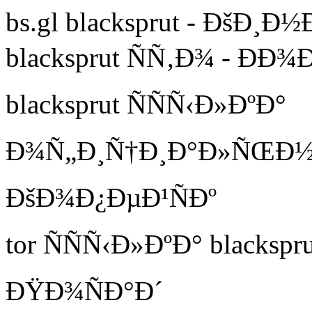
bs.gl blacksprut - ÐšÐ¸
blacksprut ÑÑ‚Ð¾ - ÐÐ
blacksprut ÑÑÑ‹Ð»ÐºÐ°
Ð¾Ñ„Ð¸Ñ†Ð¸Ð°Ð»ÑŒÐ½Ñ‹
ÐšÐ¾Ð¿ÐµÐ¹ÑÐº
tor ÑÑÑ‹Ð»ÐºÐ° blacksp
ÐŸÐ¾ÑÐ°Ð´