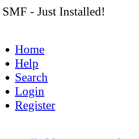
SMF - Just Installed!
Home
Help
Search
Login
Register