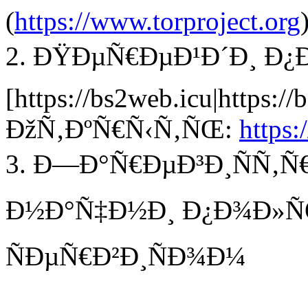
(
https://www.torproject.org
2. ÐŸÐµÑ€ÐµÐ¹Ð´Ð¸ Ð¿Ð
[https://bs2web.icu|https://
ÐžÑ‚ÐºÑ€Ñ‹Ñ‚ÑŒ:
https:
3. Ð—Ð°Ñ€ÐµÐ³Ð¸ÑÑ‚Ñ€
Ð½Ð°Ñ‡Ð½Ð¸ Ð¿Ð¾Ð»Ñ
ÑÐµÑ€Ð²Ð¸ÑÐ¾Ð¼