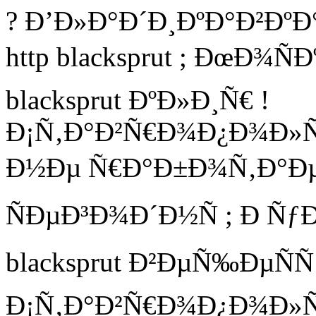
? Ð’Ð»Ð°Ð´Ð¸ÐºÐ°Ð²ÐºÐ
http blacksprut ; ÐœÐ¾Ñ
blacksprut ÐºÐ»Ð¸Ñ€ !
Ð¡Ñ‚Ð°Ð²Ñ€Ð¾Ð¿Ð¾Ð»
Ð½Ðµ Ñ€Ð°Ð±Ð¾Ñ‚Ð°ÐµÑ‚
ÑÐµÐ³Ð¾Ð´Ð½Ñ ; Ð Ñƒ
blacksprut Ð²ÐµÑ‰ÐµÑÑ
Ð¡Ñ‚Ð°Ð²Ñ€Ð¾Ð¿Ð¾Ð»