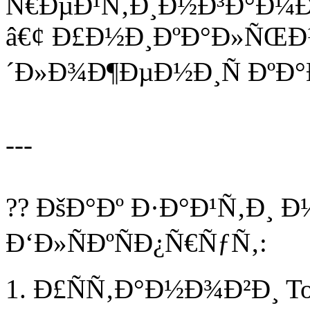
Ñ€ÐµÐ¹Ñ‚Ð¸Ð½Ð³Ð°Ð¼Ð
â€¢ Ð£Ð½Ð¸ÐºÐ°Ð»ÑŒÐ
´Ð»Ð¾Ð¶ÐµÐ½Ð¸Ñ ÐºÐ
---
?? ÐšÐ°Ðº Ð·Ð°Ð¹Ñ‚Ð¸ Ð
Ð‘Ð»ÑÐºÑÐ¿Ñ€ÑƒÑ‚:
1. Ð£ÑÑ‚Ð°Ð½Ð¾Ð²Ð¸ To