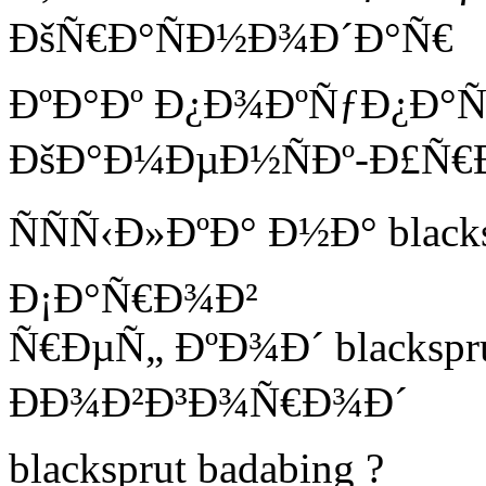
ÐšÑ€Ð°ÑÐ½Ð¾Ð´Ð°Ñ€
ÐºÐ°Ðº Ð¿Ð¾ÐºÑƒÐ¿Ð°Ñ‚
ÐšÐ°Ð¼ÐµÐ½ÑÐº-Ð£Ñ€
ÑÑÑ‹Ð»ÐºÐ° Ð½Ð° blac
Ð¡Ð°Ñ€Ð¾Ð²
Ñ€ÐµÑ„ ÐºÐ¾Ð´ blackspr
ÐÐ¾Ð²Ð³Ð¾Ñ€Ð¾Ð´
blacksprut badabing ?