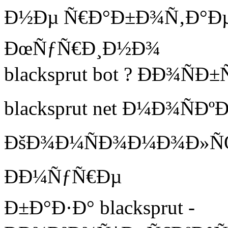
Ð½Ðµ Ñ€Ð°Ð±Ð¾Ñ‚Ð°ÐµÑ‚ 
ÐœÑƒÑ€Ð¸Ð½Ð¾
blacksprut bot ? ÐÐ¾ÑÐ
blacksprut net Ð¼Ð¾ÑÐºÐ
ÐšÐ¾Ð¼ÑÐ¾Ð¼Ð¾Ð»ÑŒ
ÐÐ¼ÑƒÑ€Ðµ
Ð±Ð°Ð·Ð° blacksprut -