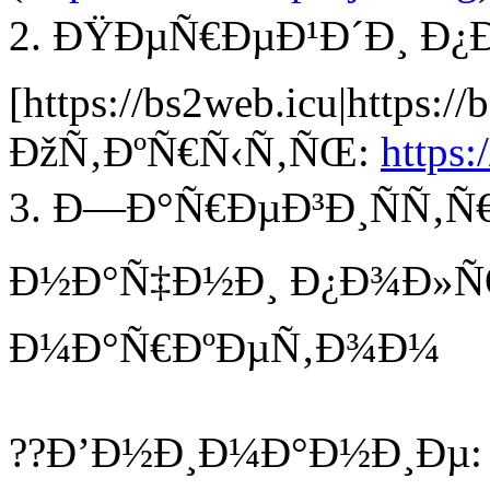
2. ÐŸÐµÑ€ÐµÐ¹Ð´Ð¸ Ð¿Ð
[https://bs2web.icu|https://
ÐžÑ‚ÐºÑ€Ñ‹Ñ‚ÑŒ:
https:
3. Ð—Ð°Ñ€ÐµÐ³Ð¸ÑÑ‚Ñ€
Ð½Ð°Ñ‡Ð½Ð¸ Ð¿Ð¾Ð»Ñ
Ð¼Ð°Ñ€ÐºÐµÑ‚Ð¾Ð¼
??Ð’Ð½Ð¸Ð¼Ð°Ð½Ð¸Ðµ: