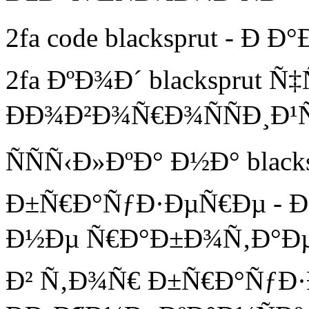
2fa code blacksprut - Ð
2fa ÐºÐ¾Ð´ blacksprut 
ÐÐ¾Ð²Ð¾Ñ€Ð¾ÑÑÐ¸Ð¹Ñ
ÑÑÑ‹Ð»ÐºÐ° Ð½Ð° blacks
Ð±Ñ€Ð°ÑƒÐ·ÐµÑ€Ðµ - 
Ð½Ðµ Ñ€Ð°Ð±Ð¾Ñ‚Ð°ÐµÑ‚
Ð² Ñ‚Ð¾Ñ€ Ð±Ñ€Ð°ÑƒÐ·