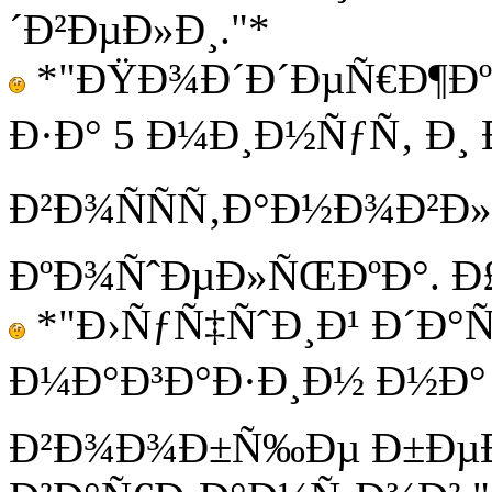
´Ð²ÐµÐ»Ð¸."*
*"ÐŸÐ¾Ð´Ð´ÐµÑ€Ð¶Ðº
Ð·Ð° 5 Ð¼Ð¸Ð½ÑƒÑ‚ Ð¸
Ð²Ð¾ÑÑÑ‚Ð°Ð½Ð¾Ð²
ÐºÐ¾ÑˆÐµÐ»ÑŒÐºÐ°. Ð
*"Ð›ÑƒÑ‡ÑˆÐ¸Ð¹ Ð´Ð°
Ð¼Ð°Ð³Ð°Ð·Ð¸Ð½ Ð½Ð° 
Ð²Ð¾Ð¾Ð±Ñ‰Ðµ Ð±Ðµ