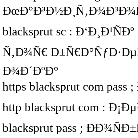
ÐœÐ°Ð³Ð½Ð¸Ñ‚Ð¾Ð³Ð¾Ñ
blacksprut sc : Ð‘Ð¸Ð¹ÑÐº
Ñ‚Ð¾Ñ€ Ð±Ñ€Ð°ÑƒÐ·ÐµÑ€
Ð¾Ð´ÐºÐ°
https blacksprut com pas
http blacksprut com : Ð¡
blacksprut pass ; ÐÐ¾Ñ