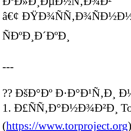
ÐºÐ»Ð¸ÐµÐ½Ñ‚Ð¾Ð²
â€¢ ÐŸÐ¾ÑÑ‚Ð¾ÑÐ½Ð½
ÑÐºÐ¸Ð´ÐºÐ¸
---
?? ÐšÐ°Ðº Ð·Ð°Ð¹Ñ‚Ð¸ Ð½
1. Ð£ÑÑ‚Ð°Ð½Ð¾Ð²Ð¸ To
(
https://www.torproject.org