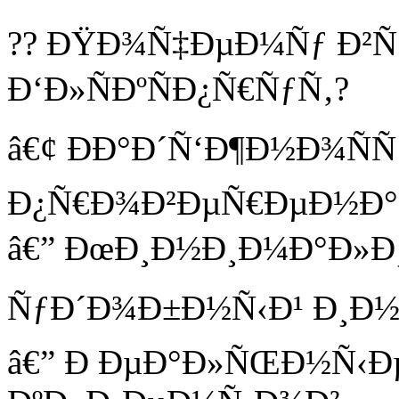
?? ÐŸÐ¾Ñ‡ÐµÐ¼Ñƒ Ð²Ñ
Ð‘Ð»ÑÐºÑÐ¿Ñ€ÑƒÑ‚?
â€¢ ÐÐ°Ð´Ñ‘Ð¶Ð½Ð¾Ñ
Ð¿Ñ€Ð¾Ð²ÐµÑ€ÐµÐ½Ð°
â€” ÐœÐ¸Ð½Ð¸Ð¼Ð°Ð»Ð¸
ÑƒÐ´Ð¾Ð±Ð½Ñ‹Ð¹ Ð¸Ð½
â€” Ð ÐµÐ°Ð»ÑŒÐ½Ñ‹Ðµ