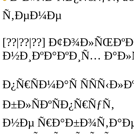
Ñ‚ÐµÐ¼Ðµ
[??|??|??] Ð¢Ð¾Ð»ÑŒÐºÐ¾ 
Ð½Ð¸ÐºÐ°ÐºÐ¸Ñ… Ð°Ð»
Ð¿Ñ€ÑÐ¼Ð°Ñ ÑÑÑ‹Ð»Ð
Ð±Ð»ÑÐºÑÐ¿Ñ€ÑƒÑ‚
Ð½Ðµ Ñ€Ð°Ð±Ð¾Ñ‚Ð°Ð