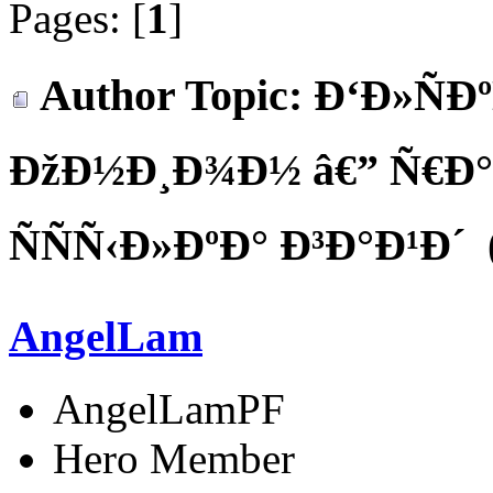
Pages: [
1
]
Author
Topic: Ð‘Ð»ÑÐ
ÐžÐ½Ð¸Ð¾Ð½ â€” Ñ€Ð
ÑÑÑ‹Ð»ÐºÐ° Ð³Ð°Ð¹Ð´ (
AngelLam
AngelLamPF
Hero Member