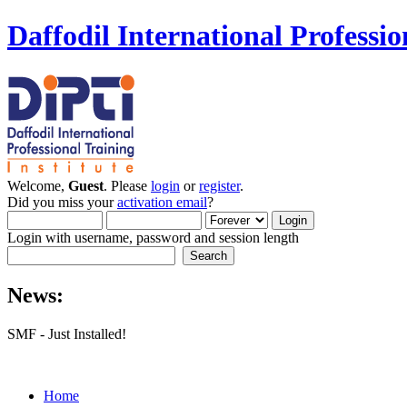
Daffodil International Professio
Welcome,
Guest
. Please
login
or
register
.
Did you miss your
activation email
?
Login with username, password and session length
News:
SMF - Just Installed!
Home