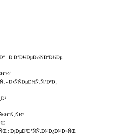
ÐºÐ° - Ð Ð°Ð¼ÐµÐ½ÑÐºÐ¾Ðµ
€Ð°Ð´
Ñ‚ - Ð•ÑÑÐµÐ½Ñ‚ÑƒÐºÐ¸
¸Ð¹
Ñ€Ð°Ñ‚ÑÐº
ÑŒ
‚ÑŒ : Ð¡ÐµÐ²Ð°ÑÑ‚Ð¾Ð¿Ð¾Ð»ÑŒ