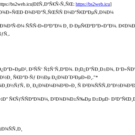
https://bs2web.icu|ÐžÑ‚ÐºÑ€Ñ‹Ñ‚ÑŒ:
https://bs2web.icu
]
 Ð¿Ð¾Ð»ÑŒÐ·Ð¾Ð²Ð°Ñ‚ÑŒÑÑ Ð¼Ð°Ñ€ÐºÐµÑ‚Ð¾Ð¼
²Ñ‹Ð¼ ÑÑÑ‹Ð»ÐºÐ°Ð¼ Ð¸ Ð·ÐµÑ€ÐºÐ°Ð»Ð°Ð¼. Ð¢Ð¾Ð»ÑŒÐº
ƒÑ‚.
Ð°Ð»ÐµÐ², Ð²ÑÑ‘ Ñ‡Ñ‘Ñ‚ÐºÐ¾. Ð¡Ð¿Ð°ÑÐ¸Ð±Ð¾, Ð‘Ð»ÑÐº
 Ð½Ð¸ Ñ€Ð°Ð·Ñƒ Ð½Ðµ Ð¿Ð¾Ð´Ð²ÐµÐ»Ð¸."*
Ð¼Ð¸Ð½ÑƒÑ‚ Ð¸ Ð¿Ð¾Ð¼Ð¾Ð³Ð»Ð¸ Ñ Ð²Ð¾ÑÑÑ‚Ð°Ð½Ð¾Ð
½Ð° Ñ€ÑƒÑÑÐºÐ¾Ð¼, Ð²Ð¾Ð¾Ð±Ñ‰Ðµ Ð±ÐµÐ· Ð²Ð°Ñ€Ð¸
½Ð¾ÑÑ‚Ð¸