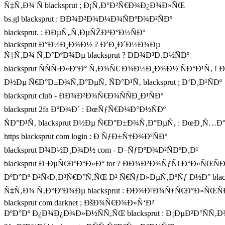
Ñ‡Ñ‚Ð¾ Ñ blacksprut ; Ð¡Ñ‚Ð°Ð²Ñ€Ð¾Ð¿Ð¾Ð»ÑŒ
bs.gl blacksprut : ÐÐ¾Ð²Ð¾Ð¼Ð¾ÑÐºÐ¾Ð²ÑÐº
blacksprut. : ÐÐµÑ„Ñ‚ÐµÑŽÐ³Ð°Ð½ÑÐº
blacksprut Ð°Ð½Ð¸Ð¾Ð½ ? Ð’Ð¸Ð´Ð½Ð¾Ðµ
Ñ‡Ñ‚Ð¾ Ñ‚Ð°ÐºÐ¾Ðµ blacksprut ? ÐÐ¾Ð³Ð¸Ð½ÑÐº
blacksprut ÑÑÑ‹Ð»ÐºÐ° Ñ‚Ð¾Ñ€ Ð¾Ð½Ð¸Ð¾Ð½ ÑÐ°Ð¹Ñ‚ 
Ð½Ðµ Ñ€Ð°Ð±Ð¾Ñ‚Ð°ÐµÑ‚ ÑÐ°Ð¹Ñ‚ blacksprut ; Ð‘Ð¸Ð¹ÑÐº
blacksprut club - ÐÐ¾Ð²Ð¾Ñ€Ð¾ÑÑÐ¸Ð¹ÑÐº
blacksprut 2fa ÐºÐ¾Ð´ : ÐœÑƒÑ€Ð¼Ð°Ð½ÑÐº
ÑÐ°Ð¹Ñ‚ blacksprut Ð½Ðµ Ñ€Ð°Ð±Ð¾Ñ‚Ð°ÐµÑ‚ : ÐœÐ¸Ñ…Ð
https blacksprut com login : Ð ÑƒÐ±Ñ†Ð¾Ð²ÑÐº
blacksprut Ð¾Ð½Ð¸Ð¾Ð½ com - Ð–ÑƒÐºÐ¾Ð²ÑÐºÐ¸Ð¹
blacksprut Ð·ÐµÑ€ÐºÐ°Ð»Ð° tor ? ÐÐ¾Ð²Ð¾ÑƒÑ€Ð°Ð»ÑŒÑÐ
ÐºÐ°Ðº Ð²Ñ‹Ð¸Ð³Ñ€Ð°Ñ‚ÑŒ Ð² Ñ€ÑƒÐ»ÐµÑ‚ÐºÑƒ Ð½Ð° blac
Ñ‡Ñ‚Ð¾ Ñ‚Ð°ÐºÐ¾Ðµ blacksprut : ÐÐ¾Ð²Ð¾ÑƒÑ€Ð°Ð»ÑŒÑ
blacksprut com darknet ; ÐšÐ¾Ñ€Ð¾Ð»Ñ‘Ð²
ÐºÐ°Ðº Ð¿Ð¾Ð¿Ð¾Ð»Ð½ÑÑ‚ÑŒ blacksprut : Ð¡ÐµÐ²Ð°Ñ