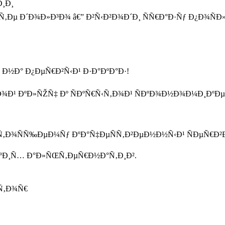
Ð¸Ð¸
‚Ðµ Ð´Ð¾Ð»Ð³Ð¾ â€” Ð²Ñ‹Ð²Ð¾Ð´Ð¸ ÑÑ€Ð°Ð·Ñƒ Ð¿Ð¾ÑÐ»
 Ð½Ð° Ð¿ÐµÑ€Ð²Ñ‹Ð¹ Ð·Ð°ÐºÐ°Ð·!
” Ñ‚Ð²Ð¾Ð¹ ÐºÐ»ÑŽÑ‡ Ðº ÑÐºÑ€Ñ‹Ñ‚Ð¾Ð¹ ÑÐºÐ¾Ð½Ð¾Ð¼Ð¸ÐºÐµ
Ñ‚Ð¾ÑÑ‰ÐµÐ¼Ñƒ ÐºÐ°Ñ‡ÐµÑÑ‚Ð²ÐµÐ½Ð½Ñ‹Ð¹ ÑÐµÑ€Ð²Ð
ÐºÐ°ÐºÐ¸Ñ… Ð°Ð»ÑŒÑ‚ÐµÑ€Ð½Ð°Ñ‚Ð¸Ð².
 Ñ‚Ð¾Ñ€