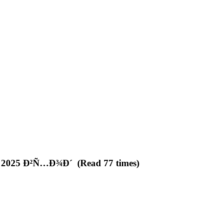
2025 Ð²Ñ…Ð¾Ð´ (Read 77 times)