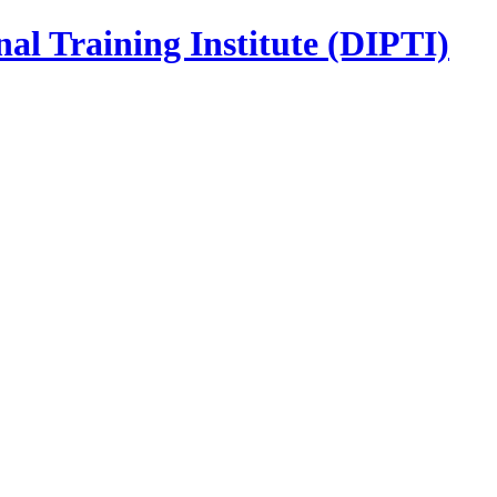
nal Training Institute (DIPTI)