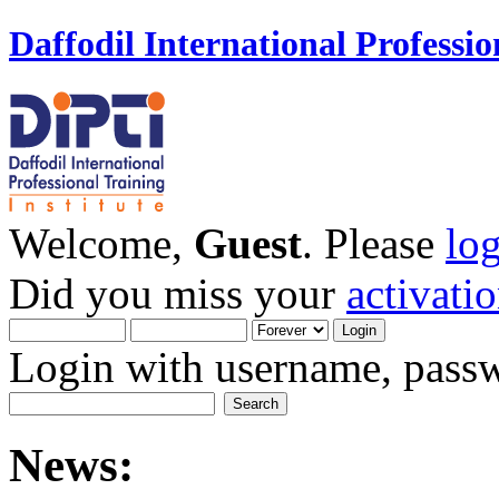
Daffodil International Professio
Welcome,
Guest
. Please
lo
Did you miss your
activati
Login with username, passw
News: