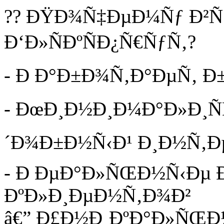
?? ÐŸÐ¾Ñ‡ÐµÐ¼Ñƒ Ð²Ñ
Ð‘Ð»ÑÐºÑÐ¿Ñ€ÑƒÑ‚?
- Ð Ð°Ð±Ð¾Ñ‚Ð°ÐµÑ‚ Ð
- ÐœÐ¸Ð½Ð¸Ð¼Ð°Ð»Ð¸Ñ
´Ð¾Ð±Ð½Ñ‹Ð¹ Ð¸Ð½Ñ‚Ð
- Ð ÐµÐ°Ð»ÑŒÐ½Ñ‹Ðµ 
ÐºÐ»Ð¸ÐµÐ½Ñ‚Ð¾Ð²
â€” Ð£Ð½Ð¸ÐºÐ°Ð»ÑŒÐ