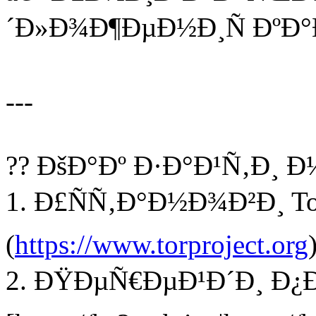
´Ð»Ð¾Ð¶ÐµÐ½Ð¸Ñ ÐºÐ
---
?? ÐšÐ°Ðº Ð·Ð°Ð¹Ñ‚Ð¸ Ð½
1. Ð£ÑÑ‚Ð°Ð½Ð¾Ð²Ð¸ To
(
https://www.torproject.org
2. ÐŸÐµÑ€ÐµÐ¹Ð´Ð¸ Ð¿Ð