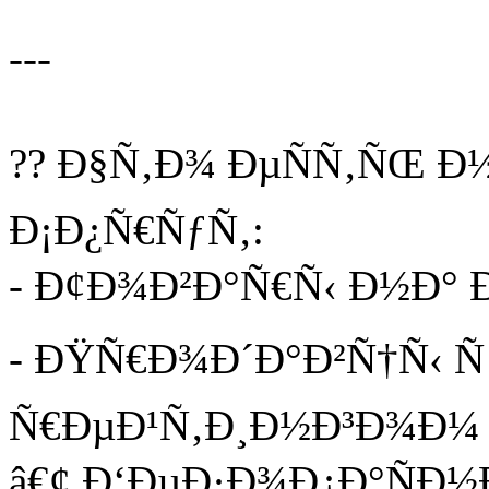
---
?? Ð§Ñ‚Ð¾ ÐµÑÑ‚ÑŒ Ð½
Ð¡Ð¿Ñ€ÑƒÑ‚:
- Ð¢Ð¾Ð²Ð°Ñ€Ñ‹ Ð½Ð° 
- ÐŸÑ€Ð¾Ð´Ð°Ð²Ñ†Ñ‹ Ñ
Ñ€ÐµÐ¹Ñ‚Ð¸Ð½Ð³Ð¾Ð¼
â€¢ Ð‘ÐµÐ·Ð¾Ð¿Ð°ÑÐ½