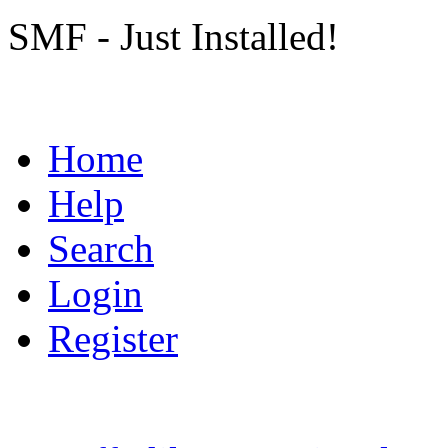
SMF - Just Installed!
Home
Help
Search
Login
Register