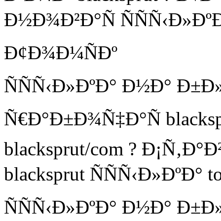
Ð½Ð¾Ð²Ð°Ñ ÑÑÑ‹Ð»ÐºÐ° 
Ð¢Ð¾Ð¼ÑÐº
ÑÑÑ‹Ð»ÐºÐ° Ð½Ð° Ð±Ð»
Ñ€Ð°Ð±Ð¾Ñ‡Ð°Ñ blackspr
blacksprut/com ? Ð¡Ñ‚
blacksprut ÑÑÑ‹Ð»ÐºÐ° 
ÑÑÑ‹Ð»ÐºÐ° Ð½Ð° Ð±Ð»