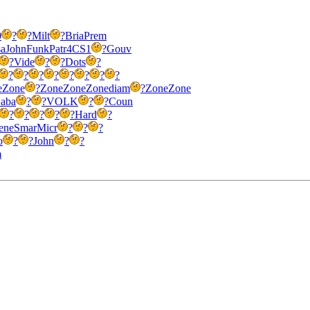
0
?
?
Milt
?
Bria
Prem
sa
John
Funk
Patr
4CS1
?
Gouv
?
Vide
?
?
Dots
?
?
?
?
?
?
?
?
?
e
Zone
?
Zone
Zone
Zone
diam
?
Zone
Zone
aba
?
?
VOLK
?
?
Coun
?
?
?
?
?
Hard
?
ene
Smar
Micr
?
?
?
o
?
?
John
?
?
m