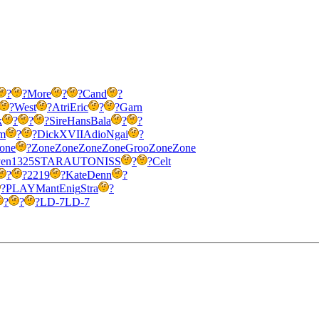
?
?
More
?
?
Cand
?
?
West
?
Atri
Eric
?
?
Garn
k
?
?
?
Sire
Hans
Bala
?
?
m
?
?
Dick
XVII
Adio
Ngai
?
one
?
Zone
Zone
Zone
Zone
Groo
Zone
Zone
en
1325
STAR
AUTO
NISS
?
?
Celt
?
?
2219
?
Kate
Denn
?
?
PLAY
Mant
Enig
Stra
?
?
?
?
LD-7
LD-7