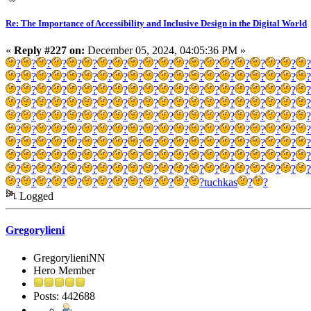
Re: The Importance of Accessibility and Inclusive Design in the Digital World
«
Reply #227 on:
December 05, 2024, 04:05:36 PM »
?
?
?
?
?
?
?
?
?
?
?
?
?
?
?
?
?
?
?
?
?
?
?
?
?
?
?
?
?
?
?
?
?
?
?
?
?
?
?
?
?
?
?
?
?
?
?
?
?
?
?
?
?
?
?
?
?
?
?
?
?
?
?
?
?
?
?
?
?
?
?
?
?
?
?
?
?
?
?
?
?
?
?
?
?
?
?
?
?
?
?
?
?
?
?
?
?
?
?
?
?
?
?
?
?
?
?
?
?
?
?
?
?
?
?
?
?
?
?
?
?
?
?
?
?
?
?
?
?
?
?
?
?
?
?
?
?
?
?
?
?
?
?
?
?
?
?
?
?
?
?
?
?
?
?
?
?
?
?
?
?
?
?
?
?
?
?
?
?
?
?
?
?
?
?
?
?
?
?
?
?
?
?
?
?
?
?
?
?
?
?
?
?
tuchkas
?
?
Logged
Gregorylieni
GregorylieniNN
Hero Member
Posts: 442688