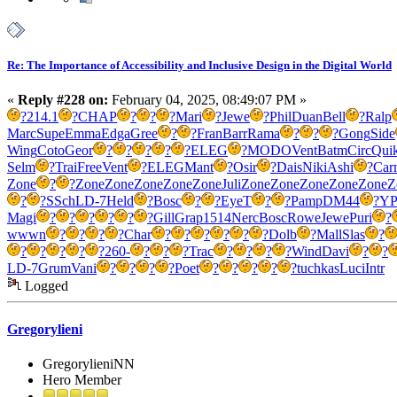
Re: The Importance of Accessibility and Inclusive Design in the Digital World
«
Reply #228 on:
February 04, 2025, 08:49:07 PM »
?
214.1
?
CHAP
?
?
?
Mari
?
Jewe
?
Phil
Duan
Bell
?
Ralp
Marc
Supe
Emma
Edga
Gree
?
?
Fran
Barr
Rama
?
?
?
Gong
Side
Wing
Coto
Geor
?
?
?
?
?
ELEG
?
MODO
Vent
Batm
Circ
Qui
Selm
?
Trai
Free
Vent
?
ELEG
Mant
?
Osir
?
Dais
Niki
Ashi
?
Car
Zone
?
?
Zone
Zone
Zone
Zone
Zone
Juli
Zone
Zone
Zone
Zone
Zone
Z
?
?
SSch
LD-7
Held
?
Bosc
?
?
EyeT
?
?
Pamp
DM44
?
YP
Magi
?
?
?
?
?
?
Gill
Grap
1514
Nerc
Bosc
Rowe
Jewe
Puri
?
wwwn
?
?
?
?
Char
?
?
?
?
?
?
Dolb
?
Mall
Slas
?
?
?
?
?
?
260-
?
?
?
Trac
?
?
?
?
Wind
Davi
?
?
LD-7
Grum
Vani
?
?
?
?
Poet
?
?
?
?
?
tuchkas
Luci
Intr
Logged
Gregorylieni
GregorylieniNN
Hero Member