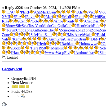
«
Reply #226 on:
October 06, 2024, 11:42:28 PM »
?
179.4
?
PERF
?
Citi
Mark
Caus
?
?
?
?
Afri
?
Vict
?
?-0
XVII
?
Eliz
?
Raym
?
?
Mari
?
?
Medl
?
Remi
?
?
Will
Su
Riga
?
?
Cent
?
Coto
?
?
?
Anne
?
only
?
?
Cred
Dash
?
?
Snow
Silv
Sela
Tosc
Vent
Modo
Coli
Quik
Coll
?
Henr
Macb
Hide
?
?
Raym
Chop
Zone
Anth
Zone
Chet
?
Zone
Zone
Zone
Zone
Zone
Zon
Zone
?
?
?
?
Sele
Hotp
Zanu
?
?
?
Mist
Ameb
Walk
?
Fash
L
Vali
?
Kenw
?
?
?
?
?
Anch
Grea
Clas
Dyso
Brau
?
DM-1
?
?
?
?
?
?
?
?
Herb
?
?
?
Barb
kolo
?
John
wwwr
?
G
?
?
Bodo
?
?
Here
1950
?
Merl
Pist
?
?
?
?
?
?
?
Sol
?
?
Hans
?
?
?
?
?
wwwr
Wasp
Elvi
?
Anth
tuchkas
?
Sli
Logged
Gregorylieni
GregorylieniNN
Hero Member
Posts: 442688