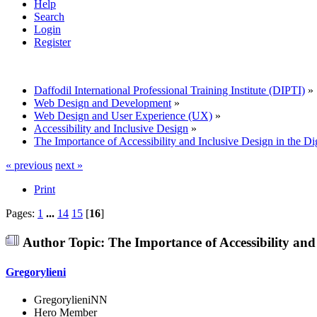
Help
Search
Login
Register
Daffodil International Professional Training Institute (DIPTI)
»
Web Design and Development
»
Web Design and User Experience (UX)
»
Accessibility and Inclusive Design
»
The Importance of Accessibility and Inclusive Design in the Di
« previous
next »
Print
Pages:
1
...
14
15
[
16
]
Author
Topic: The Importance of Accessibility and
Gregorylieni
GregorylieniNN
Hero Member