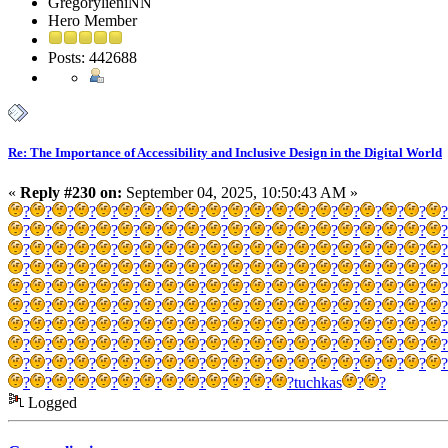
GregorylieniNN
Hero Member
Posts: 442688
Re: The Importance of Accessibility and Inclusive Design in the Digital World
«
Reply #230 on:
September 04, 2025, 10:50:43 AM »
?
?
?
?
?
?
?
?
?
?
?
?
?
?
?
?
?
?
?
?
?
?
?
?
?
?
?
?
?
?
?
?
?
?
?
?
?
?
?
?
?
?
?
?
?
?
?
?
?
?
?
?
?
?
?
?
?
?
?
?
?
?
?
?
?
?
?
?
?
?
?
?
?
?
?
?
?
?
?
?
?
?
?
?
?
?
?
?
?
?
?
?
?
?
?
?
?
?
?
?
?
?
?
?
?
?
?
?
?
?
?
?
?
?
?
?
?
?
?
?
?
?
?
?
?
?
?
?
?
?
?
?
?
?
?
?
?
?
?
?
?
?
?
?
?
?
?
?
?
?
?
?
?
?
?
?
?
?
?
?
?
?
?
?
?
?
?
?
?
?
?
?
?
?
?
?
?
?
?
?
?
?
?
?
?
?
?
?
?
?
?
?
?
tuchkas
?
?
Logged