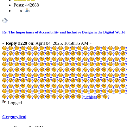
Posts: 442688
Re: The Importance of Accessibility and Inclusive Design in the Digital World
«
Reply #229 on:
April 04, 2025, 10:58:35 AM »
?
?
?
?
?
?
?
?
?
?
?
?
?
?
?
?
?
?
?
?
?
?
?
?
?
?
?
?
?
?
?
?
?
?
?
?
?
?
?
?
?
?
?
?
?
?
?
?
?
?
?
?
?
?
?
?
?
?
?
?
?
?
?
?
?
?
?
?
?
?
?
?
?
?
?
?
?
?
?
?
?
?
?
?
?
?
?
?
?
?
?
?
?
?
?
?
?
?
?
?
?
?
?
?
?
?
?
?
?
?
?
?
?
?
?
?
?
?
?
?
?
?
?
?
?
?
?
?
?
?
?
?
?
?
?
?
?
?
?
?
?
?
?
?
?
?
?
?
?
?
?
?
?
?
?
?
?
?
?
?
?
?
?
?
?
?
?
?
?
?
?
?
?
?
?
?
?
?
?
?
?
?
?
?
?
?
?
?
?
?
?
?
?
tuchkas
?
?
Logged
Gregorylieni