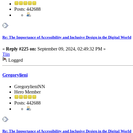
Posts: 442688
Re: The Importance of Accessibility and Inclusive Design in the Digital World
«
Reply #225 on:
September 09, 2024, 02:49:32 PM »
Tiin
Logged
Gregorylieni
GregorylieniNN
Hero Member
Posts: 442688
Re: The Importance of Accessibility and Inclusive Design in the Digital World