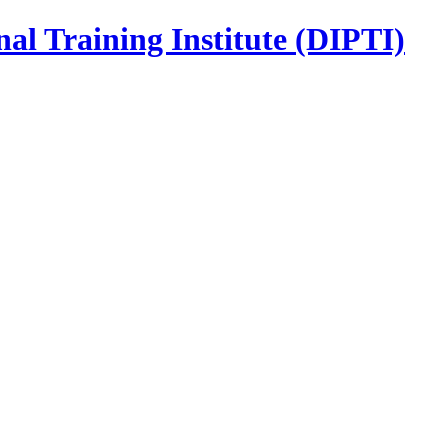
nal Training Institute (DIPTI)