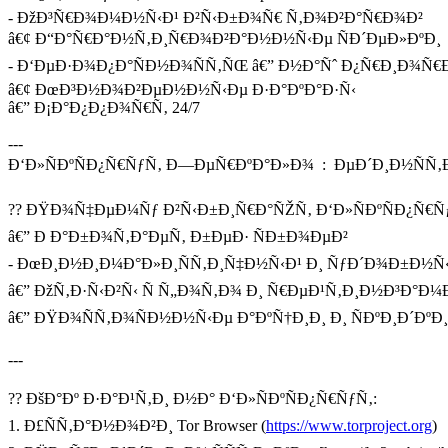
- ÐžÐ³Ñ€Ð¾Ð¼Ð½Ñ‹Ð¹ Ð²Ñ‹Ð±Ð¾Ñ€ Ñ‚Ð¾Ð²Ð°Ñ€Ð¾Ð²
â€¢ Ð“Ð°Ñ€Ð°Ð½Ñ‚Ð¸Ñ€Ð¾Ð²Ð°Ð½Ð½Ñ‹Ðµ ÑÐ´ÐµÐ»ÐºÐ¸
- Ð‘ÐµÐ·Ð¾Ð¿Ð°ÑÐ½Ð¾ÑÑ‚ÑŒ â€” Ð½Ð°Ñˆ Ð¿Ñ€Ð¸Ð¾Ñ€
â€¢ ÐœÐ³Ð½Ð¾Ð²ÐµÐ½Ð½Ñ‹Ðµ Ð·Ð°ÐºÐ°Ð·Ñ‹
â€” Ð¡Ð°Ð¿Ð¿Ð¾Ñ€Ñ‚ 24/7
---
Ð‘Ð»ÑÐºÑÐ¿Ñ€ÑƒÑ‚ Ð—ÐµÑ€ÐºÐ°Ð»Ð¾ : ÐµÐ´Ð¸Ð½ÑÑ‚Ð²
?? ÐŸÐ¾Ñ‡ÐµÐ¼Ñƒ Ð²Ñ‹Ð±Ð¸Ñ€Ð°ÑŽÑ‚ Ð‘Ð»ÑÐºÑÐ¿Ñ€Ñ
â€” Ð Ð°Ð±Ð¾Ñ‚Ð°ÐµÑ‚ Ð±ÐµÐ· ÑÐ±Ð¾ÐµÐ²
- ÐœÐ¸Ð½Ð¸Ð¼Ð°Ð»Ð¸ÑÑ‚Ð¸Ñ‡Ð½Ñ‹Ð¹ Ð¸ ÑƒÐ´Ð¾Ð±Ð½Ñ‹
â€” ÐžÑ‚Ð·Ñ‹Ð²Ñ‹ Ñ Ñ„Ð¾Ñ‚Ð¾ Ð¸ Ñ€ÐµÐ¹Ñ‚Ð¸Ð½Ð³Ð°Ð¼
â€” ÐŸÐ¾ÑÑ‚Ð¾ÑÐ½Ð½Ñ‹Ðµ Ð°ÐºÑ†Ð¸Ð¸ Ð¸ ÑÐºÐ¸Ð´ÐºÐ¸
---
?? ÐšÐ°Ðº Ð·Ð°Ð¹Ñ‚Ð¸ Ð½Ð° Ð‘Ð»ÑÐºÑÐ¿Ñ€ÑƒÑ‚:
1. Ð£ÑÑ‚Ð°Ð½Ð¾Ð²Ð¸ Tor Browser (
https://www.torproject.org
)