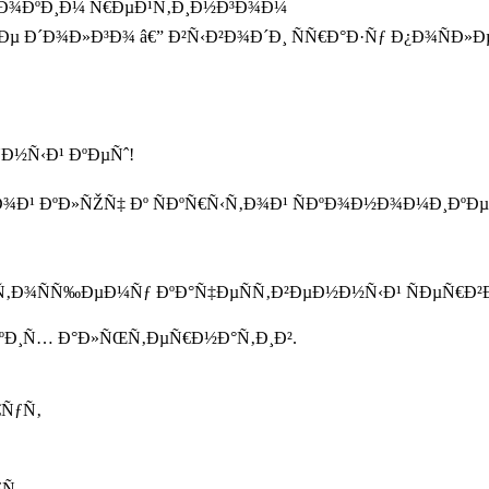
ÑÐ¾ÐºÐ¸Ð¼ Ñ€ÐµÐ¹Ñ‚Ð¸Ð½Ð³Ð¾Ð¼
µ Ð´Ð¾Ð»Ð³Ð¾ â€” Ð²Ñ‹Ð²Ð¾Ð´Ð¸ ÑÑ€Ð°Ð·Ñƒ Ð¿Ð¾ÑÐ»Ðµ
Ð½Ñ‹Ð¹ ÐºÐµÑˆ!
” Ñ‚Ð²Ð¾Ð¹ ÐºÐ»ÑŽÑ‡ Ðº ÑÐºÑ€Ñ‹Ñ‚Ð¾Ð¹ ÑÐºÐ¾Ð½Ð¾Ð¼Ð¸ÐºÐµ
Ñ‚Ð¾ÑÑ‰ÐµÐ¼Ñƒ ÐºÐ°Ñ‡ÐµÑÑ‚Ð²ÐµÐ½Ð½Ñ‹Ð¹ ÑÐµÑ€Ð²Ð
ÐºÐ°ÐºÐ¸Ñ… Ð°Ð»ÑŒÑ‚ÐµÑ€Ð½Ð°Ñ‚Ð¸Ð².
€ÑƒÑ‚
ƒÑ‚