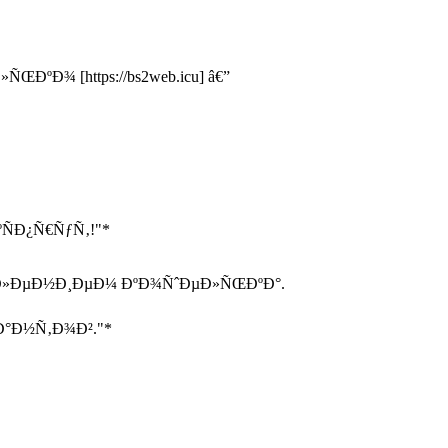
Ð¾ [https://bs2web.icu] â€”
ÑÐ¿Ñ€ÑƒÑ‚!"*
²Ð»ÐµÐ½Ð¸ÐµÐ¼ ÐºÐ¾ÑˆÐµÐ»ÑŒÐºÐ°.
Ð°Ð½Ñ‚Ð¾Ð²."*