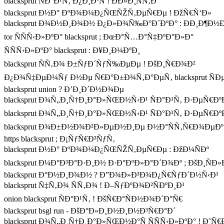
blacksprut ÑÐ°Ð¹Ñ‚ Ð¿Ð¸ÐºÑ ! Ð­Ð»Ð¸ÑÑ‚Ð°
blacksprut Ð½Ð° ÐºÐ¾Ð¼Ð¿ÑŒÑŽÑ‚ÐµÑ€Ðµ ! ÐžÑ€Ñ‘Ð»
blacksprut Ð¾Ð½Ð¸Ð¾Ð½ Ð¿Ð»Ð¾Ñ‰Ð°Ð´ÐºÐ° : ÐÐ¸Ð¶Ð½Ð
tor ÑÑÑ‹Ð»ÐºÐ° blacksprut ; ÐœÐ°Ñ…Ð°Ñ‡ÐºÐ°Ð»Ð°
ÑÑÑ‹Ð»ÐºÐ° blacksprut : Ð¥Ð¸Ð¼ÐºÐ¸
blacksprut ÑÑ‚Ð¾ Ð±ÑƒÐ´ÑƒÑ‰ÐµÐµ ! ÐšÐ¸Ñ€Ð¾Ð²
Ð¿Ð¾Ñ‡ÐµÐ¼Ñƒ Ð½Ðµ Ñ€Ð°Ð±Ð¾Ñ‚Ð°ÐµÑ‚ blacksprut ÑÐµ
blacksprut union ? Ð’Ð¸Ð´Ð½Ð¾Ðµ
blacksprut Ð¾Ñ„Ð¸Ñ†Ð¸Ð°Ð»ÑŒÐ½Ñ‹Ð¹ ÑÐ°Ð¹Ñ‚ Ð·ÐµÑ€Ð
blacksprut Ð¾Ñ„Ð¸Ñ†Ð¸Ð°Ð»ÑŒÐ½Ñ‹Ð¹ ÑÐ°Ð¹Ñ‚ Ð·ÐµÑ€Ð
blacksprut Ð¾Ð±Ð½Ð¾Ð²Ð»ÐµÐ½Ð¸Ðµ Ð½Ð°ÑÑ‚Ñ€Ð¾ÐµÐº
https blacksprut ; Ð¡ÑƒÑ€Ð³ÑƒÑ‚
blacksprut Ð½Ð° ÐºÐ¾Ð¼Ð¿ÑŒÑŽÑ‚ÐµÑ€Ðµ : ÐžÐ¼ÑÐº
blacksprut Ð¼Ð°Ð³Ð°Ð·Ð¸Ð½ Ð·Ð°ÐºÐ»Ð°Ð´Ð¾Ðº ; ÐšÐ¸ÑÐ
blacksprut Ð°Ð½Ð¸Ð¾Ð½ ? Ð”Ð¾Ð»Ð³Ð¾Ð¿Ñ€ÑƒÐ´Ð½Ñ‹Ð¹
blacksprut Ñ‡Ñ‚Ð¾ ÑÑ‚Ð¾ ! Ð–ÑƒÐºÐ¾Ð²ÑÐºÐ¸Ð¹
onion blacksprut ÑÐ°Ð¹Ñ‚ ! ÐšÑ€Ð°ÑÐ½Ð¾Ð´Ð°Ñ€
blacksprut bsgl run - ÐšÐ°Ð»Ð¸Ð½Ð¸Ð½Ð³Ñ€Ð°Ð´
blacksprut Ð¾Ñ„Ð¸Ñ†Ð¸Ð°Ð»ÑŒÐ½Ð°Ñ ÑÑÑ‹Ð»ÐºÐ° ! Ð˜Ñ€