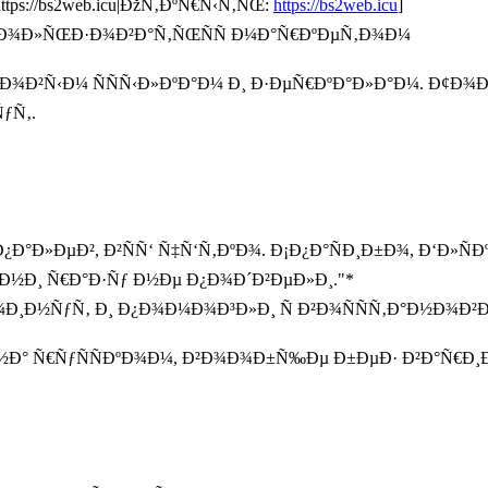
https://bs2web.icu|ÐžÑ‚ÐºÑ€Ñ‹Ñ‚ÑŒ:
https://bs2web.icu
]
 Ð¿Ð¾Ð»ÑŒÐ·Ð¾Ð²Ð°Ñ‚ÑŒÑÑ Ð¼Ð°Ñ€ÐºÐµÑ‚Ð¾Ð¼
²Ñ‹Ð¼ ÑÑÑ‹Ð»ÐºÐ°Ð¼ Ð¸ Ð·ÐµÑ€ÐºÐ°Ð»Ð°Ð¼. Ð¢Ð¾Ð»ÑŒÐº
ƒÑ‚.
Ð°Ð»ÐµÐ², Ð²ÑÑ‘ Ñ‡Ñ‘Ñ‚ÐºÐ¾. Ð¡Ð¿Ð°ÑÐ¸Ð±Ð¾, Ð‘Ð»ÑÐº
 Ð½Ð¸ Ñ€Ð°Ð·Ñƒ Ð½Ðµ Ð¿Ð¾Ð´Ð²ÐµÐ»Ð¸."*
Ð¼Ð¸Ð½ÑƒÑ‚ Ð¸ Ð¿Ð¾Ð¼Ð¾Ð³Ð»Ð¸ Ñ Ð²Ð¾ÑÑÑ‚Ð°Ð½Ð¾Ð
½Ð° Ñ€ÑƒÑÑÐºÐ¾Ð¼, Ð²Ð¾Ð¾Ð±Ñ‰Ðµ Ð±ÐµÐ· Ð²Ð°Ñ€Ð¸