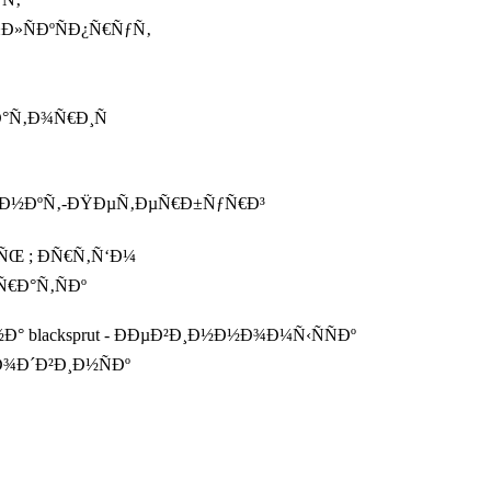
Ð»ÑÐºÑÐ¿Ñ€ÑƒÑ‚
¿Ð°Ñ‚Ð¾Ñ€Ð¸Ñ
Ð°Ð½ÐºÑ‚-ÐŸÐµÑ‚ÐµÑ€Ð±ÑƒÑ€Ð³
ÑŒ ; ÐÑ€Ñ‚Ñ‘Ð¼
Ñ€Ð°Ñ‚ÑÐº
 blacksprut - ÐÐµÐ²Ð¸Ð½Ð½Ð¾Ð¼Ñ‹ÑÑÐº
Ð¾Ð´Ð²Ð¸Ð½ÑÐº