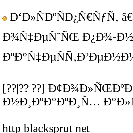
Ð‘Ð»ÑÐºÑÐ¿Ñ€ÑƒÑ‚ â
Ð¾Ñ‡ÐµÑˆÑŒ Ð¿Ð¾-Ð½
ÐºÐ°Ñ‡ÐµÑÑ‚Ð²ÐµÐ½Ð½
[??|??|??] Ð¢Ð¾Ð»ÑŒÐºÐ¾ 
Ð½Ð¸ÐºÐ°ÐºÐ¸Ñ… Ð°Ð»
http blacksprut net