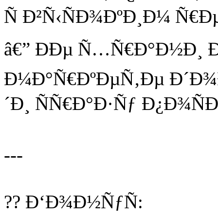
Ñ Ð²Ñ‹ÑÐ¾ÐºÐ¸Ð¼ Ñ€
â€” ÐÐµ Ñ…Ñ€Ð°Ð½Ð¸ 
Ð¼Ð°Ñ€ÐºÐµÑ‚Ðµ Ð´Ð¾
´Ð¸ ÑÑ€Ð°Ð·Ñƒ Ð¿Ð¾Ñ
---
?? Ð‘Ð¾Ð½ÑƒÑ: