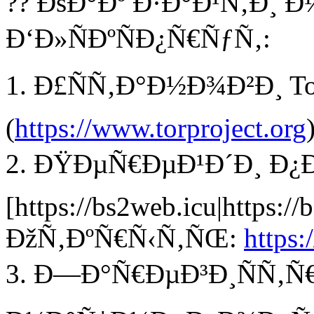
?? ÐšÐ°Ðº Ð·Ð°Ð¹Ñ‚Ð¸ Ð
Ð‘Ð»ÑÐºÑÐ¿Ñ€ÑƒÑ‚:
1. Ð£ÑÑ‚Ð°Ð½Ð¾Ð²Ð¸ To
(
https://www.torproject.org
2. ÐŸÐµÑ€ÐµÐ¹Ð´Ð¸ Ð¿Ð
[https://bs2web.icu|https://
ÐžÑ‚ÐºÑ€Ñ‹Ñ‚ÑŒ:
https:
3. Ð—Ð°Ñ€ÐµÐ³Ð¸ÑÑ‚Ñ€