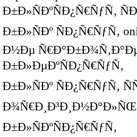
Ð±Ð»ÑÐºÑÐ¿Ñ€ÑƒÑ‚ ÑÐ°
Ð±Ð»ÑÐº ÑÐ¿Ñ€ÑƒÑ‚ on
Ð½Ðµ Ñ€Ð°Ð±Ð¾Ñ‚Ð°Ð
Ð±Ð»ÐµÐºÑÐ¿Ñ€ÑƒÑ‚
Ð±Ð»ÑÐº ÑÐ¿Ñ€ÑƒÑ‚ Ñ
Ð¾Ñ€Ð¸Ð³Ð¸Ð½Ð°Ð»ÑŒÐ½
Ð±Ð»ÑÐºÑÐ¿Ñ€ÑƒÑ‚