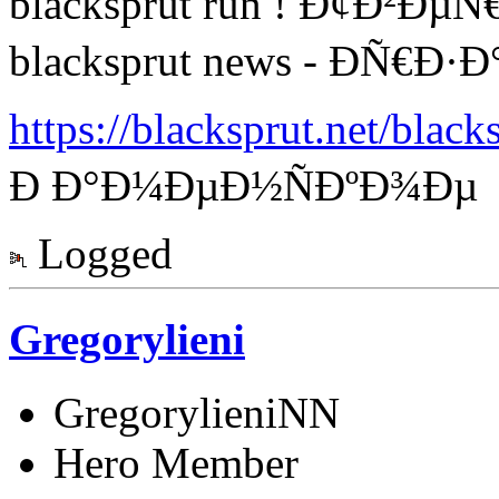
blacksprut run ! Ð¢Ð²Ðµ
blacksprut news - ÐÑ€Ð·
https://blacksprut.net/black
Ð Ð°Ð¼ÐµÐ½ÑÐºÐ¾Ðµ
Logged
Gregorylieni
GregorylieniNN
Hero Member