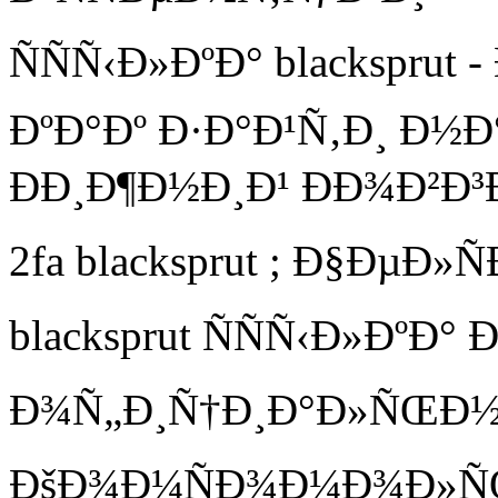
ÑÑÑ‹Ð»ÐºÐ° blackspr
ÐºÐ°Ðº Ð·Ð°Ð¹Ñ‚Ð¸ Ð½Ð° 
ÐÐ¸Ð¶Ð½Ð¸Ð¹ ÐÐ¾Ð²Ð
2fa blacksprut ; Ð§ÐµÐ»
blacksprut ÑÑÑ‹Ð»ÐºÐ
Ð¾Ñ„Ð¸Ñ†Ð¸Ð°Ð»ÑŒÐ½Ñ‹
ÐšÐ¾Ð¼ÑÐ¾Ð¼Ð¾Ð»ÑŒ