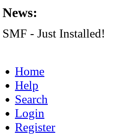
News:
SMF - Just Installed!
Home
Help
Search
Login
Register