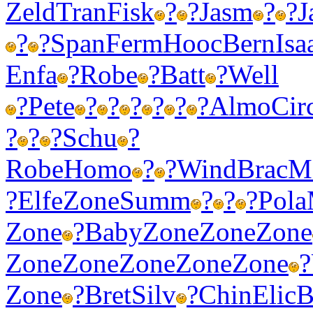
Zeld
Tran
Fisk
?
?
Jasm
?
?
J
?
?
Span
Ferm
Hooc
Bern
Isa
Enfa
?
Robe
?
Batt
?
Well
?
Pete
?
?
?
?
?
?
Almo
Cir
?
?
?
Schu
?
Robe
Homo
?
?
Wind
Brac
M
?
Elfe
Zone
Summ
?
?
?
Pola
Zone
?
Baby
Zone
Zone
Zone
Zone
Zone
Zone
Zone
Zone
?
Zone
?
Bret
Silv
?
Chin
Elic
B