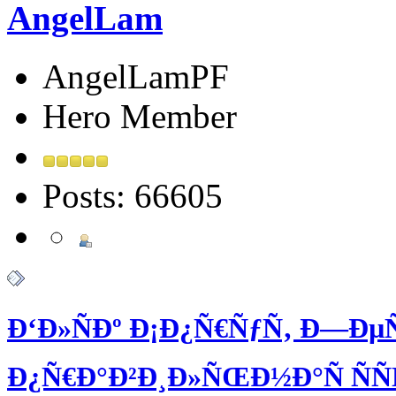
AngelLam
AngelLamPF
Hero Member
Posts: 66605
Ð‘Ð»ÑÐº Ð¡Ð¿Ñ€ÑƒÑ‚ Ð—Ðµ
Ð¿Ñ€Ð°Ð²Ð¸Ð»ÑŒÐ½Ð°Ñ ÑÑ