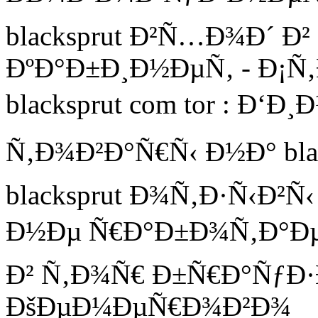
blacksprut Ð²Ñ…Ð¾Ð´ Ð
ÐºÐ°Ð±Ð¸Ð½ÐµÑ‚ - Ð¡
blacksprut com tor : Ð‘Ð¸Ð
Ñ‚Ð¾Ð²Ð°Ñ€Ñ‹ Ð½Ð° blac
blacksprut Ð¾Ñ‚Ð·Ñ‹Ð²
Ð½Ðµ Ñ€Ð°Ð±Ð¾Ñ‚Ð°ÐµÑ‚
Ð² Ñ‚Ð¾Ñ€ Ð±Ñ€Ð°ÑƒÐ·
ÐšÐµÐ¼ÐµÑ€Ð¾Ð²Ð¾