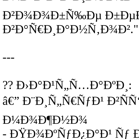
Ð²Ð¾Ð¾Ð±Ñ‰Ðµ Ð±Ðµ
Ð²Ð°Ñ€Ð¸Ð°Ð½Ñ‚Ð¾Ð²."
---
?? Ð›Ð°Ð¹Ñ„Ñ…Ð°ÐºÐ¸:
â€” Ð¨Ð¸Ñ„Ñ€ÑƒÐ¹ Ð²ÑÑ
Ð¼Ð¾Ð¶Ð½Ð¾
- ÐŸÐ¾ÐºÑƒÐ¿Ð°Ð¹ Ñƒ