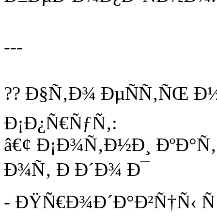
---
?? Ð§Ñ‚Ð¾ ÐµÑÑ‚ÑŒ Ð½
Ð¡Ð¿Ñ€ÑƒÑ‚:
â€¢ Ð¡Ð¾Ñ‚Ð½Ð¸ ÐºÐ°Ñ
Ð¾Ñ‚ Ð Ð´Ð¾ Ð¯
- ÐŸÑ€Ð¾Ð´Ð°Ð²Ñ†Ñ‹ Ñ