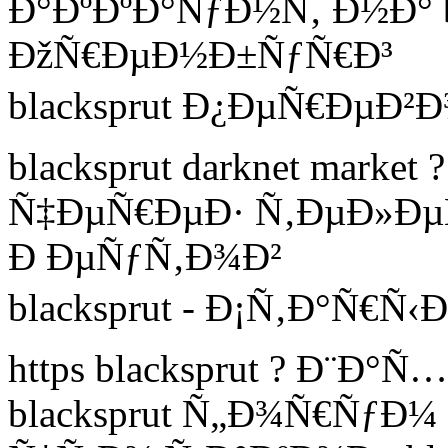
Ð°ÐºÐºÐ°ÑƒÐ½Ñ‚ Ð½Ð° bl
ÐžÑ€ÐµÐ½Ð±ÑƒÑ€Ð³
blacksprut Ð¿ÐµÑ€ÐµÐ²Ð
blacksprut darknet marke
Ñ‡ÐµÑ€ÐµÐ· Ñ‚ÐµÐ»ÐµÑ„
Ð ÐµÑƒÑ‚Ð¾Ð²
blacksprut - Ð¡Ñ‚Ð°Ñ€Ñ‹
https blacksprut ? Ð¨Ð°Ñ
blacksprut Ñ„Ð¾Ñ€ÑƒÐ¼