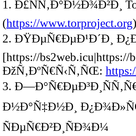
1. Ð£ÑÑ‚Ð°Ð½Ð¾Ð²Ð¸ To
(
https://www.torproject.org
2. ÐŸÐµÑ€ÐµÐ¹Ð´Ð¸ Ð¿Ð
[https://bs2web.icu|https://
ÐžÑ‚ÐºÑ€Ñ‹Ñ‚ÑŒ:
https:
3. Ð—Ð°Ñ€ÐµÐ³Ð¸ÑÑ‚Ñ€
Ð½Ð°Ñ‡Ð½Ð¸ Ð¿Ð¾Ð»Ñ
ÑÐµÑ€Ð²Ð¸ÑÐ¾Ð¼