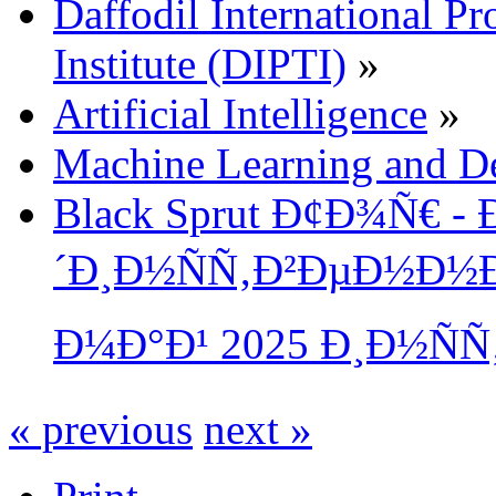
Daffodil International Pr
Institute (DIPTI)
»
Artificial Intelligence
»
Machine Learning and D
Black Sprut Ð¢Ð¾Ñ€ -
´Ð¸Ð½ÑÑ‚Ð²ÐµÐ½Ð½Ð
Ð¼Ð°Ð¹ 2025 Ð¸Ð½ÑÑ
« previous
next »