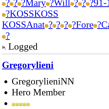
?
?
?
Mary
?
Will
?
?
?
91-
?
KOSS
KOSS
KOSS
Anat
?
?
?
?
Fore
?
C
?
Logged
Gregorylieni
GregorylieniNN
Hero Member