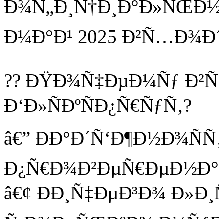
Ð¾Ñ„Ð¸Ñ†Ð¸Ð°Ð»ÑŒÐ½Ð
Ð¼Ð°Ð¹ 2025 Ð²Ñ…Ð¾Ð
?? ÐŸÐ¾Ñ‡ÐµÐ¼Ñƒ Ð²Ñ
Ð‘Ð»ÑÐºÑÐ¿Ñ€ÑƒÑ‚?
â€” ÐÐ°Ð´Ñ‘Ð¶Ð½Ð¾Ñ
Ð¿Ñ€Ð¾Ð²ÐµÑ€ÐµÐ½Ð°
â€¢ ÐÐ¸Ñ‡ÐµÐ³Ð¾ Ð»Ð