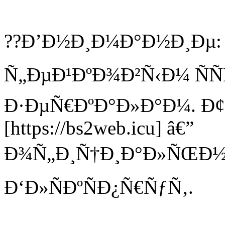
??Ð’Ð½Ð¸Ð¼Ð°Ð½Ð¸Ðµ:
Ñ„ÐµÐ¹ÐºÐ¾Ð²Ñ‹Ð¼ ÑÑ
Ð·ÐµÑ€ÐºÐ°Ð»Ð°Ð¼. 
[https://bs2web.icu] â€”
Ð¾Ñ„Ð¸Ñ†Ð¸Ð°Ð»ÑŒÐ½Ñ
Ð‘Ð»ÑÐºÑÐ¿Ñ€ÑƒÑ‚.