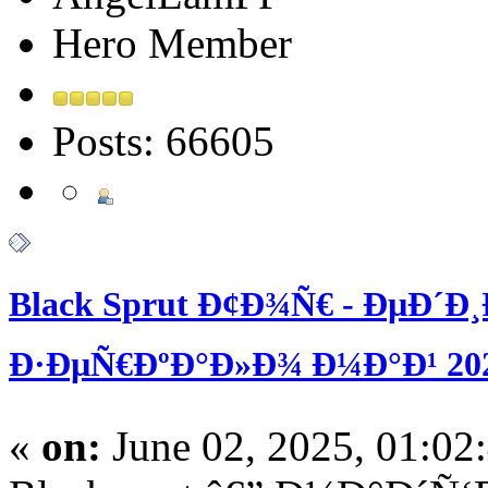
Hero Member
Posts: 66605
Black Sprut Ð¢Ð¾Ñ€ - ÐµÐ´
Ð·ÐµÑ€ÐºÐ°Ð»Ð¾ Ð¼Ð°Ð¹ 202
«
on:
June 02, 2025, 01:02