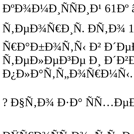
ÐºÐ¾Ð¼Ð¸ÑÑÐ¸Ð¹ 61Ðº 
Ñ‚ÐµÐ¾Ñ€Ð¸Ñ. Ð­Ñ‚Ð¾ 
Ñ€Ð°Ð±Ð¾Ñ‚Ñ‹ Ð² Ð´Ðµ
Ñ‚ÐµÐ»ÐµÐ³Ðµ Ð¸ Ð´Ð²
Ð¿Ð»Ð°Ñ‚Ñ„Ð¾Ñ€Ð¼Ñ‹.
? Ð§Ñ‚Ð¾ Ð·Ð° ÑÑ…Ðµ