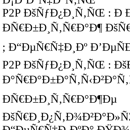
P2P ÐšÑƒÐ¿Ð¸Ñ‚ÑŒ : Ð
ÐÑ€Ð±Ð¸Ñ‚Ñ€Ð°Ð¶ ÐšÑ
; Ð“ÐµÑ€Ñ‡Ð¸Ðº Ð’ÐµÑ
P2P ÐšÑƒÐ¿Ð¸Ñ‚ÑŒ : Ð
Ð°Ñ€Ð°Ð±Ð°Ñ‚Ñ‹Ð²Ð°Ñ‚
ÐÑ€Ð±Ð¸Ñ‚Ñ€Ð°Ð¶Ðµ
ÐšÑ€Ð¸Ð¿Ñ‚Ð¾Ð²Ð°Ð»ÑŽ
Ð“ÐµÑ€Ñ‡Ð¸ÐºÐ° ÐŸÐ¾