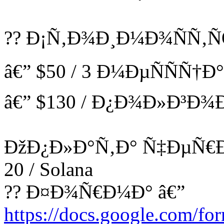
?? Ð¡Ñ‚Ð¾Ð¸Ð¼Ð¾ÑÑ‚Ñ
â€” $50 / 3 Ð¼ÐµÑÑÑ†Ð°
â€” $130 / Ð¿Ð¾Ð»Ð³Ð¾
ÐžÐ¿Ð»Ð°Ñ‚Ð° Ñ‡ÐµÑ€Ðµ
20 / Solana
?? Ð¤Ð¾Ñ€Ð¼Ð° â€”
https://docs.google.com