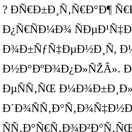
? ÐÑ€Ð±Ð¸Ñ‚Ñ€Ð°Ð¶ Ñ
Ð¿Ñ€ÑÐ¼Ð¾ ÑÐµÐ¹Ñ‡Ð°
Ð¾Ð±ÑƒÑ‡ÐµÐ½Ð¸Ñ, Ð
Ð½Ð°ÐºÐ¾Ð¿Ð»ÑŽÂ». Ð£
ÐµÑÑ‚ÑŒ Ð¼Ð¾Ð±Ð¸Ð»Ð
Ð´Ð¾ÑÑ‚Ð°Ñ‚Ð¾Ñ‡Ð½Ð
ÑÑ‚Ð°Ñ€Ñ‚Ð¾Ð²Ð°Ñ‚ÑŒ