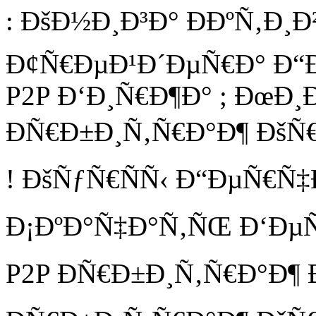
: ÐšÐ½Ð¸Ð³Ð° ÐÐºÑ‚Ð
Ð¢Ñ€ÐµÐ¹Ð´ÐµÑ€Ð° Ð“
P2P Ð‘Ð¸Ñ€Ð¶Ð° ; ÐœÐ
ÐÑ€Ð±Ð¸Ñ‚Ñ€Ð°Ð¶ ÐšÑ
! ÐšÑƒÑ€ÑÑ‹ Ð“ÐµÑ€Ñ‡
Ð¡ÐºÐ°Ñ‡Ð°Ñ‚ÑŒ Ð‘Ðµ
P2P ÐÑ€Ð±Ð¸Ñ‚Ñ€Ð°Ð¶