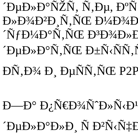
´ÐµÐ»Ð°ÑŽÑ‚ Ñ‚Ðµ, Ðº
Ð»Ð¾Ð²Ð¸Ñ‚ÑŒ Ð¼Ð¾Ð
´ÑƒÐ¼Ð°Ñ‚ÑŒ Ð³Ð¾Ð»Ð
´ÐµÐ»Ð°Ñ‚ÑŒ Ð±Ñ‹ÑÑ‚Ñ
Ð­Ñ‚Ð¾ Ð¸ ÐµÑÑ‚ÑŒ P2
Ð—Ð° Ð¿Ñ€Ð¾ÑˆÐ»Ñ‹Ð¹ 
´ÐµÐ»Ð°Ð»Ð¸ Ñ Ð²Ñ‹Ñ