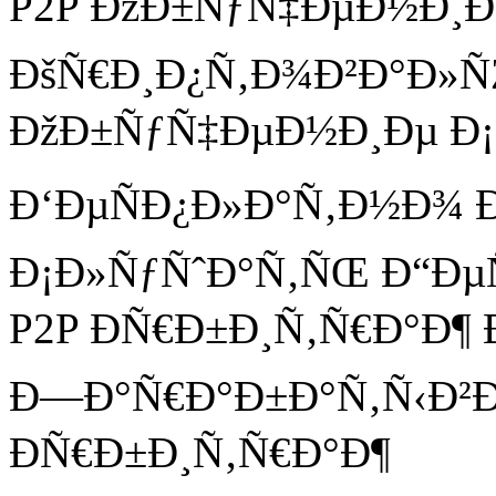
P2P ÐžÐ±ÑƒÑ‡ÐµÐ½Ð¸Ðµ
ÐšÑ€Ð¸Ð¿Ñ‚Ð¾Ð²Ð°Ð»Ñ
ÐžÐ±ÑƒÑ‡ÐµÐ½Ð¸Ðµ Ð¡ 
Ð‘ÐµÑÐ¿Ð»Ð°Ñ‚Ð½Ð¾ Ð
Ð¡Ð»ÑƒÑˆÐ°Ñ‚ÑŒ Ð“Ðµ
P2P ÐÑ€Ð±Ð¸Ñ‚Ñ€Ð°Ð¶ 
Ð—Ð°Ñ€Ð°Ð±Ð°Ñ‚Ñ‹Ð²Ð
ÐÑ€Ð±Ð¸Ñ‚Ñ€Ð°Ð¶