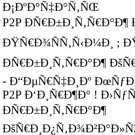
Ð¡ÐºÐ°Ñ‡Ð°Ñ‚ÑŒ
P2P ÐÑ€Ð±Ð¸Ñ‚Ñ€Ð°Ð¶ 
ÐŸÑ€Ð¾ÑÑ‚Ñ‹Ð¼Ð¸ ; Ð
ÐÑ€Ð±Ð¸Ñ‚Ñ€Ð°Ð¶ ÐšÑ
- Ð“ÐµÑ€Ñ‡Ð¸Ðº ÐœÑƒÐ
P2P Ð‘Ð¸Ñ€Ð¶Ð° ! Ð›Ñƒ
ÐÑ€Ð±Ð¸Ñ‚Ñ€Ð°Ð¶
ÐšÑ€Ð¸Ð¿Ñ‚Ð¾Ð²Ð°Ð»ÑŽ