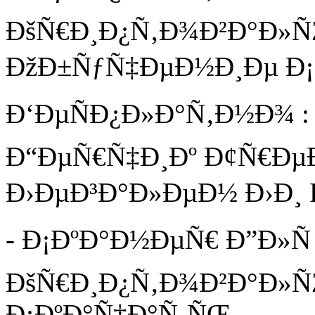
ÐšÑ€Ð¸Ð¿Ñ‚Ð¾Ð²Ð°Ð»Ñ
ÐžÐ±ÑƒÑ‡ÐµÐ½Ð¸Ðµ Ð¡ 
Ð‘ÐµÑÐ¿Ð»Ð°Ñ‚Ð½Ð¾ :
Ð“ÐµÑ€Ñ‡Ð¸Ðº Ð¢Ñ€Ðµ
Ð›ÐµÐ³Ð°Ð»ÐµÐ½ Ð›Ð¸ 
- Ð¡ÐºÐ°Ð½ÐµÑ€ Ð”Ð»Ñ
ÐšÑ€Ð¸Ð¿Ñ‚Ð¾Ð²Ð°Ð»ÑŽ
Ð¡ÐºÐ°Ñ‡Ð°Ñ‚ÑŒ