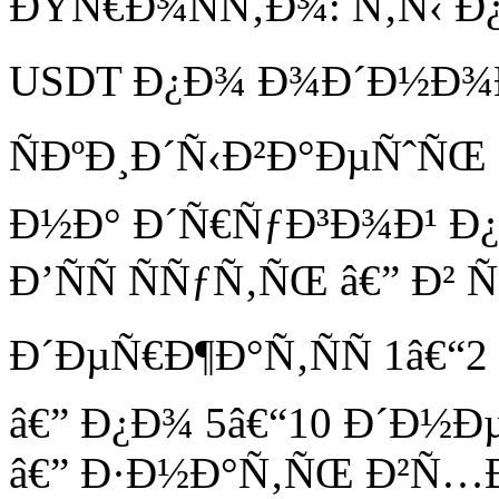
ÐŸÑ€Ð¾ÑÑ‚Ð¾: Ñ‚Ñ‹ 
USDT Ð¿Ð¾ Ð¾Ð´Ð½Ð¾Ð
ÑÐºÐ¸Ð´Ñ‹Ð²Ð°ÐµÑˆÑŒ 
Ð½Ð° Ð´Ñ€ÑƒÐ³Ð¾Ð¹ Ð
Ð’ÑÑ ÑÑƒÑ‚ÑŒ â€” Ð² 
Ð´ÐµÑ€Ð¶Ð°Ñ‚ÑÑ 1â€“2
â€” Ð¿Ð¾ 5â€“10 Ð´Ð½
â€” Ð·Ð½Ð°Ñ‚ÑŒ Ð²Ñ…