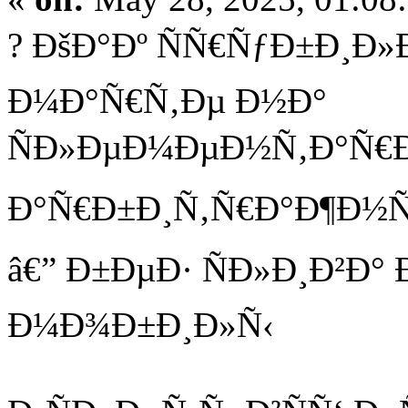
? ÐšÐ°Ðº ÑÑ€ÑƒÐ±Ð¸Ð»Ð
Ð¼Ð°Ñ€Ñ‚Ðµ Ð½Ð°
ÑÐ»ÐµÐ¼ÐµÐ½Ñ‚Ð°Ñ
Ð°Ñ€Ð±Ð¸Ñ‚Ñ€Ð°Ð¶Ð½Ñ
â€” Ð±ÐµÐ· ÑÐ»Ð¸Ð²Ð° 
Ð¼Ð¾Ð±Ð¸Ð»Ñ‹