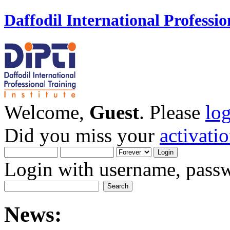
Daffodil International Professio
Welcome,
Guest
. Please
lo
Did you miss your
activati
Login with username, passw
News: