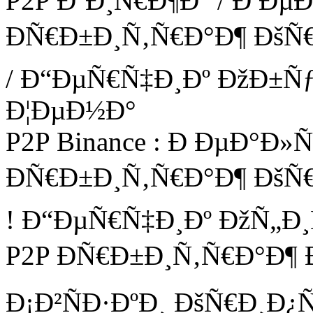
P2P Ð‘Ð¸Ñ€Ð¶Ð° / Ð Ð
ÐÑ€Ð±Ð¸Ñ‚Ñ€Ð°Ð¶ ÐšÑ
/ Ð“ÐµÑ€Ñ‡Ð¸Ðº ÐžÐ±
Ð¦ÐµÐ½Ð°
P2P Binance : Ð ÐµÐ°Ð
ÐÑ€Ð±Ð¸Ñ‚Ñ€Ð°Ð¶ ÐšÑ
! Ð“ÐµÑ€Ñ‡Ð¸Ðº ÐžÑ„
P2P ÐÑ€Ð±Ð¸Ñ‚Ñ€Ð°Ð¶
Ð¡Ð²ÑÐ·ÐºÐ¸ ÐšÑ€Ð¸Ð