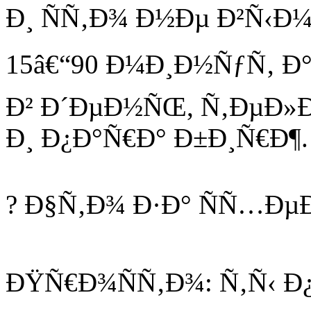
Ð¸ ÑÑ‚Ð¾ Ð½Ðµ Ð²Ñ‹Ð¼
15â€“90 Ð¼Ð¸Ð½ÑƒÑ‚ Ð
Ð² Ð´ÐµÐ½ÑŒ, Ñ‚ÐµÐ»
Ð¸ Ð¿Ð°Ñ€Ð° Ð±Ð¸Ñ€Ð¶.
? Ð§Ñ‚Ð¾ Ð·Ð° ÑÑ…Ðµ
ÐŸÑ€Ð¾ÑÑ‚Ð¾: Ñ‚Ñ‹ 