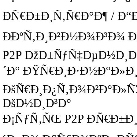
ÐÑ€Ð±Ð¸Ñ‚Ñ€Ð°Ð¶ / Ð“
ÐÐºÑ‚Ð¸Ð²Ð½Ð¾Ð³Ð¾ 
P2P ÐžÐ±ÑƒÑ‡ÐµÐ½Ð¸Ð
´Ð° ÐŸÑ€Ð¸Ð·Ð½Ð°Ð»Ð¸
ÐšÑ€Ð¸Ð¿Ñ‚Ð¾Ð²Ð°Ð»ÑŽ
ÐšÐ½Ð¸Ð³Ð°
Ð¡ÑƒÑ‚ÑŒ P2P ÐÑ€Ð±Ð¸