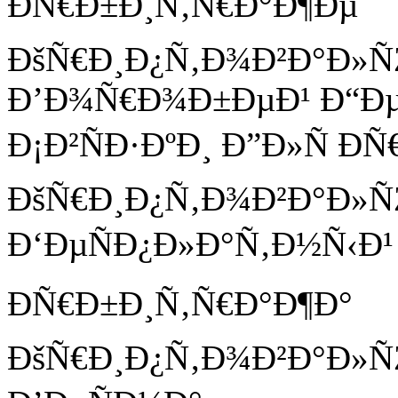
ÐÑ€Ð±Ð¸Ñ‚Ñ€Ð°Ð¶Ðµ
ÐšÑ€Ð¸Ð¿Ñ‚Ð¾Ð²Ð°Ð»ÑŽ
Ð’Ð¾Ñ€Ð¾Ð±ÐµÐ¹ Ð“Ðµ
Ð¡Ð²ÑÐ·ÐºÐ¸ Ð”Ð»Ñ Ð
ÐšÑ€Ð¸Ð¿Ñ‚Ð¾Ð²Ð°Ð»ÑŽ
Ð‘ÐµÑÐ¿Ð»Ð°Ñ‚Ð½Ñ‹Ð¹
ÐÑ€Ð±Ð¸Ñ‚Ñ€Ð°Ð¶Ð°
ÐšÑ€Ð¸Ð¿Ñ‚Ð¾Ð²Ð°Ð»ÑŽ