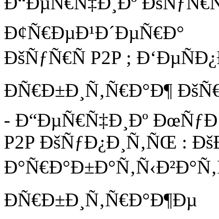
Ð“ÐµÑ€Ñ‡Ð¸Ðº ÐšÑƒÑ€Ñ
Ð¢Ñ€ÐµÐ¹Ð´ÐµÑ€Ð°
ÐšÑƒÑ€Ñ P2P ; Ð‘ÐµÑ
ÐÑ€Ð±Ð¸Ñ‚Ñ€Ð°Ð¶ ÐšÑ
- Ð“ÐµÑ€Ñ‡Ð¸Ðº ÐœÑƒÐ
P2P ÐšÑƒÐ¿Ð¸Ñ‚ÑŒ : Ð
Ð°Ñ€Ð°Ð±Ð°Ñ‚Ñ‹Ð²Ð°Ñ‚
ÐÑ€Ð±Ð¸Ñ‚Ñ€Ð°Ð¶Ðµ