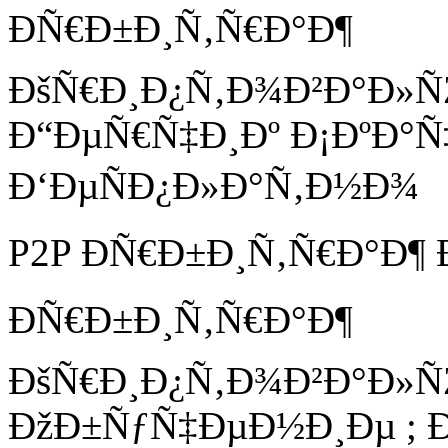
ÐÑ€Ð±Ð¸Ñ‚Ñ€Ð°Ð¶
ÐšÑ€Ð¸Ð¿Ñ‚Ð¾Ð²Ð°Ð»ÑŽ
Ð“ÐµÑ€Ñ‡Ð¸Ðº Ð¡ÐºÐ°
Ð‘ÐµÑÐ¿Ð»Ð°Ñ‚Ð½Ð¾
P2P ÐÑ€Ð±Ð¸Ñ‚Ñ€Ð°Ð¶
ÐÑ€Ð±Ð¸Ñ‚Ñ€Ð°Ð¶
ÐšÑ€Ð¸Ð¿Ñ‚Ð¾Ð²Ð°Ð»Ñ
ÐžÐ±ÑƒÑ‡ÐµÐ½Ð¸Ðµ ; 