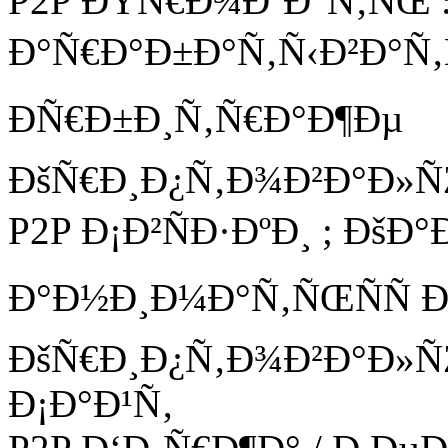
P2P ÐŸÑ€Ð¾Ð´Ð°Ñ‚ÑŒ :
Ð°Ñ€Ð°Ð±Ð°Ñ‚Ñ‹Ð²Ð°Ñ‚
ÐÑ€Ð±Ð¸Ñ‚Ñ€Ð°Ð¶Ðµ
ÐšÑ€Ð¸Ð¿Ñ‚Ð¾Ð²Ð°Ð»ÑŽ
P2P Ð¡Ð²ÑÐ·ÐºÐ¸ ; ÐšÐ
Ð°Ð½Ð¸Ð¼Ð°Ñ‚ÑŒÑÑ 
ÐšÑ€Ð¸Ð¿Ñ‚Ð¾Ð²Ð°Ð»ÑŽ
Ð¡Ð°Ð¹Ñ‚