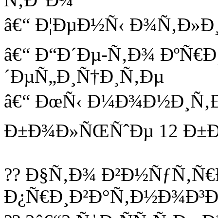
â€“ Ð¦ÐµÐ½Ñ‹ Ð¾Ñ‚Ð»Ð¸
â€“ Ð“Ð´Ðµ-Ñ‚Ð¾ ÐºÑ€Ð
´ÐµÑ„Ð¸Ñ†Ð¸Ñ‚Ðµ
â€“ ÐœÑ‹ Ð¼Ð¾Ð½Ð¸Ñ‚
Ð±Ð¾Ð»ÑŒÑˆÐµ 12 Ð±Ð
?? Ð§Ñ‚Ð¾ Ð²Ð½ÑƒÑ‚Ñ€
Ð¿Ñ€Ð¸Ð²Ð°Ñ‚Ð½Ð¾Ð³Ð