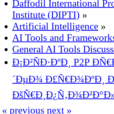
Daffodil International Pr
Institute (DIPTI)
»
Artificial Intelligence
»
AI Tools and Framework
General AI Tools Discuss
Ð¡Ð²ÑÐ·ÐºÐ¸ P2P ÐÑ
´ÐµÐ¾ Ð£Ñ€Ð¾ÐºÐ¸ Ð
ÐšÑ€Ð¸Ð¿Ñ‚Ð¾Ð²Ð°Ð
« previous
next »