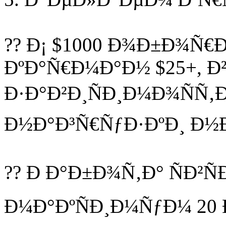
?? Ð¡ $1000 Ð¾Ð±Ð¾Ñ€Ð
ÐºÐ°Ñ€Ð¼Ð°Ð½ $25+, Ð
Ð·Ð°Ð²Ð¸ÑÐ¸Ð¼Ð¾ÑÑ‚
Ð½Ð°Ð³Ñ€ÑƒÐ·ÐºÐ¸ Ð½Ð
?? Ð Ð°Ð±Ð¾Ñ‚Ð° ÑÐ²ÑÐ
Ð¼Ð°ÐºÑÐ¸Ð¼ÑƒÐ¼ 20