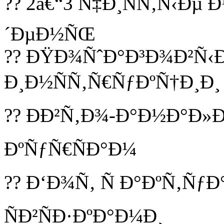
?? 2â€“3 Ñ‡Ð¸ÑÑ‚Ñ‹Ðµ
´ÐµÐ½ÑŒ
?? ÐŸÐ¾ÑˆÐ°Ð³Ð¾Ð²Ñ‹
Ð¸Ð½ÑÑ‚Ñ€ÑƒÐºÑ†Ð¸Ð¸
?? ÐÐ²Ñ‚Ð¾-Ð°Ð½Ð°Ð»
ÐºÑƒÑ€ÑÐ°Ð¼
?? Ð‘Ð¾Ñ‚ Ñ Ð°ÐºÑ‚Ñ
ÑÐ²ÑÐ·ÐºÐ°Ð¼Ð¸