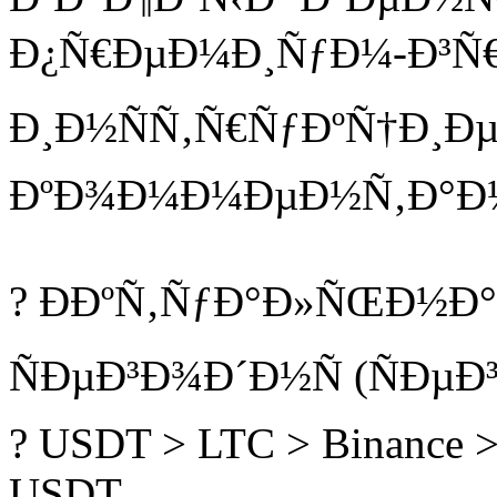
Ð¿Ñ€ÐµÐ¼Ð¸ÑƒÐ¼-Ð³Ñ€Ñ
Ð¸Ð½ÑÑ‚Ñ€ÑƒÐºÑ†Ð¸Ðµ
ÐºÐ¾Ð¼Ð¼ÐµÐ½Ñ‚Ð°Ð¼
? ÐÐºÑ‚ÑƒÐ°Ð»ÑŒÐ½Ð°Ñ
ÑÐµÐ³Ð¾Ð´Ð½Ñ (ÑÐµÐ
? USDT > LTC > Binanc
USDT