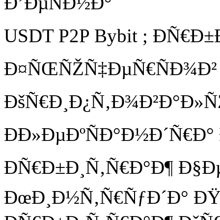
Ð’ÐµÑÐ½Ð°
USDT P2P Bybit ; ÐÑ€Ð
Ð¤ÑŒÑŽÑ‡ÐµÑ€ÑÐ¾Ð²
ÐšÑ€Ð¸Ð¿Ñ‚Ð¾Ð²Ð°Ð»ÑŽ
ÐÐ»ÐµÐºÑÐ°Ð½Ð´Ñ€Ð°
ÐÑ€Ð±Ð¸Ñ‚Ñ€Ð°Ð¶ Ð§Ðµ
ÐœÐ¸Ð½Ñ‚Ñ€ÑƒÐ´Ð° ÐŸ