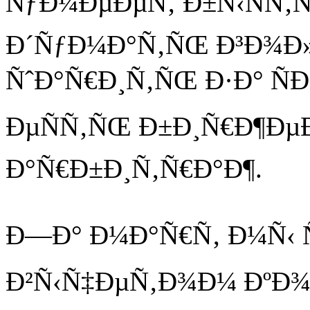
ÑƒÐ¼ÐµÐµÑ‚ Ð±Ñ‹ÑÑ‚Ñ
Ð´ÑƒÐ¼Ð°Ñ‚ÑŒ Ð³Ð¾Ð»
ÑˆÐ°Ñ€Ð¸Ñ‚ÑŒ Ð·Ð° ÑÐ
ÐµÑÑ‚ÑŒ Ð±Ð¸Ñ€Ð¶Ðµ
Ð°Ñ€Ð±Ð¸Ñ‚Ñ€Ð°Ð¶.
Ð—Ð° Ð¼Ð°Ñ€Ñ‚ Ð¼Ñ‹ Ñ
Ð²Ñ‹Ñ‡ÐµÑ‚Ð¾Ð¼ ÐºÐ¾Ð¼