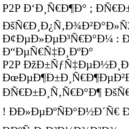
P2P Ð‘Ð¸Ñ€Ð¶Ð° ; ÐÑ€
ÐšÑ€Ð¸Ð¿Ñ‚Ð¾Ð²Ð°Ð»Ñ
Ð¢ÐµÐ»ÐµÐ³Ñ€Ð°Ð¼ : 
Ð“ÐµÑ€Ñ‡Ð¸ÐºÐ°
P2P ÐžÐ±ÑƒÑ‡ÐµÐ½Ð¸Ðµ
ÐœÐµÐ¶Ð±Ð¸Ñ€Ð¶ÐµÐ²
ÐÑ€Ð±Ð¸Ñ‚Ñ€Ð°Ð¶ ÐšÑ
! ÐÐ»ÐµÐºÑÐ°Ð½Ð´Ñ€ 