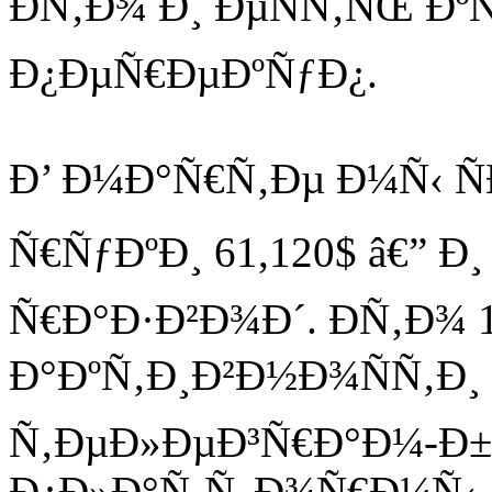
Ð­Ñ‚Ð¾ Ð¸ ÐµÑÑ‚ÑŒ Ðº
Ð¿ÐµÑ€ÐµÐºÑƒÐ¿.
Ð’ Ð¼Ð°Ñ€Ñ‚Ðµ Ð¼Ñ‹ Ñ
Ñ€ÑƒÐºÐ¸ 61,120$ â€” Ð
Ñ€Ð°Ð·Ð²Ð¾Ð´. Ð­Ñ‚Ð¾ 
Ð°ÐºÑ‚Ð¸Ð²Ð½Ð¾ÑÑ‚Ð¸
Ñ‚ÐµÐ»ÐµÐ³Ñ€Ð°Ð¼-Ð±
Ð¿Ð»Ð°Ñ‚Ñ„Ð¾Ñ€Ð¼Ñ‹.