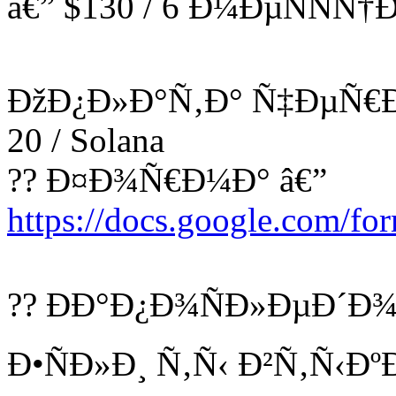
â€” $130 / 6 Ð¼ÐµÑÑÑ†
ÐžÐ¿Ð»Ð°Ñ‚Ð° Ñ‡ÐµÑ€Ðµ
20 / Solana
?? Ð¤Ð¾Ñ€Ð¼Ð° â€”
https://docs.google.com
?? ÐÐ°Ð¿Ð¾ÑÐ»ÐµÐ´Ð¾
Ð•ÑÐ»Ð¸ Ñ‚Ñ‹ Ð²Ñ‚Ñ‹Ðº