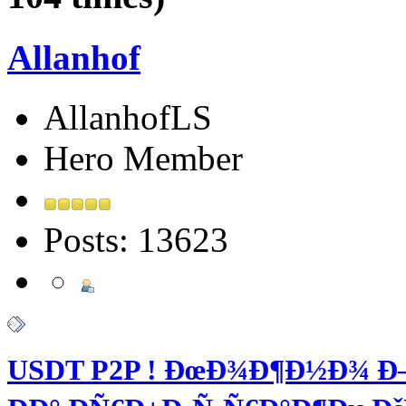
Allanhof
AllanhofLS
Hero Member
Posts: 13623
USDT P2P ! ÐœÐ¾Ð¶Ð½Ð¾ 