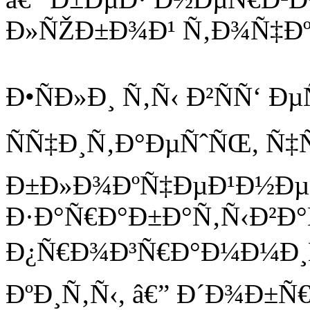
Ð»ÑŽÐ±Ð¾Ð¹ Ñ‚Ð¾Ñ‡Ðº
Ð•ÑÐ»Ð¸ Ñ‚Ñ‹ Ð²ÑÑ‘ Ð
ÑÑ‡Ð¸Ñ‚Ð°ÐµÑˆÑŒ, Ñ‡
Ð±Ð»Ð¾ÐºÑ‡ÐµÐ¹Ð½Ðµ
Ð·Ð°Ñ€Ð°Ð±Ð°Ñ‚Ñ‹Ð²Ð
Ð¿Ñ€Ð¾Ð³Ñ€Ð°Ð¼Ð¼Ð¸Ñ
ÐºÐ¸Ñ‚Ñ‹, â€” Ð´Ð¾Ð±Ñ