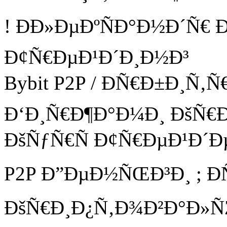
! ÐÐ»ÐµÐºÑÐ°Ð½Ð´Ñ€ 
Ð¢Ñ€ÐµÐ¹Ð´Ð¸Ð½Ð³
Bybit P2P / ÐÑ€Ð±Ð¸Ñ
Ð‘Ð¸Ñ€Ð¶Ð°Ð¼Ð¸ ÐšÑ€Ð
ÐšÑƒÑ€Ñ Ð¢Ñ€ÐµÐ¹Ð´Ð
P2P Ð”ÐµÐ½ÑŒÐ³Ð¸ ; Ð
ÐšÑ€Ð¸Ð¿Ñ‚Ð¾Ð²Ð°Ð»ÑŽÑ