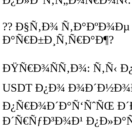
?? Ð§Ñ‚Ð¾ Ñ‚Ð°ÐºÐ¾Ðµ 
Ð°Ñ€Ð±Ð¸Ñ‚Ñ€Ð°Ð¶?
ÐŸÑ€Ð¾ÑÑ‚Ð¾: Ñ‚Ñ‹ 
USDT Ð¿Ð¾ Ð¾Ð´Ð½Ð¾Ð
Ð¿Ñ€Ð¾Ð´Ð°Ñ‘ÑˆÑŒ Ð´
Ð´Ñ€ÑƒÐ³Ð¾Ð¹ Ð¿Ð»Ð°Ñ