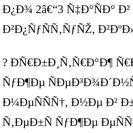
Ð¿Ð¾ 2â€“3 Ñ‡Ð°ÑÐ° Ð
Ð²Ð¿ÑƒÑÑ‚ÑƒÑŽ, Ð²ÐºÐ»
? ÐÑ€Ð±Ð¸Ñ‚Ñ€Ð°Ð¶ Ñ
ÑƒÐ¶Ðµ ÑÐµÐ³Ð¾Ð´Ð½Ñ
Ð¼ÐµÑÑÑ†, Ð½Ðµ Ð² 
Ñ‚ÐµÐ±Ñ ÑƒÐ¶Ðµ ÐµÑ