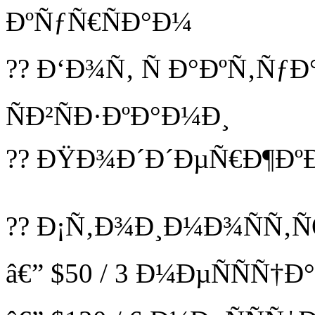
ÐºÑƒÑ€ÑÐ°Ð¼
?? Ð‘Ð¾Ñ‚ Ñ Ð°ÐºÑ‚Ñ
ÑÐ²ÑÐ·ÐºÐ°Ð¼Ð¸
?? ÐŸÐ¾Ð´Ð´ÐµÑ€Ð¶ÐºÐ
?? Ð¡Ñ‚Ð¾Ð¸Ð¼Ð¾ÑÑ‚Ñ
â€” $50 / 3 Ð¼ÐµÑÑÑ†Ð°