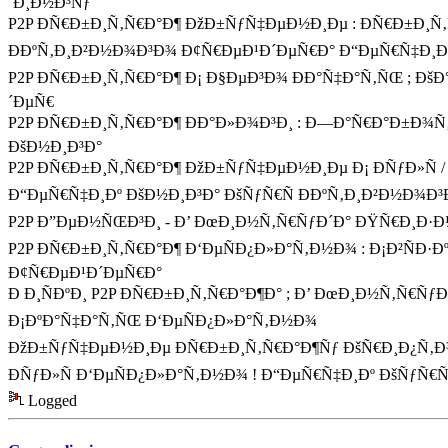
´Ð¸Ð½Ð³Ñƒ
P2P ÐÑ€Ð±Ð¸Ñ‚Ñ€Ð°Ð¶ ÐžÐ±ÑƒÑ‡ÐµÐ½Ð¸Ðµ : ÐÑ€Ð±Ð¸Ñ
ÐÐºÑ‚Ð¸Ð²Ð½Ð¾Ð³Ð¾ Ð¢Ñ€ÐµÐ¹Ð´ÐµÑ€Ð° Ð“ÐµÑ€Ñ‡Ð¸Ð
P2P ÐÑ€Ð±Ð¸Ñ‚Ñ€Ð°Ð¶ Ð¡ Ð§ÐµÐ³Ð¾ ÐÐ°Ñ‡Ð°Ñ‚ÑŒ ; Ðš
´ÐµÑ€
P2P ÐÑ€Ð±Ð¸Ñ‚Ñ€Ð°Ð¶ ÐÐ°Ð»Ð¾Ð³Ð¸ : Ð—Ð°Ñ€Ð°Ð±Ð¾Ñ
ÐšÐ½Ð¸Ð³Ð°
P2P ÐÑ€Ð±Ð¸Ñ‚Ñ€Ð°Ð¶ ÐžÐ±ÑƒÑ‡ÐµÐ½Ð¸Ðµ Ð¡ ÐÑƒÐ»Ñ 
Ð“ÐµÑ€Ñ‡Ð¸Ðº ÐšÐ½Ð¸Ð³Ð° ÐšÑƒÑ€Ñ ÐÐºÑ‚Ð¸Ð²Ð½Ð¾Ð
P2P Ð”ÐµÐ½ÑŒÐ³Ð¸ - Ð’ ÐœÐ¸Ð½Ñ‚Ñ€ÑƒÐ´Ð° ÐŸÑ€Ð¸Ð·Ð
P2P ÐÑ€Ð±Ð¸Ñ‚Ñ€Ð°Ð¶ Ð‘ÐµÑÐ¿Ð»Ð°Ñ‚Ð½Ð¾ : Ð¡Ð²ÑÐ·
Ð¢Ñ€ÐµÐ¹Ð´ÐµÑ€Ð°
Ð Ð¸ÑÐºÐ¸ P2P ÐÑ€Ð±Ð¸Ñ‚Ñ€Ð°Ð¶Ð° ; Ð’ ÐœÐ¸Ð½Ñ‚Ñ€Ñ
Ð¡ÐºÐ°Ñ‡Ð°Ñ‚ÑŒ Ð‘ÐµÑÐ¿Ð»Ð°Ñ‚Ð½Ð¾
ÐžÐ±ÑƒÑ‡ÐµÐ½Ð¸Ðµ ÐÑ€Ð±Ð¸Ñ‚Ñ€Ð°Ð¶Ñƒ ÐšÑ€Ð¸Ð¿Ñ‚Ð¾
ÐÑƒÐ»Ñ Ð‘ÐµÑÐ¿Ð»Ð°Ñ‚Ð½Ð¾ ! Ð“ÐµÑ€Ñ‡Ð¸Ðº ÐšÑƒÑ€Ñ
Logged