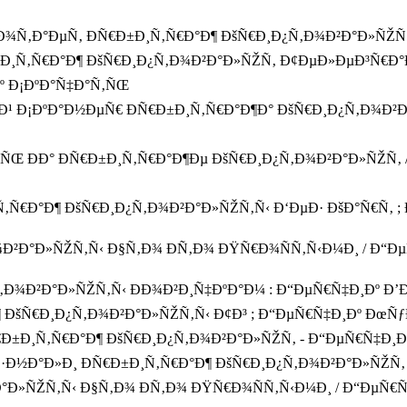
°Ð±Ð¾Ñ‚Ð°ÐµÑ‚ ÐÑ€Ð±Ð¸Ñ‚Ñ€Ð°Ð¶ ÐšÑ€Ð¸Ð¿Ñ‚Ð¾Ð²Ð°Ð»ÑŽ
±Ð¸Ñ‚Ñ€Ð°Ð¶ ÐšÑ€Ð¸Ð¿Ñ‚Ð¾Ð²Ð°Ð»ÑŽÑ‚ Ð¢ÐµÐ»ÐµÐ³Ñ€Ð°Ð
º Ð¡ÐºÐ°Ñ‡Ð°Ñ‚ÑŒ
Ð¹ Ð¡ÐºÐ°Ð½ÐµÑ€ ÐÑ€Ð±Ð¸Ñ‚Ñ€Ð°Ð¶Ð° ÐšÑ€Ð¸Ð¿Ñ‚Ð¾Ð²Ð
 ÐÐ° ÐÑ€Ð±Ð¸Ñ‚Ñ€Ð°Ð¶Ðµ ÐšÑ€Ð¸Ð¿Ñ‚Ð¾Ð²Ð°Ð»ÑŽÑ‚ /
‚Ñ€Ð°Ð¶ ÐšÑ€Ð¸Ð¿Ñ‚Ð¾Ð²Ð°Ð»ÑŽÑ‚Ñ‹ Ð‘ÐµÐ· ÐšÐ°Ñ€Ñ‚ 
¾Ð²Ð°Ð»ÑŽÑ‚Ñ‹ Ð§Ñ‚Ð¾ Ð­Ñ‚Ð¾ ÐŸÑ€Ð¾ÑÑ‚Ñ‹Ð¼Ð¸ / Ð“Ðµ
‚Ð¾Ð²Ð°Ð»ÑŽÑ‚Ñ‹ ÐÐ¾Ð²Ð¸Ñ‡ÐºÐ°Ð¼ : Ð“ÐµÑ€Ñ‡Ð¸Ðº Ð’
Ð¶ ÐšÑ€Ð¸Ð¿Ñ‚Ð¾Ð²Ð°Ð»ÑŽÑ‚Ñ‹ Ð¢Ð³ ; Ð“ÐµÑ€Ñ‡Ð¸Ðº ÐœÑƒ
€Ð±Ð¸Ñ‚Ñ€Ð°Ð¶ ÐšÑ€Ð¸Ð¿Ñ‚Ð¾Ð²Ð°Ð»ÑŽÑ‚ - Ð“ÐµÑ€Ñ‡Ð¸Ð
·Ð½Ð°Ð»Ð¸ ÐÑ€Ð±Ð¸Ñ‚Ñ€Ð°Ð¶ ÐšÑ€Ð¸Ð¿Ñ‚Ð¾Ð²Ð°Ð»ÑŽÑ‚
²Ð°Ð»ÑŽÑ‚Ñ‹ Ð§Ñ‚Ð¾ Ð­Ñ‚Ð¾ ÐŸÑ€Ð¾ÑÑ‚Ñ‹Ð¼Ð¸ / Ð“ÐµÑ