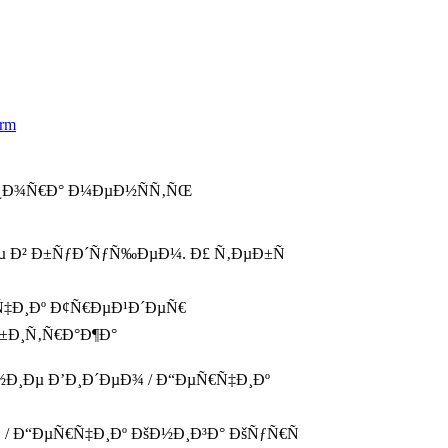
orm
 Ð¿Ð¾Ñ€Ð° Ð¼ÐµÐ½ÑÑ‚ÑŒ
Ðµ Ð² Ð±ÑƒÐ´ÑƒÑ‰ÐµÐ¼. Ð£ Ñ‚ÐµÐ±Ñ
Ñ‡Ð¸Ðº Ð¢Ñ€ÐµÐ¹Ð´ÐµÑ€
Ð±Ð¸Ñ‚Ñ€Ð°Ð¶Ð°
Ð¸Ðµ Ð’Ð¸Ð´ÐµÐ¾ / Ð“ÐµÑ€Ñ‡Ð¸Ðº
/ Ð“ÐµÑ€Ñ‡Ð¸Ðº ÐšÐ½Ð¸Ð³Ð° ÐšÑƒÑ€Ñ