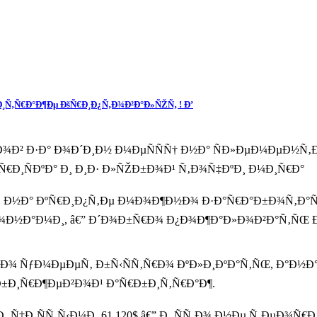
¸Ñ‚Ñ€Ð°Ð¶Ðµ ÐšÑ€Ð¸Ð¿Ñ‚Ð¾Ð²Ð°Ð»ÑŽÑ‚ ! Ð’
Ñ€Ð¾Ð² Ð·Ð° Ð¾Ð´Ð¸Ð½ Ð¼ÐµÑÑÑ† Ð½Ð° ÑÐ»ÐµÐ¼ÐµÐ½Ñ
Ñ€Ð¸ÑÐºÐ° Ð¸ Ð¸Ð· Ð»ÑŽÐ±Ð¾Ð¹ Ñ‚Ð¾Ñ‡ÐºÐ¸ Ð¼Ð¸Ñ€Ð°
‚Ð¾ Ð½Ð° ÐºÑ€Ð¸Ð¿Ñ‚Ðµ Ð¼Ð¾Ð¶Ð½Ð¾ Ð·Ð°Ñ€Ð°Ð±Ð¾Ñ‚Ð
¸Ð¾Ð½Ð°Ð¼Ð¸, â€” Ð´Ð¾Ð±Ñ€Ð¾ Ð¿Ð¾Ð¶Ð°Ð»Ð¾Ð²Ð°Ñ‚ÑŒ
Ñ‚Ð¾ ÑƒÐ¼ÐµÐµÑ‚ Ð±Ñ‹ÑÑ‚Ñ€Ð¾ ÐºÐ»Ð¸ÐºÐ°Ñ‚ÑŒ, Ð°Ð½Ð
 Ð±Ð¸Ñ€Ð¶ÐµÐ²Ð¾Ð¹ Ð°Ñ€Ð±Ð¸Ñ‚Ñ€Ð°Ð¶.
Ñ‡Ð¸ÑÑ‚Ñ‹Ð¼Ð¸ 61,120$ â€” Ð¸ ÑÑ‚Ð¾ Ð½Ðµ Ñ‚ÐµÐ¾Ñ€Ð¸