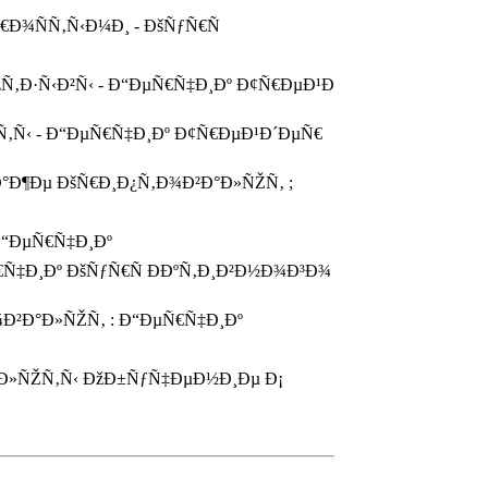
Ð¾ÑÑ‚Ñ‹Ð¼Ð¸ - ÐšÑƒÑ€Ñ
Ñ‚Ð·Ñ‹Ð²Ñ‹ - Ð“ÐµÑ€Ñ‡Ð¸Ðº Ð¢Ñ€ÐµÐ¹Ð
Ñ‚Ñ‹ - Ð“ÐµÑ€Ñ‡Ð¸Ðº Ð¢Ñ€ÐµÐ¹Ð´ÐµÑ€
Ð°Ð¶Ðµ ÐšÑ€Ð¸Ð¿Ñ‚Ð¾Ð²Ð°Ð»ÑŽÑ‚ ;
Ð“ÐµÑ€Ñ‡Ð¸Ðº
€Ñ‡Ð¸Ðº ÐšÑƒÑ€Ñ ÐÐºÑ‚Ð¸Ð²Ð½Ð¾Ð³Ð¾
¾Ð²Ð°Ð»ÑŽÑ‚ : Ð“ÐµÑ€Ñ‡Ð¸Ðº
°Ð»ÑŽÑ‚Ñ‹ ÐžÐ±ÑƒÑ‡ÐµÐ½Ð¸Ðµ Ð¡