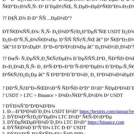
Ñ€Ð°Ð±Ð¾Ñ‚Ñ‹ Ð² Ð´ÐµÐ½ÑŒ, Ñ‚ÐµÐ»ÐµÐ³Ñ€Ð°Ð¼-Ð±Ð¾
?? Ð§Ñ‚Ð¾ Ð·Ð° ÑÑ…ÐµÐ¼Ð°?
ÐŸÑ€Ð¾ÑÑ‚Ð¾: Ñ‚Ñ‹ Ð¿Ð¾ÐºÑƒÐ¿Ð°ÐµÑˆÑŒ USDT Ð¿Ð¾ 
Ð¿Ð»Ð°Ñ‚Ñ„Ð¾Ñ€Ð¼Ðµ. Ð’ÑÑ ÑÑƒÑ‚ÑŒ â€” Ð² Ñ€Ð°Ð±Ð
5â€“10 Ð´Ð½ÐµÐ¹. Ð“Ð»Ð°Ð²Ð½Ð¾Ðµ â€” Ð¿Ð¾Ð½Ð¸Ð¼Ð°Ñ
?? ÐœÑ‹ Ñ‚ÐµÑÑ‚Ð¸Ñ€ÑƒÐµÐ¼ Ð´ÐµÑÑÑ‚ÐºÐ¸ ÑÐ²ÑÐ
Ð»Ð¸Ð¼Ð¸Ñ‚Ñ‹ Ð¸ Ð²Ñ‹ÐºÐ»Ð°Ð´Ñ‹Ð²Ð°ÐµÐ¼ Ð´Ð²Ðµ-Ñ‚Ñ
Ð³Ñ€ÑƒÐ¿Ð¿Ðµ â€” Ñ Ð³Ð°Ð¹Ð´Ð°Ð¼Ð¸ Ð¸ ÐºÐ¾Ð¼Ð¼ÐµÐ
? ÐÐºÑ‚ÑƒÐ°Ð»ÑŒÐ½Ð°Ñ ÑÐ²ÑÐ·ÐºÐ° Ð½Ð° ÑÐµÐ³Ð¾Ð´Ð½Ñ
? USDT > LTC > Binance > Ð¾Ð±Ñ€Ð°Ñ‚Ð½Ð¾ Ð² USDT
? ÐŸÐ¾ÑˆÐ°Ð³Ð¾Ð²Ð¾
1. Ð—Ð°Ð²Ð¾Ð´Ð¸Ð¼ USDT Ð½Ð°
https://bextrix.com/signup?
2. ÐŸÐ¾ÐºÑƒÐ¿Ð°ÐµÐ¼ LTC Ð½Ð° Ñ€Ñ‹Ð½ÐºÐµ
3. ÐŸÐµÑ€ÐµÐ²Ð¾Ð´Ð¸Ð¼ LTC Ð½Ð°
https://binance.com
4. ÐŸÑ€Ð¾Ð´Ð°Ñ‘Ð¼ LTC Ð·Ð° USDT
5. ÐŸÐ¾Ð²Ñ‚Ð¾Ñ€ÑÐµÐ¼ Ñ†Ð¸ÐºÐ»