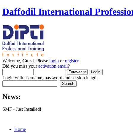
Daffodil International Professio
Welcome,
Guest
. Please
login
or
register
.
Did you miss your
activation email
?
Login with username, password and session length
News:
SMF - Just Installed!
Home