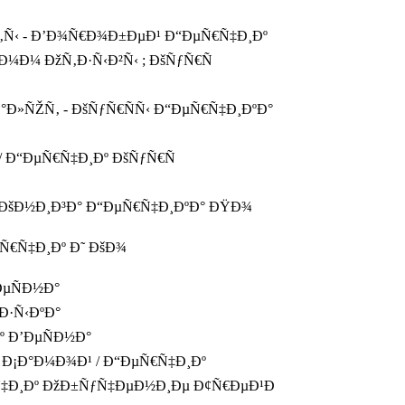
Ñ‚Ñ‹ - Ð’Ð¾Ñ€Ð¾Ð±ÐµÐ¹ Ð“ÐµÑ€Ñ‡Ð¸Ðº
¼Ð¼ ÐžÑ‚Ð·Ñ‹Ð²Ñ‹ ; ÐšÑƒÑ€Ñ
°Ð»ÑŽÑ‚ - ÐšÑƒÑ€ÑÑ‹ Ð“ÐµÑ€Ñ‡Ð¸ÐºÐ°
 Ð“ÐµÑ€Ñ‡Ð¸Ðº ÐšÑƒÑ€Ñ
; ÐšÐ½Ð¸Ð³Ð° Ð“ÐµÑ€Ñ‡Ð¸ÐºÐ° ÐŸÐ¾
Ñ€Ñ‡Ð¸Ðº Ð˜ ÐšÐ¾
ÐµÑÐ½Ð°
Ð·Ñ‹ÐºÐ°
º Ð’ÐµÑÐ½Ð°
 Ð¡Ð°Ð¼Ð¾Ð¹ / Ð“ÐµÑ€Ñ‡Ð¸Ðº
€Ñ‡Ð¸Ðº ÐžÐ±ÑƒÑ‡ÐµÐ½Ð¸Ðµ Ð¢Ñ€ÐµÐ¹Ð