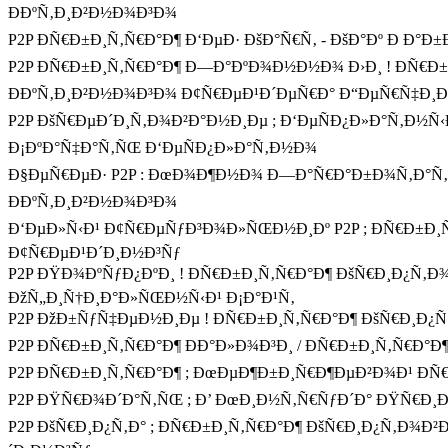
ÐÐºÑ‚Ð¸Ð²Ð½Ð¾Ð³Ð¾
P2P ÐÑ€Ð±Ð¸Ñ‚Ñ€Ð°Ð¶ Ð‘ÐµÐ· ÐšÐ°Ñ€Ñ‚ - ÐšÐ°Ðº Ð Ð
P2P ÐÑ€Ð±Ð¸Ñ‚Ñ€Ð°Ð¶ Ð—Ð°ÐºÐ¾Ð½Ð½Ð¾ Ð›Ð¸ ! ÐÑ€Ð
ÐÐºÑ‚Ð¸Ð²Ð½Ð¾Ð³Ð¾ Ð¢Ñ€ÐµÐ¹Ð´ÐµÑ€Ð° Ð“ÐµÑ€Ñ‡Ð¸Ð
P2P ÐšÑ€ÐµÐ´Ð¸Ñ‚Ð¾Ð²Ð°Ð½Ð¸Ðµ ; Ð‘ÐµÑÐ¿Ð»Ð°Ñ‚Ð½Ñ‹
Ð¡ÐºÐ°Ñ‡Ð°Ñ‚ÑŒ Ð‘ÐµÑÐ¿Ð»Ð°Ñ‚Ð½Ð¾
Ð§ÐµÑ€ÐµÐ· P2P : ÐœÐ¾Ð¶Ð½Ð¾ Ð—Ð°Ñ€Ð°Ð±Ð¾Ñ‚Ð°Ñ‚ÑŒ
ÐÐºÑ‚Ð¸Ð²Ð½Ð¾Ð³Ð¾
Ð‘ÐµÐ»Ñ‹Ð¹ Ð¢Ñ€ÐµÑƒÐ³Ð¾Ð»ÑŒÐ½Ð¸Ðº P2P ; ÐÑ€Ð±Ð¸Ñ
Ð¢Ñ€ÐµÐ¹Ð´Ð¸Ð½Ð³Ñƒ
P2P ÐŸÐ¾ÐºÑƒÐ¿ÐºÐ¸ ! ÐÑ€Ð±Ð¸Ñ‚Ñ€Ð°Ð¶ ÐšÑ€Ð¸Ð¿Ñ‚Ð
ÐžÑ„Ð¸Ñ†Ð¸Ð°Ð»ÑŒÐ½Ñ‹Ð¹ Ð¡Ð°Ð¹Ñ‚
P2P ÐžÐ±ÑƒÑ‡ÐµÐ½Ð¸Ðµ ! ÐÑ€Ð±Ð¸Ñ‚Ñ€Ð°Ð¶ ÐšÑ€Ð¸Ð¿Ñ
P2P ÐÑ€Ð±Ð¸Ñ‚Ñ€Ð°Ð¶ ÐÐ°Ð»Ð¾Ð³Ð¸ / ÐÑ€Ð±Ð¸Ñ‚Ñ€Ð°
P2P ÐÑ€Ð±Ð¸Ñ‚Ñ€Ð°Ð¶ ; ÐœÐµÐ¶Ð±Ð¸Ñ€Ð¶ÐµÐ²Ð¾Ð¹ ÐÑ
P2P ÐŸÑ€Ð¾Ð´Ð°Ñ‚ÑŒ ; Ð’ ÐœÐ¸Ð½Ñ‚Ñ€ÑƒÐ´Ð° ÐŸÑ€Ð¸Ð
P2P ÐšÑ€Ð¸Ð¿Ñ‚Ð° ; ÐÑ€Ð±Ð¸Ñ‚Ñ€Ð°Ð¶ ÐšÑ€Ð¸Ð¿Ñ‚Ð¾Ð