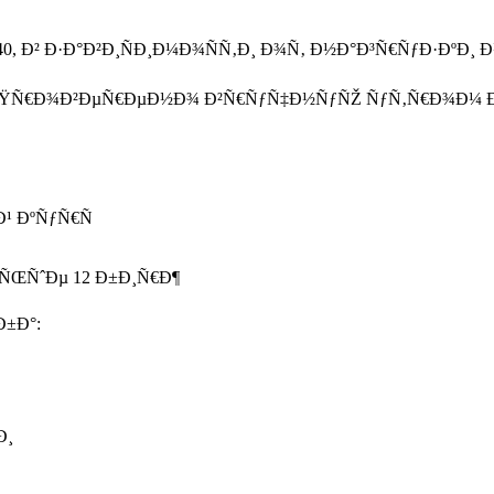
“40, Ð² Ð·Ð°Ð²Ð¸ÑÐ¸Ð¼Ð¾ÑÑ‚Ð¸ Ð¾Ñ‚ Ð½Ð°Ð³Ñ€ÑƒÐ·ÐºÐ¸ 
ƒÑ‚. ÐŸÑ€Ð¾Ð²ÐµÑ€ÐµÐ½Ð¾ Ð²Ñ€ÑƒÑ‡Ð½ÑƒÑŽ ÑƒÑ‚Ñ€Ð¾Ð¼ 
¹ ÐºÑƒÑ€Ñ
ÑŒÑˆÐµ 12 Ð±Ð¸Ñ€Ð¶
Ð±Ð°:
Ð¸