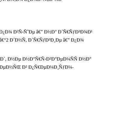
¿Ð¾ Ð²Ñ‹ÑˆÐµ â€” Ð½Ð° Ð´Ñ€ÑƒÐ³Ð¾Ð¹
“2 Ð´Ð½Ñ, Ð´Ñ€ÑƒÐ³Ð¸Ðµ â€” Ð¿Ð¾
¸Ð´, Ð½Ðµ Ð½Ð°Ñ€Ñ‹Ð²Ð°ÐµÐ¼ÑÑ Ð½Ð°
 Ð´ÐµÐ½ÑŒ Ð² Ð¿Ñ€ÐµÐ¼Ð¸ÑƒÐ¼-