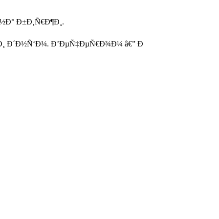
Ð½Ð° Ð±Ð¸Ñ€Ð¶Ð¸.
Ð¸ Ð´Ð½Ñ‘Ð¼. Ð’ÐµÑ‡ÐµÑ€Ð¾Ð¼ â€” Ð