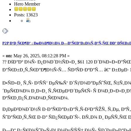
Hero Member
Posts: 13623
P2P Ð‘Ð¸Ñ€Ð¶Ð° : ÐœÐ¾Ð¶Ð½Ð¾ Ð—Ð°Ñ€Ð°Ð±Ð¾Ñ‚Ð°Ñ‚ÑŒ ÐÐ° ÐÑ€Ð±Ð
«
on:
May 26, 2025, 08:12:28 PM »
?? ÐšÐ°Ðº Ð¼Ñ‹ Ð¿Ð¾Ð´Ð½ÑÐ»Ð¸ $61 120 Ð´Ð¾Ð»Ð»Ð°
Ð°Ñ€Ð±Ð¸Ñ‚Ñ€Ð°Ð¶Ð½Ñ‹Ñ… ÑÐ²ÑÐ·ÐºÐ°Ñ… â€” Ð±ÐµÐ· 
Ð•ÑÐ»Ð¸ Ñ‚Ñ‹ Ð²ÑÑ‘ ÐµÑ‰Ñ‘ Ð´ÑƒÐ¼Ð°ÐµÑˆÑŒ, Ñ‡Ñ
´ÐµÑ€Ð¾Ð¼ Ð¸Ð»Ð¸ Ñ‚Ñ€ÐµÐ¹Ð´ÐµÑ€Ñ‹ Ñ Ð¼Ð¸Ð»Ð»Ð
ÐºÑ€Ð¸Ð¿Ñ‚Ð¾Ð¼Ð¸Ñ€Ð¾Ð¼.
Ð¡ÐµÐ³Ð¾Ð´Ð½Ñ Ð·Ð°Ñ€Ð°Ð±Ð°Ñ‚Ñ‹Ð²Ð°ÑŽÑ‚ Ñ‚Ðµ, Ðº
ÑˆÐ°Ñ€Ð¸Ñ‚ÑŒ Ð·Ð° ÑÐ¿Ñ€ÐµÐ´Ñ‹. Ð­Ñ‚Ð¾ Ð¸ ÐµÑÑ‚ÑŒ
Ð—Ð° Ð¿Ñ€Ð¾ÑˆÐ»Ñ‹Ð¹ Ð¼ÐµÑÑÑ† Ð¼Ñ‹ ÑÐ´ÐµÐ»Ð°Ð»Ð¸ 