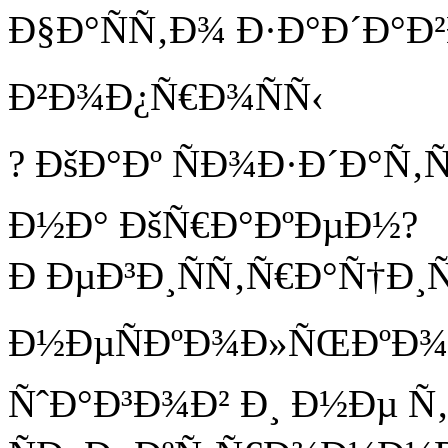
Ð§Ð°ÑÑ‚Ð¾ Ð·Ð°Ð´Ð°Ð
Ð²Ð¾Ð¿Ñ€Ð¾ÑÑ‹
? ÐšÐ°Ðº ÑÐ¾Ð·Ð´Ð°Ñ
Ð½Ð° ÐšÑ€Ð°ÐºÐµÐ½?
Ð ÐµÐ³Ð¸ÑÑ‚Ñ€Ð°Ñ†Ð¸
Ð½ÐµÑÐºÐ¾Ð»ÑŒÐºÐ¾
ÑˆÐ°Ð³Ð¾Ð² Ð¸ Ð½Ðµ 