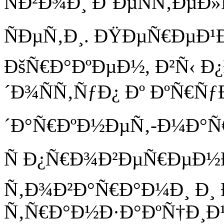
ÑÐ²Ð¾Ð¸ Ð´ÐµÑÑ‚Ðµ
ÑÐµÑ‚Ð¸. ÐŸÐµÑ€ÐµÐ¹Ð
ÐšÑ€Ð°ÐºÐµÐ½, Ð²Ñ‹ Ð
´Ð¾ÑÑ‚ÑƒÐ¿ Ðº ÐºÑ€Ñ
´Ð°Ñ€ÐºÐ½ÐµÑ‚-Ð¼Ð°Ñ
Ñ Ð¿Ñ€Ð¾Ð²ÐµÑ€ÐµÐ
Ñ‚Ð¾Ð²Ð°Ñ€Ð°Ð¼Ð¸ Ð¸
Ñ‚Ñ€Ð°Ð½Ð·Ð°ÐºÑ†Ð¸Ð¹