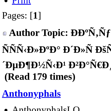
Print
Pages: [
1
]
Author
Topic: ÐÐºÑ‚
ÑÑÑ‹Ð»ÐºÐ° Ð´Ð»Ñ Ðš
´ÐµÐ¶Ð½Ñ‹Ð¹ Ð²Ð°Ñ€
(Read 179 times)
Anthonyphals
AnthonyphalsLO