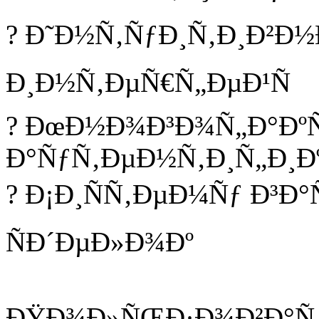
? Ð˜Ð½Ñ‚ÑƒÐ¸Ñ‚Ð¸Ð²Ð
Ð¸Ð½Ñ‚ÐµÑ€Ñ„ÐµÐ¹Ñ
? ÐœÐ½Ð¾Ð³Ð¾Ñ„Ð°Ðº
Ð°ÑƒÑ‚ÐµÐ½Ñ‚Ð¸Ñ„Ð¸Ð
? Ð¡Ð¸ÑÑ‚ÐµÐ¼Ñƒ Ð³
ÑÐ´ÐµÐ»Ð¾Ðº
ÐŸÐ¾Ð»ÑŒÐ·Ð¾Ð²Ð°Ñ‚