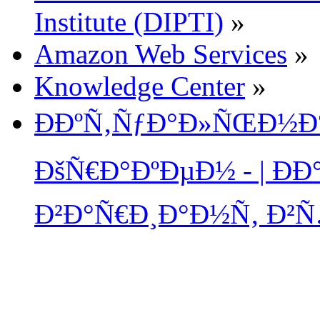
Institute (DIPTI)
»
Amazon Web Services
»
Knowledge Center
»
ÐÐºÑ‚ÑƒÐ°Ð»ÑŒÐ½Ð°Ñ
ÐšÑ€Ð°ÐºÐµÐ½ - | Ð
Ð²Ð°Ñ€Ð¸Ð°Ð½Ñ‚ Ð²