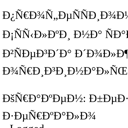
Ð¿Ñ€Ð¾Ñ„ÐµÑÑÐ¸Ð¾Ð
Ð¡ÑÑ‹Ð»ÐºÐ¸ Ð½Ð° ÑÐ
Ð²ÑÐµÐ³Ð´Ð° Ð´Ð¾Ð»Ð
Ð¾Ñ€Ð¸Ð³Ð¸Ð½Ð°Ð»ÑŒ
ÐšÑ€Ð°ÐºÐµÐ½: Ð±ÐµÐ
Ð·ÐµÑ€ÐºÐ°Ð»Ð¾