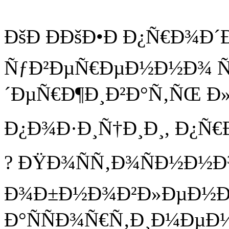
ÐšÐ ÐÐšÐ•Ð Ð¿Ñ€Ð¾Ð
ÑƒÐ²ÐµÑ€ÐµÐ½Ð½Ð¾ 
´ÐµÑ€Ð¶Ð¸Ð²Ð°Ñ‚ÑŒ Ð»
Ð¿Ð¾Ð·Ð¸Ñ†Ð¸Ð¸, Ð¿Ñ€Ð
? ÐŸÐ¾ÑÑ‚Ð¾ÑÐ½Ð½
Ð¾Ð±Ð½Ð¾Ð²Ð»ÐµÐ½Ð
Ð°ÑÑÐ¾Ñ€Ñ‚Ð¸Ð¼ÐµÐ