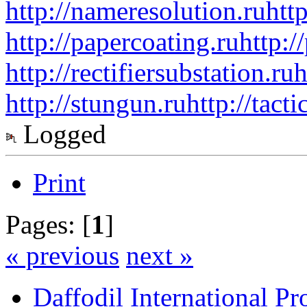
http://nameresolution.ru
htt
http://papercoating.ru
http:/
http://rectifiersubstation.ru
h
http://stungun.ru
http://tact
Logged
Print
Pages: [
1
]
« previous
next »
Daffodil International Pr