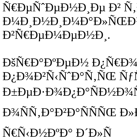
Ñ€ÐµÑˆÐµÐ½Ð¸Ðµ Ð² Ñ
Ð¼Ð¸Ð½Ð¸Ð¼Ð°Ð»ÑŒÐ
Ð²Ñ€ÐµÐ¼ÐµÐ½Ð¸.
ÐšÑ€Ð°ÐºÐµÐ½ Ð¿Ñ€Ð
Ð¿Ð¾Ð²Ñ‹ÑˆÐ°Ñ‚ÑŒ Ñ
Ð±ÐµÐ·Ð¾Ð¿Ð°ÑÐ½Ð¾Ñ
Ð¾ÑÑ‚Ð°Ð²Ð°ÑÑÑŒ Ð
Ñ€Ñ‹Ð½ÐºÐ° Ð´Ð»Ñ