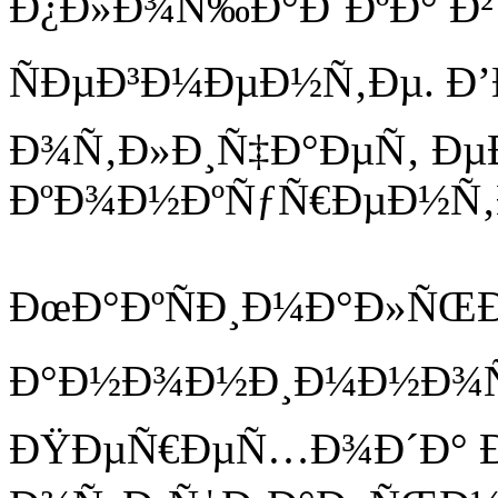
Ð¿Ð»Ð¾Ñ‰Ð°Ð´ÐºÐ° Ð²
ÑÐµÐ³Ð¼ÐµÐ½Ñ‚Ðµ. Ð
Ð¾Ñ‚Ð»Ð¸Ñ‡Ð°ÐµÑ‚ Ðµ
ÐºÐ¾Ð½ÐºÑƒÑ€ÐµÐ½Ñ‚
ÐœÐ°ÐºÑÐ¸Ð¼Ð°Ð»ÑŒÐ
Ð°Ð½Ð¾Ð½Ð¸Ð¼Ð½Ð¾Ñ
ÐŸÐµÑ€ÐµÑ…Ð¾Ð´Ð° 