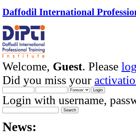
Daffodil International Professio
Welcome,
Guest
. Please
lo
Did you miss your
activati
Login with username, passw
News: