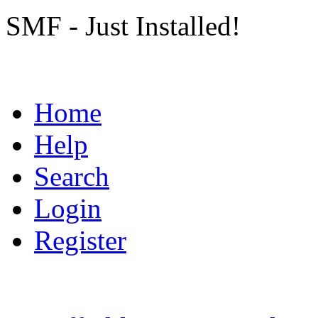
SMF - Just Installed!
Home
Help
Search
Login
Register