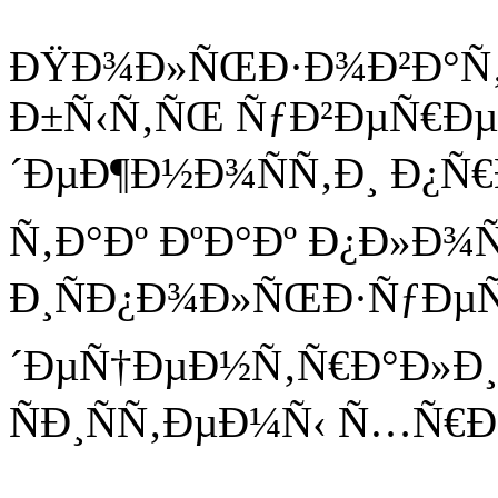
ÐŸÐ¾Ð»ÑŒÐ·Ð¾Ð²Ð°Ñ‚
Ð±Ñ‹Ñ‚ÑŒ ÑƒÐ²ÐµÑ€Ðµ
´ÐµÐ¶Ð½Ð¾ÑÑ‚Ð¸ Ð¿Ñ
Ñ‚Ð°Ðº ÐºÐ°Ðº Ð¿Ð»Ð¾
Ð¸ÑÐ¿Ð¾Ð»ÑŒÐ·ÑƒÐµÑ
´ÐµÑ†ÐµÐ½Ñ‚Ñ€Ð°Ð»Ð
ÑÐ¸ÑÑ‚ÐµÐ¼Ñ‹ Ñ…Ñ€Ð