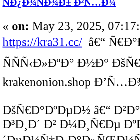
ÑÐ¿Ð¾ÑÐ¾Ð± Ð²Ñ…Ð¾
«
on:
May 23, 2025, 07:17
https://kra31.cc/
â€“ Ñ€Ð°
ÑÑÑ‹Ð»ÐºÐ° Ð½Ð° ÐšÑ
krakenonion.shop Ð’Ñ…Ð
ÐšÑ€Ð°ÐºÐµÐ½ â€“ Ð²Ð
Ð³Ð¸Ð´ Ð² Ð¼Ð¸Ñ€Ðµ Ð
´ÐµÐ½Ñ†Ð¸Ð°Ð»ÑŒÐ½Ñ