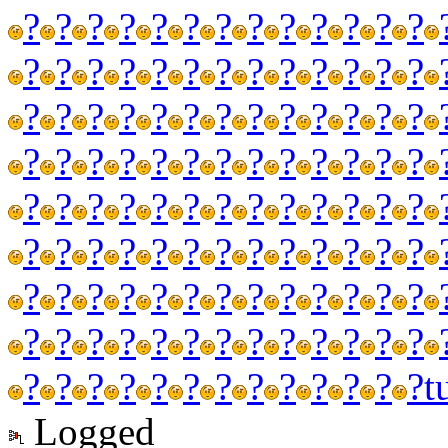
?
?
?
?
?
?
?
?
?
?
?
?
?
?
?
?
?
?
?
?
?
?
?
?
?
?
?
?
?
?
?
?
?
?
?
?
?
?
?
?
?
?
?
?
?
?
?
?
?
?
?
?
?
?
?
?
?
?
?
?
?
?
?
?
?
?
?
?
?
?
?
?
?
?
?
?
?
?
?
?
?
?
?
?
?
?
?
?
?
?
?
?
?
?
?
?
?
?
?
?
?
?
?
?
?
?
?
?
?
?
?
?
?
?
?
?
?
t
Logged