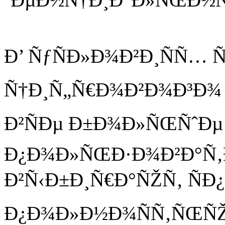
Ð’ ÑƒÑÐ»Ð¾Ð²Ð¸ÑÑ…
Ñ†Ð¸Ñ„Ñ€Ð¾Ð²Ð¾Ð³Ð¾
Ð²ÑÐµ Ð±Ð¾Ð»ÑŒÑˆÐµ
Ð¿Ð¾Ð»ÑŒÐ·Ð¾Ð²Ð°Ñ‚
Ð²Ñ‹Ð±Ð¸Ñ€Ð°ÑŽÑ‚ ÑÐ
Ð¿Ð¾Ð»Ð½Ð¾ÑÑ‚ÑŒÑ