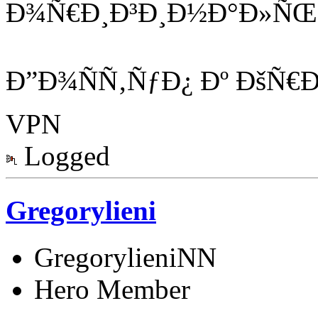
Ð¾Ñ€Ð¸Ð³Ð¸Ð½Ð°Ð»ÑŒ
Ð”Ð¾ÑÑ‚ÑƒÐ¿ Ðº ÐšÑ€
VPN
Logged
Gregorylieni
GregorylieniNN
Hero Member