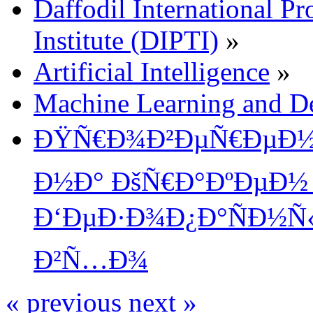
Daffodil International Pr
Institute (DIPTI)
»
Artificial Intelligence
»
Machine Learning and D
ÐŸÑ€Ð¾Ð²ÐµÑ€ÐµÐ½Ð½
Ð½Ð° ÐšÑ€Ð°ÐºÐµÐ½ -
Ð‘ÐµÐ·Ð¾Ð¿Ð°ÑÐ½Ñ‹
Ð²Ñ…Ð¾
« previous
next »