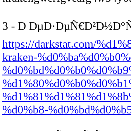
3 - Ð ÐµÐ·ÐµÑ€Ð²Ð½Ð°Ñ
https://darkstat.com/%
kraken-%d0%ba%d0%b0%
%d0%bd%d0%b0%d0%b9
%d1%80%d0%b0%d0%b1
%d1%81%d1%81%d1%8b
%d0%b8-%d0%bd%d0%b5