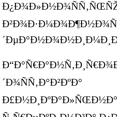
Ð¿Ð¾Ð»Ð½Ð¾ÑÑ‚ÑŒÑŽ 
Ð²Ð¾Ð·Ð¼Ð¾Ð¶Ð½Ð¾Ñ
´ÐµÐ°Ð½Ð¾Ð½Ð¸Ð¼Ð¸Ð·
Ð“Ð°Ñ€Ð°Ð½Ñ‚Ð¸Ñ€Ð¾Ð
´Ð¾ÑÑ‚Ð°Ð²ÐºÐ°
Ð£Ð½Ð¸ÐºÐ°Ð»ÑŒÐ½Ð°Ñ