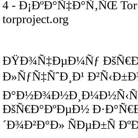
4 - Ð¡ÐºÐ°Ñ‡Ð°Ñ‚ÑŒ Tor 
torproject.org
ÐŸÐ¾Ñ‡ÐµÐ¼Ñƒ ÐšÑ€Ð
Ð»ÑƒÑ‡ÑˆÐ¸Ð¹ Ð²Ñ‹Ð±Ð
Ð°Ð½Ð¾Ð½Ð¸Ð¼Ð½Ñ‹Ñ
ÐšÑ€Ð°ÐºÐµÐ½ Ð·Ð°Ñ
´Ð¾Ð²Ð°Ð» ÑÐµÐ±Ñ Ðº