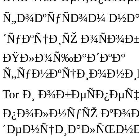
Ñ„Ð¾ÐºÑƒÑÐ¾Ð¼ Ð½Ð
´ÑƒÐºÑ†Ð¸ÑŽ Ð¾ÑÐ¾Ð±
ÐŸÐ»Ð¾Ñ‰Ð°Ð´ÐºÐ°
Ñ„ÑƒÐ½ÐºÑ†Ð¸Ð¾Ð½Ð¸Ñ
Tor Ð¸ Ð¾Ð±ÐµÑÐ¿ÐµÑ
Ð¿Ð¾Ð»Ð½ÑƒÑŽ ÐºÐ¾Ð
´ÐµÐ½Ñ†Ð¸Ð°Ð»ÑŒÐ½Ð¾