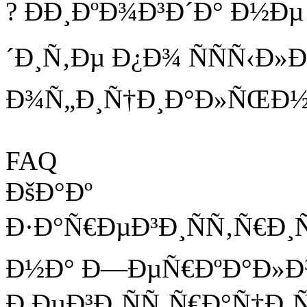
? ÐÐ¸ÐºÐ¾Ð³Ð´Ð° Ð½
´Ð¸Ñ‚Ðµ Ð¿Ð¾ ÑÑÑ‹Ð»
Ð¾Ñ„Ð¸Ñ†Ð¸Ð°Ð»ÑŒÐ½
FAQ
ÐšÐ°Ðº
Ð·Ð°Ñ€ÐµÐ³Ð¸ÑÑ‚Ñ€Ð¸
Ð½Ð° Ð—ÐµÑ€ÐºÐ°Ð»Ð
Ð ÐµÐ³Ð¸ÑÑ‚Ñ€Ð°Ñ†Ð¸Ñ