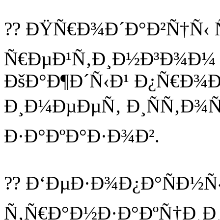
?? ÐŸÑ€Ð¾Ð´Ð°Ð²Ñ†Ñ‹ Ñ
Ñ€ÐµÐ¹Ñ‚Ð¸Ð½Ð³Ð¾Ð¼
ÐšÐ°Ð¶Ð´Ñ‹Ð¹ Ð¿Ñ€Ð¾Ð
Ð¸Ð¼ÐµÐµÑ‚ Ð¸ÑÑ‚Ð¾
Ð·Ð°ÐºÐ°Ð·Ð¾Ð².
?? Ð‘ÐµÐ·Ð¾Ð¿Ð°ÑÐ½Ñ
Ñ‚Ñ€Ð°Ð½Ð·Ð°ÐºÑ†Ð¸Ð