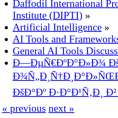
Daffodil International Pr
Institute (DIPTI)
»
Artificial Intelligence
»
AI Tools and Framework
General AI Tools Discuss
Ð—ÐµÑ€ÐºÐ°Ð»Ð¾ Ðš
Ð¾Ñ„Ð¸Ñ†Ð¸Ð°Ð»ÑŒÐ½Ð
ÐšÐ°Ðº Ð·Ð°Ð¹Ñ‚Ð¸ Ð²
« previous
next »