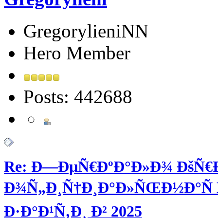
GregorylieniNN
Hero Member
Posts: 442688
Re: Ð—ÐµÑ€ÐºÐ°Ð»Ð¾ ÐšÑ€
Ð¾Ñ„Ð¸Ñ†Ð¸Ð°Ð»ÑŒÐ½Ð°Ñ Ñ
Ð·Ð°Ð¹Ñ‚Ð¸ Ð² 2025