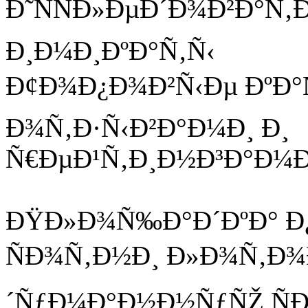
Ð˜ÑÑÐ»ÐµÐ´Ð¾Ð²Ð°Ñ
Ð¸Ð¼Ð¸ÐºÐ°Ñ‚Ñ‹
Ð¢Ð¾Ð¿Ð¾Ð²Ñ‹Ðµ ÐºÐ°Ñ
Ð¾Ñ‚Ð·Ñ‹Ð²Ð°Ð¼Ð¸ Ð¸
Ñ€ÐµÐ¹Ñ‚Ð¸Ð½Ð³Ð°Ð¼Ð
ÐŸÐ»Ð¾Ñ‰Ð°Ð´ÐºÐ° Ð
ÑÐ¾Ñ‚Ð½Ð¸ Ð»Ð¾Ñ‚Ð¾
´ÑƒÐ¼Ð°Ð½Ð½ÑƒÑŽ ÑÐ