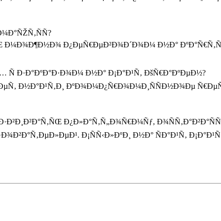
¼Ð°ÑŽÑ‚ÑÑ?
Ñ‚ÑŒ Ð¼Ð¾Ð¶Ð½Ð¾ Ð¿ÐµÑ€ÐµÐ²Ð¾Ð´Ð¾Ð¼ Ð½Ð° ÐºÐ°Ñ€Ñ
 Ñ Ð·Ð°ÐºÐ°Ð·Ð¾Ð¼ Ð½Ð° Ð¡Ð°Ð¹Ñ‚ ÐšÑ€Ð°ÐºÐµÐ½?
ÐµÑ‚ Ð½Ð°Ð¹Ñ‚Ð¸ ÐºÐ¾Ð¼Ð¿Ñ€Ð¾Ð¼Ð¸ÑÑÐ½Ð¾Ðµ Ñ€Ðµ
Ð·Ð²Ð¸Ð²Ð°Ñ‚ÑŒ Ð¿Ð»Ð°Ñ‚Ñ„Ð¾Ñ€Ð¼Ñƒ, Ð¾ÑÑ‚Ð°Ð²Ð°Ñ
²Ð°Ñ‚ÐµÐ»ÐµÐ¹. Ð¡ÑÑ‹Ð»ÐºÐ¸ Ð½Ð° ÑÐ°Ð¹Ñ‚ Ð¡Ð°Ð¹Ñ‚