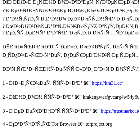
ÐšÐ ÐÐšÐ•Ð Ð¿Ñ€Ð¾Ð´Ð¾Ð»Ð¶Ð°ÐµÑ‚ ÑƒÐ²ÐµÑ€ÐµÐ½Ð½
? Ð ÐµÐ³ÑƒÐ»ÑÑ€Ð½Ð¾Ðµ Ð¿Ð¾Ð¿Ð¾Ð»Ð½ÐµÐ½Ð¸Ðµ Ð
? Ð˜Ð½Ñ‚ÑƒÐ¸Ñ‚Ð¸Ð²Ð½Ð¾ Ð¿Ð¾Ð½ÑÑ‚Ð½Ñ‹Ð¹ Ð¸Ð½Ñ‚Ð
? ÐœÐ½Ð¾Ð³Ð¾Ñ„Ð°ÐºÑ‚Ð¾Ñ€Ð½ÑƒÑŽ Ð°ÑƒÑ‚ÐµÐ½Ñ‚Ð¸
? Ð¡Ð¸ÑÑ‚ÐµÐ¼Ñƒ Ð³Ð°Ñ€Ð°Ð½Ñ‚Ð¸Ð¹Ð½Ñ‹Ñ… ÑÐ´ÐµÐ»
ÐŸÐ¾Ð»ÑŒÐ·Ð¾Ð²Ð°Ñ‚ÐµÐ»Ð¸ Ð¼Ð¾Ð³ÑƒÑ‚ Ð±Ñ‹Ñ‚ÑŒ Ñƒ
Ð¸ÑÐ¿Ð¾Ð»ÑŒÐ·ÑƒÐµÑ‚ Ð¿ÐµÑ€ÐµÐ´Ð¾Ð²Ñ‹Ðµ Ñ‚ÐµÑ…
ÐÐºÑ‚ÑƒÐ°Ð»ÑŒÐ½Ñ‹Ðµ ÑÑÑ‹Ð»ÐºÐ¸ Ð´Ð»Ñ Ð´Ð¾ÑÑ‚Ñ
1 - ÐšÐ»Ð¸Ñ€Ð½ÐµÑ‚ ÑÑÑ‹Ð»ÐºÐ° â€“
https://kra31.cc/
2 - ÐžÐ½Ð¸Ð¾Ð½ ÑÑÑ‹Ð»ÐºÐ° â€“ krakengwerfgvearg4w54y6ui78
3 - Ð ÐµÐ·ÐµÑ€Ð²Ð½Ð°Ñ ÑÑÑ‹Ð»ÐºÐ° â€“
https://trustmarket.
4 - Ð¡ÐºÐ°Ñ‡Ð°Ñ‚ÑŒ Tor Browser â€“ torproject.org