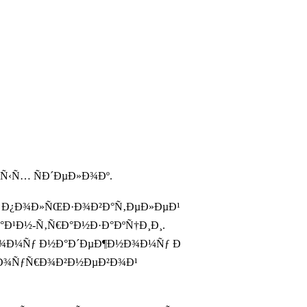
Ñ‹Ñ… ÑÐ´ÐµÐ»Ð¾Ðº.
µ Ð¿Ð¾Ð»ÑŒÐ·Ð¾Ð²Ð°Ñ‚ÐµÐ»ÐµÐ¹
Ð¹Ð½-Ñ‚Ñ€Ð°Ð½Ð·Ð°ÐºÑ†Ð¸Ð¸.
°Ð¼Ð¾Ð¼Ñƒ Ð½Ð°Ð´ÐµÐ¶Ð½Ð¾Ð¼Ñƒ Ð
Ð³Ð¾ÑƒÑ€Ð¾Ð²Ð½ÐµÐ²Ð¾Ð¹