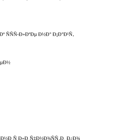
 ÑÑÑ‹Ð»ÐºÐµ Ð½Ð° Ð¡Ð°Ð¹Ñ‚
ÐµÐ½
µÐ½Ð¸Ñ Ð»Ð¸Ñ‡Ð½Ð¾ÑÑ‚Ð¸ Ð¿Ð¾