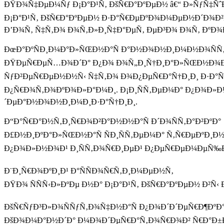
ÐŸÐ¾Ñ‡ÐµÐ¼Ñƒ Ð¡Ð°Ð¹Ñ‚ ÐšÑ€Ð°ÐºÐµÐ½ â€“ Ð»ÑƒÑ‡Ñ
Ð¡Ð°Ð¹Ñ‚ ÐšÑ€Ð°ÐºÐµÐ½ Ð·Ð°Ñ€ÐµÐºÐ¾Ð¼ÐµÐ½Ð´Ð¾Ð²Ð°
Ð’Ð¾Ñ‚ Ñ‡Ñ‚Ð¾ Ð¾Ñ‚Ð»Ð¸Ñ‡Ð°ÐµÑ‚ ÐµÐ³Ð¾ Ð¾Ñ‚ ÐºÐ
ÐœÐ°ÐºÑÐ¸Ð¼Ð°Ð»ÑŒÐ½Ð°Ñ Ð°Ð½Ð¾Ð½Ð¸Ð¼Ð½Ð¾ÑÑ
ÐŸÐµÑ€ÐµÑ…Ð¾Ð´Ð° Ð¿Ð¾ Ð¾Ñ„Ð¸Ñ†Ð¸Ð°Ð»ÑŒÐ½Ð¾Ð¹ Ñ
ÑƒÐ²ÐµÑ€ÐµÐ½Ð½Ñ‹ Ñ‡Ñ‚Ð¾ Ð¾Ð¿ÐµÑ€Ð°Ñ†Ð¸Ð¸ Ð·Ð°
Ð¿Ñ€Ð¾Ñ‚Ð¾ÐºÐ¾Ð»Ð°Ð¼Ð¸. Ð¡Ð¸ÑÑ‚ÐµÐ¼Ð° Ð¿Ð¾Ð»Ð
´ÐµÐ°Ð½Ð¾Ð½Ð¸Ð¼Ð¸Ð·Ð°Ñ†Ð¸Ð¸.
Ð“Ð°Ñ€Ð°Ð½Ñ‚Ð¸Ñ€Ð¾Ð²Ð°Ð½Ð½Ð°Ñ Ð´Ð¾ÑÑ‚Ð°Ð²ÐºÐ°
Ð£Ð½Ð¸ÐºÐ°Ð»ÑŒÐ½Ð°Ñ ÑÐ¸ÑÑ‚ÐµÐ¼Ð° Ñ‚Ñ€ÐµÐºÐ¸Ð
Ð¿Ð¾Ð»Ð½Ð¾Ð¹ Ð¸ÑÑ‚Ð¾Ñ€Ð¸ÐµÐ¹ Ð¿ÐµÑ€ÐµÐ¼ÐµÑ‰Ð
Ð¨Ð¸Ñ€Ð¾ÐºÐ¸Ð¹ Ð°ÑÑÐ¾Ñ€Ñ‚Ð¸Ð¼ÐµÐ½Ñ‚
ÐŸÐ¾ ÑÑÑ‹Ð»ÐºÐµ Ð½Ð° Ð¡Ð°Ð¹Ñ‚ ÐšÑ€Ð°ÐºÐµÐ½ Ð²Ñ‹
ÐšÑ€ÑƒÐ³Ð»Ð¾ÑÑƒÑ‚Ð¾Ñ‡Ð½Ð°Ñ Ð¿Ð¾Ð´Ð´ÐµÑ€Ð¶ÐºÐ
ÐšÐ¾Ð¼Ð°Ð½Ð´Ð° Ð¼Ð¾Ð´ÐµÑ€Ð°Ñ‚Ð¾Ñ€Ð¾Ð² Ñ€Ð°Ð±Ð¾