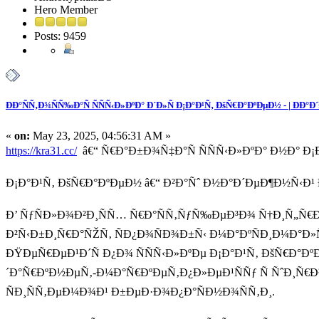
Hero Member
Posts: 9459
ÐÐ°ÑÑ‚Ð¾ÑÑ‰Ð°Ñ ÑÑÑ‹Ð»ÐºÐ° Ð´Ð»Ñ Ð¡Ð°Ð¹Ñ‚ ÐšÑ€Ð°ÐºÐµÐ½ - | ÐÐ
«
on:
May 23, 2025, 04:56:31 AM »
https://kra31.cc/
â€“ Ñ€Ð°Ð±Ð¾Ñ‡Ð°Ñ ÑÑÑ‹Ð»ÐºÐ° Ð½Ð° Ð¡Ð
Ð¡Ð°Ð¹Ñ‚ ÐšÑ€Ð°ÐºÐµÐ½ â€“ Ð²Ð°Ñˆ Ð½Ð°Ð´ÐµÐ¶Ð½Ñ‹Ð
Ð’ ÑƒÑÐ»Ð¾Ð²Ð¸ÑÑ… Ñ€Ð°ÑÑ‚ÑƒÑ‰ÐµÐ³Ð¾ Ñ†Ð¸Ñ„Ñ
Ð²Ñ‹Ð±Ð¸Ñ€Ð°ÑŽÑ‚ ÑÐ¿Ð¾ÑÐ¾Ð±Ñ‹ Ð¼Ð°ÐºÑÐ¸Ð¼Ð°Ð
ÐŸÐµÑ€ÐµÐ¹Ð´Ñ Ð¿Ð¾ ÑÑÑ‹Ð»ÐºÐµ Ð¡Ð°Ð¹Ñ‚ ÐšÑ€Ð°
´Ð°Ñ€ÐºÐ½ÐµÑ‚-Ð¼Ð°Ñ€ÐºÐµÑ‚Ð¿Ð»ÐµÐ¹ÑÑƒ Ñ ÑˆÐ¸
ÑÐ¸ÑÑ‚ÐµÐ¼Ð¾Ð¹ Ð±ÐµÐ·Ð¾Ð¿Ð°ÑÐ½Ð¾ÑÑ‚Ð¸.