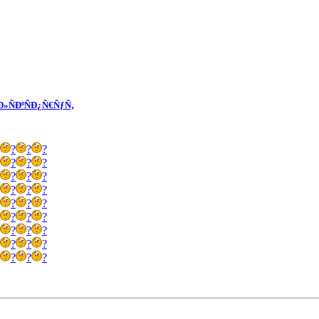
‘Ð»ÑÐºÑÐ¿Ñ€ÑƒÑ‚
?
?
?
?
?
?
?
?
?
?
?
?
?
?
?
?
?
?
?
?
?
?
?
?
?
?
?