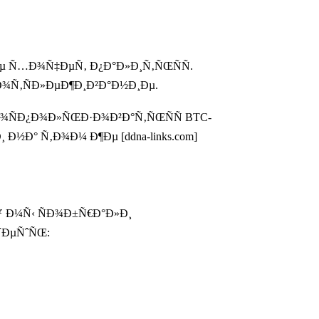
µ Ñ…Ð¾Ñ‡ÐµÑ‚ Ð¿Ð°Ð»Ð¸Ñ‚ÑŒÑÑ.
¾Ñ‚ÑÐ»ÐµÐ¶Ð¸Ð²Ð°Ð½Ð¸Ðµ.
¾ÑÐ¿Ð¾Ð»ÑŒÐ·Ð¾Ð²Ð°Ñ‚ÑŒÑÑ BTC-
Ð° Ñ‚Ð¾Ð¼ Ð¶Ðµ [ddna-links.com]
ƒ Ð¼Ñ‹ ÑÐ¾Ð±Ñ€Ð°Ð»Ð¸
Ð´ÐµÑˆÑŒ: