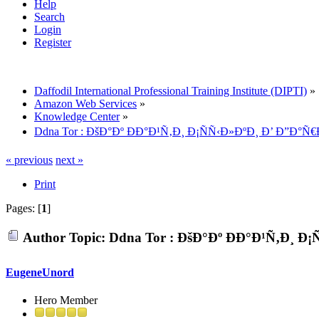
Help
Search
Login
Register
Daffodil International Professional Training Institute (DIPTI)
»
Amazon Web Services
»
Knowledge Center
»
Ddna Tor : ÐšÐ°Ðº ÐÐ°Ð¹Ñ‚Ð¸ Ð¡ÑÑ‹Ð»ÐºÐ¸ Ð’ Ð”Ð°
« previous
next »
Print
Pages: [
1
]
Author
Topic: Ddna Tor : ÐšÐ°Ðº ÐÐ°Ð¹Ñ‚Ð¸ Ð
EugeneUnord
Hero Member