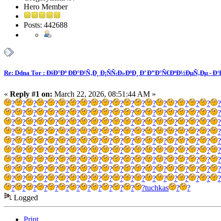
Hero Member
Posts: 442688
Re: Ddna Tor : ÐšÐ°Ðº ÐÐ°Ð¹Ñ‚Ð¸ Ð¡ÑÑ‹Ð»ÐºÐ¸ Ð’ Ð”Ð°Ñ€ÐºÐ½ÐµÑ‚Ðµ - Ð
«
Reply #1 on:
March 22, 2026, 08:51:44 AM »
?
?
?
?
?
?
?
?
?
?
?
?
?
?
?
?
?
?
?
?
?
?
?
?
?
?
?
?
?
?
?
?
?
?
?
?
?
?
?
?
?
?
?
?
?
?
?
?
?
?
?
?
?
?
?
?
?
?
?
?
?
?
?
?
?
?
?
?
?
?
?
?
?
?
?
?
?
?
?
?
?
?
?
?
?
?
?
?
?
?
?
?
?
?
?
?
?
?
?
?
?
?
?
?
?
?
?
?
?
?
?
?
?
?
?
?
?
?
?
?
?
?
?
?
?
?
?
?
?
?
?
?
?
?
?
?
?
?
?
?
?
?
?
?
?
?
?
?
?
?
?
?
?
?
?
?
?
?
?
?
?
?
?
?
?
?
?
?
?
?
?
?
?
?
?
?
?
?
?
?
?
?
?
?
?
?
?
?
?
?
?
?
?
tuchkas
?
?
Logged
Print