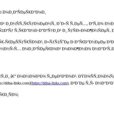
½ Ð¼Ð¸ÐºÑÐµÑ€Ð°Ð¼Ð¸
Ð¹ Ð¸Ð½ÑÑ‚Ñ€ÑƒÐ¼ÐµÐ½Ñ‚ Ð´Ð»Ñ Ñ‚ÐµÑ…, ÐºÑ‚Ð¾ Ð½Ð
ÐºÑƒ Ñ‚Ñ€Ð°Ð½Ð·Ð°ÐºÑ†Ð¸Ð¹ Ð¸ ÑƒÑÐ»Ð¾Ð¶Ð½ÑÐµÑ‚ Ð
-Ñ€ÐµÑÑƒÑ€ÑÐ¾Ð², Ð»ÑƒÑ‡ÑˆÐµ Ð·Ð°Ñ€Ð°Ð½ÐµÐµ Ð²Ð
Ð½Ð½Ñ‹Ñ… Ð¼Ð¸ÐºÑÐµÑ€Ð¾Ð² Ð¼Ð¾Ð¶Ð½Ð¾ Ð½Ð°Ð¹Ñ‚Ð¸ Ð½
ÑÑ‚Ð¸ â€” Ð¼Ð½Ð¾Ð³Ð¾ Ñ„ÐµÐ¹ÐºÐ¾Ð². ÐŸÐ¾ÑÑ‚Ð¾Ð¼Ñ
ddna-links.com](
https://ddna-links.com
), Ð³Ð´Ðµ Ñ‚Ñ‹ Ð½Ð°Ð¹
Ñ€Ð¸ÑÐ¼;