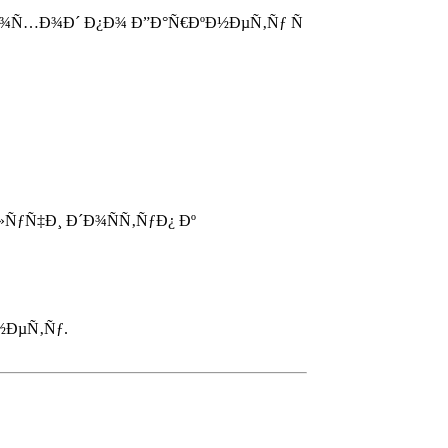
¿Ð¾Ñ…Ð¾Ð´ Ð¿Ð¾ Ð”Ð°Ñ€ÐºÐ½ÐµÑ‚Ñƒ Ñ
»ÑƒÑ‡Ð¸ Ð´Ð¾ÑÑ‚ÑƒÐ¿ Ðº
Ð½ÐµÑ‚Ñƒ.