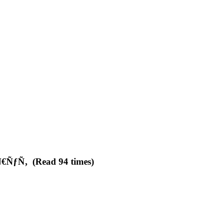
€ÑƒÑ‚ (Read 94 times)