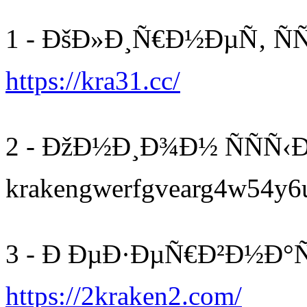
1 - ÐšÐ»Ð¸Ñ€Ð½ÐµÑ‚ ÑÑ
https://kra31.cc/
2 - ÐžÐ½Ð¸Ð¾Ð½ ÑÑÑ‹Ð
krakengwerfgvearg4w54y6ui
3 - Ð ÐµÐ·ÐµÑ€Ð²Ð½Ð°Ñ
https://2kraken2.com/