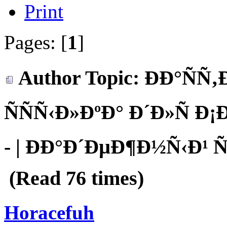
Print
Pages: [
1
]
Author
Topic: ÐÐ°ÑÑ
ÑÑÑ‹Ð»ÐºÐ° Ð´Ð»Ñ Ð
- | ÐÐ°Ð´ÐµÐ¶Ð½Ñ‹Ð¹ 
(Read 76 times)
Horacefuh