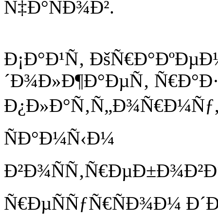
Ñ‡Ð°ÑÐ¾Ð².
Ð¡Ð°Ð¹Ñ‚ ÐšÑ€Ð°ÐºÐµ
´Ð¾Ð»Ð¶Ð°ÐµÑ‚ Ñ€Ð°Ð
Ð¿Ð»Ð°Ñ‚Ñ„Ð¾Ñ€Ð¼Ñƒ, 
ÑÐ°Ð¼Ñ‹Ð¼
Ð²Ð¾ÑÑ‚Ñ€ÐµÐ±Ð¾Ð²
Ñ€ÐµÑÑƒÑ€ÑÐ¾Ð¼ Ð´Ð