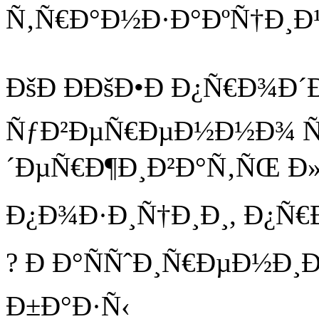
Ñ‚Ñ€Ð°Ð½Ð·Ð°ÐºÑ†Ð¸Ð¹
ÐšÐ ÐÐšÐ•Ð Ð¿Ñ€Ð¾Ð
ÑƒÐ²ÐµÑ€ÐµÐ½Ð½Ð¾ 
´ÐµÑ€Ð¶Ð¸Ð²Ð°Ñ‚ÑŒ Ð»
Ð¿Ð¾Ð·Ð¸Ñ†Ð¸Ð¸, Ð¿Ñ€Ð
? Ð Ð°ÑÑˆÐ¸Ñ€ÐµÐ½Ð
Ð±Ð°Ð·Ñ‹