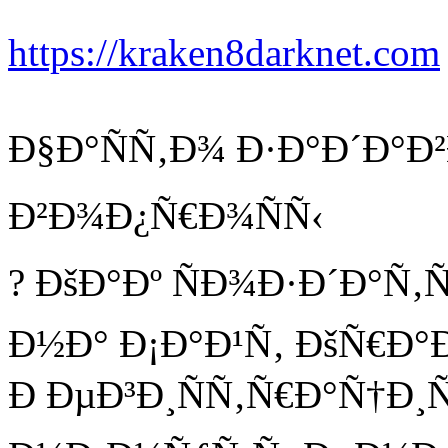
https://kraken8darknet.com
Ð§Ð°ÑÑ‚Ð¾ Ð·Ð°Ð´Ð°Ð
Ð²Ð¾Ð¿Ñ€Ð¾ÑÑ‹
? ÐšÐ°Ðº ÑÐ¾Ð·Ð´Ð°Ñ
Ð½Ð° Ð¡Ð°Ð¹Ñ‚ ÐšÑ€Ð°
Ð ÐµÐ³Ð¸ÑÑ‚Ñ€Ð°Ñ†Ð¸