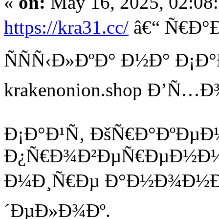
«
on:
May 16, 2025, 02:08
https://kra31.cc/
â€“ Ñ€Ð°
ÑÑÑ‹Ð»ÐºÐ° Ð½Ð° Ð¡Ð
krakenonion.shop Ð’Ñ…Ð
Ð¡Ð°Ð¹Ñ‚ ÐšÑ€Ð°ÐºÐµÐ½
Ð¿Ñ€Ð¾Ð²ÐµÑ€ÐµÐ½Ð½Ñ
Ð¼Ð¸Ñ€Ðµ Ð°Ð½Ð¾Ð½Ð
´ÐµÐ»Ð¾Ðº.