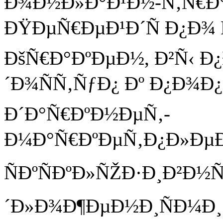
Ð¾Ð½Ð»Ð°Ð¹Ð½-Ñ‚Ñ€Ð°
ÐŸÐµÑ€ÐµÐ¹Ð´Ñ Ð¿Ð¾ Ñ
ÐšÑ€Ð°ÐºÐµÐ½, Ð²Ñ‹ Ð
´Ð¾ÑÑ‚ÑƒÐ¿ Ðº Ð¿Ð¾
Ð´Ð°Ñ€ÐºÐ½ÐµÑ‚-
Ð¼Ð°Ñ€ÐºÐµÑ‚Ð¿Ð»ÐµÐ¹
ÑÐºÑÐºÐ»ÑŽÐ·Ð¸Ð²Ð½
´Ð»Ð¾Ð¶ÐµÐ½Ð¸ÑÐ¼Ð¸