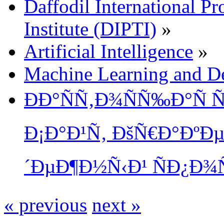
Daffodil International Pr
Institute (DIPTI)
»
Artificial Intelligence
»
Machine Learning and D
ÐÐ°ÑÑ‚Ð¾ÑÑ‰Ð°Ñ Ñ
Ð¡Ð°Ð¹Ñ‚ ÐšÑ€Ð°ÐºÐµÐ
´ÐµÐ¶Ð½Ñ‹Ð¹ ÑÐ¿Ð¾
« previous
next »