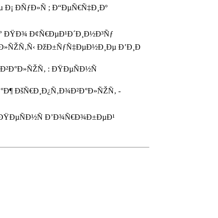
¡ ÐÑƒÐ»Ñ ; Ð“ÐµÑ€Ñ‡Ð¸Ðº
Ð° ÐŸÐ¾ Ð¢Ñ€ÐµÐ¹Ð´Ð¸Ð½Ð³Ñƒ
°Ð»ÑŽÑ‚Ñ‹ ÐžÐ±ÑƒÑ‡ÐµÐ½Ð¸Ðµ Ð’Ð¸Ð
Ð²Ð°Ð»ÑŽÑ‚ : ÐŸÐµÑÐ½Ñ
°Ð¶ ÐšÑ€Ð¸Ð¿Ñ‚Ð¾Ð²Ð°Ð»ÑŽÑ‚ -
- ÐŸÐµÑÐ½Ñ Ð’Ð¾Ñ€Ð¾Ð±ÐµÐ¹