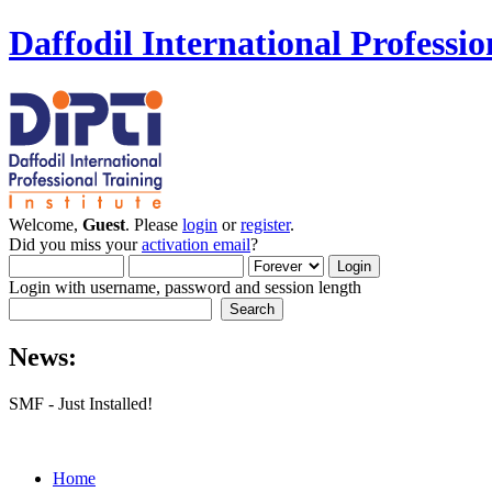
Daffodil International Professio
Welcome,
Guest
. Please
login
or
register
.
Did you miss your
activation email
?
Login with username, password and session length
News:
SMF - Just Installed!
Home