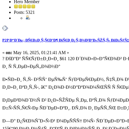
Hero Member
Posts: 5321
P2P Ð“Ð´Ðµ ; ÐÑ€Ð±Ð¸Ñ‚Ñ€Ð°Ð¶ ÐšÑ€Ð¸Ð¿Ñ‚Ð¾Ð²Ð°Ð»ÑŽÑ‚Ñ‹ ÐžÐ±ÑƒÑ‡
«
on:
May 16, 2025, 01:21:41 AM »
? ÐšÐ°Ðº ÑÑ€ÑƒÐ±Ð¸Ð»Ð¸ $61 120 Ð´Ð¾Ð»Ð»Ð°Ñ€Ð¾Ð² 
Ð¸ Ñ Ñ‚ÐµÐ»ÐµÑ„Ð¾Ð½Ð°
Ð•ÑÐ»Ð¸ Ñ‚Ñ‹ Ð²ÑÑ‘ ÐµÑ‰Ñ‘ ÑƒÐ²ÐµÑ€ÐµÐ½, Ñ‡Ñ‚Ð¾
Ð¸Ð»Ð¸ ÐºÐ¸Ñ‚Ñ‹, â€” Ð¿Ð¾Ð·Ð½Ð°ÐºÐ¾Ð¼ÑŒÑÑ Ñ Ñ€
Ð¡ÐµÐ³Ð¾Ð´Ð½Ñ Ð² Ð¿Ð»ÑŽÑÐµ Ñ‚Ðµ, ÐºÑ‚Ð¾ ÑƒÐ¼Ðµ
Ð±Ñ‹ÑÑ‚Ñ€Ñ‹Ðµ ÑÐ´ÐµÐ»ÐºÐ¸. Ð­Ñ‚Ð¾ Ð¸ ÐµÑÑ‚ÑŒ Ð±
Ð—Ð° Ð¿Ñ€Ð¾ÑˆÐ»Ñ‹Ð¹ Ð¼ÐµÑÑÑ† Ð¼Ñ‹ ÑÐ´ÐµÐ»Ð°Ð»Ð¸ 
15â€“90 Ð¼Ð¸Ð½ÑƒÑ‚ Ð°ÐºÑ‚Ð¸Ð²Ð½Ð¾ÑÑ‚Ð¸ Ð² Ð´ÐµÐ½