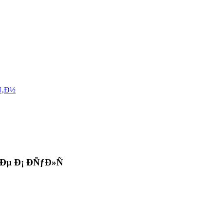
Ñ‚Ð½
µ Ð¡ ÐÑƒÐ»Ñ