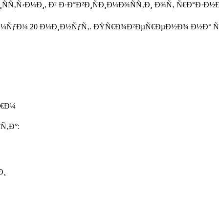
Ð¸ÑÑ‚Ñ‹Ð¼Ð¸, Ð² Ð·Ð°Ð²Ð¸ÑÐ¸Ð¼Ð¾ÑÑ‚Ð¸ Ð¾Ñ‚ Ñ€Ð°Ð·Ð½
Ð¸Ð¼ÑƒÐ¼ 20 Ð¼Ð¸Ð½ÑƒÑ‚. ÐŸÑ€Ð¾Ð²ÐµÑ€ÐµÐ½Ð¾ Ð½Ð° Ñ
Ñ€Ð¼
Ñ‚Ð°:
Ð¸