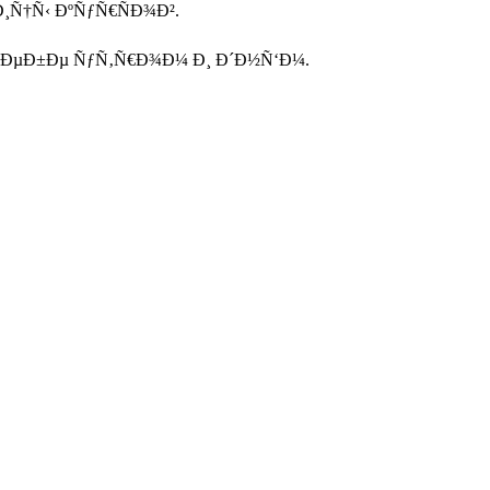
Ð¸Ñ†Ñ‹ ÐºÑƒÑ€ÑÐ¾Ð².
ÐµÐ±Ðµ ÑƒÑ‚Ñ€Ð¾Ð¼ Ð¸ Ð´Ð½Ñ‘Ð¼.