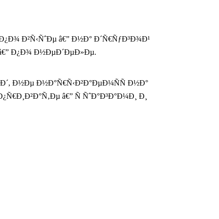
¿Ð¾ Ð²Ñ‹ÑˆÐµ â€” Ð½Ð° Ð´Ñ€ÑƒÐ³Ð¾Ð¹
µ â€” Ð¿Ð¾ Ð½ÐµÐ´ÐµÐ»Ðµ.
¸Ð´, Ð½Ðµ Ð½Ð°Ñ€Ñ‹Ð²Ð°ÐµÐ¼ÑÑ Ð½Ð°
Ñ€Ð¸Ð²Ð°Ñ‚Ðµ â€” Ñ ÑˆÐ°Ð³Ð°Ð¼Ð¸ Ð¸