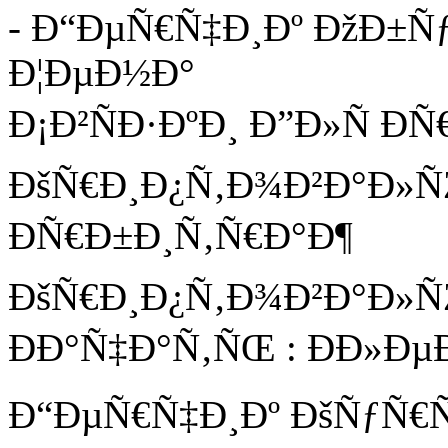
- Ð“ÐµÑ€Ñ‡Ð¸Ðº ÐžÐ±
Ð¦ÐµÐ½Ð°
Ð¡Ð²ÑÐ·ÐºÐ¸ Ð”Ð»Ñ Ð
ÐšÑ€Ð¸Ð¿Ñ‚Ð¾Ð²Ð°Ð»ÑŽ
ÐÑ€Ð±Ð¸Ñ‚Ñ€Ð°Ð¶
ÐšÑ€Ð¸Ð¿Ñ‚Ð¾Ð²Ð°Ð»Ñ
ÐÐ°Ñ‡Ð°Ñ‚ÑŒ : ÐÐ»Ðµ
Ð“ÐµÑ€Ñ‡Ð¸Ðº ÐšÑƒÑ€Ñ