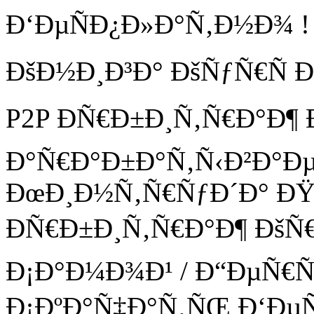
Ð‘ÐµÑÐ¿Ð»Ð°Ñ‚Ð½Ð¾ !
ÐšÐ½Ð¸Ð³Ð° ÐšÑƒÑ€Ñ 
P2P ÐÑ€Ð±Ð¸Ñ‚Ñ€Ð°Ð
Ð°Ñ€Ð°Ð±Ð°Ñ‚Ñ‹Ð²Ð°ÐµÑ
ÐœÐ¸Ð½Ñ‚Ñ€ÑƒÐ´Ð° ÐŸ
ÐÑ€Ð±Ð¸Ñ‚Ñ€Ð°Ð¶ ÐšÑ
Ð¡Ð°Ð¼Ð¾Ð¹ / Ð“ÐµÑ€Ñ
Ð¡ÐºÐ°Ñ‡Ð°Ñ‚ÑŒ Ð‘Ðµ