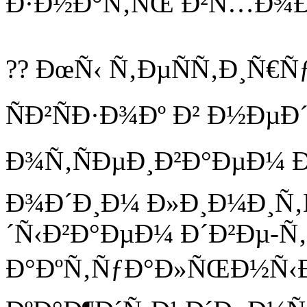
Ð·Ð½Ð°Ñ‚ÑŒ Ð²Ñ…Ð¾Ð´
?? ÐœÑ‹ Ñ‚ÐµÑÑ‚Ð¸Ñ€Ñ
ÑÐ²ÑÐ·Ð¾Ðº Ð² Ð½ÐµÐ
Ð¾Ñ‚ÑÐµÐ¸Ð²Ð°ÐµÐ¼ 
Ð¾Ð´Ð¸Ð¼ Ð»Ð¸Ð¼Ð¸Ñ‚Ñ
´Ñ‹Ð²Ð°ÐµÐ¼ Ð´Ð²Ðµ-Ñ
Ð°ÐºÑ‚ÑƒÐ°Ð»ÑŒÐ½Ñ‹Ðµ