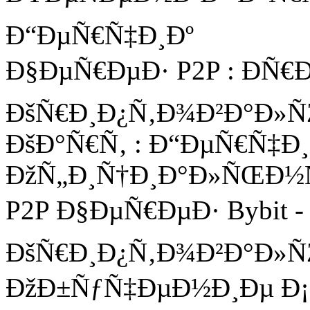
Ð“ÐµÑ€Ñ‡Ð¸Ðº
Ð§ÐµÑ€ÐµÐ· P2P : ÐÑ€
ÐšÑ€Ð¸Ð¿Ñ‚Ð¾Ð²Ð°Ð»Ñ
ÐšÐ°Ñ€Ñ‚ : Ð“ÐµÑ€Ñ‡Ð¸
ÐžÑ„Ð¸Ñ†Ð¸Ð°Ð»ÑŒÐ½Ñ
P2P Ð§ÐµÑ€ÐµÐ· Bybit 
ÐšÑ€Ð¸Ð¿Ñ‚Ð¾Ð²Ð°Ð»Ñ
ÐžÐ±ÑƒÑ‡ÐµÐ½Ð¸Ðµ Ð¡ 