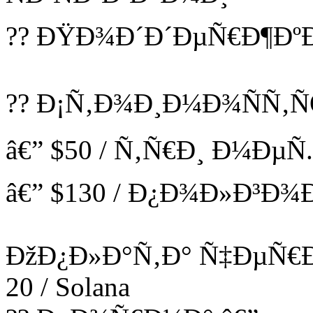
?? ÐŸÐ¾Ð´Ð´ÐµÑ€Ð¶ÐºÐ
?? Ð¡Ñ‚Ð¾Ð¸Ð¼Ð¾ÑÑ‚Ñ
â€” $50 / Ñ‚Ñ€Ð¸ Ð¼ÐµÑ.
â€” $130 / Ð¿Ð¾Ð»Ð³Ð¾
ÐžÐ¿Ð»Ð°Ñ‚Ð° Ñ‡ÐµÑ€Ðµ
20 / Solana