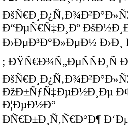
ÐšÑ€Ð¸Ð¿Ñ‚Ð¾Ð²Ð°Ð»ÑŽ
Ð“ÐµÑ€Ñ‡Ð¸Ðº ÐšÐ½Ð¸
Ð›ÐµÐ³Ð°Ð»ÐµÐ½ Ð›Ð¸ 
; ÐŸÑ€Ð¾Ñ„ÐµÑÑÐ¸Ñ 
ÐšÑ€Ð¸Ð¿Ñ‚Ð¾Ð²Ð°Ð»ÑŽ
ÐžÐ±ÑƒÑ‡ÐµÐ½Ð¸Ðµ Ð
Ð¦ÐµÐ½Ð°
ÐÑ€Ð±Ð¸Ñ‚Ñ€Ð°Ð¶ Ð‘Ðµ