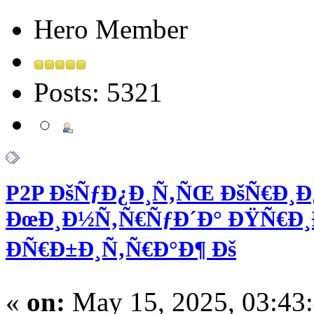
Hero Member
Posts: 5321
P2P ÐšÑƒÐ¿Ð¸Ñ‚ÑŒ ÐšÑ€Ð¸Ð
ÐœÐ¸Ð½Ñ‚Ñ€ÑƒÐ´Ð° ÐŸÑ€Ð¸
ÐÑ€Ð±Ð¸Ñ‚Ñ€Ð°Ð¶ Ðš
«
on:
May 15, 2025, 03:43