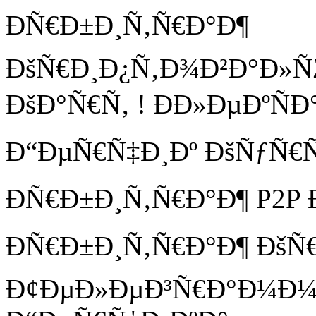
ÐÑ€Ð±Ð¸Ñ‚Ñ€Ð°Ð¶
ÐšÑ€Ð¸Ð¿Ñ‚Ð¾Ð²Ð°Ð»Ñ
ÐšÐ°Ñ€Ñ‚ ! ÐÐ»ÐµÐºÑ
Ð“ÐµÑ€Ñ‡Ð¸Ðº ÐšÑƒÑ€Ñ
ÐÑ€Ð±Ð¸Ñ‚Ñ€Ð°Ð¶ P2P 
ÐÑ€Ð±Ð¸Ñ‚Ñ€Ð°Ð¶ ÐšÑ
Ð¢ÐµÐ»ÐµÐ³Ñ€Ð°Ð¼Ð¼ 