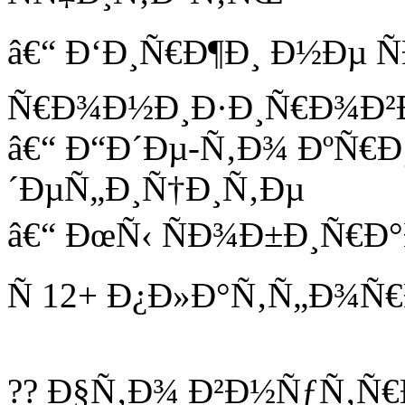
â€“ Ð‘Ð¸Ñ€Ð¶Ð¸ Ð½Ðµ 
Ñ€Ð¾Ð½Ð¸Ð·Ð¸Ñ€Ð¾Ð²
â€“ Ð“Ð´Ðµ-Ñ‚Ð¾ ÐºÑ€Ð
´ÐµÑ„Ð¸Ñ†Ð¸Ñ‚Ðµ
â€“ ÐœÑ‹ ÑÐ¾Ð±Ð¸Ñ€
Ñ 12+ Ð¿Ð»Ð°Ñ‚Ñ„Ð¾Ñ
?? Ð§Ñ‚Ð¾ Ð²Ð½ÑƒÑ‚Ñ€