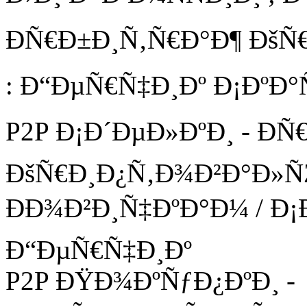
ÐÑ€Ð±Ð¸Ñ‚Ñ€Ð°Ð¶ ÐšÑ
: Ð“ÐµÑ€Ñ‡Ð¸Ðº Ð¡ÐºÐ
P2P Ð¡Ð´ÐµÐ»ÐºÐ¸ - Ð
ÐšÑ€Ð¸Ð¿Ñ‚Ð¾Ð²Ð°Ð»Ñ
ÐÐ¾Ð²Ð¸Ñ‡ÐºÐ°Ð¼ / Ð
Ð“ÐµÑ€Ñ‡Ð¸Ðº
P2P ÐŸÐ¾ÐºÑƒÐ¿ÐºÐ¸ -