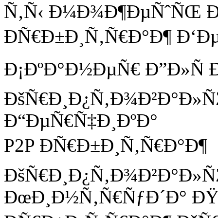
Ñ‚Ñ‹ Ð¼Ð¾Ð¶ÐµÑˆÑŒ 
ÐÑ€Ð±Ð¸Ñ‚Ñ€Ð°Ð¶ Ð‘Ðµ
Ð¡ÐºÐ°Ð½ÐµÑ€ Ð”Ð»Ñ 
ÐšÑ€Ð¸Ð¿Ñ‚Ð¾Ð²Ð°Ð»Ñ
Ð“ÐµÑ€Ñ‡Ð¸ÐºÐ°
P2P ÐÑ€Ð±Ð¸Ñ‚Ñ€Ð°Ð¶
ÐšÑ€Ð¸Ð¿Ñ‚Ð¾Ð²Ð°Ð»ÑŽ
ÐœÐ¸Ð½Ñ‚Ñ€ÑƒÐ´Ð° ÐŸ