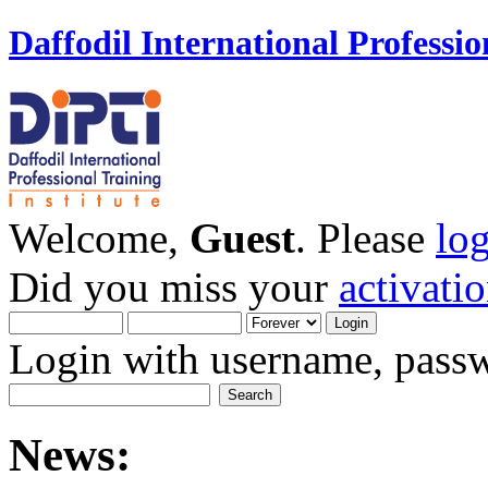
Daffodil International Professio
Welcome,
Guest
. Please
lo
Did you miss your
activati
Login with username, passw
News: