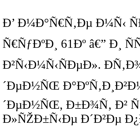
Ð’ Ð¼Ð°Ñ€Ñ‚Ðµ Ð¼Ñ‹ Ñ
Ñ€ÑƒÐºÐ¸ 61Ðº â€” Ð¸ Ñ
Ð²Ñ‹Ð¼Ñ‹ÑÐµÐ». Ð­Ñ‚Ð¾
´ÐµÐ½ÑŒ Ð°ÐºÑ‚Ð¸Ð²Ð½
´ÐµÐ½ÑŒ, Ð±Ð¾Ñ‚ Ð² Ñ
Ð»ÑŽÐ±Ñ‹Ðµ Ð´Ð²Ðµ Ð