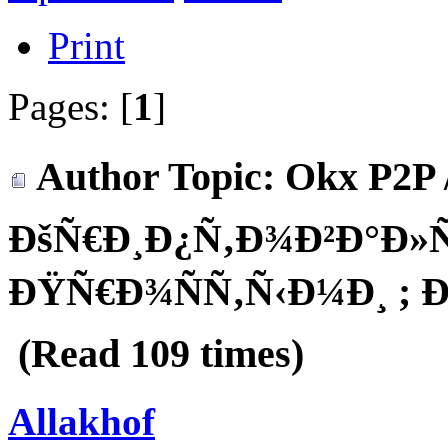
Print
Pages: [
1
]
Author
Topic: Okx P2P
ÐšÑ€Ð¸Ð¿Ñ‚Ð¾Ð²Ð°Ð»Ñ
ÐŸÑ€Ð¾ÑÑ‚Ñ‹Ð¼Ð¸ ; 
(Read 109 times)
Allakhof