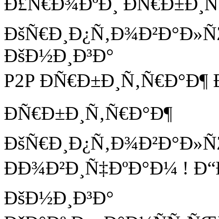
Ð£Ñ€Ð¾ÐºÐ¸ ÐÑ€Ð±Ð¸Ñ
ÐšÑ€Ð¸Ð¿Ñ‚Ð¾Ð²Ð°Ð»ÑŽ
ÐšÐ½Ð¸Ð³Ð°
P2P ÐÑ€Ð±Ð¸Ñ‚Ñ€Ð°Ð¶ 
ÐÑ€Ð±Ð¸Ñ‚Ñ€Ð°Ð¶
ÐšÑ€Ð¸Ð¿Ñ‚Ð¾Ð²Ð°Ð»Ñ
ÐÐ¾Ð²Ð¸Ñ‡ÐºÐ°Ð¼ ! Ð
ÐšÐ½Ð¸Ð³Ð°