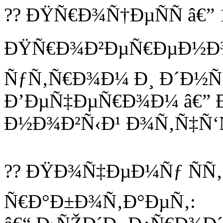
?? ÐŸÑ€Ð¾Ñ†ÐµÑÑ â€”
ÐŸÑ€Ð¾Ð²ÐµÑ€ÐµÐ½Ð¾
ÑƒÑ‚Ñ€Ð¾Ð¼ Ð¸ Ð´Ð½Ñ
Ð’ÐµÑ‡ÐµÑ€Ð¾Ð¼ â€” 
Ð½Ð¾Ð²Ñ‹Ð¹ Ð¾Ñ‚Ñ‡Ñ‘Ñ
?? ÐŸÐ¾Ñ‡ÐµÐ¼Ñƒ ÑÑ
Ñ€Ð°Ð±Ð¾Ñ‚Ð°ÐµÑ‚: