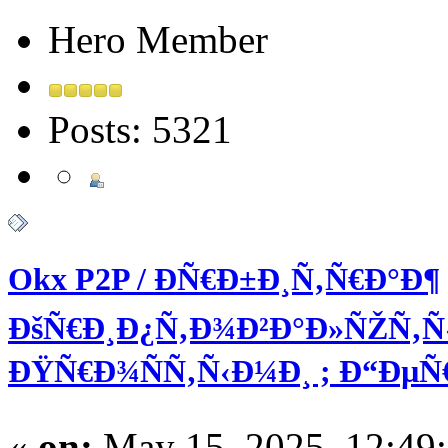
Hero Member
Posts: 5321
Okx P2P / ÐÑ€Ð±Ð¸Ñ‚Ñ€Ð°Ð¶
ÐšÑ€Ð¸Ð¿Ñ‚Ð¾Ð²Ð°Ð»ÑŽÑ‚Ñ‹
ÐŸÑ€Ð¾ÑÑ‚Ñ‹Ð¼Ð¸ ; Ð“ÐµÑ
«
on:
May 15, 2025, 12:49