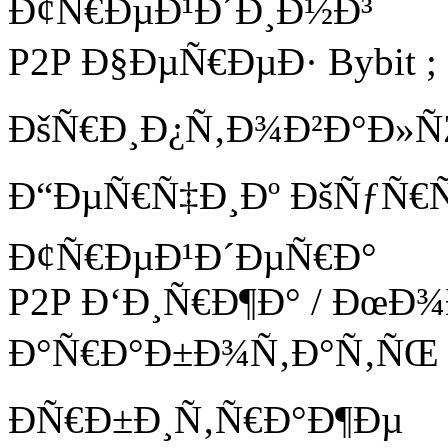
Ð¢Ñ€ÐµÐ¹Ð´Ð¸Ð½Ð³
P2P Ð§ÐµÑ€ÐµÐ· Bybit 
ÐšÑ€Ð¸Ð¿Ñ‚Ð¾Ð²Ð°Ð»ÑŽÑ
Ð“ÐµÑ€Ñ‡Ð¸Ðº ÐšÑƒÑ€Ñ
Ð¢Ñ€ÐµÐ¹Ð´ÐµÑ€Ð°
P2P Ð‘Ð¸Ñ€Ð¶Ð° / Ðœ
Ð°Ñ€Ð°Ð±Ð¾Ñ‚Ð°Ñ‚ÑŒ 
ÐÑ€Ð±Ð¸Ñ‚Ñ€Ð°Ð¶Ðµ