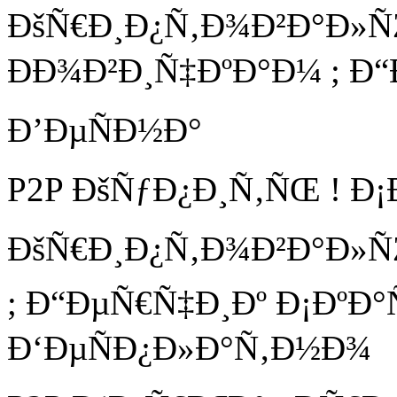
ÐšÑ€Ð¸Ð¿Ñ‚Ð¾Ð²Ð°Ð»Ñ
ÐÐ¾Ð²Ð¸Ñ‡ÐºÐ°Ð¼ ; Ð
Ð’ÐµÑÐ½Ð°
P2P ÐšÑƒÐ¿Ð¸Ñ‚ÑŒ ! Ð¡Ð
ÐšÑ€Ð¸Ð¿Ñ‚Ð¾Ð²Ð°Ð»ÑŽ
; Ð“ÐµÑ€Ñ‡Ð¸Ðº Ð¡ÐºÐ
Ð‘ÐµÑÐ¿Ð»Ð°Ñ‚Ð½Ð¾