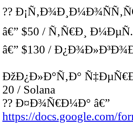
?? Ð¡Ñ‚Ð¾Ð¸Ð¼Ð¾ÑÑ‚Ñ
â€” $50 / Ñ‚Ñ€Ð¸ Ð¼ÐµÑ.
â€” $130 / Ð¿Ð¾Ð»Ð³Ð¾
ÐžÐ¿Ð»Ð°Ñ‚Ð° Ñ‡ÐµÑ€Ðµ
20 / Solana
?? Ð¤Ð¾Ñ€Ð¼Ð° â€”
https://docs.google.com