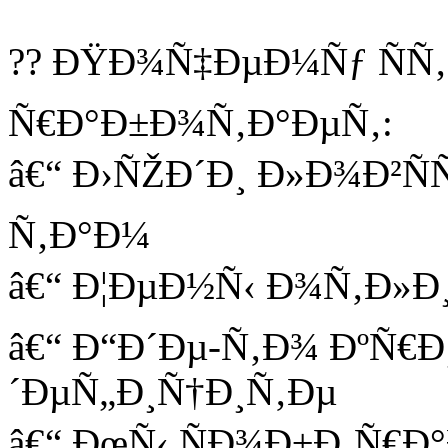
?? ÐŸÐ¾Ñ‡ÐµÐ¼Ñƒ ÑÑ
Ñ€Ð°Ð±Ð¾Ñ‚Ð°ÐµÑ‚:
â€“ Ð›ÑŽÐ´Ð¸ Ð»Ð¾Ð²Ñ
Ñ‚Ð°Ð¼
â€“ Ð¦ÐµÐ½Ñ‹ Ð¾Ñ‚Ð»Ð¸
â€“ Ð“Ð´Ðµ-Ñ‚Ð¾ ÐºÑ€Ð
´ÐµÑ„Ð¸Ñ†Ð¸Ñ‚Ðµ
â€“ ÐœÑ‹ ÑÐ¾Ð±Ð¸Ñ€