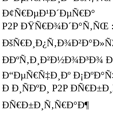
Ð¢Ñ€ÐµÐ¹Ð´ÐµÑ€Ð°
P2P ÐŸÑ€Ð¾Ð´Ð°Ñ‚ÑŒ :
ÐšÑ€Ð¸Ð¿Ñ‚Ð¾Ð²Ð°Ð»ÑŽ
ÐÐºÑ‚Ð¸Ð²Ð½Ð¾Ð³Ð¾ 
Ð“ÐµÑ€Ñ‡Ð¸Ðº Ð¡ÐºÐ°
Ð Ð¸ÑÐºÐ¸ P2P ÐÑ€Ð±Ð
ÐÑ€Ð±Ð¸Ñ‚Ñ€Ð°Ð¶