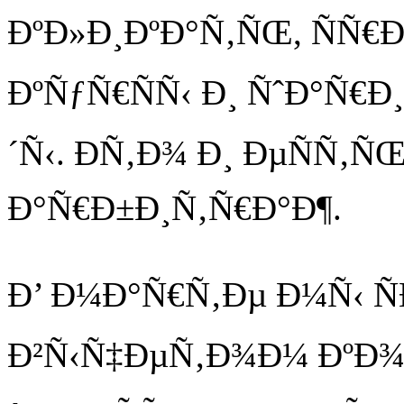
ÐºÐ»Ð¸ÐºÐ°Ñ‚ÑŒ, ÑÑ€
ÐºÑƒÑ€ÑÑ‹ Ð¸ ÑˆÐ°Ñ€Ð
´Ñ‹. Ð­Ñ‚Ð¾ Ð¸ ÐµÑÑ‚
Ð°Ñ€Ð±Ð¸Ñ‚Ñ€Ð°Ð¶.
Ð’ Ð¼Ð°Ñ€Ñ‚Ðµ Ð¼Ñ‹ Ñ
Ð²Ñ‹Ñ‡ÐµÑ‚Ð¾Ð¼ ÐºÐ¾Ð¼