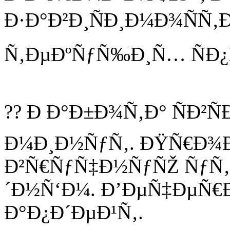
Ð·Ð°Ð²Ð¸ÑÐ¸Ð¼Ð¾ÑÑ‚
Ñ‚ÐµÐºÑƒÑ‰Ð¸Ñ… ÑÐ¿
?? Ð Ð°Ð±Ð¾Ñ‚Ð° ÑÐ²ÑÐ
Ð¼Ð¸Ð½ÑƒÑ‚. ÐŸÑ€Ð¾
Ð²Ñ€ÑƒÑ‡Ð½ÑƒÑŽ ÑƒÑ‚
´Ð½Ñ‘Ð¼. Ð’ÐµÑ‡ÐµÑ€
Ð°Ð¿Ð´ÐµÐ¹Ñ‚.