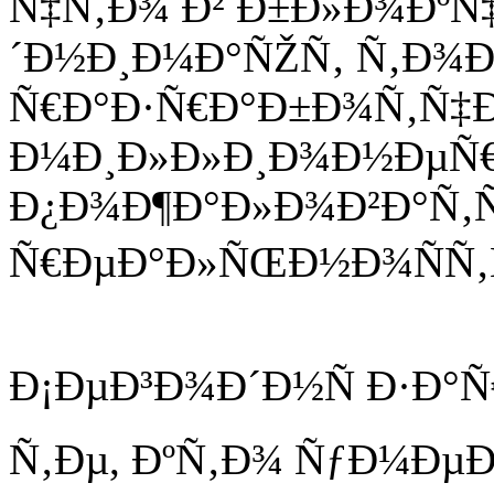
Ñ‡Ñ‚Ð¾ Ð² Ð±Ð»Ð¾ÐºÑ
´Ð½Ð¸Ð¼Ð°ÑŽÑ‚ Ñ‚Ð¾
Ñ€Ð°Ð·Ñ€Ð°Ð±Ð¾Ñ‚Ñ‡Ð¸
Ð¼Ð¸Ð»Ð»Ð¸Ð¾Ð½ÐµÑ€Ñ
Ð¿Ð¾Ð¶Ð°Ð»Ð¾Ð²Ð°Ñ‚
Ñ€ÐµÐ°Ð»ÑŒÐ½Ð¾ÑÑ‚
Ð¡ÐµÐ³Ð¾Ð´Ð½Ñ Ð·Ð°Ñ
Ñ‚Ðµ, ÐºÑ‚Ð¾ ÑƒÐ¼ÐµÐ