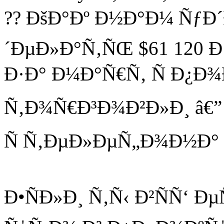
?? ÐšÐ°Ðº Ð½Ð°Ð¼ ÑƒÐ
´ÐµÐ»Ð°Ñ‚ÑŒ $61 120 
Ð·Ð° Ð¼Ð°Ñ€Ñ‚ Ñ Ð¿
Ñ‚Ð¾Ñ€Ð³Ð¾Ð²Ð»Ð¸ â€” 
Ñ Ñ‚ÐµÐ»ÐµÑ„Ð¾Ð½Ð°
Ð•ÑÐ»Ð¸ Ñ‚Ñ‹ Ð²ÑÑ‘ 