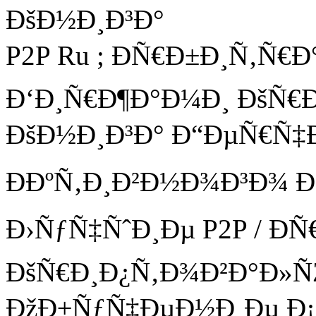
ÐšÐ½Ð¸Ð³Ð°
P2P Ru ; ÐÑ€Ð±Ð¸Ñ‚Ñ€
Ð‘Ð¸Ñ€Ð¶Ð°Ð¼Ð¸ ÐšÑ€Ð
ÐšÐ½Ð¸Ð³Ð° Ð“ÐµÑ€Ñ‡Ð
ÐÐºÑ‚Ð¸Ð²Ð½Ð¾Ð³Ð¾ 
Ð›ÑƒÑ‡ÑˆÐ¸Ðµ P2P / Ð
ÐšÑ€Ð¸Ð¿Ñ‚Ð¾Ð²Ð°Ð»Ñ
ÐžÐ±ÑƒÑ‡ÐµÐ½Ð¸Ðµ Ð¡ 