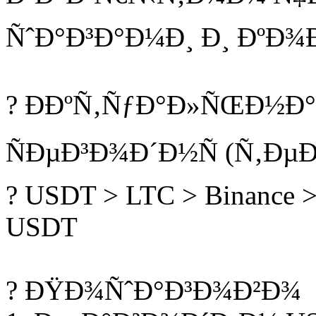
ÑˆÐ°Ð³Ð°Ð¼Ð¸ Ð¸ ÐºÐ
? ÐÐºÑ‚ÑƒÐ°Ð»ÑŒÐ½Ð°Ñ
ÑÐµÐ³Ð¾Ð´Ð½Ñ (Ñ‚ÐµÐ
? USDT > LTC > Binanc
USDT
? ÐŸÐ¾ÑˆÐ°Ð³Ð¾Ð²Ð¾