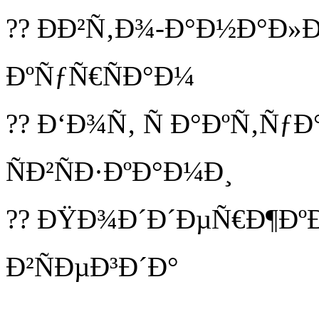
?? ÐÐ²Ñ‚Ð¾-Ð°Ð½Ð°Ð»
ÐºÑƒÑ€ÑÐ°Ð¼
?? Ð‘Ð¾Ñ‚ Ñ Ð°ÐºÑ‚Ñ
ÑÐ²ÑÐ·ÐºÐ°Ð¼Ð¸
?? ÐŸÐ¾Ð´Ð´ÐµÑ€Ð¶ÐºÐ°
Ð²ÑÐµÐ³Ð´Ð°