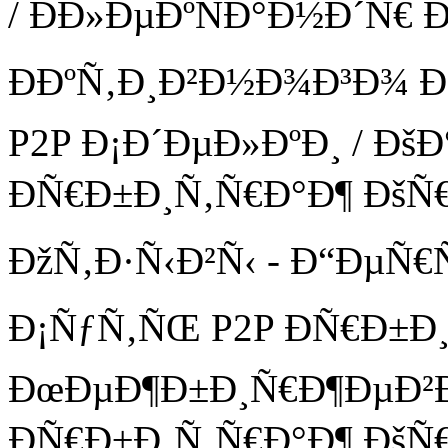
/ ÐÐ»ÐµÐºÑÐ°Ð½Ð´Ñ€ 
ÐÐºÑ‚Ð¸Ð²Ð½Ð¾Ð³Ð¾ 
P2P Ð¡Ð´ÐµÐ»ÐºÐ¸ / Ðš
ÐÑ€Ð±Ð¸Ñ‚Ñ€Ð°Ð¶ ÐšÑ
ÐžÑ‚Ð·Ñ‹Ð²Ñ‹ - Ð“ÐµÑ€
Ð¡ÑƒÑ‚ÑŒ P2P ÐÑ€Ð±Ð¸
ÐœÐµÐ¶Ð±Ð¸Ñ€Ð¶ÐµÐ²
ÐÑ€Ð±Ð¸Ñ‚Ñ€Ð°Ð¶ ÐšÑ