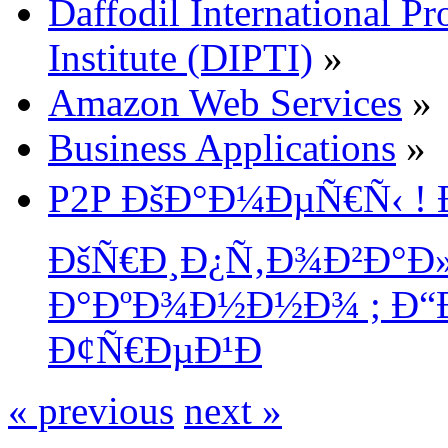
Daffodil International Pr
Institute (DIPTI)
»
Amazon Web Services
»
Business Applications
»
P2P ÐšÐ°Ð¼ÐµÑ€Ñ‹ ! 
ÐšÑ€Ð¸Ð¿Ñ‚Ð¾Ð²Ð°Ð
Ð°ÐºÐ¾Ð½Ð½Ð¾ ; Ð“
Ð¢Ñ€ÐµÐ¹Ð
« previous
next »