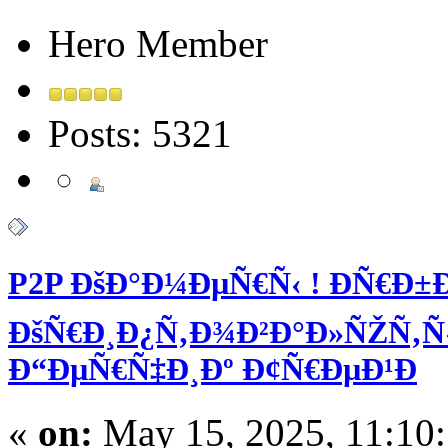
Hero Member
Posts: 5321
P2P ÐšÐ°Ð¼ÐµÑ€Ñ‹ ! ÐÑ€Ð±
ÐšÑ€Ð¸Ð¿Ñ‚Ð¾Ð²Ð°Ð»ÑŽÑ‚
Ð“ÐµÑ€Ñ‡Ð¸Ðº Ð¢Ñ€ÐµÐ¹Ð
«
on:
May 15, 2025, 11:10