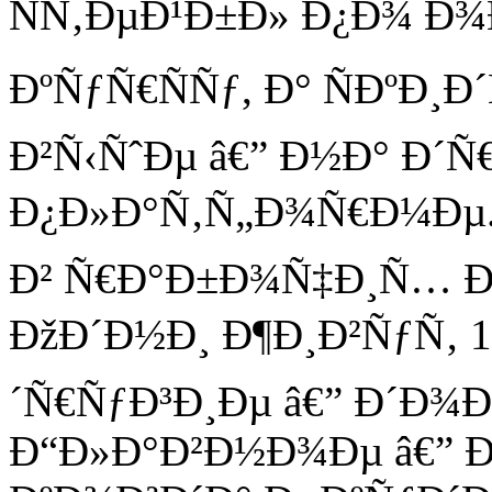
ÑÑ‚ÐµÐ¹Ð±Ð» Ð¿Ð¾ 
ÐºÑƒÑ€ÑÑƒ, Ð° ÑÐºÐ¸
Ð²Ñ‹ÑˆÐµ â€” Ð½Ð° Ð´
Ð¿Ð»Ð°Ñ‚Ñ„Ð¾Ñ€Ð¼Ðµ. Ð
Ð² Ñ€Ð°Ð±Ð¾Ñ‡Ð¸Ñ… 
ÐžÐ´Ð½Ð¸ Ð¶Ð¸Ð²ÑƒÑ‚ 1â
´Ñ€ÑƒÐ³Ð¸Ðµ â€” Ð´Ð¾
Ð“Ð»Ð°Ð²Ð½Ð¾Ðµ â€”