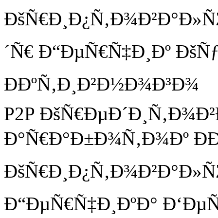
ÐšÑ€Ð¸Ð¿Ñ‚Ð¾Ð²Ð°Ð»ÑŽ
´Ñ€ Ð“ÐµÑ€Ñ‡Ð¸Ðº ÐšÑƒ
ÐÐºÑ‚Ð¸Ð²Ð½Ð¾Ð³Ð¾
P2P ÐšÑ€ÐµÐ´Ð¸Ñ‚Ð¾Ð²
Ð°Ñ€Ð°Ð±Ð¾Ñ‚Ð¾Ðº ÐÐ
ÐšÑ€Ð¸Ð¿Ñ‚Ð¾Ð²Ð°Ð»ÑŽ
Ð“ÐµÑ€Ñ‡Ð¸ÐºÐ° Ð‘Ðµ