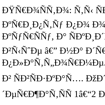
ÐŸÑ€Ð¾ÑÑ‚Ð¾: Ñ‚Ñ‹ Ñ
ÐºÑ€Ð¸Ð¿Ñ‚Ñƒ Ð¿Ð¾ 
ÐºÑƒÑ€ÑÑƒ, Ð° ÑÐºÐ¸
Ð²Ñ‹ÑˆÐµ â€” Ð½Ð° Ð´
Ð¿Ð»Ð°Ñ‚Ñ„Ð¾Ñ€Ð¼Ðµ. Ð
Ð² ÑÐ²ÑÐ·ÐºÐ°Ñ…. ÐžÐ
´ÐµÑ€Ð¶Ð°Ñ‚ÑÑ 1â€“2 