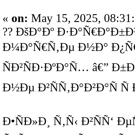
«
on:
May 15, 2025, 08:31
?? ÐšÐ°Ðº Ð·Ð°Ñ€Ð°Ð±Ð
Ð¼Ð°Ñ€Ñ‚Ðµ Ð½Ð° Ð¿Ñ
ÑÐ²ÑÐ·ÐºÐ°Ñ… â€” Ð±
Ð½Ðµ Ð²ÑÑ‚Ð°Ð²Ð°Ñ Ñ
Ð•ÑÐ»Ð¸ Ñ‚Ñ‹ Ð²ÑÑ‘ 