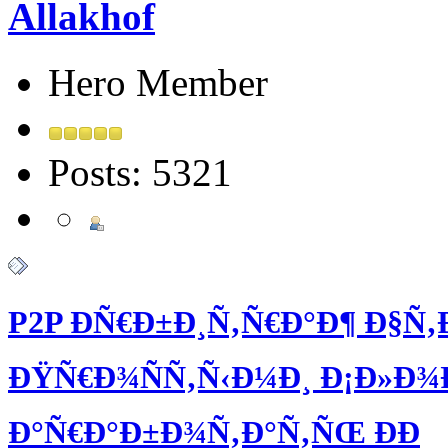
Allakhof
Hero Member
Posts: 5321
P2P ÐÑ€Ð±Ð¸Ñ‚Ñ€Ð°Ð¶ Ð§Ñ‚
ÐŸÑ€Ð¾ÑÑ‚Ñ‹Ð¼Ð¸ Ð¡Ð»Ð¾Ð
Ð°Ñ€Ð°Ð±Ð¾Ñ‚Ð°Ñ‚ÑŒ ÐÐ