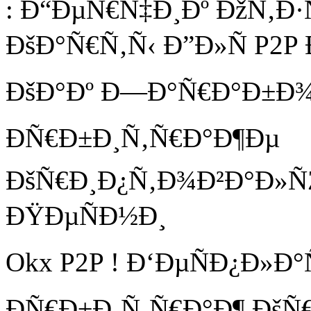
: Ð“ÐµÑ€Ñ‡Ð¸Ðº ÐžÑ‚Ð·
ÐšÐ°Ñ€Ñ‚Ñ‹ Ð”Ð»Ñ P2P
ÐšÐ°Ðº Ð—Ð°Ñ€Ð°Ð±Ð¾
ÐÑ€Ð±Ð¸Ñ‚Ñ€Ð°Ð¶Ðµ
ÐšÑ€Ð¸Ð¿Ñ‚Ð¾Ð²Ð°Ð»ÑŽ
ÐŸÐµÑÐ½Ð¸
Okx P2P ! Ð‘ÐµÑÐ¿Ð»Ð
ÐÑ€Ð±Ð¸Ñ‚Ñ€Ð°Ð¶ ÐšÑ