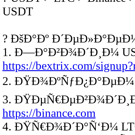
USDT
? ÐšÐ°Ðº Ð´ÐµÐ»Ð°ÐµÐ
1. Ð—Ð°Ð²Ð¾Ð´Ð¸Ð¼ U
https://bextrix.com/signup
2. ÐŸÐ¾ÐºÑƒÐ¿Ð°ÐµÐ¼
3. ÐŸÐµÑ€ÐµÐ²Ð¾Ð´Ð¸
https://binance.com
4. ÐŸÑ€Ð¾Ð´Ð°Ñ‘Ð¼ LT