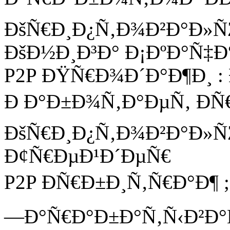
ÐšÑ€Ð¸Ð¿Ñ‚Ð¾Ð²Ð°Ð»ÑŽ
ÐšÐ½Ð¸Ð³Ð° Ð¡ÐºÐ°Ñ‡
P2P ÐŸÑ€Ð¾Ð´Ð°Ð¶Ð¸ : 
Ð Ð°Ð±Ð¾Ñ‚Ð°ÐµÑ‚ ÐÑ
ÐšÑ€Ð¸Ð¿Ñ‚Ð¾Ð²Ð°Ð»ÑŽ
Ð¢Ñ€ÐµÐ¹Ð´ÐµÑ€
P2P ÐÑ€Ð±Ð¸Ñ‚Ñ€Ð°Ð¶
—Ð°Ñ€Ð°Ð±Ð°Ñ‚Ñ‹Ð²Ð°Ñ