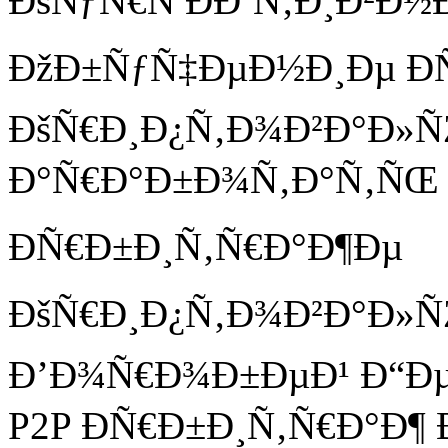
ÐšÑƒÑ€Ñ ÐÐºÑ‚Ð¸Ð²Ð
ÐžÐ±ÑƒÑ‡ÐµÐ½Ð¸Ðµ Ð
ÐšÑ€Ð¸Ð¿Ñ‚Ð¾Ð²Ð°Ð»ÑŽ
Ð°Ñ€Ð°Ð±Ð¾Ñ‚Ð°Ñ‚ÑŒ 
ÐÑ€Ð±Ð¸Ñ‚Ñ€Ð°Ð¶Ðµ
ÐšÑ€Ð¸Ð¿Ñ‚Ð¾Ð²Ð°Ð»ÑŽ
Ð’Ð¾Ñ€Ð¾Ð±ÐµÐ¹ Ð“Ðµ
P2P ÐÑ€Ð±Ð¸Ñ‚Ñ€Ð°Ð¶ 