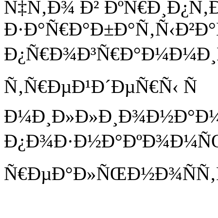
Ñ‡Ñ‚Ð¾ Ð² ÐºÑ€Ð¸Ð¿Ñ‚
Ð·Ð°Ñ€Ð°Ð±Ð°Ñ‚Ñ‹Ð²Ð
Ð¿Ñ€Ð¾Ð³Ñ€Ð°Ð¼Ð¼Ð¸Ñ
Ñ‚Ñ€ÐµÐ¹Ð´ÐµÑ€Ñ‹ Ñ
Ð¼Ð¸Ð»Ð»Ð¸Ð¾Ð½Ð°Ð¼Ð
Ð¿Ð¾Ð·Ð½Ð°ÐºÐ¾Ð¼ÑŒÑ
Ñ€ÐµÐ°Ð»ÑŒÐ½Ð¾ÑÑ‚