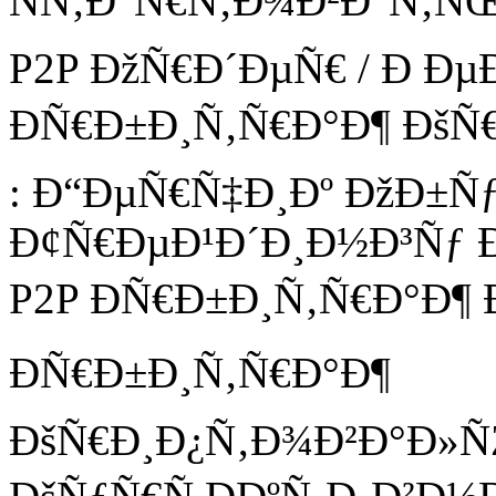
ÑÑ‚Ð°Ñ€Ñ‚Ð¾Ð²Ð°Ñ‚ÑŒ
P2P ÐžÑ€Ð´ÐµÑ€ / Ð Ð
ÐÑ€Ð±Ð¸Ñ‚Ñ€Ð°Ð¶ ÐšÑ
: Ð“ÐµÑ€Ñ‡Ð¸Ðº ÐžÐ±
Ð¢Ñ€ÐµÐ¹Ð´Ð¸Ð½Ð³Ñƒ 
P2P ÐÑ€Ð±Ð¸Ñ‚Ñ€Ð°Ð¶
ÐÑ€Ð±Ð¸Ñ‚Ñ€Ð°Ð¶
ÐšÑ€Ð¸Ð¿Ñ‚Ð¾Ð²Ð°Ð»ÑŽ