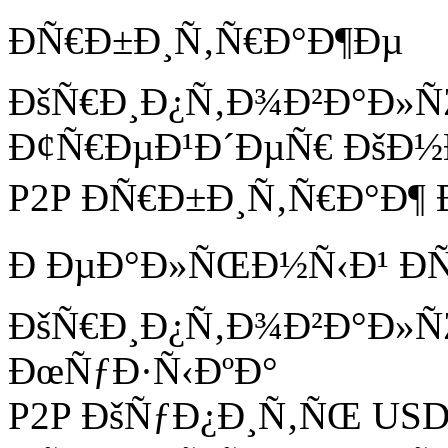
ÐÑ€Ð±Ð¸Ñ‚Ñ€Ð°Ð¶Ðµ
ÐšÑ€Ð¸Ð¿Ñ‚Ð¾Ð²Ð°Ð»ÑŽ
Ð¢Ñ€ÐµÐ¹Ð´ÐµÑ€ ÐšÐ½
P2P ÐÑ€Ð±Ð¸Ñ‚Ñ€Ð°Ð¶
Ð ÐµÐ°Ð»ÑŒÐ½Ñ‹Ð¹ Ð
ÐšÑ€Ð¸Ð¿Ñ‚Ð¾Ð²Ð°Ð»ÑŽ
ÐœÑƒÐ·Ñ‹ÐºÐ°
P2P ÐšÑƒÐ¿Ð¸Ñ‚ÑŒ USD