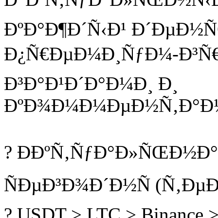
ÐºÐ°Ð¶Ð´Ñ‹Ð¹ Ð´ÐµÐ½Ñ
Ð¿Ñ€ÐµÐ¼Ð¸ÑƒÐ¼-Ð³Ñ€Ñ
Ð³Ð°Ð¹Ð´Ð°Ð¼Ð¸ Ð¸
ÐºÐ¾Ð¼Ð¼ÐµÐ½Ñ‚Ð°Ð¼
? ÐÐºÑ‚ÑƒÐ°Ð»ÑŒÐ½Ð°Ñ
ÑÐµÐ³Ð¾Ð´Ð½Ñ (Ñ‚ÐµÐ
? USDT > LTC > Binanc