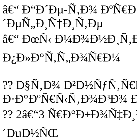
â€“ Ð“Ð´Ðµ-Ñ‚Ð¾ ÐºÑ€Ð
´ÐµÑ„Ð¸Ñ†Ð¸Ñ‚Ðµ
â€“ ÐœÑ‹ Ð¼Ð¾Ð½Ð¸Ñ‚Ð
Ð¿Ð»Ð°Ñ‚Ñ„Ð¾Ñ€Ð¼
?? Ð§Ñ‚Ð¾ Ð²Ð½ÑƒÑ‚Ñ€
Ð·Ð°ÐºÑ€Ñ‹Ñ‚Ð¾Ð³Ð¾ Ð
?? 2â€“3 Ñ€Ð°Ð±Ð¾Ñ‡Ð¸Ð
´ÐµÐ½ÑŒ