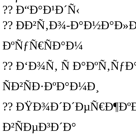
?? Ð“Ð°Ð¹Ð´Ñ‹
?? ÐÐ²Ñ‚Ð¾-Ð°Ð½Ð°Ð»
ÐºÑƒÑ€ÑÐ°Ð¼
?? Ð‘Ð¾Ñ‚ Ñ Ð°ÐºÑ‚Ñ
ÑÐ²ÑÐ·ÐºÐ°Ð¼Ð¸
?? ÐŸÐ¾Ð´Ð´ÐµÑ€Ð¶ÐºÐ°
Ð²ÑÐµÐ³Ð´Ð°