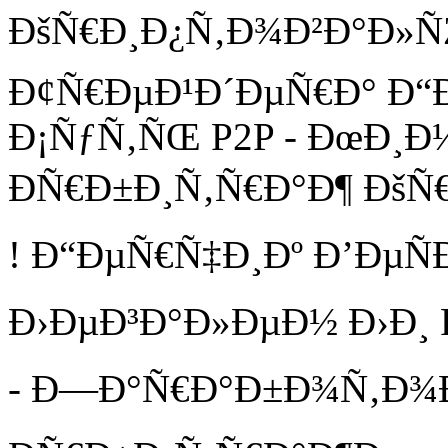
ÐšÑ€Ð¸Ð¿Ñ‚Ð¾Ð²Ð°Ð»ÑŽ
Ð¢Ñ€ÐµÐ¹Ð´ÐµÑ€Ð° Ð“
Ð¡ÑƒÑ‚ÑŒ P2P - ÐœÐ¸Ð
ÐÑ€Ð±Ð¸Ñ‚Ñ€Ð°Ð¶ ÐšÑ
! Ð“ÐµÑ€Ñ‡Ð¸Ðº Ð’ÐµÑ
Ð›ÐµÐ³Ð°Ð»ÐµÐ½ Ð›Ð¸ 
- Ð—Ð°Ñ€Ð°Ð±Ð¾Ñ‚Ð¾Ð