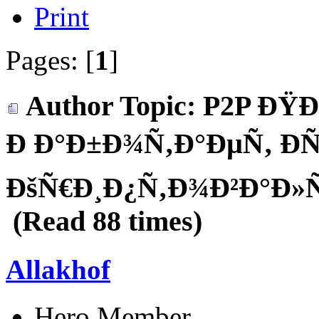
Print
Pages: [
1
]
Author
Topic: P2P ÐŸ
Ð Ð°Ð±Ð¾Ñ‚Ð°ÐµÑ‚ Ð
ÐšÑ€Ð¸Ð¿Ñ‚Ð¾Ð²Ð°Ð»Ñ
(Read 88 times)
Allakhof
Hero Member