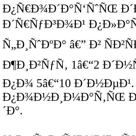
Ð¿Ñ€Ð¾Ð´Ð°Ñ‘ÑˆÑŒ Ð´
Ð´Ñ€ÑƒÐ³Ð¾Ð¹ Ð¿Ð»Ð°Ñ
Ñ„Ð¸ÑˆÐºÐ° â€” Ð² ÑÐ²
Ð¶Ð¸Ð²ÑƒÑ‚ 1â€“2 Ð´Ð½Ñ
Ð¿Ð¾ 5â€“10 Ð´Ð½ÐµÐ¹
Ð¿Ð¾Ð½Ð¸Ð¼Ð°Ñ‚ÑŒ Ðº
´Ð°.