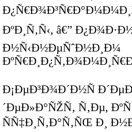
Ð¿Ñ€Ð¾Ð³Ñ€Ð°Ð¼Ð¼Ð¸Ñ
ÐºÐ¸Ñ‚Ñ‹, â€” Ð¿Ð¾Ð·Ð
Ð½Ñ‹Ð½ÐµÑˆÐ½Ð¸Ð¼
ÐºÑ€Ð¸Ð¿Ñ‚Ð¾Ð¼Ð¸Ñ€
Ð¡ÐµÐ³Ð¾Ð´Ð½Ñ Ð´Ðµ
´ÐµÐ»Ð°ÑŽÑ‚ Ñ‚Ðµ, Ðº
ÑÑ‡Ð¸Ñ‚Ð°Ñ‚ÑŒ Ð¸ Ð½