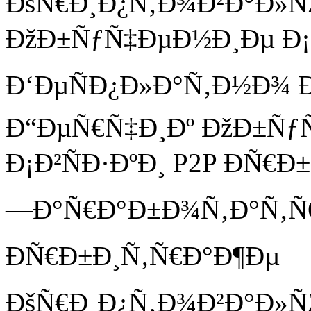
ÐšÑ€Ð¸Ð¿Ñ‚Ð¾Ð²Ð°Ð»Ñ
ÐžÐ±ÑƒÑ‡ÐµÐ½Ð¸Ðµ Ð¡ 
Ð‘ÐµÑÐ¿Ð»Ð°Ñ‚Ð½Ð¾ Ð
Ð“ÐµÑ€Ñ‡Ð¸Ðº ÐžÐ±Ñƒ
Ð¡Ð²ÑÐ·ÐºÐ¸ P2P ÐÑ€Ð
—Ð°Ñ€Ð°Ð±Ð¾Ñ‚Ð°Ñ‚ÑŒ
ÐÑ€Ð±Ð¸Ñ‚Ñ€Ð°Ð¶Ðµ
ÐšÑ€Ð¸Ð¿Ñ‚Ð¾Ð²Ð°Ð»ÑŽ