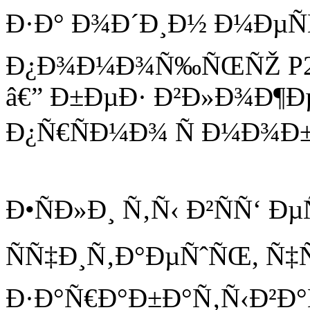
Ð·Ð° Ð¾Ð´Ð¸Ð½ Ð¼ÐµÑÑ
Ð¿Ð¾Ð¼Ð¾Ñ‰ÑŒÑŽ P2
â€” Ð±ÐµÐ· Ð²Ð»Ð¾Ð¶Ð
Ð¿Ñ€ÑÐ¼Ð¾ Ñ Ð¼Ð¾Ð
Ð•ÑÐ»Ð¸ Ñ‚Ñ‹ Ð²ÑÑ‘ Ð
ÑÑ‡Ð¸Ñ‚Ð°ÐµÑˆÑŒ, Ñ‡
Ð·Ð°Ñ€Ð°Ð±Ð°Ñ‚Ñ‹Ð²Ð