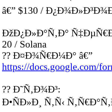
â€” $130 / Ð¿Ð¾Ð»Ð³Ð¾
ÐžÐ¿Ð»Ð°Ñ‚Ð° Ñ‡ÐµÑ€Ðµ
20 / Solana
?? Ð¤Ð¾Ñ€Ð¼Ð° â€”
https://docs.google.com
?? Ð˜Ñ‚Ð¾Ð³:
Ð•ÑÐ»Ð¸ Ñ‚Ñ‹ Ñ‚Ñ€Ð°Ñ