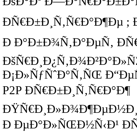
ÐšÐ°Ðº Ð—Ð°Ñ€Ð°Ð±Ð°Ñ
ÐÑ€Ð±Ð¸Ñ‚Ñ€Ð°Ð¶Ðµ ; 
Ð Ð°Ð±Ð¾Ñ‚Ð°ÐµÑ‚ ÐÑ
ÐšÑ€Ð¸Ð¿Ñ‚Ð¾Ð²Ð°Ð»ÑŽ
Ð¡Ð»ÑƒÑˆÐ°Ñ‚ÑŒ Ð“Ðµ
P2P ÐÑ€Ð±Ð¸Ñ‚Ñ€Ð°Ð¶
ÐŸÑ€Ð¸Ð»Ð¾Ð¶ÐµÐ½Ð¸
Ð ÐµÐ°Ð»ÑŒÐ½Ñ‹Ð¹ Ð