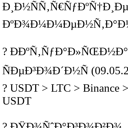
Ð¸Ð½ÑÑ‚Ñ€ÑƒÐºÑ†Ð¸Ðµ
ÐºÐ¾Ð¼Ð¼ÐµÐ½Ñ‚Ð°Ð¼
? ÐÐºÑ‚ÑƒÐ°Ð»ÑŒÐ½Ð°Ñ
ÑÐµÐ³Ð¾Ð´Ð½Ñ (09.05.2
? USDT > LTC > Binanc
USDT
? ÐŸÐ¾ÑˆÐ°Ð³Ð¾Ð²Ð¾