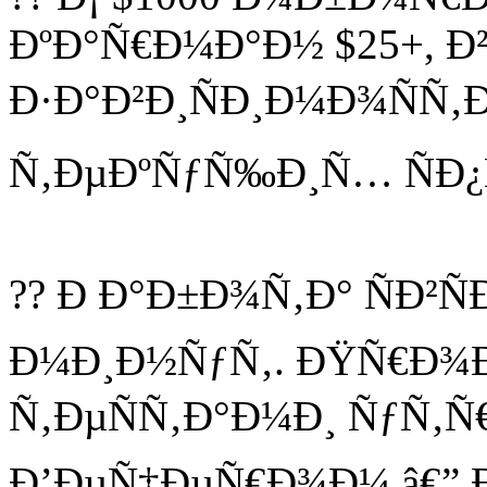
ÐºÐ°Ñ€Ð¼Ð°Ð½ $25+, Ð
Ð·Ð°Ð²Ð¸ÑÐ¸Ð¼Ð¾ÑÑ‚
Ñ‚ÐµÐºÑƒÑ‰Ð¸Ñ… ÑÐ¿
?? Ð Ð°Ð±Ð¾Ñ‚Ð° ÑÐ²ÑÐ
Ð¼Ð¸Ð½ÑƒÑ‚. ÐŸÑ€Ð¾
Ñ‚ÐµÑÑ‚Ð°Ð¼Ð¸ ÑƒÑ‚Ñ
Ð’ÐµÑ‡ÐµÑ€Ð¾Ð¼ â€” 