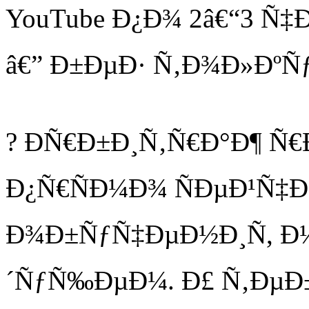
YouTube Ð¿Ð¾ 2â€“3 Ñ‡
â€” Ð±ÐµÐ· Ñ‚Ð¾Ð»ÐºÑƒ
? ÐÑ€Ð±Ð¸Ñ‚Ñ€Ð°Ð¶ Ñ
Ð¿Ñ€ÑÐ¼Ð¾ ÑÐµÐ¹Ñ‡Ð°
Ð¾Ð±ÑƒÑ‡ÐµÐ½Ð¸Ñ, Ð
´ÑƒÑ‰ÐµÐ¼. Ð£ Ñ‚ÐµÐ±