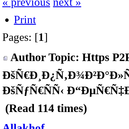
« previous
next »
Print
Pages: [
1
]
Author
Topic: Https P
ÐšÑ€Ð¸Ð¿Ñ‚Ð¾Ð²Ð°Ð»Ñ
ÐšÑƒÑ€ÑÑ‹ Ð“ÐµÑ€Ñ‡Ð
(Read 114 times)
Allakhof