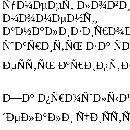
ÑƒÐ¼ÐµÐµÑ‚ Ð»Ð¾Ð²Ð
Ð¼Ð¾Ð¼ÐµÐ½Ñ‚,
Ð°Ð½Ð°Ð»Ð¸Ð·Ð¸Ñ€Ð¾Ð
ÑˆÐ°Ñ€Ð¸Ñ‚ÑŒ Ð·Ð° ÑÐ
ÐµÑÑ‚ÑŒ ÐºÑ€Ð¸Ð¿Ñ‚Ð
Ð—Ð° Ð¿Ñ€Ð¾ÑˆÐ»Ñ‹Ð¹ 
´ÐµÐ»Ð°Ð»Ð¸ Ñ‡Ð¸ÑÑ‚Ñ‹