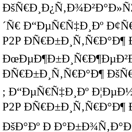
ÐšÑ€Ð¸Ð¿Ñ‚Ð¾Ð²Ð°Ð»ÑŽ
´Ñ€ Ð“ÐµÑ€Ñ‡Ð¸Ðº Ð¢Ñ
P2P ÐÑ€Ð±Ð¸Ñ‚Ñ€Ð°Ð¶ 
ÐœÐµÐ¶Ð±Ð¸Ñ€Ð¶ÐµÐ²
ÐÑ€Ð±Ð¸Ñ‚Ñ€Ð°Ð¶ ÐšÑ
; Ð“ÐµÑ€Ñ‡Ð¸Ðº Ð¦ÐµÐ
P2P ÐÑ€Ð±Ð¸Ñ‚Ñ€Ð°Ð¶
ÐšÐ°Ðº Ð Ð°Ð±Ð¾Ñ‚Ð°Ð