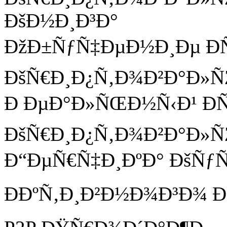
ÐšÐ½Ð¸Ð³Ð°
ÐžÐ±ÑƒÑ‡ÐµÐ½Ð¸Ðµ Ð
ÐšÑ€Ð¸Ð¿Ñ‚Ð¾Ð²Ð°Ð»ÑŽ
Ð ÐµÐ°Ð»ÑŒÐ½Ñ‹Ð¹ Ð
ÐšÑ€Ð¸Ð¿Ñ‚Ð¾Ð²Ð°Ð»ÑŽ
Ð“ÐµÑ€Ñ‡Ð¸ÐºÐ° ÐšÑƒÑ
ÐÐºÑ‚Ð¸Ð²Ð½Ð¾Ð³Ð¾ 