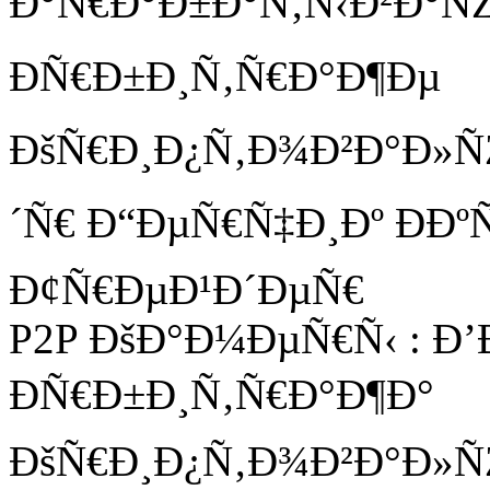
Ð°Ñ€Ð°Ð±Ð°Ñ‚Ñ‹Ð²Ð°ÑŽ
ÐÑ€Ð±Ð¸Ñ‚Ñ€Ð°Ð¶Ðµ
ÐšÑ€Ð¸Ð¿Ñ‚Ð¾Ð²Ð°Ð»ÑŽ
´Ñ€ Ð“ÐµÑ€Ñ‡Ð¸Ðº ÐÐº
Ð¢Ñ€ÐµÐ¹Ð´ÐµÑ€
P2P ÐšÐ°Ð¼ÐµÑ€Ñ‹ : Ð
ÐÑ€Ð±Ð¸Ñ‚Ñ€Ð°Ð¶Ð°
ÐšÑ€Ð¸Ð¿Ñ‚Ð¾Ð²Ð°Ð»ÑŽ