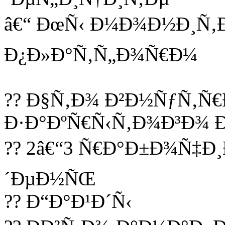
â€“ ÐœÑ‹ Ð¼Ð¾Ð½Ð¸Ñ‚Ð
Ð¿Ð»Ð°Ñ‚Ñ„Ð¾Ñ€Ð¼
?? Ð§Ñ‚Ð¾ Ð²Ð½ÑƒÑ‚Ñ€
Ð·Ð°ÐºÑ€Ñ‹Ñ‚Ð¾Ð³Ð¾ Ð
?? 2â€“3 Ñ€Ð°Ð±Ð¾Ñ‡Ð¸Ð
´ÐµÐ½ÑŒ
?? Ð“Ð°Ð¹Ð´Ñ‹