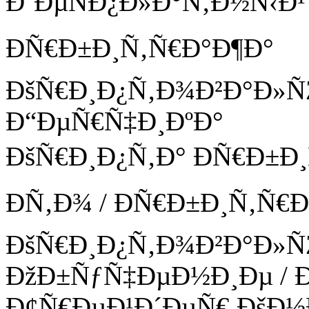
Ð‘ÐµÑÐ¿Ð»Ð°Ñ‚Ð½Ñ‹Ð¹
ÐÑ€Ð±Ð¸Ñ‚Ñ€Ð°Ð¶Ð°
ÐšÑ€Ð¸Ð¿Ñ‚Ð¾Ð²Ð°Ð»ÑŽ
Ð“ÐµÑ€Ñ‡Ð¸ÐºÐ°
ÐšÑ€Ð¸Ð¿Ñ‚Ð° ÐÑ€Ð±Ð
Ð­Ñ‚Ð¾ / ÐÑ€Ð±Ð¸Ñ‚Ñ€
ÐšÑ€Ð¸Ð¿Ñ‚Ð¾Ð²Ð°Ð»Ñ
ÐžÐ±ÑƒÑ‡ÐµÐ½Ð¸Ðµ / 
Ð¢Ñ€ÐµÐ¹Ð´ÐµÑ€ ÐšÐ½