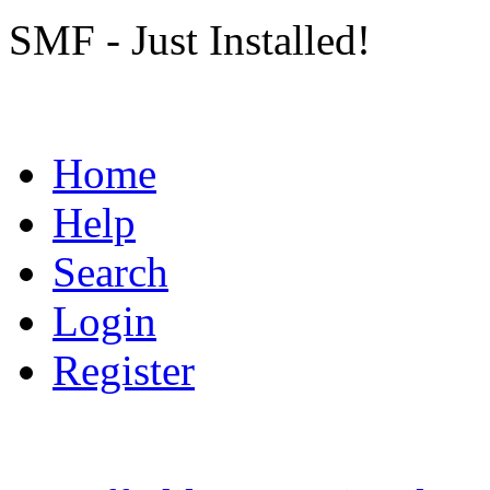
SMF - Just Installed!
Home
Help
Search
Login
Register