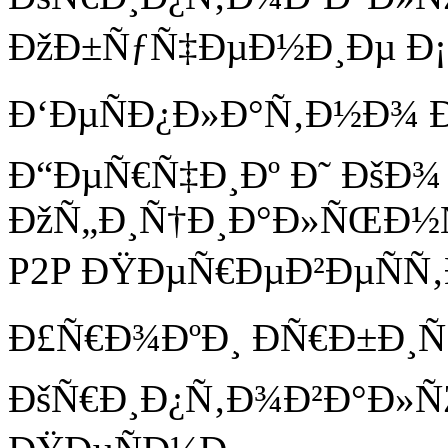
ÐžÐ±ÑƒÑ‡ÐµÐ½Ð¸Ðµ Ð¡ 
Ð‘ÐµÑÐ¿Ð»Ð°Ñ‚Ð½Ð¾ Ð
Ð“ÐµÑ€Ñ‡Ð¸Ðº Ð˜ ÐšÐ¾
ÐžÑ„Ð¸Ñ†Ð¸Ð°Ð»ÑŒÐ½Ñ
P2P ÐŸÐµÑ€ÐµÐ²ÐµÑÑ‚
Ð£Ñ€Ð¾ÐºÐ¸ ÐÑ€Ð±Ð¸Ñ
ÐšÑ€Ð¸Ð¿Ñ‚Ð¾Ð²Ð°Ð»ÑŽ