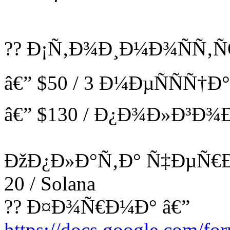
?? Ð¡Ñ‚Ð¾Ð¸Ð¼Ð¾ÑÑ‚Ñ
â€” $50 / 3 Ð¼ÐµÑÑÑ†Ð°
â€” $130 / Ð¿Ð¾Ð»Ð³Ð¾
ÐžÐ¿Ð»Ð°Ñ‚Ð° Ñ‡ÐµÑ€Ðµ
20 / Solana
?? Ð¤Ð¾Ñ€Ð¼Ð° â€”
https://docs.google.com