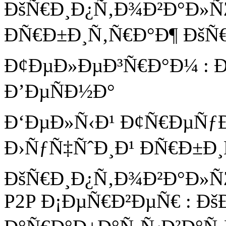
ÐšÑ€Ð¸Ð¿Ñ‚Ð¾Ð²Ð°Ð»ÑŽ
ÐÑ€Ð±Ð¸Ñ‚Ñ€Ð°Ð¶ ÐšÑ
Ð¢ÐµÐ»ÐµÐ³Ñ€Ð°Ð¼ : 
Ð’ÐµÑÐ½Ð°
Ð‘ÐµÐ»Ñ‹Ð¹ Ð¢Ñ€ÐµÑƒ
Ð›ÑƒÑ‡ÑˆÐ¸Ð¹ ÐÑ€Ð±Ð
ÐšÑ€Ð¸Ð¿Ñ‚Ð¾Ð²Ð°Ð»ÑŽ
P2P Ð¡ÐµÑ€Ð²ÐµÑ€ : Ðš