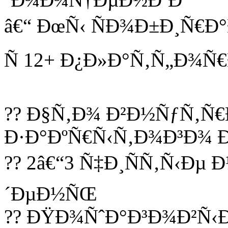
â€“ ÐœÑ‹ ÑÐ¾Ð±Ð¸Ñ€
Ñ 12+ Ð¿Ð»Ð°Ñ‚Ñ„Ð¾Ñ
?? Ð§Ñ‚Ð¾ Ð²Ð½ÑƒÑ‚Ñ€
Ð·Ð°ÐºÑ€Ñ‹Ñ‚Ð¾Ð³Ð¾ Ð
?? 2â€“3 Ñ‡Ð¸ÑÑ‚Ñ‹Ðµ
´ÐµÐ½ÑŒ
?? ÐŸÐ¾ÑˆÐ°Ð³Ð¾Ð²Ñ‹