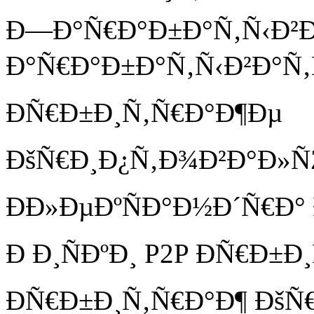
Ð—Ð°Ñ€Ð°Ð±Ð°Ñ‚Ñ‹Ð²Ð
Ð°Ñ€Ð°Ð±Ð°Ñ‚Ñ‹Ð²Ð°Ñ‚
ÐÑ€Ð±Ð¸Ñ‚Ñ€Ð°Ð¶Ðµ
ÐšÑ€Ð¸Ð¿Ñ‚Ð¾Ð²Ð°Ð»ÑŽ
ÐÐ»ÐµÐºÑÐ°Ð½Ð´Ñ€Ð°
Ð Ð¸ÑÐºÐ¸ P2P ÐÑ€Ð±Ð
ÐÑ€Ð±Ð¸Ñ‚Ñ€Ð°Ð¶ ÐšÑ