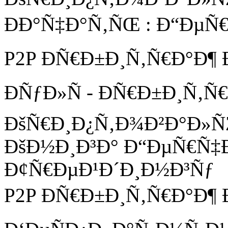
ÐÐ°Ñ‡Ð°Ñ‚ÑŒ : Ð“ÐµÑ€
P2P ÐÑ€Ð±Ð¸Ñ‚Ñ€Ð°Ð¶
ÐÑƒÐ»Ñ - ÐÑ€Ð±Ð¸Ñ‚Ñ
ÐšÑ€Ð¸Ð¿Ñ‚Ð¾Ð²Ð°Ð»ÑŽ
ÐšÐ½Ð¸Ð³Ð° Ð“ÐµÑ€Ñ‡
Ð¢Ñ€ÐµÐ¹Ð´Ð¸Ð½Ð³Ñƒ
P2P ÐÑ€Ð±Ð¸Ñ‚Ñ€Ð°Ð¶ 