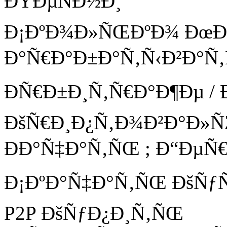
ÐŸÐµÑÐ½Ð¸
Ð¡ÐºÐ¾Ð»ÑŒÐºÐ¾ Ðœ
Ð°Ñ€Ð°Ð±Ð°Ñ‚Ñ‹Ð²Ð°Ñ‚
ÐÑ€Ð±Ð¸Ñ‚Ñ€Ð°Ð¶Ðµ / 
ÐšÑ€Ð¸Ð¿Ñ‚Ð¾Ð²Ð°Ð»Ñ
ÐÐ°Ñ‡Ð°Ñ‚ÑŒ ; Ð“ÐµÑ
Ð¡ÐºÐ°Ñ‡Ð°Ñ‚ÑŒ ÐšÑƒÑ
P2P ÐšÑƒÐ¿Ð¸Ñ‚ÑŒ