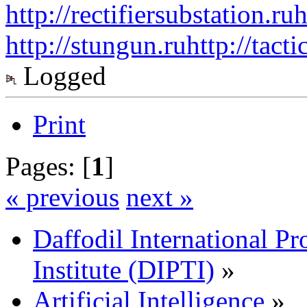
http://rectifiersubstation.ru
h
http://stungun.ru
http://tact
Logged
Print
Pages: [
1
]
« previous
next »
Daffodil International Pr
Institute (DIPTI)
»
Artificial Intelligence
»