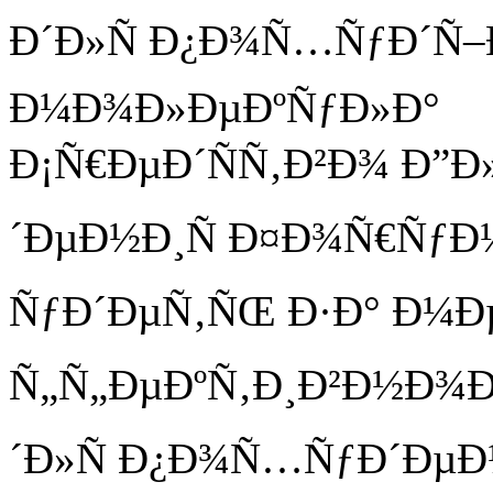
Ð´Ð»Ñ Ð¿Ð¾Ñ…ÑƒÐ´Ñ–
Ð¼Ð¾Ð»ÐµÐºÑƒÐ»Ð°
Ð¡Ñ€ÐµÐ´ÑÑ‚Ð²Ð¾ Ð”
´ÐµÐ½Ð¸Ñ Ð¤Ð¾Ñ€ÑƒÐ
ÑƒÐ´ÐµÑ‚ÑŒ Ð·Ð° Ð¼ÐµÑ
Ñ„Ñ„ÐµÐºÑ‚Ð¸Ð²Ð½Ð¾Ðµ
´Ð»Ñ Ð¿Ð¾Ñ…ÑƒÐ´ÐµÐ½