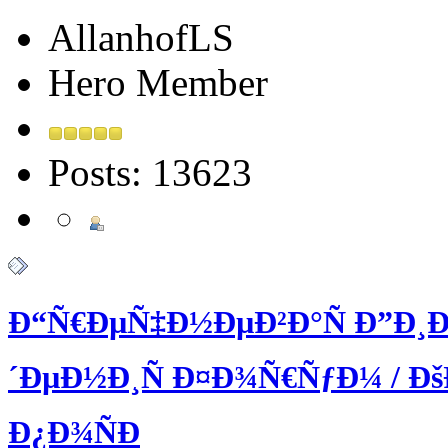
AllanhofLS
Hero Member
Posts: 13623
Ð“Ñ€ÐµÑ‡Ð½ÐµÐ²Ð°Ñ Ð”Ð¸
´ÐµÐ½Ð¸Ñ Ð¤Ð¾Ñ€ÑƒÐ¼ / 
Ð¿Ð¾ÑÐ