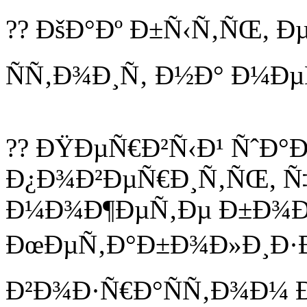
?? ÐšÐ°Ðº Ð±Ñ‹Ñ‚ÑŒ, Ðµ
ÑÑ‚Ð¾Ð¸Ñ‚ Ð½Ð° Ð¼Ðµ
?? ÐŸÐµÑ€Ð²Ñ‹Ð¹ ÑˆÐ°Ð³
Ð¿Ð¾Ð²ÐµÑ€Ð¸Ñ‚ÑŒ, Ñ
Ð¼Ð¾Ð¶ÐµÑ‚Ðµ Ð±Ð¾Ð
ÐœÐµÑ‚Ð°Ð±Ð¾Ð»Ð¸Ð·Ð
Ð²Ð¾Ð·Ñ€Ð°ÑÑ‚Ð¾Ð¼ 