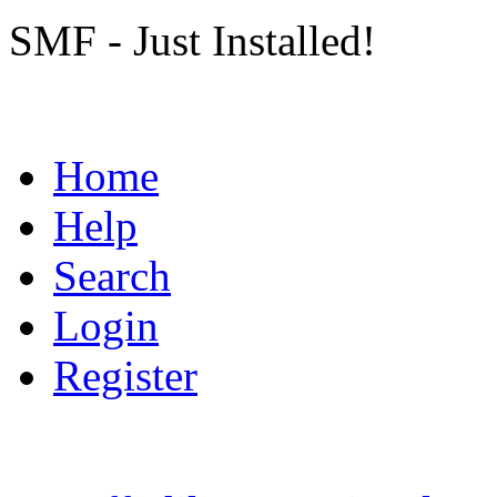
SMF - Just Installed!
Home
Help
Search
Login
Register