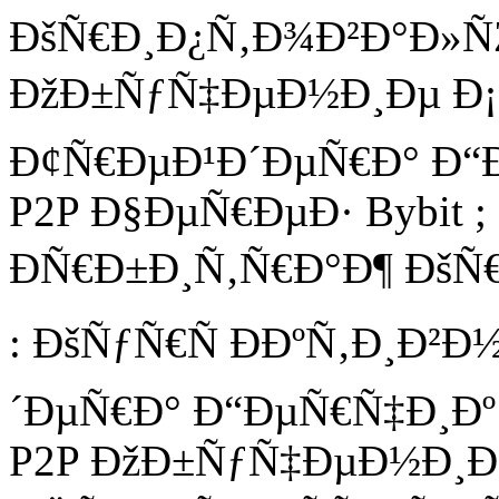
ÐšÑ€Ð¸Ð¿Ñ‚Ð¾Ð²Ð°Ð»Ñ
ÐžÐ±ÑƒÑ‡ÐµÐ½Ð¸Ðµ Ð¡ Ð
Ð¢Ñ€ÐµÐ¹Ð´ÐµÑ€Ð° Ð“
P2P Ð§ÐµÑ€ÐµÐ· Bybit
ÐÑ€Ð±Ð¸Ñ‚Ñ€Ð°Ð¶ ÐšÑ
: ÐšÑƒÑ€Ñ ÐÐºÑ‚Ð¸Ð
´ÐµÑ€Ð° Ð“ÐµÑ€Ñ‡Ð¸Ðº
P2P ÐžÐ±ÑƒÑ‡ÐµÐ½Ð¸Ðµ