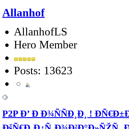
Allanhof
AllanhofLS
Hero Member
Posts: 13623
P2P Ð’ Ð Ð¾ÑÑÐ¸Ð¸ ! ÐÑ€Ð
ÐšÑ€Ð¸Ð¿Ñ‚Ð¾Ð²Ð°Ð»ÑŽÑ‚ 