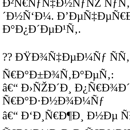
Ð²Ñ€ÑƒÑ‡Ð½ÑƒÑŽ ÑƒÑ‚
´Ð½Ñ‘Ð¼. Ð’ÐµÑ‡ÐµÑ€
Ð°Ð¿Ð´ÐµÐ¹Ñ‚.
?? ÐŸÐ¾Ñ‡ÐµÐ¼Ñƒ ÑÑ
Ñ€Ð°Ð±Ð¾Ñ‚Ð°ÐµÑ‚:
â€“ Ð›ÑŽÐ´Ð¸ Ð¿Ñ€Ð¾Ð
Ñ€Ð°Ð·Ð½Ð¾Ð¼Ñƒ
â€“ Ð‘Ð¸Ñ€Ð¶Ð¸ Ð½Ðµ 