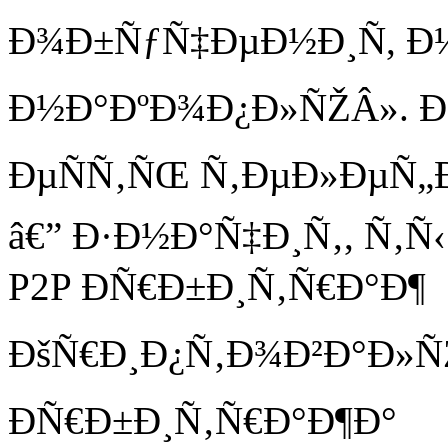
Ð¾Ð±ÑƒÑ‡ÐµÐ½Ð¸Ñ, Ð
Ð½Ð°ÐºÐ¾Ð¿Ð»ÑŽÂ». Ð£
ÐµÑÑ‚ÑŒ Ñ‚ÐµÐ»ÐµÑ„
â€” Ð·Ð½Ð°Ñ‡Ð¸Ñ‚, Ñ‚Ñ‹
P2P ÐÑ€Ð±Ð¸Ñ‚Ñ€Ð°Ð¶
ÐšÑ€Ð¸Ð¿Ñ‚Ð¾Ð²Ð°Ð»ÑŽ
ÐÑ€Ð±Ð¸Ñ‚Ñ€Ð°Ð¶Ð°