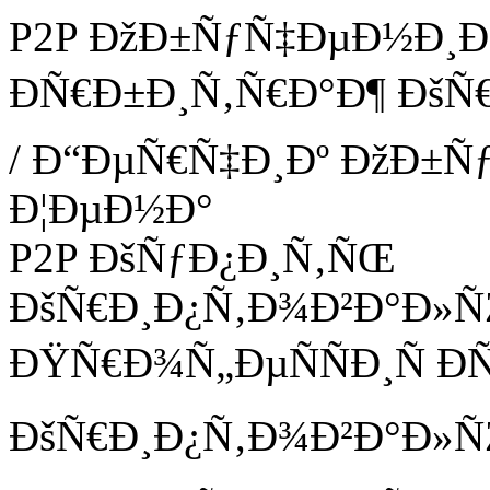
P2P ÐžÐ±ÑƒÑ‡ÐµÐ½Ð¸Ðµ
ÐÑ€Ð±Ð¸Ñ‚Ñ€Ð°Ð¶ ÐšÑ
/ Ð“ÐµÑ€Ñ‡Ð¸Ðº ÐžÐ±
Ð¦ÐµÐ½Ð°
P2P ÐšÑƒÐ¿Ð¸Ñ‚ÑŒ
ÐšÑ€Ð¸Ð¿Ñ‚Ð¾Ð²Ð°Ð»ÑŽ
ÐŸÑ€Ð¾Ñ„ÐµÑÑÐ¸Ñ Ð
ÐšÑ€Ð¸Ð¿Ñ‚Ð¾Ð²Ð°Ð»ÑŽ