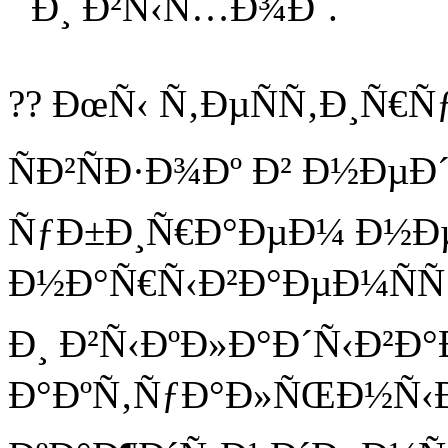
´ Ð¸ Ð²Ñ‹Ñ…Ð¾Ð´.
?? ÐœÑ‹ Ñ‚ÐµÑÑ‚Ð¸Ñ€Ñ
ÑÐ²ÑÐ·Ð¾Ðº Ð² Ð½ÐµÐ
ÑƒÐ±Ð¸Ñ€Ð°ÐµÐ¼ Ð½Ðµ
Ð½Ð°Ñ€Ñ‹Ð²Ð°ÐµÐ¼ÑÑ
Ð¸ Ð²Ñ‹ÐºÐ»Ð°Ð´Ñ‹Ð²Ð
Ð°ÐºÑ‚ÑƒÐ°Ð»ÑŒÐ½Ñ‹Ðµ