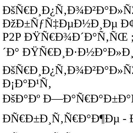
ÐšÑ€Ð¸Ð¿Ñ‚Ð¾Ð²Ð°Ð»ÑŽ
ÐžÐ±ÑƒÑ‡ÐµÐ½Ð¸Ðµ Ð
P2P ÐŸÑ€Ð¾Ð´Ð°Ñ‚ÑŒ 
´Ð° ÐŸÑ€Ð¸Ð·Ð½Ð°Ð»Ð¸
ÐšÑ€Ð¸Ð¿Ñ‚Ð¾Ð²Ð°Ð»ÑŽ
Ð¡Ð°Ð¹Ñ‚
ÐšÐ°Ðº Ð—Ð°Ñ€Ð°Ð±Ð°Ñ
ÐÑ€Ð±Ð¸Ñ‚Ñ€Ð°Ð¶Ðµ - 