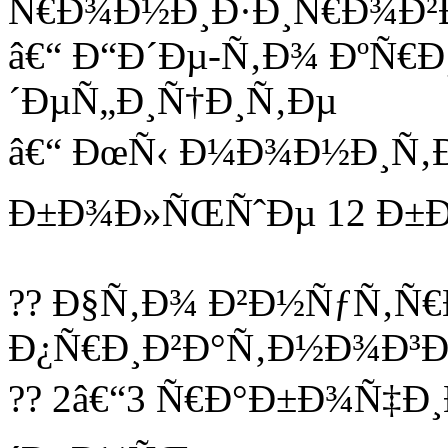
Ñ€Ð¾Ð½Ð¸Ð·Ð¸Ñ€Ð¾Ð²
â€“ Ð“Ð´Ðµ-Ñ‚Ð¾ ÐºÑ€Ð
´ÐµÑ„Ð¸Ñ†Ð¸Ñ‚Ðµ
â€“ ÐœÑ‹ Ð¼Ð¾Ð½Ð¸Ñ‚
Ð±Ð¾Ð»ÑŒÑˆÐµ 12 Ð±Ð
?? Ð§Ñ‚Ð¾ Ð²Ð½ÑƒÑ‚Ñ€
Ð¿Ñ€Ð¸Ð²Ð°Ñ‚Ð½Ð¾Ð³Ð
?? 2â€“3 Ñ€Ð°Ð±Ð¾Ñ‡Ð¸Ð