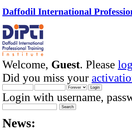
Daffodil International Professio
Welcome,
Guest
. Please
lo
Did you miss your
activati
Login with username, passw
News: