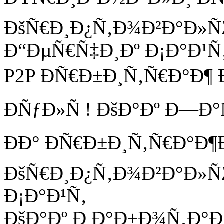
ÐšÑ€Ð¸Ð¿Ñ‚Ð¾Ð²Ð°Ð»ÑŽ
Ð“ÐµÑ€Ñ‡Ð¸Ðº Ð¡Ð°Ð¹Ñ
P2P ÐÑ€Ð±Ð¸Ñ‚Ñ€Ð°Ð¶
ÐÑƒÐ»Ñ ! ÐšÐ°Ðº Ð—
ÐÐ° ÐÑ€Ð±Ð¸Ñ‚Ñ€Ð°Ð¶
ÐšÑ€Ð¸Ð¿Ñ‚Ð¾Ð²Ð°Ð»ÑŽ
Ð¡Ð°Ð¹Ñ‚
ÐšÐ°Ðº Ð Ð°Ð±Ð¾Ñ‚Ð°Ð