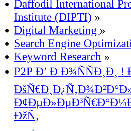
Daffodil International Pr
Institute (DIPTI)
»
Digital Marketing
»
Search Engine Optimizat
Keyword Research
»
P2P Ð’ Ð Ð¾ÑÑÐ¸Ð¸ 
ÐšÑ€Ð¸Ð¿Ñ‚Ð¾Ð²Ð°Ð
Ð¢ÐµÐ»ÐµÐ³Ñ€Ð°Ð¼Ð
ÐžÑ‚