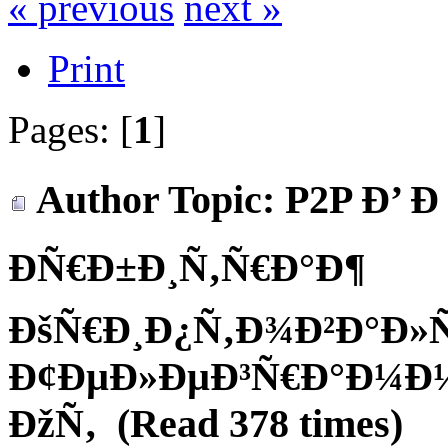
« previous
next »
Print
Pages: [
1
]
Author
Topic: P2P Ð’ Ð
ÐÑ€Ð±Ð¸Ñ‚Ñ€Ð°Ð¶
ÐšÑ€Ð¸Ð¿Ñ‚Ð¾Ð²Ð°Ð»
Ð¢ÐµÐ»ÐµÐ³Ñ€Ð°Ð¼Ð¼
ÐžÑ‚ (Read 378 times)