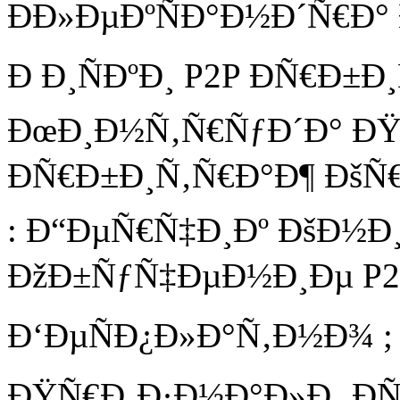
ÐÐ»ÐµÐºÑÐ°Ð½Ð´Ñ€Ð°
Ð Ð¸ÑÐºÐ¸ P2P ÐÑ€Ð±Ð
ÐœÐ¸Ð½Ñ‚Ñ€ÑƒÐ´Ð° ÐŸ
ÐÑ€Ð±Ð¸Ñ‚Ñ€Ð°Ð¶ ÐšÑ
: Ð“ÐµÑ€Ñ‡Ð¸Ðº ÐšÐ½Ð
ÐžÐ±ÑƒÑ‡ÐµÐ½Ð¸Ðµ P2
Ð‘ÐµÑÐ¿Ð»Ð°Ñ‚Ð½Ð¾ ;
ÐŸÑ€Ð¸Ð·Ð½Ð°Ð»Ð¸ Ð