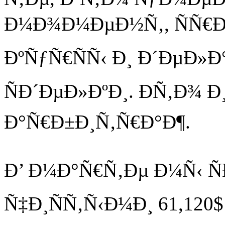
Ð¼Ð¾Ð¼ÐµÐ½Ñ‚, ÑÑ€Ð
ÐºÑƒÑ€ÑÑ‹ Ð¸ Ð´ÐµÐ»
ÑÐ´ÐµÐ»ÐºÐ¸. Ð­Ñ‚Ð¾ Ð
Ð°Ñ€Ð±Ð¸Ñ‚Ñ€Ð°Ð¶.
Ð’ Ð¼Ð°Ñ€Ñ‚Ðµ Ð¼Ñ‹ Ñ
Ñ‡Ð¸ÑÑ‚Ñ‹Ð¼Ð¸ 61,120$