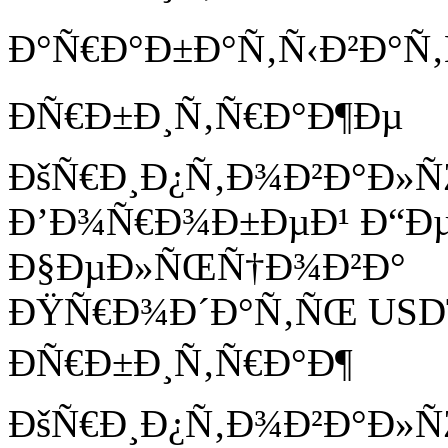
Ð°Ñ€Ð°Ð±Ð°Ñ‚Ñ‹Ð²Ð°Ñ‚
ÐÑ€Ð±Ð¸Ñ‚Ñ€Ð°Ð¶Ðµ
ÐšÑ€Ð¸Ð¿Ñ‚Ð¾Ð²Ð°Ð»ÑŽ
Ð’Ð¾Ñ€Ð¾Ð±ÐµÐ¹ Ð“Ðµ
Ð§ÐµÐ»ÑŒÑ†Ð¾Ð²Ð°
ÐŸÑ€Ð¾Ð´Ð°Ñ‚ÑŒ USDT
ÐÑ€Ð±Ð¸Ñ‚Ñ€Ð°Ð¶
ÐšÑ€Ð¸Ð¿Ñ‚Ð¾Ð²Ð°Ð»Ñ