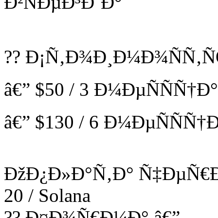
Ð²ÑÐµÐ³Ð´Ð°
?? Ð¡Ñ‚Ð¾Ð¸Ð¼Ð¾ÑÑ‚Ñ
â€” $50 / 3 Ð¼ÐµÑÑÑ†Ð°
â€” $130 / 6 Ð¼ÐµÑÑÑ†
ÐžÐ¿Ð»Ð°Ñ‚Ð° Ñ‡ÐµÑ€Ðµ
20 / Solana
?? Ð¤Ð¾Ñ€Ð¼Ð° â€”