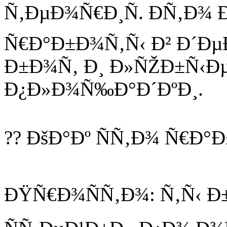
Ñ‚ÐµÐ¾Ñ€Ð¸Ñ. Ð­Ñ‚Ð¾
Ñ€Ð°Ð±Ð¾Ñ‚Ñ‹ Ð² Ð´ÐµÐ
Ð±Ð¾Ñ‚ Ð¸ Ð»ÑŽÐ±Ñ‹Ðµ
Ð¿Ð»Ð¾Ñ‰Ð°Ð´ÐºÐ¸.
?? ÐšÐ°Ðº ÑÑ‚Ð¾ Ñ€Ð°
ÐŸÑ€Ð¾ÑÑ‚Ð¾: Ñ‚Ñ‹ 