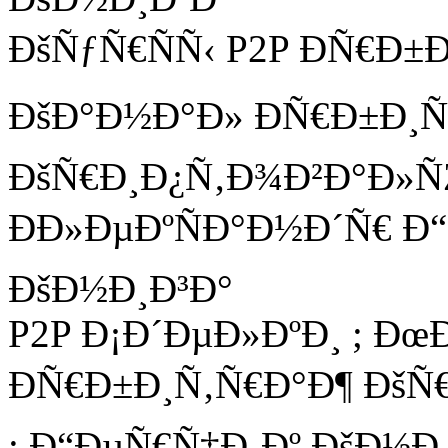
ÐšÑƒÑ€ÑÑ‹ P2P ÐÑ€Ð±Ð
ÐšÐ°Ð½Ð°Ð» ÐÑ€Ð±Ð¸Ñ
ÐšÑ€Ð¸Ð¿Ñ‚Ð¾Ð²Ð°Ð»ÑŽ
ÐÐ»ÐµÐºÑÐ°Ð½Ð´Ñ€ Ð
ÐšÐ½Ð¸Ð³Ð°
P2P Ð¡Ð´ÐµÐ»ÐºÐ¸ ; Ð
ÐÑ€Ð±Ð¸Ñ‚Ñ€Ð°Ð¶ ÐšÑ
: Ð“ÐµÑ€Ñ‡Ð¸Ðº ÐšÐ½Ð