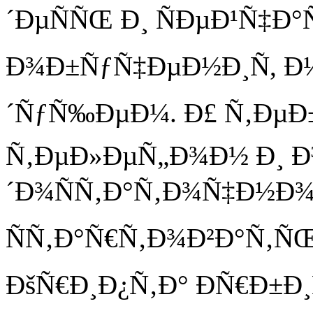
´ÐµÑÑŒ Ð¸ ÑÐµÐ¹Ñ‡Ð°Ñ
Ð¾Ð±ÑƒÑ‡ÐµÐ½Ð¸Ñ, Ð
´ÑƒÑ‰ÐµÐ¼. Ð£ Ñ‚ÐµÐ±
Ñ‚ÐµÐ»ÐµÑ„Ð¾Ð½ Ð¸ Ð
´Ð¾ÑÑ‚Ð°Ñ‚Ð¾Ñ‡Ð½Ð¾
ÑÑ‚Ð°Ñ€Ñ‚Ð¾Ð²Ð°Ñ‚ÑŒ
ÐšÑ€Ð¸Ð¿Ñ‚Ð° ÐÑ€Ð±Ð