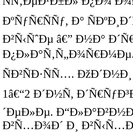
ÑÑ‚ÐµÐ¹Ð±Ð» Ð¿Ð¾ 
ÐºÑƒÑ€ÑÑƒ, Ð° ÑÐºÐ¸
Ð²Ñ‹ÑˆÐµ â€” Ð½Ð° Ð´
Ð¿Ð»Ð°Ñ‚Ñ„Ð¾Ñ€Ð¼Ðµ. Ð
ÑÐ²ÑÐ·ÑÑ…. ÐžÐ´Ð½Ð¸
1â€“2 Ð´Ð½Ñ, Ð´Ñ€ÑƒÐ
´ÐµÐ»Ðµ. Ð“Ð»Ð°Ð²Ð½
Ð²Ñ…Ð¾Ð´ Ð¸ Ð²Ñ‹Ñ…Ð