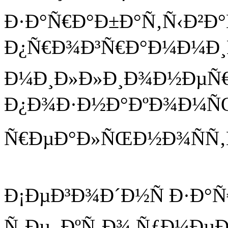
Ð·Ð°Ñ€Ð°Ð±Ð°Ñ‚Ñ‹Ð²Ð
Ð¿Ñ€Ð¾Ð³Ñ€Ð°Ð¼Ð¼Ð¸Ñ
Ð¼Ð¸Ð»Ð»Ð¸Ð¾Ð½ÐµÑ€Ñ
Ð¿Ð¾Ð·Ð½Ð°ÐºÐ¾Ð¼ÑŒÑ
Ñ€ÐµÐ°Ð»ÑŒÐ½Ð¾ÑÑ‚
Ð¡ÐµÐ³Ð¾Ð´Ð½Ñ Ð·Ð°Ñ
Ñ‚Ðµ, ÐºÑ‚Ð¾ ÑƒÐ¼Ðµ