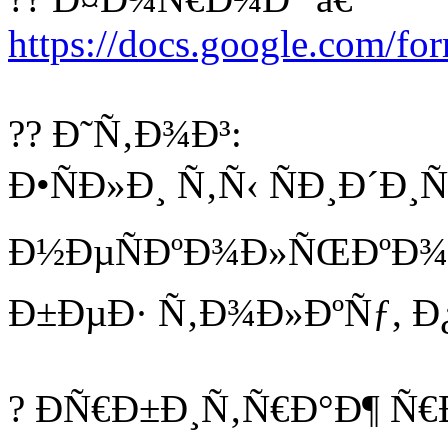
https://docs.google.com
?? Ð˜Ñ‚Ð¾Ð³:
Ð•ÑÐ»Ð¸ Ñ‚Ñ‹ ÑÐ¸Ð´Ð¸Ñ
Ð½ÐµÑÐºÐ¾Ð»ÑŒÐºÐ¾ 
Ð±ÐµÐ· Ñ‚Ð¾Ð»ÐºÑƒ, Ð
? ÐÑ€Ð±Ð¸Ñ‚Ñ€Ð°Ð¶ Ñ