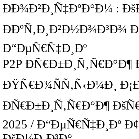
ÐÐ¾Ð²Ð¸Ñ‡ÐºÐ°Ð¼ : Ð
ÐÐºÑ‚Ð¸Ð²Ð½Ð¾Ð³Ð¾ 
Ð“ÐµÑ€Ñ‡Ð¸Ðº
P2P ÐÑ€Ð±Ð¸Ñ‚Ñ€Ð°Ð¶ 
ÐŸÑ€Ð¾ÑÑ‚Ñ‹Ð¼Ð¸ Ð¡
ÐÑ€Ð±Ð¸Ñ‚Ñ€Ð°Ð¶ ÐšÑ
2025 / Ð“ÐµÑ€Ñ‡Ð¸Ðº 
ÐšÐ½Ð¸Ð³Ð°