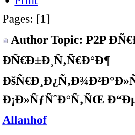
Print
Pages: [
1
]
Author
Topic: P2P ÐÑ
ÐÑ€Ð±Ð¸Ñ‚Ñ€Ð°Ð¶
ÐšÑ€Ð¸Ð¿Ñ‚Ð¾Ð²Ð°Ð»ÑŽ
Ð¡Ð»ÑƒÑˆÐ°Ñ‚ÑŒ Ð“ÐµÑ
Allanhof