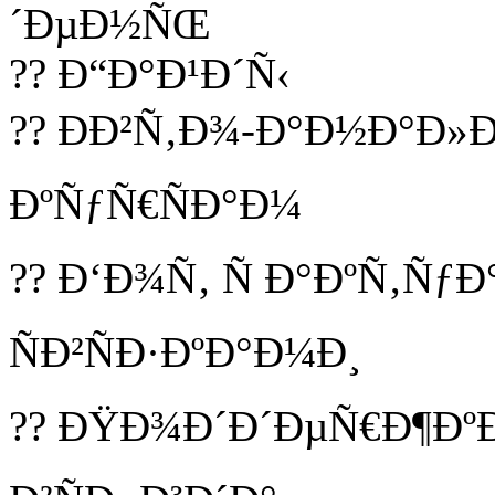
´ÐµÐ½ÑŒ
?? Ð“Ð°Ð¹Ð´Ñ‹
?? ÐÐ²Ñ‚Ð¾-Ð°Ð½Ð°Ð»
ÐºÑƒÑ€ÑÐ°Ð¼
?? Ð‘Ð¾Ñ‚ Ñ Ð°ÐºÑ‚Ñ
ÑÐ²ÑÐ·ÐºÐ°Ð¼Ð¸
?? ÐŸÐ¾Ð´Ð´ÐµÑ€Ð¶ÐºÐ°