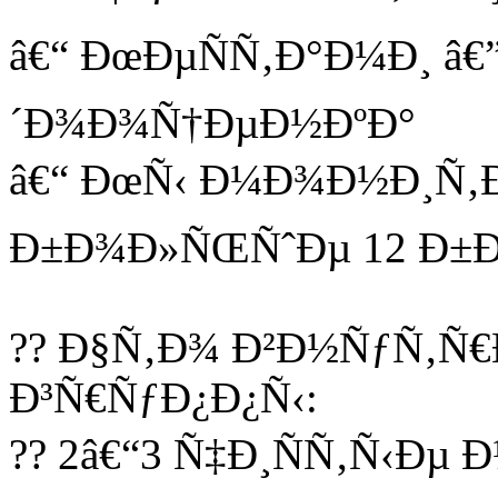
â€“ ÐœÐµÑÑ‚Ð°Ð¼Ð¸ â
´Ð¾Ð¾Ñ†ÐµÐ½ÐºÐ°
â€“ ÐœÑ‹ Ð¼Ð¾Ð½Ð¸Ñ‚
Ð±Ð¾Ð»ÑŒÑˆÐµ 12 Ð±Ð
?? Ð§Ñ‚Ð¾ Ð²Ð½ÑƒÑ‚Ñ€
Ð³Ñ€ÑƒÐ¿Ð¿Ñ‹:
?? 2â€“3 Ñ‡Ð¸ÑÑ‚Ñ‹Ðµ