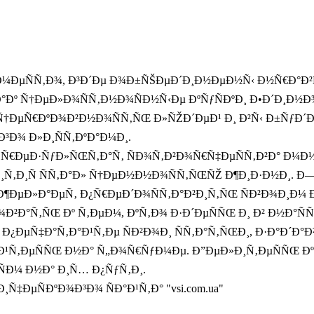
Ð¾ Ð¼ÐµÑÑ‚Ð¾, Ð³Ð´Ðµ Ð¾Ð±ÑŠÐµÐ´Ð¸Ð½ÐµÐ½Ñ‹ Ð½Ñ€Ð°Ð
Ð°Ðº Ñ†ÐµÐ»Ð¾ÑÑ‚Ð½Ð¾ÑÐ½Ñ‹Ðµ ÐºÑƒÑÐºÐ¸ Ð•Ð´Ð¸Ð½Ð
Ñ†ÐµÑ€ÐºÐ¾Ð²Ð½Ð¾ÑÑ‚ÑŒ Ð»ÑŽÐ´ÐµÐ¹ Ð¸ Ð²Ñ‹ Ð±ÑƒÐ´
³Ð¾ Ð»Ð¸ÑÑ‚ÐºÐ°Ð¼Ð¸.
 - Ñ€ÐµÐ·ÑƒÐ»ÑŒÑ‚Ð°Ñ‚ ÑÐ¾Ñ‚Ð²Ð¾Ñ€Ñ‡ÐµÑÑ‚Ð²Ð° Ð¼Ð
¸Ñ‚Ð¸Ñ ÑÑ‚Ð°Ð» Ñ†ÐµÐ½Ð½Ð¾ÑÑ‚ÑŒÑŽ Ð¶Ð¸Ð·Ð½Ð¸. Ð
¹ Ð¶ÐµÐ»Ð°ÐµÑ‚ Ð¿Ñ€ÐµÐ´Ð¾ÑÑ‚Ð°Ð²Ð¸Ñ‚ÑŒ ÑÐ²Ð¾Ð¸Ð
¾Ð²Ð°Ñ‚ÑŒ Ðº Ñ‚ÐµÐ¼, ÐºÑ‚Ð¾ Ð·Ð´ÐµÑÑŒ Ð¸ Ð² Ð½Ð°Ñ
ÐµÑ‡Ð°Ñ‚Ð°Ð¹Ñ‚Ðµ ÑÐ²Ð¾Ð¸ ÑÑ‚Ð°Ñ‚ÑŒÐ¸, Ð·Ð°Ð´Ð°Ð
Ð°Ð¹Ñ‚ÐµÑÑŒ Ð½Ð° Ñ„Ð¾Ñ€ÑƒÐ¼Ðµ. Ð”ÐµÐ»Ð¸Ñ‚ÐµÑÑŒ
ÑÐ¼ Ð½Ð° Ð¸Ñ… Ð¿ÑƒÑ‚Ð¸.
‡ÐµÑÐºÐ¾Ð³Ð¾ ÑÐ°Ð¹Ñ‚Ð° "vsi.com.ua"