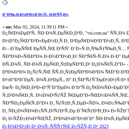
Ð¯ÐºÐµ Ð¡Ð¾Ð³Ð¾Ð´Ð½Ñ– Ð¡Ð²ÑÑ‚Ð¾
«
on:
May 02, 2024, 11:39:11 PM »
Ð¿Ñ€Ð¾ÐµÐºÑ‚ ÑÐ·Ð¾Ñ‚ÐµÑ€Ð¸ÐºÐ¸ "vsi.com.ua" ÑÑ‚
Ð½Ð°Ð¿Ñ€Ð°Ð²Ð»ÐµÐ½Ð¸Ñ Ð¸ Ð²ÐµÑ€Ð¾Ð²Ð°Ð½Ð¸Ñ, Ðº
Ð—Ð´ÐµÑÑŒ ÐµÑÑ‚ÑŒ Ð²ÑÑ‘ Ð´Ð»Ñ Ð¸Ñ‰ÑƒÑ‰Ð¸Ñ… 
ÑÐºÐ¾Ð»ÑŒÐºÐ¾ Ð·Ð½Ð°Ð½Ð¸Ð¹ ÑÐºÑ€Ñ‹Ñ‚Ð¾ Ð·Ð° ÐµÐ
Ð­Ñ‚Ð¾Ñ‚ ÑÐ·Ð¾Ñ‚ÐµÑ€Ð¸Ñ‡ÐµÑÐºÐ¸Ð¹ Ð¿Ð¾Ñ€Ñ‚Ð°Ð»
ÐºÐ¾Ð³Ð¾ Ð¿ÑƒÑ‚ÑŒ ÑÑ‚Ð¸Ñ‡ÐµÑÐºÐ¾Ð³Ð¾ Ñ€Ð°Ð·Ð²Ð
Ð½Ð°Ð¹Ð´ÐµÑ‚ Ð¾Ñ‚Ð²ÐµÑ‚, Ð° Ð¸ÑÐºÑƒÑˆÐµÐ½Ð½Ñ‹Ð
ÐœÑ‹ Ð¿Ñ€Ð¸Ð³Ð»Ð°ÑˆÐ°ÐµÐ¼ Ð’Ð°Ñ Ð¿Ñ€Ð¾ÑÐ»ÐµÐ´Ð
Ñ‚Ð²Ð¾Ñ€Ð¸Ñ‚ Ð½Ð¾Ð²ÑƒÑŽ Ñ€ÐµÐ°Ð»ÑŒÐ½Ð¾ÑÑ‚ÑŒ. Ð¿
ÑÐºÑÐ¿ÐµÑ€Ñ‚Ð°Ð¼ Ð¸ ÑƒÑ‡Ð¸Ñ‚ÐµÐ»ÑÐ¼, Ð¾Ð±Ñ‰
Ð¸ ÑÐ¿Ð¾ÑÐ¾Ð±ÑÑ‚Ð²ÑƒÐ¹Ñ‚Ðµ Ð´Ñ€ÑƒÐ³Ð¸Ð¼ Ð»ÑŽÐ´
Ð¡ Ð›ÑŽÐ±Ð¾Ð²ÑŒÑŽ, ÐºÐ¾Ð¼Ð°Ð½Ð´Ð° ÑÐ·Ð¾Ñ‚ÐµÑ€Ð¸Ñ
Ð¿Ð¾Ð²Ð½Ð¸Ð¹ Ð¼Ñ–ÑÑÑ†ÑŒ Ð»ÑŽÑ‚Ð¸Ð¹ 2023