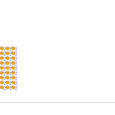
?
?
?
?
?
?
?
?
?
?
?
?
?
?
?
?
?
?
?
?
?
?
?
?
?
?
?