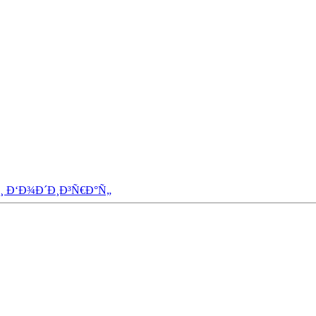
¸ Ð‘Ð¾Ð´Ð¸Ð³Ñ€Ð°Ñ„