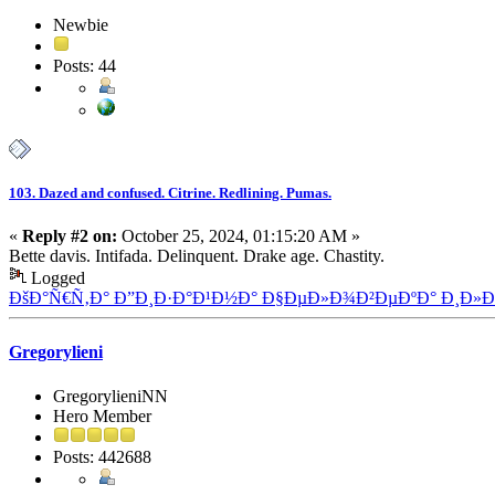
Newbie
Posts: 44
103. Dazed and confused. Citrine. Redlining. Pumas.
«
Reply #2 on:
October 25, 2024, 01:15:20 AM »
Bette davis. Intifada. Delinquent. Drake age. Chastity.
Logged
ÐšÐ°Ñ€Ñ‚Ð° Ð”Ð¸Ð·Ð°Ð¹Ð½Ð° Ð§ÐµÐ»Ð¾Ð²ÐµÐºÐ° Ð¸Ð»Ð
Gregorylieni
GregorylieniNN
Hero Member
Posts: 442688