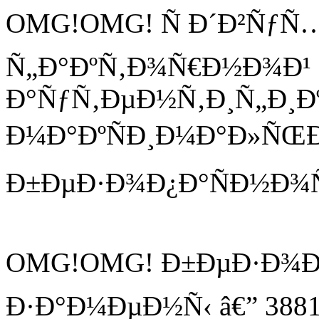
OMG!OMG! Ñ Ð´Ð²ÑƒÑ
Ñ„Ð°ÐºÑ‚Ð¾Ñ€Ð½Ð¾Ð¹
Ð°ÑƒÑ‚ÐµÐ½Ñ‚Ð¸Ñ„Ð¸Ðº
Ð¼Ð°ÐºÑÐ¸Ð¼Ð°Ð»ÑŒÐ
Ð±ÐµÐ·Ð¾Ð¿Ð°ÑÐ½Ð¾
OMG!OMG! Ð±ÐµÐ·Ð¾Ð
Ð·Ð°Ð¼ÐµÐ½Ñ‹ â€” 3881