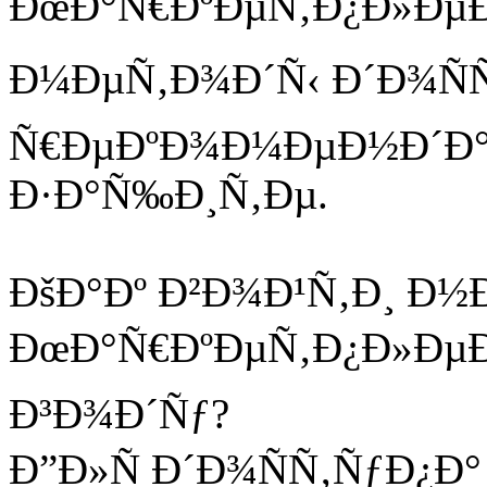
ÐœÐ°Ñ€ÐºÐµÑ‚Ð¿Ð»ÐµÐ¹
Ð¼ÐµÑ‚Ð¾Ð´Ñ‹ Ð´Ð¾ÑÑ
Ñ€ÐµÐºÐ¾Ð¼ÐµÐ½Ð´Ð°
Ð·Ð°Ñ‰Ð¸Ñ‚Ðµ.
ÐšÐ°Ðº Ð²Ð¾Ð¹Ñ‚Ð¸ Ð½
ÐœÐ°Ñ€ÐºÐµÑ‚Ð¿Ð»ÐµÐ¹
Ð³Ð¾Ð´Ñƒ?
Ð”Ð»Ñ Ð´Ð¾ÑÑ‚ÑƒÐ¿Ð° 