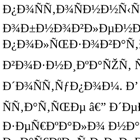
Ð¿Ð¾ÑÑ‚Ð¾ÑÐ½Ð½Ñ‹
Ð¾Ð±Ð½Ð¾Ð²Ð»ÐµÐ½Ð¸
Ð¿Ð¾Ð»ÑŒÐ·Ð¾Ð²Ð°Ñ‚Ð
Ð²Ð¾Ð·Ð½Ð¸ÐºÐ°ÑŽÑ‚ Ñ
Ð´Ð¾ÑÑ‚ÑƒÐ¿Ð¾Ð¼. Ð’
ÑÑ‚Ð°Ñ‚ÑŒÐµ â€” Ð´Ð
Ð·ÐµÑ€ÐºÐ°Ð»Ð¾ Ð½Ð°