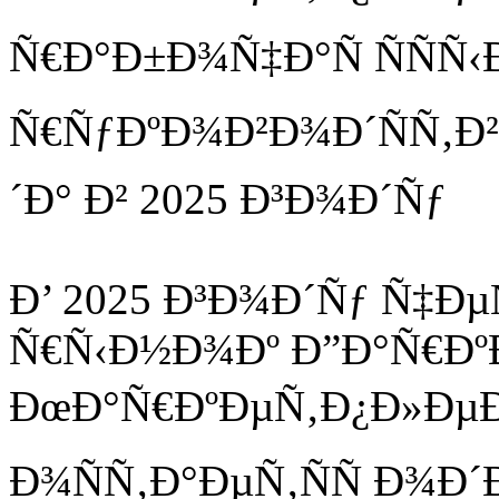
Ñ€Ð°Ð±Ð¾Ñ‡Ð°Ñ ÑÑÑ‹
Ñ€ÑƒÐºÐ¾Ð²Ð¾Ð´ÑÑ‚Ð
´Ð° Ð² 2025 Ð³Ð¾Ð´Ñƒ
Ð’ 2025 Ð³Ð¾Ð´Ñƒ Ñ‡Ð
Ñ€Ñ‹Ð½Ð¾Ðº Ð”Ð°Ñ€Ðº
ÐœÐ°Ñ€ÐºÐµÑ‚Ð¿Ð»ÐµÐ
Ð¾ÑÑ‚Ð°ÐµÑ‚ÑÑ Ð¾Ð