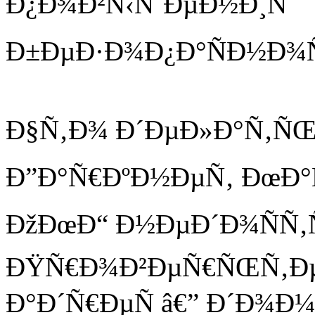
Ð¿Ð¾Ð²Ñ‹ÑˆÐµÐ½Ð¸Ñ
Ð±ÐµÐ·Ð¾Ð¿Ð°ÑÐ½Ð¾Ñ
Ð§Ñ‚Ð¾ Ð´ÐµÐ»Ð°Ñ‚ÑŒ,
Ð”Ð°Ñ€ÐºÐ½ÐµÑ‚ ÐœÐ°
ÐžÐœÐ“ Ð½ÐµÐ´Ð¾ÑÑ‚
ÐŸÑ€Ð¾Ð²ÐµÑ€ÑŒÑ‚Ðµ
Ð°Ð´Ñ€ÐµÑ â€” Ð´Ð¾Ð