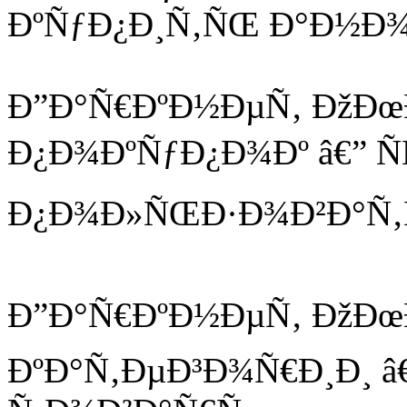
ÐºÑƒÐ¿Ð¸Ñ‚ÑŒ Ð°Ð½
Ð”Ð°Ñ€ÐºÐ½ÐµÑ‚ ÐžÐœ
Ð¿Ð¾ÐºÑƒÐ¿Ð¾Ðº â€” Ñ
Ð¿Ð¾Ð»ÑŒÐ·Ð¾Ð²Ð°Ñ‚Ñ
Ð”Ð°Ñ€ÐºÐ½ÐµÑ‚ ÐžÐœÐ
ÐºÐ°Ñ‚ÐµÐ³Ð¾Ñ€Ð¸Ð¸ â