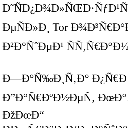
Ð˜ÑÐ¿Ð¾Ð»ÑŒÐ·ÑƒÐ¹Ñ‚
ÐµÑÐ»Ð¸ Tor Ð¾Ð³Ñ€Ð
Ð²Ð°ÑˆÐµÐ¹ ÑÑ‚Ñ€Ð°Ð
Ð—Ð°Ñ‰Ð¸Ñ‚Ð° Ð¿Ñ€Ð¸
Ð”Ð°Ñ€ÐºÐ½ÐµÑ‚ ÐœÐ°
ÐžÐœÐ“