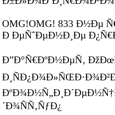
Ð±Ð»Ð¾ÐºÐ¸Ñ€Ð¾Ð²Ð¾
OMG!OMG! 833 Ð½Ðµ Ñ
Ð ÐµÑˆÐµÐ½Ð¸Ðµ Ð¿Ñ
Ð”Ð°Ñ€ÐºÐ½ÐµÑ‚ ÐžÐœÐ
Ð¸ÑÐ¿Ð¾Ð»ÑŒÐ·Ð¾Ð²Ð
ÐºÐ¾Ð½Ñ„Ð¸Ð´ÐµÐ½Ñ†
´Ð¾ÑÑ‚ÑƒÐ¿