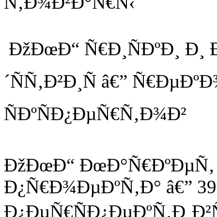
Ñ‚Ð¾Ð²Ð°Ñ€Ñ‹
ÐžÐœÐ“ Ñ€Ð¸ÑÐºÐ¸ Ð¸
´ÑÑ‚Ð²Ð¸Ñ â€” Ñ€Ðµ
ÑÐºÑÐ¿ÐµÑ€Ñ‚Ð¾Ð²
ÐžÐœÐ“ ÐœÐ°Ñ€ÐºÐµÑ
Ð¿Ñ€Ð¾ÐµÐºÑ‚Ð° â€” 39
Ð¿ÐµÑ€ÑÐ¿ÐµÐºÑ‚Ð¸Ð²