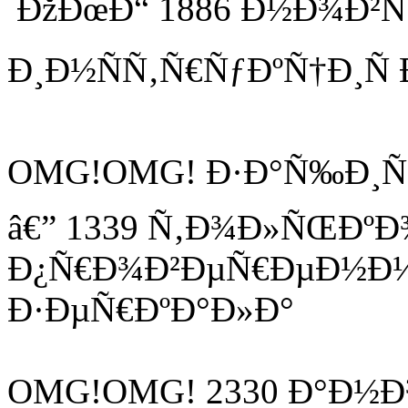
ÐžÐœÐ“ 1886 Ð½Ð¾Ð²Ñ‹
Ð¸Ð½ÑÑ‚Ñ€ÑƒÐºÑ†Ð¸Ñ
OMG!OMG! Ð·Ð°Ñ‰Ð¸Ñ‚
â€” 1339 Ñ‚Ð¾Ð»ÑŒÐºÐ
Ð¿Ñ€Ð¾Ð²ÐµÑ€ÐµÐ½Ð
Ð·ÐµÑ€ÐºÐ°Ð»Ð°
OMG!OMG! 2330 Ð°Ð½