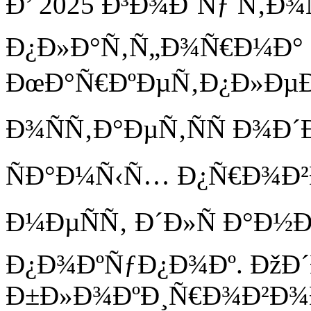
Ð’ 2025 Ð³Ð¾Ð´Ñƒ Ñ‚Ð¾
Ð¿Ð»Ð°Ñ‚Ñ„Ð¾Ñ€Ð¼Ð° 
ÐœÐ°Ñ€ÐºÐµÑ‚Ð¿Ð»ÐµÐ
Ð¾ÑÑ‚Ð°ÐµÑ‚ÑÑ Ð¾Ð
ÑÐ°Ð¼Ñ‹Ñ… Ð¿Ñ€Ð¾
Ð¼ÐµÑÑ‚ Ð´Ð»Ñ Ð°
Ð¿Ð¾ÐºÑƒÐ¿Ð¾Ðº. ÐžÐ´
Ð±Ð»Ð¾ÐºÐ¸Ñ€Ð¾Ð²Ð¾Ð