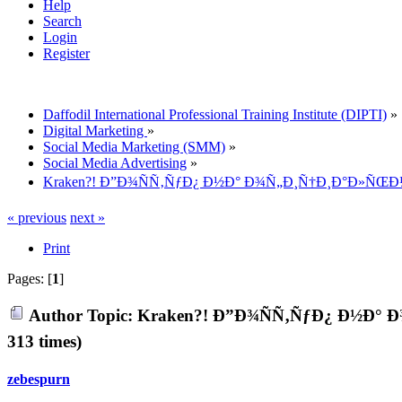
Help
Search
Login
Register
Daffodil International Professional Training Institute (DIPTI)
»
Digital Marketing
»
Social Media Marketing (SMM)
»
Social Media Advertising
»
Kraken?! Ð”Ð¾ÑÑ‚ÑƒÐ¿ Ð½Ð° Ð¾Ñ„Ð¸Ñ†Ð¸Ð°Ð»ÑŒÐ½Ñ
« previous
next »
Print
Pages: [
1
]
Author
Topic: Kraken?! Ð”Ð¾ÑÑ‚ÑƒÐ¿ Ð½Ð° 
313 times)
zebespurn