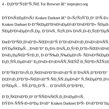
4 - Ð¡ÐºÐ°Ñ‡Ð°Ñ‚ÑŒ Tor Browser â€“ torproject.org
ÐŸÐ¾Ñ‡ÐµÐ¼Ñƒ Kraken Darknet â€“ Ð»ÑƒÑ‡ÑˆÐ¸Ð¹ Ð²
Kraken Darknet Ð·Ð°Ñ€ÐµÐºÐ¾Ð¼ÐµÐ½Ð´Ð¾Ð²Ð°Ð» ÑÐµÐ
ÑÐµÐ³Ð¼ÐµÐ½Ñ‚Ðµ. Ð’Ð¾Ñ‚ Ñ‡Ñ‚Ð¾ Ð¾Ñ‚Ð»Ð¸Ñ‡Ð°Ðµ
ÐœÐ°ÐºÑÐ¸Ð¼Ð°Ð»ÑŒÐ½Ð°Ñ Ð°Ð½Ð¾Ð½Ð¸Ð¼Ð½Ð¾ÑÑ
ÐŸÐµÑ€ÐµÑ…Ð¾Ð´Ð° Ð¿Ð¾ Ð¾Ñ„Ð¸Ñ†Ð¸Ð°Ð»ÑŒÐ½Ð¾Ð¹ Ñ
Ð¾Ð¿ÐµÑ€Ð°Ñ†Ð¸Ð¸ Ð·Ð°Ñ‰Ð¸Ñ‰ÐµÐ½Ñ‹ ÑÐ¾Ð²Ñ€ÐµÐ
Ð¡Ð¸ÑÑ‚ÐµÐ¼Ð° Ð¿Ð¾Ð»Ð½Ð¾ÑÑ‚ÑŒÑŽ Ð¸ÑÐºÐ»ÑŽÑ‡
Ð“Ð°Ñ€Ð°Ð½Ñ‚Ð¸Ñ€Ð¾Ð²Ð°Ð½Ð½Ð°Ñ Ð´Ð¾ÑÑ‚Ð°Ð²ÐºÐ°
Ð£Ð½Ð¸ÐºÐ°Ð»ÑŒÐ½Ð°Ñ ÑÐ¸ÑÑ‚ÐµÐ¼Ð° Ñ‚Ñ€ÐµÐºÐ¸Ð
Ð²ÑÐµÑ… ÑÑ‚Ð°Ð¿Ð°Ñ… Ð´Ð¾ÑÑ‚Ð°Ð²ÐºÐ¸.
Ð¨Ð¸Ñ€Ð¾ÐºÐ¸Ð¹ Ð°ÑÑÐ¾Ñ€Ñ‚Ð¸Ð¼ÐµÐ½Ñ‚
ÐŸÐ¾ ÑÑÑ‹Ð»ÐºÐµ Ð½Ð° Kraken Darknet Ð²Ñ‹ Ð½Ð°Ð¹Ð