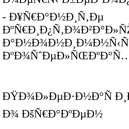
- Ð¥Ñ€Ð°Ð½Ð¸Ñ‚Ðµ
ÐºÑ€Ð¸Ð¿Ñ‚Ð¾Ð²Ð°Ð»Ñ
Ð°Ð½Ð¾Ð½Ð¸Ð¼Ð½Ñ‹
ÐºÐ¾ÑˆÐµÐ»ÑŒÐºÐ°Ñ
ÐŸÐ¾Ð»ÐµÐ·Ð½Ð°Ñ Ð
Ð¾ ÐšÑ€Ð°ÐºÐµÐ½