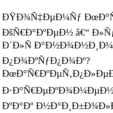
ÐŸÐ¾Ñ‡ÐµÐ¼Ñƒ ÐœÐ°Ñ
ÐšÑ€Ð°ÐºÐµÐ½ â€“ Ð»Ñ
Ð´Ð»Ñ Ð°Ð½Ð¾Ð½Ð¸Ð
Ð¿Ð¾ÐºÑƒÐ¿Ð¾Ðº?
ÐœÐ°Ñ€ÐºÐµÑ‚Ð¿Ð»ÐµÐ
Ð·Ð°Ñ€ÐµÐºÐ¾Ð¼ÐµÐ½Ð
ÐºÐ°Ðº Ð½Ð°Ð¸Ð±Ð¾Ð»