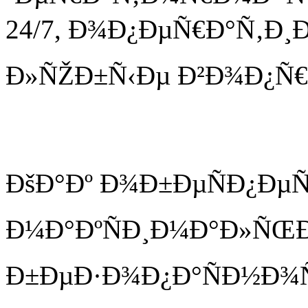
24/7, Ð¾Ð¿ÐµÑ€Ð°Ñ‚Ð¸
Ð»ÑŽÐ±Ñ‹Ðµ Ð²Ð¾Ð¿Ñ€
ÐšÐ°Ðº Ð¾Ð±ÐµÑÐ¿Ðµ
Ð¼Ð°ÐºÑÐ¸Ð¼Ð°Ð»ÑŒ
Ð±ÐµÐ·Ð¾Ð¿Ð°ÑÐ½Ð¾Ñ