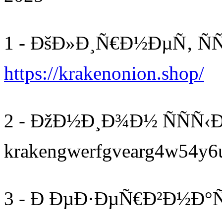
1 - ÐšÐ»Ð¸Ñ€Ð½ÐµÑ‚ ÑÑ
https://krakenonion.shop/
2 - ÐžÐ½Ð¸Ð¾Ð½ ÑÑÑ‹Ð
krakengwerfgvearg4w54y6ui
3 - Ð ÐµÐ·ÐµÑ€Ð²Ð½Ð°Ñ