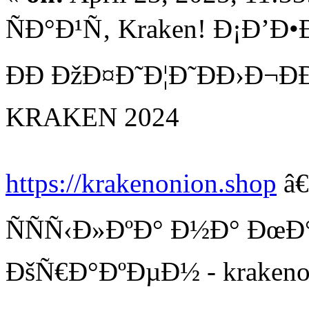
ÑÐ°Ð¹Ñ‚ Kraken! Ð¡Ð’Ð
ÐÐ ÐžÐ¤Ð˜Ð¦Ð˜ÐÐ›Ð¬
KRAKEN 2024
https://krakenonion.shop
â€
ÑÑÑ‹Ð»ÐºÐ° Ð½Ð° Ðœ
ÐšÑ€Ð°ÐºÐµÐ½ - kraken