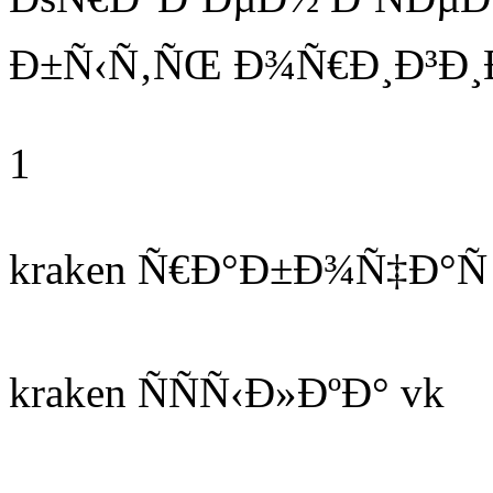
Ð±Ñ‹Ñ‚ÑŒ Ð¾Ñ€Ð¸Ð³Ð
1
kraken Ñ€Ð°Ð±Ð¾Ñ‡Ð°Ñ 
kraken ÑÑÑ‹Ð»ÐºÐ° vk