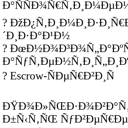
Ð°ÑÑÐ¾Ñ€Ñ‚Ð¸Ð¼ÐµÐ
? ÐžÐ¿Ñ‚Ð¸Ð¼Ð¸Ð·Ð¸Ñ
´Ð¸Ð·Ð°Ð¹Ð½
? ÐœÐ½Ð¾Ð³Ð¾Ñ„Ð°Ðº
Ð°ÑƒÑ‚ÐµÐ½Ñ‚Ð¸Ñ„Ð¸Ð
? Escrow-ÑÐµÑ€Ð²Ð¸Ñ
ÐŸÐ¾Ð»ÑŒÐ·Ð¾Ð²Ð°Ñ‚
Ð±Ñ‹Ñ‚ÑŒ ÑƒÐ²ÐµÑ€Ðµ