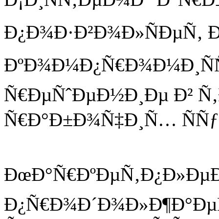
Ð¿Ð¾Ð·Ð²Ð¾Ð»ÑÐµÑ‚ 
ÐºÐ¾Ð¼Ð¿Ñ€Ð¾Ð¼Ð¸Ñ
Ñ€ÐµÑˆÐµÐ½Ð¸Ðµ Ð² Ñ
Ñ€Ð°Ð±Ð¾Ñ‡Ð¸Ñ… ÑÑƒ
ÐœÐ°Ñ€ÐºÐµÑ‚Ð¿Ð»ÐµÐ
Ð¿Ñ€Ð¾Ð´Ð¾Ð»Ð¶Ð°Ðµ