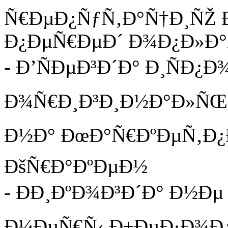
Ñ€ÐµÐ¿ÑƒÑ‚Ð°Ñ†Ð¸ÑŽ 
Ð¿ÐµÑ€ÐµÐ´ Ð¾Ð¿Ð»Ð°
- Ð’ÑÐµÐ³Ð´Ð° Ð¸ÑÐ
Ð¾Ñ€Ð¸Ð³Ð¸Ð½Ð°Ð»ÑŒÐ
Ð½Ð° ÐœÐ°Ñ€ÐºÐµÑ‚Ð¿
ÐšÑ€Ð°ÐºÐµÐ½
- ÐÐ¸ÐºÐ¾Ð³Ð´Ð° Ð½Ð
Ð¼ÐµÑ€Ñ‹ Ð±ÐµÐ·Ð¾Ð¿