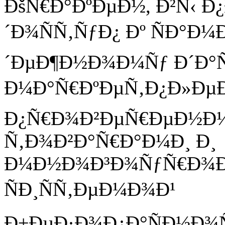
ÐšÑ€Ð°ÐºÐµÐ½, Ð²Ñ‹ Ð
´Ð¾ÑÑ‚ÑƒÐ¿ Ðº ÑÐ°Ð
´ÐµÐ¶Ð½Ð¾Ð¼Ñƒ Ð´Ð°
Ð¼Ð°Ñ€ÐºÐµÑ‚Ð¿Ð»ÐµÐ¹
Ð¿Ñ€Ð¾Ð²ÐµÑ€ÐµÐ½Ð
Ñ‚Ð¾Ð²Ð°Ñ€Ð°Ð¼Ð¸ Ð¸
Ð¼Ð½Ð¾Ð³Ð¾ÑƒÑ€Ð¾Ð
ÑÐ¸ÑÑ‚ÐµÐ¼Ð¾Ð¹
Ð±ÐµÐ·Ð¾Ð¿Ð°ÑÐ½Ð¾Ñ