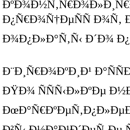
ÐºÐ¾Ð½Ñ‚Ñ€Ð¾Ð»Ð¸Ñ€
Ð¿Ñ€Ð¾Ñ†ÐµÑÑ Ð¾Ñ‚
Ð¾Ð¿Ð»Ð°Ñ‚Ñ‹ Ð´Ð¾ Ð
Ð¨Ð¸Ñ€Ð¾ÐºÐ¸Ð¹ Ð°ÑÑ
ÐŸÐ¾ ÑÑÑ‹Ð»ÐºÐµ Ð½
ÐœÐ°Ñ€ÐºÐµÑ‚Ð¿Ð»ÐµÐ
Ð²Ñ‹ Ð½Ð°Ð¹Ð´ÐµÑ‚Ðµ Ñ