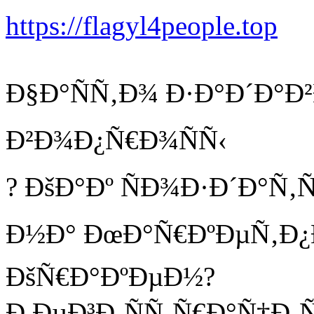
https://flagyl4people.top
Ð§Ð°ÑÑ‚Ð¾ Ð·Ð°Ð´Ð°Ð
Ð²Ð¾Ð¿Ñ€Ð¾ÑÑ‹
? ÐšÐ°Ðº ÑÐ¾Ð·Ð´Ð°Ñ
Ð½Ð° ÐœÐ°Ñ€ÐºÐµÑ‚Ð¿
ÐšÑ€Ð°ÐºÐµÐ½?
Ð ÐµÐ³Ð¸ÑÑ‚Ñ€Ð°Ñ†Ð¸