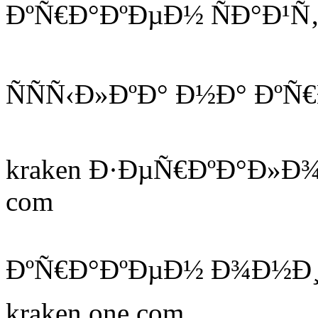
ÐºÑ€Ð°ÐºÐµÐ½ ÑÐ°Ð¹Ñ‚ 
ÑÑÑ‹Ð»ÐºÐ° Ð½Ð° ÐºÑ€
kraken Ð·ÐµÑ€ÐºÐ°Ð»Ð¾
com
ÐºÑ€Ð°ÐºÐµÐ½ Ð¾Ð½Ð¸
kraken one com