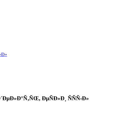
‹Ð»
´ÐµÐ»Ð°Ñ‚ÑŒ, ÐµÑÐ»Ð¸ ÑÑÑ‹Ð»