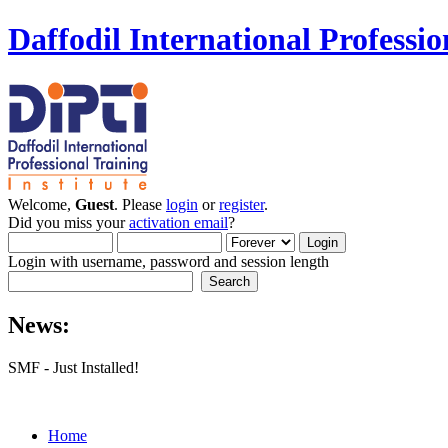
Daffodil International Professio
Welcome,
Guest
. Please
login
or
register
.
Did you miss your
activation email
?
Login with username, password and session length
News:
SMF - Just Installed!
Home