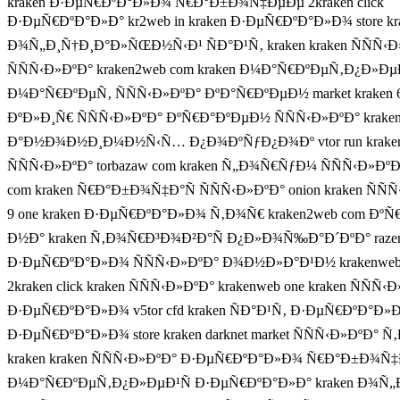
kraken Ð·ÐµÑ€ÐºÐ°Ð»Ð¾ Ñ€Ð°Ð±Ð¾Ñ‡ÐµÐµ 2kraken click
Ð·ÐµÑ€ÐºÐ°Ð»Ð° kr2web in kraken Ð·ÐµÑ€ÐºÐ°Ð»Ð¾ store krak
Ð¾Ñ„Ð¸Ñ†Ð¸Ð°Ð»ÑŒÐ½Ñ‹Ð¹ ÑÐ°Ð¹Ñ‚ kraken kraken ÑÑÑ
ÑÑÑ‹Ð»ÐºÐ° kraken2web com kraken Ð¼Ð°Ñ€ÐºÐµÑ‚Ð¿Ð»Ðµ
Ð¼Ð°Ñ€ÐºÐµÑ‚ ÑÑÑ‹Ð»ÐºÐ° ÐºÐ°Ñ€ÐºÐµÐ½ market kraken 6
ÐºÐ»Ð¸Ñ€ ÑÑÑ‹Ð»ÐºÐ° ÐºÑ€Ð°ÐºÐµÐ½ ÑÑÑ‹Ð»ÐºÐ° kraken 
Ð°Ð½Ð¾Ð½Ð¸Ð¼Ð½Ñ‹Ñ… Ð¿Ð¾ÐºÑƒÐ¿Ð¾Ðº vtor run kraken darkne
ÑÑÑ‹Ð»ÐºÐ° torbazaw com kraken Ñ„Ð¾Ñ€ÑƒÐ¼ ÑÑÑ‹Ð»ÐºÐ
com kraken Ñ€Ð°Ð±Ð¾Ñ‡Ð°Ñ ÑÑÑ‹Ð»ÐºÐ° onion kraken ÑÑ
9 one kraken Ð·ÐµÑ€ÐºÐ°Ð»Ð¾ Ñ‚Ð¾Ñ€ kraken2web com ÐºÑ€
Ð½Ð° kraken Ñ‚Ð¾Ñ€Ð³Ð¾Ð²Ð°Ñ Ð¿Ð»Ð¾Ñ‰Ð°Ð´ÐºÐ° razer kr
Ð·ÐµÑ€ÐºÐ°Ð»Ð¾ ÑÑÑ‹Ð»ÐºÐ° Ð¾Ð½Ð»Ð°Ð¹Ð½ krakenweb one
2kraken click kraken ÑÑÑ‹Ð»ÐºÐ° krakenweb one kraken ÑÑÑ‹
Ð·ÐµÑ€ÐºÐ°Ð»Ð¾ v5tor cfd kraken ÑÐ°Ð¹Ñ‚ Ð·ÐµÑ€ÐºÐ°Ð»Ð°
Ð·ÐµÑ€ÐºÐ°Ð»Ð¾ store kraken darknet market ÑÑÑ‹Ð»ÐºÐ°
kraken kraken ÑÑÑ‹Ð»ÐºÐ° Ð·ÐµÑ€ÐºÐ°Ð»Ð¾ Ñ€Ð°Ð±Ð¾Ñ‡Ð
Ð¼Ð°Ñ€ÐºÐµÑ‚Ð¿Ð»ÐµÐ¹Ñ Ð·ÐµÑ€ÐºÐ°Ð»Ð° kraken Ð¾Ñ„Ð¸Ñ