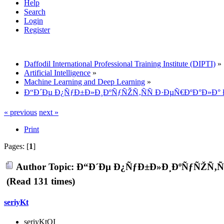
Help
Search
Login
Register
Daffodil International Professional Training Institute (DIPTI)
»
Artificial Intelligence
»
Machine Learning and Deep Learning
»
Ð“Ð´Ðµ Ð¿ÑƒÐ±Ð»Ð¸ÐºÑƒÑŽÑ‚ÑÑ Ð·ÐµÑ€ÐºÐ°Ð»Ð° 
« previous
next »
Print
Pages: [
1
]
Author
Topic: Ð“Ð´Ðµ Ð¿ÑƒÐ±Ð»Ð¸ÐºÑƒÑŽÑ‚Ñ
(Read 131 times)
seriyKt
seriyKtOI