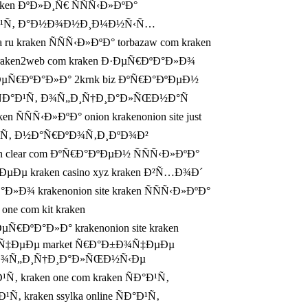
aken ÐºÐ»Ð¸Ñ€ ÑÑÑ‹Ð»ÐºÐ°
ÑÐ°Ð¹Ñ‚ Ð°Ð½Ð¾Ð½Ð¸Ð¼Ð½Ñ‹Ñ…
 ru kraken ÑÑÑ‹Ð»ÐºÐ° torbazaw com kraken
raken2web com kraken Ð·ÐµÑ€ÐºÐ°Ð»Ð¾
·ÐµÑ€ÐºÐ°Ð»Ð° 2krnk biz ÐºÑ€Ð°ÐºÐµÐ½
et ÑÐ°Ð¹Ñ‚ Ð¾Ñ„Ð¸Ñ†Ð¸Ð°Ð»ÑŒÐ½Ð°Ñ
ÑÑ‹Ð»ÐºÐ° onion krakenonion site just
°Ð¹Ñ‚ Ð½Ð°Ñ€ÐºÐ¾Ñ‚Ð¸ÐºÐ¾Ð²
lear com ÐºÑ€Ð°ÐºÐµÐ½ ÑÑÑ‹Ð»ÐºÐ°
µÐµ kraken casino xyz kraken Ð²Ñ…Ð¾Ð´
Ð¾ krakenonion site kraken ÑÑÑ‹Ð»ÐºÐ°
e com kit kraken
ÐºÐ°Ð»Ð° krakenonion site kraken
¾Ñ‡ÐµÐµ market Ñ€Ð°Ð±Ð¾Ñ‡ÐµÐµ
ken Ð¾Ñ„Ð¸Ñ†Ð¸Ð°Ð»ÑŒÐ½Ñ‹Ðµ
‚ kraken one com kraken ÑÐ°Ð¹Ñ‚
 kraken ssylka online ÑÐ°Ð¹Ñ‚