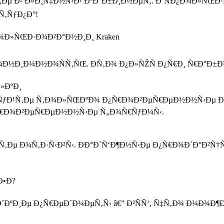
‚Ðµ Ð² Ð»Ð¸Ñ‡Ð½Ñ‹Ð¹ ÐºÐ°Ð±Ð¸Ð½ÐµÑ‚. Ð˜ÑÐ¿Ð¾Ð»ÑŒ
Ñ‚ÑƒÐ¿Ð°!
Ð¾Ð»ÑŒÐ·Ð¾Ð²Ð°Ð½Ð¸Ð¸ Kraken
Ð¸Ð¼Ð½Ð¾ÑÑ‚ÑŒ. Ð­Ñ‚Ð¾ Ð¿Ð»ÑŽÑ Ð¿Ñ€Ð¸ Ñ€Ð°Ð±Ð¾
»ÐºÐ¸
ÑƒÐ¹Ñ‚Ðµ Ñ‚Ð¾Ð»ÑŒÐºÐ¾ Ð¿Ñ€Ð¾Ð²ÐµÑ€ÐµÐ½Ð½Ñ‹Ðµ Ð¸
Ñ€Ð¾Ð²ÐµÑ€ÐµÐ½Ð½Ñ‹Ðµ Ñ„Ð¾Ñ€ÑƒÐ¼Ñ‹.
‚Ðµ Ð¾Ñ‚Ð·Ñ‹Ð²Ñ‹. ÐÐ°Ð´Ñ‘Ð¶Ð½Ñ‹Ðµ Ð¿Ñ€Ð¾Ð´Ð°Ð²Ñ†Ñ
•Ð?
µÐ´ÐºÐ¸Ðµ Ð¿Ñ€ÐµÐ´Ð¼ÐµÑ‚Ñ‹ â€” Ð²ÑÑ‘, Ñ‡Ñ‚Ð¾ Ð¼Ð¾