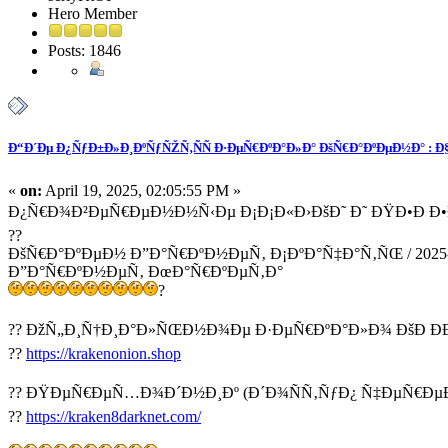
Hero Member
Posts: 1846
Ð“Ð´Ðµ Ð¿ÑƒÐ±Ð»Ð¸ÐºÑƒÑŽÑ‚ÑÑ Ð·ÐµÑ€ÐºÐ°Ð»Ð° ÐšÑ€Ð°ÐºÐµÐ½Ð° : Ð§
«
on:
April 19, 2025, 02:05:55 PM »
Ð¿Ñ€Ð¾Ð²ÐµÑ€ÐµÐ½Ð½Ñ‹Ðµ Ð¡Ð¡Ð«Ð›ÐšÐ˜ Ð˜ ÐŸÐ•Ð Ð•Ð¥Ð
??
ÐšÑ€Ð°ÐºÐµÐ½ Ð”Ð°Ñ€ÐºÐ½ÐµÑ‚ Ð¡ÐºÐ°Ñ‡Ð°Ñ‚ÑŒ / 2025
Ð”Ð°Ñ€ÐºÐ½ÐµÑ‚ ÐœÐ°Ñ€ÐºÐµÑ‚Ð°
?
?? ÐžÑ„Ð¸Ñ†Ð¸Ð°Ð»ÑŒÐ½Ð¾Ðµ Ð·ÐµÑ€ÐºÐ°Ð»Ð¾ ÐšÐ ÐÐ
??
https://krakenonion.shop
?? ÐŸÐµÑ€ÐµÑ…Ð¾Ð´Ð½Ð¸Ðº (Ð´Ð¾ÑÑ‚ÑƒÐ¿ Ñ‡ÐµÑ€ÐµÐ· c
??
https://kraken8darknet.com/